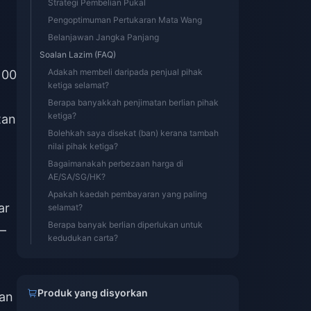
Strategi Pembelian Pukal
Pengoptimuman Pertukaran Mata Wang
Belanjawan Jangka Panjang
Soalan Lazim (FAQ)
Adakah membeli daripada penjual pihak
100
ketiga selamat?
Berapa banyakkah penjimatan berlian pihak
ketiga?
tan
Bolehkah saya disekat (ban) kerana tambah
nilai pihak ketiga?
Bagaimanakah perbezaan harga di
AE/SA/SG/HK?
Apakah kaedah pembayaran yang paling
ar
selamat?
Berapa banyak berlian diperlukan untuk
0—
kedudukan carta?
Produk yang disyorkan
kan