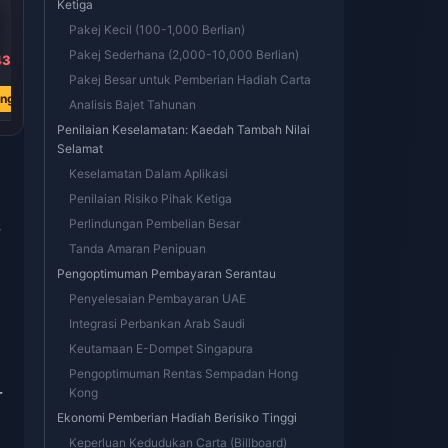
Ketiga
Pakej Kecil (100-1,000 Berlian)
Pakej Sederhana (2,000-10,000 Berlian)
43
RM 344.30
RM 688.61
RM 1377.18
RM 570.39
RM 1140.77
RM 2281.54
Pakej Besar untuk Pemberian Hadiah Carta
ang
Beli Sekarang
Beli Sekarang
Beli Sekarang
Analisis Bajet Tahunan
Penilaian Keselamatan: Kaedah Tambah Nilai
Selamat
Keselamatan Dalam Aplikasi
Penilaian Risiko Pihak Ketiga
Perlindungan Pembelian Besar
7
Tanda Amaran Penipuan
Pengoptimuman Pembayaran Serantau
Penyelesaian Pembayaran UAE
Integrasi Perbankan Arab Saudi
Keutamaan E-Dompet Singapura
Pengoptimuman Rentas Sempadan Hong
r
Kong
Ekonomi Pemberian Hadiah Berisiko Tinggi
Keperluan Kedudukan Carta (Billboard)