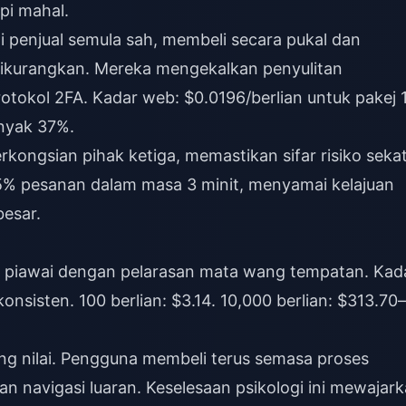
pi mahal.
 penjual semula sah, membeli secara pukal dan
kurangkan. Mereka mengekalkan penyulitan
tokol 2FA. Kadar web: $0.0196/berlian untuk pakej 
anyak 37%.
kongsian pihak ketiga, memastikan sifar risiko seka
5% pesanan dalam masa 3 minit, menyamai kelajuan
besar.
 piawai dengan pelarasan mata wang tempatan. Kad
onsisten. 100 berlian: $3.14. 10,000 berlian: $313.7
 nilai. Pengguna membeli terus semasa proses
 navigasi luaran. Keselesaan psikologi ini mewajar