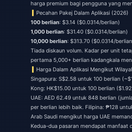
harga premium bagi pengguna yang me
Pecahan Pakej Dalam Aplikasi (2026)
100 berlian
: $3.14 ($0.0314/berlian)
1,000 berlian
: $31.40 ($0.0314/berlian)
10,000 berlian
: $313.70 ($0.0314/berlian
Tiada diskaun volum. Kadar per unit te
pertama 5,000+ berlian kadangkala mend
Harga Dalam Aplikasi Mengikut Wilaya
Singapura: S$2.58 untuk 100 berlian (~$
Kong: HK$15.00 untuk 100 berlian ($1.9
UAE: AED 62.49 untuk 848 berlian (jumlah
per berlian lebih baik. Filipina: ₱128 u
Arab Saudi mengikut harga UAE memanda
Kedua-dua pasaran mendapat manfaat d