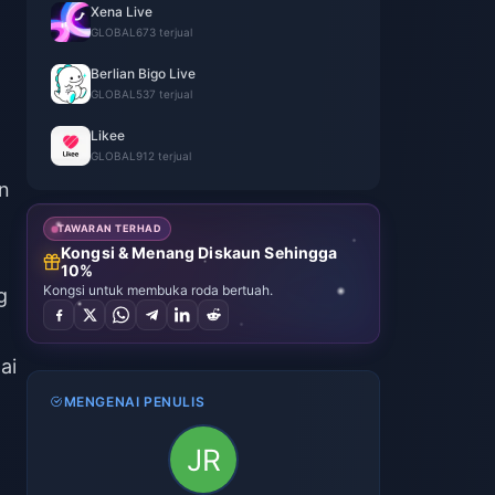
Xena Live
GLOBAL
673 terjual
Berlian Bigo Live
GLOBAL
537 terjual
Likee
GLOBAL
912 terjual
an
TAWARAN TERHAD
Kongsi & Menang Diskaun Sehingga
10%
Kongsi untuk membuka roda bertuah.
g
ai
MENGENAI PENULIS