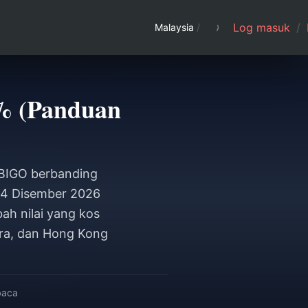
Log masuk
/
Malaysia
/
0% (Panduan
 BIGO berbanding
-14 Disember 2026
h nilai yang kos
ura, dan Hong Kong
baca