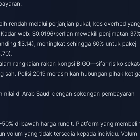
bayaran.
bih rendah melalui perjanjian pukal, kos overhed yan
 Kadar web: $0.0196/berlian mewakili penjimatan 37
banding $3.14), meningkat sehingga 60% untuk pakej
.70).
alam rangkaian rakan kongsi BIGO—sifar risiko seka
 sah. Polisi 2019 merasmikan hubungan pihak ketig
 nilai di Arab Saudi
dengan sokongan pembayaran
50% di bawah harga runcit. Platform yang membeli 
aun volum yang tidak tersedia kepada individu. Volum