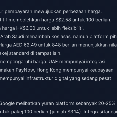
ktur pembayaran mewujudkan perbezaan harga.
titif membolehkan harga S$2.58 untuk 100 berlian.
rga HK$6.00 untuk lebih fleksibiliti.
i Arab Saudi menambah kos asas, namun platform pi
 Harga AED 62.49 untuk 848 berlian menunjukkan nila
akej standard di tempat lain.
 mempengaruhi harga. UAE mempunyai integrasi
gunakan PayNow, Hong Kong mempunyai keupayaan
empunyai infrastruktur digital yang sedang pesat
/Google melibatkan yuran platform sebanyak 20-25%
tuk pakej 100 berlian (jumlah $3.14). Integrasi lancar