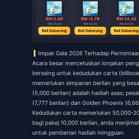
RM 6.88
RM 13.79
RM 34.42
RM 11.40
RM 22.82
RM 57.04
Beli Sekarang
Beli Sekarang
Beli Sekarang
Impak Gala 2026 Terhadap Permintaan
Acara besar mencetuskan lonjakan pen
bersaing untuk kedudukan carta (billbo
memerlukan simpanan berlian yang besar.
(5,000 berlian) adalah hadiah asas; pe
(7,777 berlian) dan Golden Phoenix (6,66
Kedudukan carta memerlukan 50,000-200
bagi pakej 10,000 berlian, anda menjima
untuk pemberian hadiah mingguan.