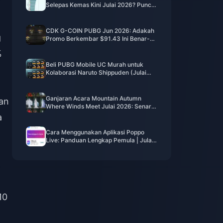
Selepas Kemas Kini Julai 2026? Punca
dan Cara Mengatasinya
CDK G-COIN PUBG Jun 2026: Adakah
g
Promo Berkembar $91.43 Ini Benar-
benar Berbaloi?
%
Beli PUBG Mobile UC Murah untuk
Kolaborasi Naruto Shippuden (Julai
2026): Kos, Pek Terbaik & Tambah
Nilai Selamat
Ganjaran Acara Mountain Autumn
tan
Where Winds Meet Julai 2026: Senarai
Penuh, Mata Wang & Keutamaan
a
Cara Menggunakan Aplikasi Poppo
Live: Panduan Lengkap Pemula | Julai
2026
10