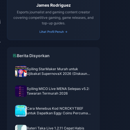
James Rodriguez
Esports journalist and gaming content creator
covering competitive gaming, game releases, and
i
top-up guides.
Lihat Profil Penuh →
.
Berita Disyorkan
Syiling StarMaker Murah untuk
Ujibakat SupernovaX 2026 (Diskaun
12-23%)
Syiling MICO Live MENA Selepas v5.2:
Tawaran Termurah 2026
Cara Menebus Kod NCRCKYT8EF
untuk Dapatkan Eggy Coins Percuma
(Ogos 2026)
Bateri Taka Live 1.2.11 Cepat Habis