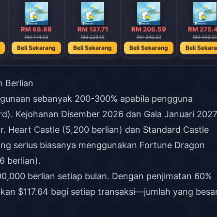
RM 68.88
RM 137.71
RM 206.59
RM 275.
RM 114.08
RM 228.15
RM 342.23
RM 456.31
Beli Sekarang
Beli Sekarang
Beli Sekarang
Beli Sekar
 Berlian
ggunaan sebanyak 200-300% apabila pengguna
ard). Kejohanan Disember 2026 dan Gala Januari 202
 Heart Castle (5,200 berlian) dan Standard Castle
saing serius biasanya menggunakan Fortune Dragon
6 berlian).
,000 berlian setiap bulan. Dengan penjimatan 60%
tkan $117.64 bagi setiap transaksi—jumlah yang besa