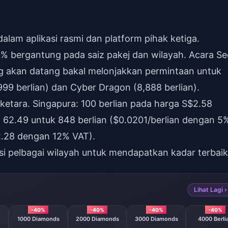
alam aplikasi rasmi dan platform pihak ketiga.
 bergantung pada saiz pakej dan wilayah. Acara Se
ng akan datang bakal melonjakkan permintaan untuk
99 berlian) dan Cyber Dragon (8,888 berlian).
ketara. Singapura: 100 berlian pada harga S$2.58
 62.49 untuk 848 berlian ($0.0201/berlian dengan 5
$2.28 dengan 12% VAT).
i pelbagai wilayah untuk mendapatkan kadar terbaik
Lihat Lagi ›
-40%
-40%
-40%
-40%
1000 Diamonds
2000 Diamonds
3000 Diamonds
4000 Berli