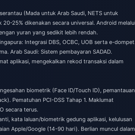
h serantau (Mada untuk Arab Saudi, NETS untuk
 20-25% dikenakan secara universal. Android melalu
ngan yuran yang sedikit lebih rendah.
ingapura: Integrasi DBS, OCBC, UOB serta e-dompet
ama. Arab Saudi: Sistem pembayaran SADAD.
mat aplikasi, mengekalkan rekod transaksi dalam
engesahan biometrik (Face ID/Touch ID), pemantauan
back). Pematuhan PCI-DSS Tahap 1. Maklumat
O secara terus.
nti, kata laluan/biometrik gedung aplikasi, kelulusan
waian Apple/Google (14-90 hari). Berlian muncul dalam