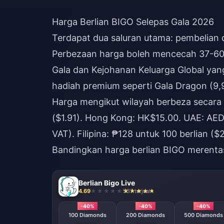
Harga Berlian BIGO Selepas Gala 2026
Terdapat dua saluran utama: pembelian d
Perbezaan harga boleh mencecah 37-60%
Gala dan Kejohanan Keluarga Global ya
hadiah premium seperti Gala Dragon (9,9
Harga mengikut wilayah berbeza secara 
($1.91). Hong Kong: HK$15.00. UAE: AED
VAT). Filipina: ₱128 untuk 100 berlian (
Bandingkan harga berlian BIGO
merentas
Berlian Bigo Live
4.69
537 terjual
-40%
-40%
-40%
100 Diamonds
200 Diamonds
500 Diamonds