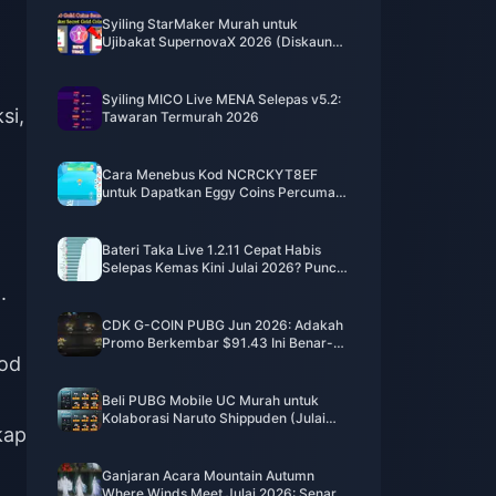
Syiling StarMaker Murah untuk
Ujibakat SupernovaX 2026 (Diskaun
12-23%)
Syiling MICO Live MENA Selepas v5.2:
si,
Tawaran Termurah 2026
Cara Menebus Kod NCRCKYT8EF
untuk Dapatkan Eggy Coins Percuma
(Ogos 2026)
Bateri Taka Live 1.2.11 Cepat Habis
Selepas Kemas Kini Julai 2026? Punca
dan Cara Mengatasinya
.
CDK G-COIN PUBG Jun 2026: Adakah
Promo Berkembar $91.43 Ini Benar-
od
benar Berbaloi?
Beli PUBG Mobile UC Murah untuk
Kolaborasi Naruto Shippuden (Julai
kap
2026): Kos, Pek Terbaik & Tambah
Nilai Selamat
Ganjaran Acara Mountain Autumn
Where Winds Meet Julai 2026: Senarai