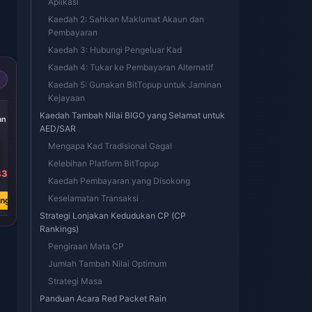
Aplikasi
Kaedah 2: Sahkan Maklumat Akaun dan
Pembayaran
Kaedah 3: Hubungi Pengeluar Kad
Kaedah 4: Tukar ke Pembayaran Alternatif
Kaedah 5: Gunakan BitTopup untuk Jaminan
Kejayaan
-40%
-40%
-40%
Kaedah Tambah Nilai BIGO yang Selamat untuk
an
5000 Berlian
10000 Berlian
20000 Berlian
AED/SAR
Mengapa Kad Tradisional Gagal
Kelebihan Platform BitTopup
43
RM 344.30
RM 688.61
RM 1377.18
Kaedah Pembayaran yang Disokong
RM 570.39
RM 1140.77
RM 2281.54
Keselamatan Transaksi
ang
Beli Sekarang
Beli Sekarang
Beli Sekarang
Strategi Lonjakan Kedudukan CP (CP
Rankings)
Pengiraan Mata CP
Jumlah Tambah Nilai Optimum
Strategi Masa
Panduan Acara Red Packet Rain