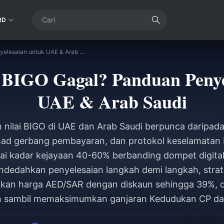
RD
Tambah Nilai BIGO Gagal? Panduan Penyelesaian untuk UAE & Arab Saudi
 BIGO Gagal? Panduan Penye
UAE & Arab Saudi
nilai BIGO di UAE dan Arab Saudi berpunca daripada
had gerbang pembayaran, dan protokol keselamatan b
i kadar kejayaan 40-60% berbanding dompet digita
ndedahkan penyelesaian langkah demi langkah, strate
kan harga AED/SAR dengan diskaun sehingga 39%, 
n sambil memaksimumkan ganjaran Kedudukan CP dan