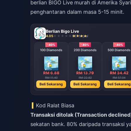
berlian BIGO Live murah di Amerika Syar
penghantaran dalam masa 5-15 minit.
Berlian Bigo Live
4.05
667 terjual
-40%
-40%
-40%
100 Diamonds
200 Diamonds
500 Diamonds
RM 6.88
RM 13.79
RM 34.42
RM 11.40
RM 22.82
RM 57.04
Beli Sekarang
Beli Sekarang
Beli Sekarang
Kod Ralat Biasa
Transaksi ditolak (Transaction declined
sekatan bank. 80% daripada transaksi ya