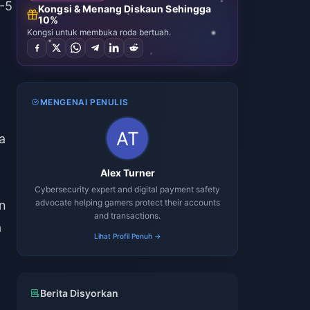
-5
Kongsi & Menang Diskaun Sehingga
10%
Kongsi untuk membuka roda bertuah.
MENGENAI PENULIS
a
Alex Turner
Cybersecurity expert and digital payment safety
advocate helping gamers protect their accounts
n
and transactions.
a
Lihat Profil Penuh →
Berita Disyorkan