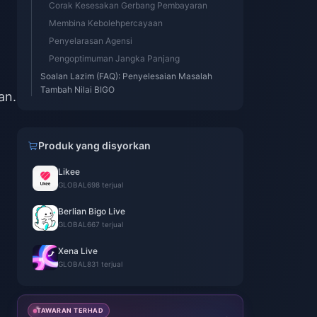
Corak Kesesakan Gerbang Pembayaran
Membina Kebolehpercayaan
Penyelarasan Agensi
Pengoptimuman Jangka Panjang
Soalan Lazim (FAQ): Penyelesaian Masalah
Tambah Nilai BIGO
an.
Produk yang disyorkan
Likee
GLOBAL
698 terjual
Berlian Bigo Live
GLOBAL
667 terjual
Xena Live
GLOBAL
831 terjual
TAWARAN TERHAD