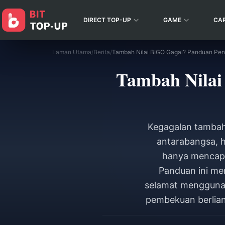
DIRECT TOP-UP
GAME
CA
Laman Utama
/
Berita
/
Tambah Nilai
Kegagalan tambah 
antarabangsa, 
hanya mencapa
Panduan ini me
selamat mengguna
pembekuan berlia