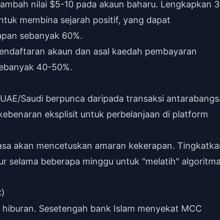
ambah nilai $5-10 pada akaun baharu. Lengkapkan 3
untuk membina sejarah positif, yang dapat
apan sebanyak 60%.
 pendaftaran akaun dan asal kaedah pembayaran
sebanyak 40-50%.
UAE/Saudi berpunca daripada transaksi antarabangs
ebenaran eksplisit untuk perbelanjaan di platform
biasa akan mencetuskan amaran kekerapan. Tingkatka
sur selama beberapa minggu untuk "melatih" algoritm
C)
iburan. Sesetengah bank Islam menyekat MCC