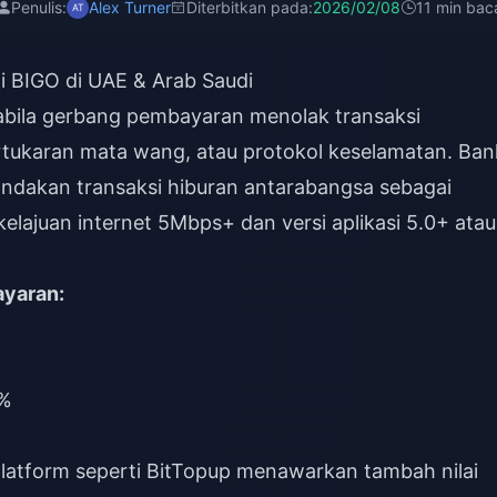
Penulis:
Alex Turner
Diterbitkan pada:
2026/02/08
11 min bac
 BIGO di UAE & Arab Saudi
abila gerbang pembayaran menolak transaksi
ertukaran mata wang, atau protokol keselamatan. Ban
ndakan transaksi hiburan antarabangsa sebagai
 kelajuan internet 5Mbps+ dan versi aplikasi 5.0+ atau
ayaran:
5%
, platform seperti BitTopup menawarkan
tambah nilai