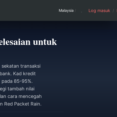
Log masuk
/
Malaysia
/
lesaian untuk
 sekatan transaksi
ank. Kad kredit
l pada 85-95%.
gi tambah nilai
dan cara mencegah
 Red Packet Rain.