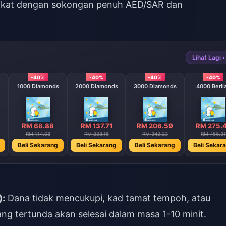
ikat
dengan sokongan penuh AED/SAR dan
Lihat Lagi ›
-40%
-40%
-40%
-40%
1000 Diamonds
2000 Diamonds
3000 Diamonds
4000 Berli
RM 68.88
RM 137.71
RM 206.59
RM 275.
RM 114.08
RM 228.15
RM 342.23
RM 456.31
Beli Sekarang
Beli Sekarang
Beli Sekarang
Beli Sekar
):
Dana tidak mencukupi, kad tamat tempoh, atau
ng tertunda akan selesai dalam masa 1-10 minit.