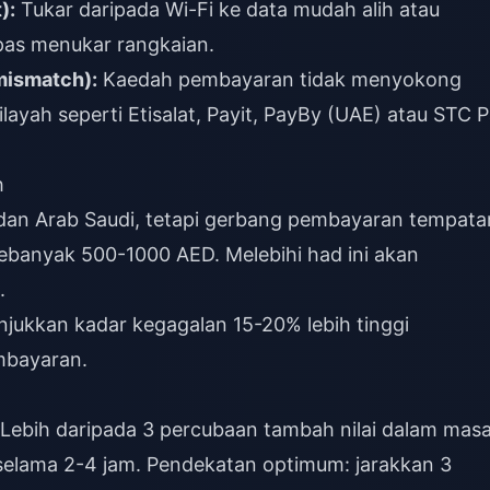
):
Tukar daripada Wi-Fi ke data mudah alih atau
epas menukar rangkaian.
mismatch):
Kaedah pembayaran tidak menyokong
yah seperti Etisalat, Payit, PayBy (UAE) atau STC P
h
dan Arab Saudi, tetapi gerbang pembayaran tempata
banyak 500-1000 AED. Melebihi had ini akan
.
jukkan kadar kegagalan 15-20% lebih tinggi
mbayaran.
Lebih daripada 3 percubaan tambah nilai dalam mas
selama 2-4 jam. Pendekatan optimum: jarakkan 3