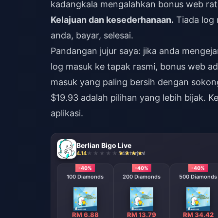
kadangkala mengalahkan bonus web rat
Kelajuan dan kesederhanaan.
Tiada log 
anda, bayar, selesai.
Pandangan jujur saya: jika anda mengeja
log masuk ke tapak rasmi, bonus web a
masuk yang paling bersih dengan sokon
$19.93 adalah pilihan yang lebih bijak.
aplikasi.
Berlian Bigo Live
4.14
549 terjual
-40%
-40%
-40%
100 Diamonds
200 Diamonds
500 Diamonds
RM 6.88
RM 13.79
RM 34.42