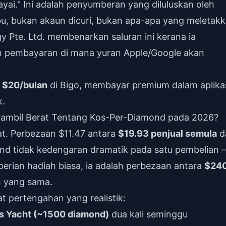
yai." Ini adalah penyumberan yang diluluskan oleh
u, bukan akaun dicuri, bukan apa-apa yang meletak
y Pte. Ltd. membenarkan saluran ini kerana ia
n pembayaran di mana yuran Apple/Google akan
a
$20/bulan
di Bigo, membayar premium dalam aplika
k.
ambil Berat Tentang Kos-Per-Diamond pada 2026?
at. Perbezaan $11.47 antara
$19.93 penjual semula
d
nd tidak kedengaran dramatik pada satu pembelian 
mberian hadiah biasa, ia adalah perbezaan antara
$24
h yang sama.
t pertengahan yang realistik:
s Yacht (~1500 diamond)
dua kali seminggu