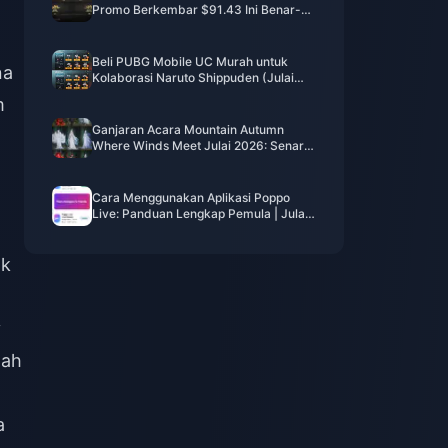
Promo Berkembar $91.43 Ini Benar-
benar Berbaloi?
Beli PUBG Mobile UC Murah untuk
na
Kolaborasi Naruto Shippuden (Julai
2026): Kos, Pek Terbaik & Tambah
m
Nilai Selamat
Ganjaran Acara Mountain Autumn
Where Winds Meet Julai 2026: Senarai
Penuh, Mata Wang & Keutamaan
Cara Menggunakan Aplikasi Poppo
Live: Panduan Lengkap Pemula | Julai
2026
ak
y
lah
a