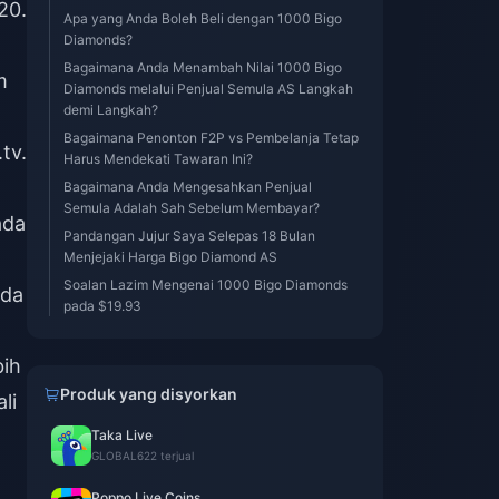
20.
Apa yang Anda Boleh Beli dengan 1000 Bigo
Diamonds?
Bagaimana Anda Menambah Nilai 1000 Bigo
m
Diamonds melalui Penjual Semula AS Langkah
demi Langkah?
Bagaimana Penonton F2P vs Pembelanja Tetap
tv.
Harus Mendekati Tawaran Ini?
Bagaimana Anda Mengesahkan Penjual
Semula Adalah Sah Sebelum Membayar?
ada
Pandangan Jujur Saya Selepas 18 Bulan
Menjejaki Harga Bigo Diamond AS
Soalan Lazim Mengenai 1000 Bigo Diamonds
ada
pada $19.93
bih
Produk yang disyorkan
li
Taka Live
GLOBAL
622 terjual
Poppo Live Coins