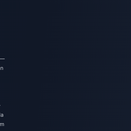
 —
an
–
da
am