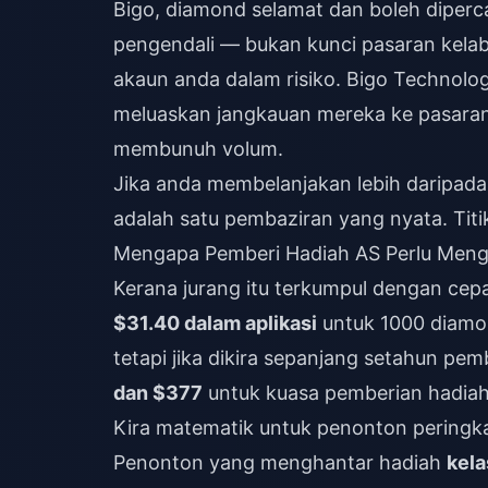
Bigo, diamond selamat dan boleh diperca
pengendali — bukan kunci pasaran kelab
akaun anda dalam risiko. Bigo Technolog
meluaskan jangkauan mereka ke pasara
membunuh volum.
Jika anda membelanjakan lebih daripad
adalah satu pembaziran yang nyata. Titi
Mengapa Pemberi Hadiah AS Perlu Meng
Kerana jurang itu terkumpul dengan cep
$31.40 dalam aplikasi
untuk 1000 diamo
tetapi jika dikira sepanjang setahun pe
dan $377
untuk kuasa pemberian hadia
Kira matematik untuk penonton peringka
Penonton yang menghantar hadiah
kela