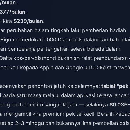
/bulan
.
377/bulan
.
a-kira
$239/bulan
.
ar perubahan dalam tingkah laku pemberian hadiah.
Bigo memerlukan 1000 Diamonds dalam tambah nilai
kan pembelanja pertengahan selesa berada dalam
Delta kos-per-diamond bukanlah ralat pembundaran
 berikan kepada Apple dan Google untuk keistimewa
kebanyakan penonton jatuh ke dalamnya:
tabiat "pek
pada satu masa melalui dalam aplikasi terasa lancar,
ang lebih kecil itu sangat kejam — selalunya
$0.035
a mengambil kira premium pek terkecil. Beralih kepa
3 setiap 2–3 minggu dan bukannya lima pembelian dal