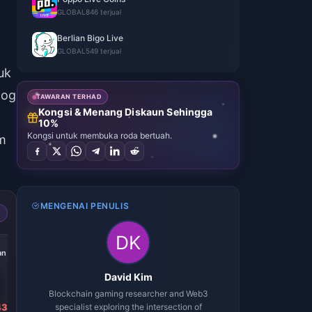
GLOBAL
846 terjual
Berlian Bigo Live
GLOBAL
549 terjual
uk
log
TAWARAN TERHAD
Kongsi & Menang Diskaun Sehingga
10%
Kongsi untuk membuka roda bertuah.
am
MENGENAI PENULIS
-40%
-40%
-40%
an
5000 Berlian
10000 Berlian
20000 Berlian
David Kim
Blockchain gaming researcher and Web3
43
RM 344.30
specialist exploring the intersection of
RM 688.61
RM 1377.18