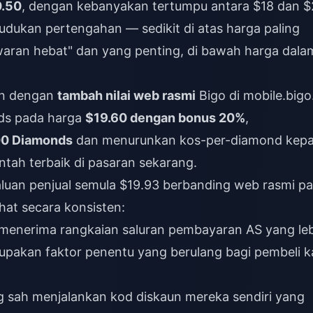
0.50
, dengan kebanyakan tertumpu antara $18 dan $
udukan pertengahan — sedikit di atas harga paling
awaran hebat" dan yang penting, di bawah harga dala
an dengan
tambah nilai web rasmi
Bigo di mobile.bigo.
nds pada harga
$19.60 dengan bonus 20%
,
00 Diamonds
dan menurunkan kos-per-diamond kep
tah terbaik di pasaran sekarang.
luan penjual semula $19.93 berbanding web rasmi p
hat secara konsisten:
 menerima rangkaian saluran pembayaran AS yang le
upakan faktor penentu yang berulang bagi pembeli ka
g sah menjalankan kod diskaun mereka sendiri yang