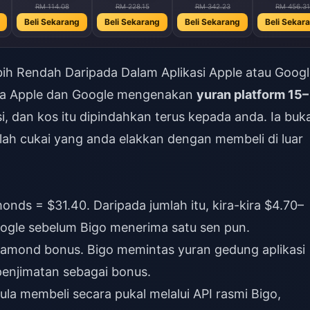
RM 114.08
RM 228.15
RM 342.23
RM 456.31
Beli Sekarang
Beli Sekarang
Beli Sekarang
Beli Sekar
ih Rendah Daripada Dalam Aplikasi Apple atau Googl
ana Apple dan Google mengenakan
yuran platform 15–
i, dan kos itu dipindahkan terus kepada anda. Ia buk
alah cukai yang anda elakkan dengan membeli di luar
onds = $31.40. Daripada jumlah itu, kira-kira $4.70–
ogle sebelum Bigo menerima satu sen pun.
diamond bonus. Bigo memintas yuran gedung aplikasi
enjimatan sebagai bonus.
mula membeli secara pukal melalui API rasmi Bigo,