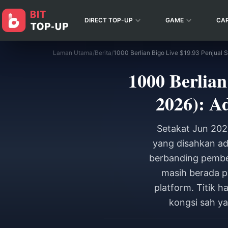
DIRECT TOP-UP
GAME
CA
Laman Utama
/
Berita
/
1000 Berlian
2026): A
Setakat Jun 2026
yang disahkan ada
berbanding pembel
masih berada p
platform. Titik 
kongsi sah ya