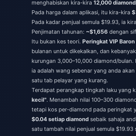
menghabiskan kira-kira
12,000 diamond
Pada harga dalam aplikasi, itu kira-kira
$
Pada kadar penjual semula $19.93, ia kir
Penjimatan tahunan:
~$1,656
dengan sif
Itu bukan kes teori.
Peringkat VIP Baron
bulanan untuk dikekalkan, dan kebanya
kurungan 3,000–10,000 diamond/bulan. 
ia adalah wang sebenar yang anda akan
satu tab pelayar yang kurang.
Terdapat perangkap tingkah laku yang 
kecil"
. Menambah nilai 100–300 diamond 
tetapi kos per-diamond pada peringkat y
$0.04 setiap diamond
sebaik sahaja and
satu tambah nilai penjual semula $19.9