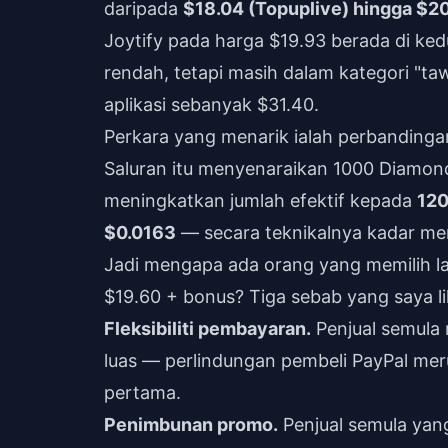
daripada
$18.04 (Topuplive) hingga $2
Joytify pada harga $19.93 berada di ked
rendah, tetapi masih dalam kategori "t
aplikasi sebanyak $31.40.
Perkara yang menarik ialah perbanding
Saluran itu menyenaraikan 1000 Diamo
meningkatkan jumlah efektif kepada
12
$0.0163
— secara teknikalnya kadar men
Jadi mengapa ada orang yang memilih la
$19.60 + bonus? Tiga sebab yang saya li
Fleksibiliti pembayaran.
Penjual semula
luas — perlindungan pembeli PayPal mer
pertama.
Penimbunan promo.
Penjual semula yan