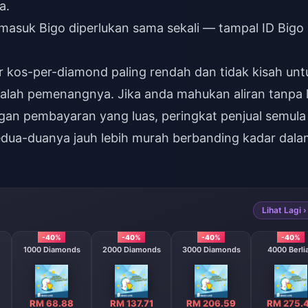
a.
masuk Bigo diperlukan sama sekali — tampal ID Bigo
r kos-per-diamond paling rendah dan tidak kisah unt
dalah pemenangnya. Jika anda mahukan aliran tanpa 
gan pembayaran yang luas, peringkat penjual semula
 Kedua-duanya jauh lebih murah berbanding kadar dal
Lihat Lagi ›
-40%
-40%
-40%
-40%
1000 Diamonds
2000 Diamonds
3000 Diamonds
4000 Berli
RM 68.88
RM 137.71
RM 206.59
RM 275.