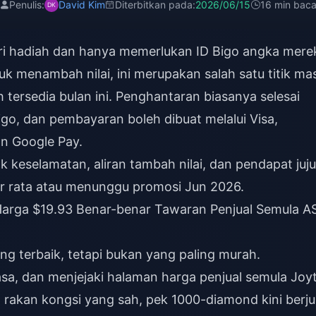
Penulis:
David Kim
Diterbitkan pada:
2026/06/15
16 min bac
i hadiah dan hanya memerlukan ID Bigo angka mere
uk menambah nilai, ini merupakan salah satu titik ma
tersedia bulan ini. Penghantaran biasanya selesai
igo, dan pembayaran boleh dibuat melalui Visa,
an Google Pay.
 keselamatan, aliran tambah nilai, dan pendapat juju
r rata atau menunggu promosi Jun 2026.
arga $19.93 Benar-benar Tawaran Penjual Semula A
ng terbaik, tetapi bukan yang paling murah.
sa, dan menjejaki halaman harga penjual semula Joyt
 rakan kongsi yang sah, pek 1000-diamond kini berju