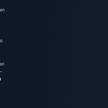
kan
si
an
—
0