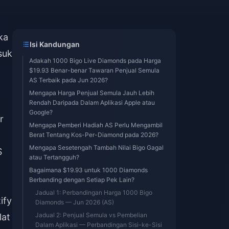
a
ka
Isi Kandungan
suk
Adakah 1000 Bigo Live Diamonds pada Harga
$19.93 Benar-benar Tawaran Penjual Semula
AS Terbaik pada Jun 2026?
Mengapa Harga Penjual Semula Jauh Lebih
Rendah Daripada Dalam Aplikasi Apple atau
Google?
r
Mengapa Pemberi Hadiah AS Perlu Mengambil
Berat Tentang Kos-Per-Diamond pada 2026?
Mengapa Sesetengah Tambah Nilai Bigo Gagal
S
atau Tertangguh?
Bagaimana $19.93 untuk 1000 Diamonds
Berbanding dengan Setiap Pek Lain?
Jadual 1: Perbandingan Harga 1000 Bigo
ify
Diamonds — Jun 2026 (AS)
Jadual 2: Penjual Semula vs Pembelian
lat
Dalam Aplikasi — Perbandingan Sisi-ke-Sisi