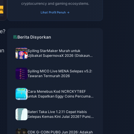
RM 570.39
RM 1140.77
RM 2281.54
cryptocurrency and gaming ecosystems.
ang
Beli Sekarang
Beli Sekarang
Beli Sekarang
Lihat Profil Penuh →
e?
Berita Disyorkan
an
Syiling StarMaker Murah untuk
Ujibakat SupernovaX 2026 (Diskaun
12-23%)
Syiling MICO Live MENA Selepas v5.2:
Tawaran Termurah 2026
Cara Menebus Kod NCRCKYT8EF
untuk Dapatkan Eggy Coins Percuma
(Ogos 2026)
Bateri Taka Live 1.2.11 Cepat Habis
Selepas Kemas Kini Julai 2026? Punca
dan Cara Mengatasinya
CDK G-COIN PUBG Jun 2026: Adakah