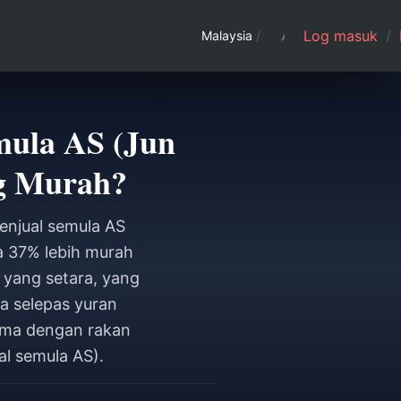
Log masuk
/
Malaysia
/
emula AS (Jun
ng Murah?
penjual semula AS
ra 37% lebih murah
 yang setara, yang
a selepas yuran
sama dengan rakan
al semula AS).