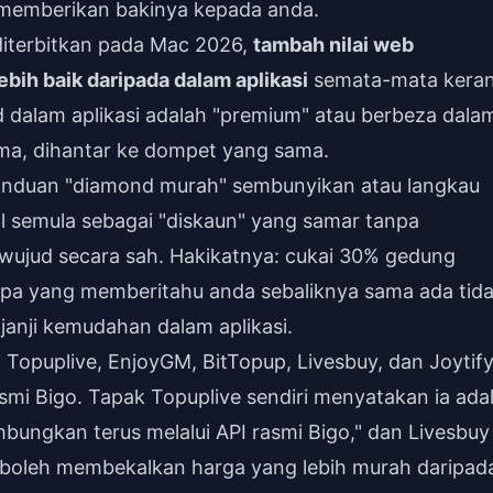
n memberikan bakinya kepada anda.
iterbitkan pada Mac 2026,
tambah nilai web
ebih baik daripada dalam aplikasi
semata-mata kera
dalam aplikasi adalah "premium" atau berbeza dala
ama, dihantar ke dompet yang sama.
anduan "diamond murah" sembunyikan atau langkau
 semula sebagai "diskaun" yang samar tanpa
wujud secara sah. Hakikatnya: cukai 30% gedung
siapa yang memberitahu anda sebaliknya sama ada tid
anji kemudahan dalam aplikasi.
i Topuplive, EnjoyGM, BitTopup, Livesbuy, dan Joytif
smi Bigo. Tapak Topuplive sendiri menyatakan ia ada
mbungkan terus melalui API rasmi Bigo," dan Livesbuy
boleh membekalkan harga yang lebih murah daripad