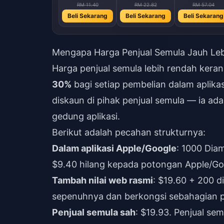
RM 11.40
RM 22.82
RM 57.04
Beli Sekarang
Beli Sekarang
Beli Sekarang
Mengapa Harga Penjual Semula Jauh Leb
Harga penjual semula lebih rendah ker
30%
bagi setiap pembelian dalam aplikas
diskaun di pihak penjual semula — ia ad
gedung aplikasi.
Berikut adalah pecahan strukturnya:
Dalam aplikasi Apple/Google
: 1000 Diam
$9.40 hilang kepada potongan Apple/Go
Tambah nilai web rasmi
: $19.60 + 200 
sepenuhnya dan berkongsi sebahagian p
Penjual semula sah
: $19.93. Penjual se