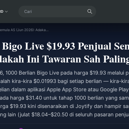
RD
1000 Berlian Bigo Live $19.93 Penjual Semula AS (Jun 2026): Adakah Ini Tawaran Sah Paling Murah?
 Bigo Live $19.93 Penjual S
dakah Ini Tawaran Sah Pali
, 1000 Berlian Bigo Live pada harga $19.93 melalui 
lah kira-kira $0.01993 bagi setiap berlian — kira-ki
ian dalam aplikasi Apple App Store atau Google Play
ada harga $31.40 untuk tahap 1000 berlian yang sam
harga $19.93 kini disenaraikan di Joytify dan hampir 
ng lain (julat $18.04–$20.50 di seluruh pasaran penju