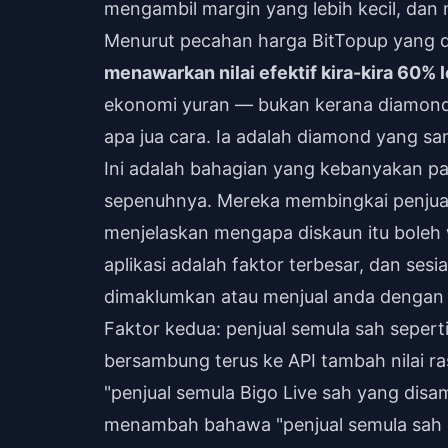
mengambil margin yang lebih kecil, da
Menurut pecahan harga BitTopup yang d
menawarkan nilai efektif kira-kira 60% l
ekonomi yuran — bukan kerana diamond 
apa jua cara. Ia adalah diamond yang s
Ini adalah bahagian yang kebanyakan p
sepenuhnya. Mereka membingkai penjual
menjelaskan mengapa diskaun itu boleh 
aplikasi adalah faktor terbesar, dan se
dimaklumkan atau menjual anda dengan j
Faktor kedua: penjual semula sah sepert
bersambung terus ke API tambah nilai ra
"penjual semula Bigo Live sah yang disa
menambah bahawa "penjual semula sah 