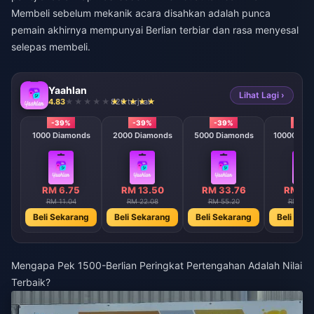
Membeli sebelum mekanik acara disahkan adalah punca
pemain akhirnya mempunyai Berlian terbiar dan rasa menyesal
selepas membeli.
Yaahlan
Lihat Lagi ›
4.83
826 terjual
-39%
-39%
-39%
-39
1000 Diamonds
2000 Diamonds
5000 Diamonds
10000 Dia
RM 6.75
RM 13.50
RM 33.76
RM 67
RM 11.04
RM 22.08
RM 55.20
RM 110
Beli Sekarang
Beli Sekarang
Beli Sekarang
Beli Sek
Mengapa Pek 1500-Berlian Peringkat Pertengahan Adalah Nilai
Terbaik?