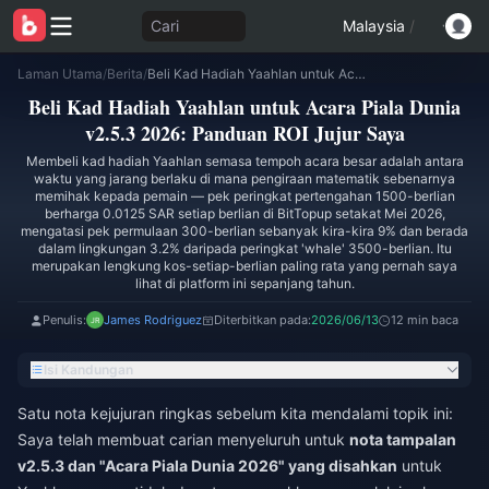
Cari
Malaysia
/
Laman Utama
/
Berita
/
Beli Kad Hadiah Yaahlan untuk Acara Piala Dunia v2.5.3 2026: Panduan ROI Jujur Saya
Beli Kad Hadiah Yaahlan untuk Acara Piala Dunia
v2.5.3 2026: Panduan ROI Jujur Saya
Membeli kad hadiah Yaahlan semasa tempoh acara besar adalah antara
waktu yang jarang berlaku di mana pengiraan matematik sebenarnya
memihak kepada pemain — pek peringkat pertengahan 1500-berlian
berharga 0.0125 SAR setiap berlian di BitTopup setakat Mei 2026,
mengatasi pek permulaan 300-berlian sebanyak kira-kira 9% dan berada
dalam lingkungan 3.2% daripada peringkat 'whale' 3500-berlian. Itu
merupakan lengkung kos-setiap-berlian paling rata yang pernah saya
lihat di platform ini sepanjang tahun.
Penulis:
James Rodriguez
Diterbitkan pada:
2026/06/13
12 min baca
Isi Kandungan
Satu nota kejujuran ringkas sebelum kita mendalami topik ini:
Saya telah membuat carian menyeluruh untuk
nota tampalan
v2.5.3 dan "Acara Piala Dunia 2026" yang disahkan
untuk