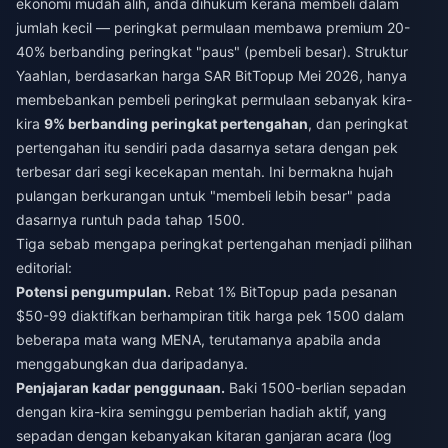
ekonomi mudah alih, anda dihukum kerana membeli dalam
jumlah kecil — peringkat permulaan membawa premium 20-
40% berbanding peringkat "paus" (pembeli besar). Struktur
Yaahlan, berdasarkan harga SAR BitTopup Mei 2026, hanya
membebankan pembeli peringkat permulaan sebanyak kira-
kira
9% berbanding peringkat pertengahan
, dan peringkat
pertengahan itu sendiri pada dasarnya setara dengan pek
terbesar dari segi kecekapan mentah. Ini bermakna hujah
pulangan berkurangan untuk "membeli lebih besar" pada
dasarnya runtuh pada tahap 1500.
Tiga sebab mengapa peringkat pertengahan menjadi pilihan
editorial:
Potensi pengumpulan.
Rebat 1% BitTopup pada pesanan
$50-99 diaktifkan berhampiran titik harga pek 1500 dalam
beberapa mata wang MENA, terutamanya apabila anda
menggabungkan dua daripadanya.
Penjajaran kadar penggunaan.
Baki 1500-berlian sepadan
dengan kira-kira seminggu pemberian hadiah aktif, yang
sepadan dengan kebanyakan kitaran ganjaran acara (log