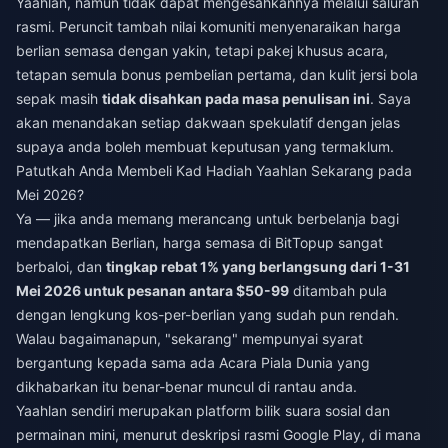
Yaahlan, namun tidak dapat mengesahkannya melalui saluran
rasmi. Peruncit tambah nilai komuniti menyenaraikan harga
berlian semasa dengan yakin, tetapi pakej khusus acara,
tetapan semula bonus pembelian pertama, dan kulit jersi bola
sepak masih
tidak disahkan pada masa penulisan ini
. Saya
akan menandakan setiap dakwaan spekulatif dengan jelas
supaya anda boleh membuat keputusan yang termaklum.
Patutkah Anda Membeli Kad Hadiah Yaahlan Sekarang pada
Mei 2026?
Ya — jika anda memang merancang untuk berbelanja bagi
mendapatkan Berlian, harga semasa di BitTopup sangat
berbaloi, dan
tingkap rebat 1% yang berlangsung dari 1-31
Mei 2026 untuk pesanan antara $50-99
ditambah pula
dengan lengkung kos-per-berlian yang sudah pun rendah.
Walau bagaimanapun, "sekarang" mempunyai syarat
bergantung kepada sama ada Acara Piala Dunia yang
dikhabarkan itu benar-benar muncul di rantau anda.
Yaahlan sendiri merupakan platform bilik suara sosial dan
permainan mini, menurut deskripsi rasmi Google Play, di mana