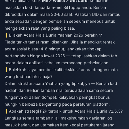
Buka aplikasi, ketik
Me > Wallet > Gift Card
, kemudian
masukkan kod daripada e-mel BitTopup anda. Berlian
dikreditkan dalam masa 30-60 saat. Pastikan UID dan rantau
anda sepadan dengan pembelian sebelum menebus untuk
mengelakkan ralat yang paling biasa.
Bilakah Acara Piala Dunia Yaahlan 2026 berakhir?
Tiada tarikh tamat rasmi disahkan. Jika ia mengikut rentak
acara sosial biasa (4-6 minggu), jangkakan tingkap
pertengahan hingga lewat 2026 — tetapi sahkan dalam tab
acara dalam aplikasi sebelum merancang perbelanjaan.
Bolehkah saya membeli kulit eksklusif acara dengan mata
wang kad hadiah sahaja?
Dalam struktur acara Yaahlan yang tipikal, ya — Berlian kad
hadiah dan Berlian tambah nilai terus adalah sama secara
fungsinya di dalam dompet. Kelayakan peringkat bonus
mungkin berbeza bergantung pada peraturan platform.
Apakah strategi F2P terbaik untuk Acara Piala Dunia v2.5.3?
Langkau semua tambah nilai, maksimumkan ganjaran log
masuk harian, dan utamakan item kedai pertukaran jarang