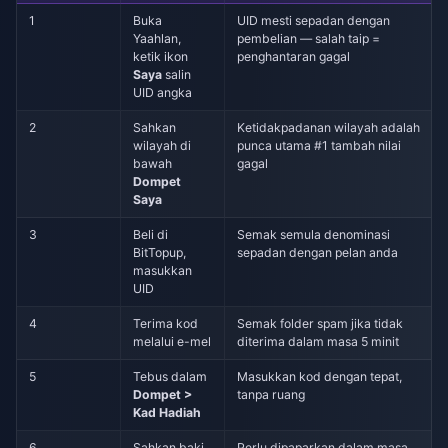
1
Buka
UID mesti sepadan dengan
Yaahlan,
pembelian — salah taip =
ketik ikon
penghantaran gagal
Saya
salin
UID angka
2
Sahkan
Ketidakpadanan wilayah adalah
wilayah di
punca utama #1 tambah nilai
bawah
gagal
Dompet
Saya
3
Beli di
Semak semula denominasi
BitTopup,
sepadan dengan pelan anda
masukkan
UID
4
Terima kod
Semak folder spam jika tidak
melalui e-mel
diterima dalam masa 5 minit
5
Tebus dalam
Masukkan kod dengan tepat,
Dompet >
tanpa ruang
Kad Hadiah
6
Sahkan baki
Perlu dipaparkan dalam masa