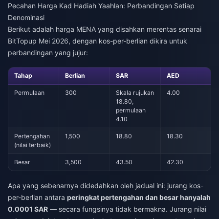
Pecahan Harga Kad Hadiah Yaahlan: Perbandingan Setiap
Denominasi
Berikut adalah harga MENA yang disahkan merentas senarai
BitTopup Mei 2026, dengan kos-per-berlian dikira untuk
perbandingan yang jujur:
Tahap
Berlian
SAR
AED
Permulaan
300
Skala rujukan
4.00
18.80,
permulaan
4.10
Pertengahan
1,500
18.80
18.30
(nilai terbaik)
Besar
3,500
43.50
42.30
Apa yang sebenarnya didedahkan oleh jadual ini: jurang kos-
per-berlian antara
peringkat pertengahan dan besar hanyalah
0.0001 SAR
— secara fungsinya tidak bermakna. Jurang nilai