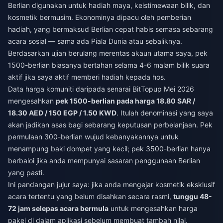
Berlian digunakan untuk hadiah maya, keistimewaan bilik, dan
kosmetik bermusim. Ekonominya dipacu oleh pemberian
hadiah, yang bermaksud Berlian cepat habis semasa sebarang
acara sosial — sama ada Piala Dunia atau sebaliknya.
Berdasarkan ujian berulang merentas akaun utama saya, pek
1500-berlian biasanya bertahan selama 4-6 malam bilik suara
aktif jika saya aktif memberi hadiah kepada hos.
Data harga komuniti daripada senarai BitTopup Mei 2026
mengesahkan
pek 1500-berlian pada harga 18.80 SAR /
18.30 AED / 150 EGP / 1.50 KWD
. Itulah denominasi yang saya
akan jadikan asas bagi sebarang keputusan perbelanjaan. Pek
permulaan 300-berlian wujud kebanyakannya untuk
menampung baki dompet yang kecil; pek 3500-berlian hanya
berbaloi jika anda mempunyai sasaran penggunaan Berlian
yang pasti.
Ini pandangan jujur saya: jika anda mengejar kosmetik eksklusif
acara tertentu yang belum disahkan secara rasmi,
tunggu 48-
72 jam selepas acara bermula
untuk mengesahkan harga
pakej di dalam aplikasi sebelum membuat tambah nilai.