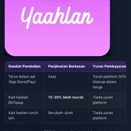
Kaedah Pembelian
Penjimatan Berkesan
Yuran Pembayaran
Terus dalam apl
Asas
Yuran platform 30%
(App Store/Play)
diserap dalam
harga
Kad Hadiah
15-30% lebih murah
Tiada yuran
BitTopup
platform
Kad hadiah runcit
Berubah-ubah
Tiada yuran
lain
platform