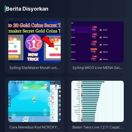
Berita Disyorkan
Syiling StarMaker Murah untuk
Syiling MICO Live MENA Selep
Ujibakat SupernovaX 2026 (Di
as v5.2: Tawaran Termurah 20
skaun 12-23%)
26
Cara Menebus Kod NCRCKYT
Bateri Taka Live 1.2.11 Cepat H
8EF untuk Dapatkan Eggy Coin
abis Selepas Kemas Kini Julai