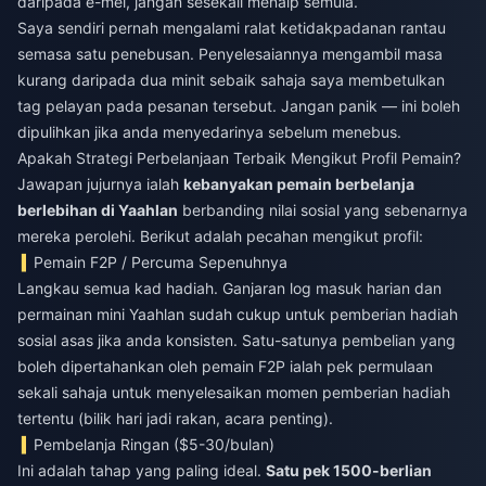
daripada e-mel, jangan sesekali menaip semula.
Saya sendiri pernah mengalami ralat ketidakpadanan rantau
semasa satu penebusan. Penyelesaiannya mengambil masa
kurang daripada dua minit sebaik sahaja saya membetulkan
tag pelayan pada pesanan tersebut. Jangan panik — ini boleh
dipulihkan jika anda menyedarinya sebelum menebus.
Apakah Strategi Perbelanjaan Terbaik Mengikut Profil Pemain?
Jawapan jujurnya ialah
kebanyakan pemain berbelanja
berlebihan di Yaahlan
berbanding nilai sosial yang sebenarnya
mereka perolehi. Berikut adalah pecahan mengikut profil:
Pemain F2P / Percuma Sepenuhnya
Langkau semua kad hadiah. Ganjaran log masuk harian dan
permainan mini Yaahlan sudah cukup untuk pemberian hadiah
sosial asas jika anda konsisten. Satu-satunya pembelian yang
boleh dipertahankan oleh pemain F2P ialah pek permulaan
sekali sahaja untuk menyelesaikan momen pemberian hadiah
tertentu (bilik hari jadi rakan, acara penting).
Pembelanja Ringan ($5-30/bulan)
Ini adalah tahap yang paling ideal.
Satu pek 1500-berlian