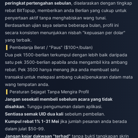
peringkat pertengahan sebulan
, diselaraskan dengan tingkap
rebat BitTopup, memberikan anda Berlian yang cukup untuk
penyertaan aktif tanpa menghabiskan wang tunai.
Berdasarkan ujian saya selama beberapa bulan, profil ini
secara konsisten menunjukkan nisbah "kepuasan per dolar"
yang terbaik.
Pembelanja Berat / "Paus" ($100+/bulan)
Dua pek 1500-berlian terkumpul dengan lebih baik daripada
satu pek 3500-berlian apabila anda mengambil kira ambang
rebat. Pek 3500 hanya menang jika anda membuat satu
transaksi untuk melepasi ambang cukai/penukaran dalam mata
wang tempatan anda.
Peraturan Sejagat Tanpa Mengira Profil
Jangan sesekali membeli sebelum acara yang tidak
disahkan.
Tunggu pengumuman dalam aplikasi.
Sentiasa semak UID dua kali
sebelum pembelian.
Kumpul rebat 1% 1-31 Mei
jika jumlah pesanan anda berada
dalam julat $50-99.
Jangan kejar dakwaan "terhad"
tanpa bukti tangkapan skrin