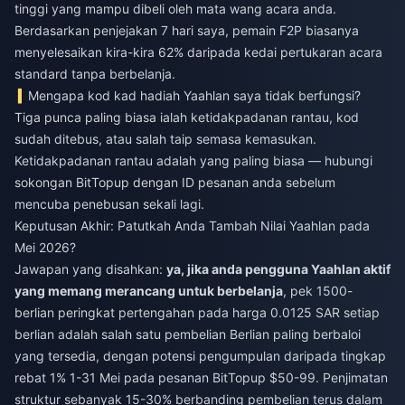
tinggi yang mampu dibeli oleh mata wang acara anda.
Berdasarkan penjejakan 7 hari saya, pemain F2P biasanya
menyelesaikan kira-kira 62% daripada kedai pertukaran acara
standard tanpa berbelanja.
Mengapa kod kad hadiah Yaahlan saya tidak berfungsi?
Tiga punca paling biasa ialah ketidakpadanan rantau, kod
sudah ditebus, atau salah taip semasa kemasukan.
Ketidakpadanan rantau adalah yang paling biasa — hubungi
sokongan BitTopup dengan ID pesanan anda sebelum
mencuba penebusan sekali lagi.
Keputusan Akhir: Patutkah Anda Tambah Nilai Yaahlan pada
Mei 2026?
Jawapan yang disahkan:
ya, jika anda pengguna Yaahlan aktif
yang memang merancang untuk berbelanja
, pek 1500-
berlian peringkat pertengahan pada harga 0.0125 SAR setiap
berlian adalah salah satu pembelian Berlian paling berbaloi
yang tersedia, dengan potensi pengumpulan daripada tingkap
rebat 1% 1-31 Mei pada pesanan BitTopup $50-99. Penjimatan
struktur sebanyak 15-30% berbanding pembelian terus dalam