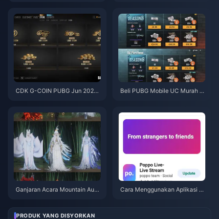
s Percuma (Ogos 2026)
2026? Punca dan Cara Mengat
asinya
CDK G-COIN PUBG Jun 2026:
Beli PUBG Mobile UC Murah u
Adakah Promo Berkembar $91.
ntuk Kolaborasi Naruto Shippu
43 Ini Benar-benar Berbaloi?
den (Julai 2026): Kos, Pek Terb
aik & Tambah Nilai Selamat
Ganjaran Acara Mountain Autu
Cara Menggunakan Aplikasi P
mn Where Winds Meet Julai 20
oppo Live: Panduan Lengkap P
26: Senarai Penuh, Mata Wang
emula | Julai 2026
& Keutamaan
PRODUK YANG DISYORKAN