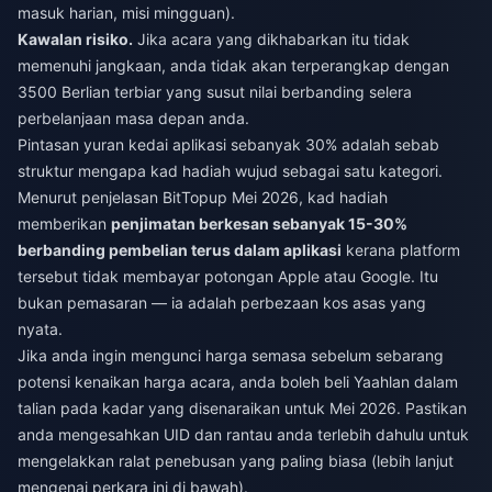
masuk harian, misi mingguan).
Kawalan risiko.
Jika acara yang dikhabarkan itu tidak
memenuhi jangkaan, anda tidak akan terperangkap dengan
3500 Berlian terbiar yang susut nilai berbanding selera
perbelanjaan masa depan anda.
Pintasan yuran kedai aplikasi sebanyak 30% adalah sebab
struktur mengapa kad hadiah wujud sebagai satu kategori.
Menurut penjelasan BitTopup Mei 2026, kad hadiah
memberikan
penjimatan berkesan sebanyak 15-30%
berbanding pembelian terus dalam aplikasi
kerana platform
tersebut tidak membayar potongan Apple atau Google. Itu
bukan pemasaran — ia adalah perbezaan kos asas yang
nyata.
Jika anda ingin mengunci harga semasa sebelum sebarang
potensi kenaikan harga acara, anda boleh
beli Yaahlan dalam
talian
pada kadar yang disenaraikan untuk Mei 2026. Pastikan
anda mengesahkan UID dan rantau anda terlebih dahulu untuk
mengelakkan ralat penebusan yang paling biasa (lebih lanjut
mengenai perkara ini di bawah).