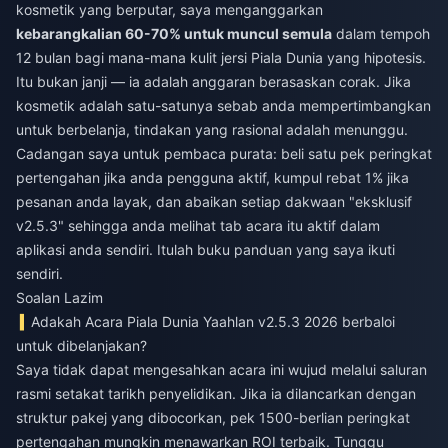
kosmetik yang berputar, saya menganggarkan
kebarangkalian 60-70% untuk muncul semula
dalam tempoh
12 bulan bagi mana-mana kulit jersi Piala Dunia yang hipotesis.
Itu bukan janji — ia adalah anggaran berasaskan corak. Jika
kosmetik adalah satu-satunya sebab anda mempertimbangkan
untuk berbelanja, tindakan yang rasional adalah menunggu.
Cadangan saya untuk pembaca purata: beli satu pek peringkat
pertengahan jika anda pengguna aktif, kumpul rebat 1% jika
pesanan anda layak, dan abaikan setiap dakwaan "eksklusif
v2.5.3" sehingga anda melihat tab acara itu aktif dalam
aplikasi anda sendiri. Itulah buku panduan yang saya ikuti
sendiri.
Soalan Lazim
Adakah Acara Piala Dunia Yaahlan v2.5.3 2026 berbaloi
untuk dibelanjakan?
Saya tidak dapat mengesahkan acara ini wujud melalui saluran
rasmi setakat tarikh penyelidikan. Jika ia dilancarkan dengan
struktur pakej yang dibocorkan, pek 1500-berlian peringkat
pertengahan mungkin menawarkan ROI terbaik. Tunggu