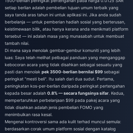
1500-berlian peringkat pertengahan pada harga 0.0125 SAR
setiap berlian adalah pembelian tujuan umum terbaik yang
saya tanda aras tahun ini untuk aplikasi ini. Jika anda sudah
berbelanja — untuk pemberian hadiah sosial yang berterusan,
keistimewaan bilik, atau hanya kerana anda menikmati platform
tersebut — ini adalah masa yang munasabah untuk membuat
tambah nilai.
Di mana saya menolak gembar-gembur komuniti yang lebih
luas: Saya telah melihat pelbagai panduan yang menganggap
kebocoran acara yang tidak disahkan sebagai sesuatu yang
pasti dan menolak
pek 3500-berlian bernilai $99
sebagai
peringkat "mesti beli". Itu salah dari dua sudut. Pertama,
peningkatan kos-per-berlian daripada peringkat pertengahan
kepada besar adalah
0.8% — secara fungsinya sifar
. Kedua,
mempertaruhkan perbelanjaan $99 pada pakej acara yang
tidak disahkan adalah jenis pembelian FOMO yang
menimbulkan rasa kesal.
Mengenai kontroversi sama ada kulit terhad muncul semula:
berdasarkan corak umum platform sosial dengan katalog