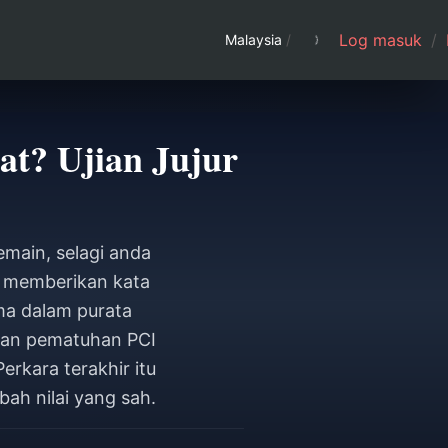
Log masuk
/
Malaysia
/
t? Ujian Jujur
main, selagi anda
i memberikan kata
ima dalam purata
ngan pematuhan PCI
rkara terakhir itu
ah nilai yang sah.