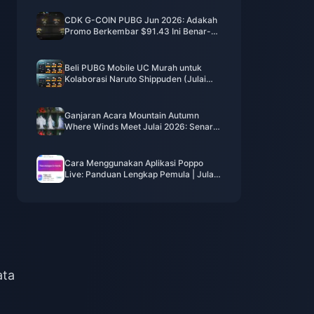
CDK G-COIN PUBG Jun 2026: Adakah
Promo Berkembar $91.43 Ini Benar-
benar Berbaloi?
Beli PUBG Mobile UC Murah untuk
Kolaborasi Naruto Shippuden (Julai
2026): Kos, Pek Terbaik & Tambah
Nilai Selamat
Ganjaran Acara Mountain Autumn
Where Winds Meet Julai 2026: Senarai
Penuh, Mata Wang & Keutamaan
Cara Menggunakan Aplikasi Poppo
Live: Panduan Lengkap Pemula | Julai
2026
ata