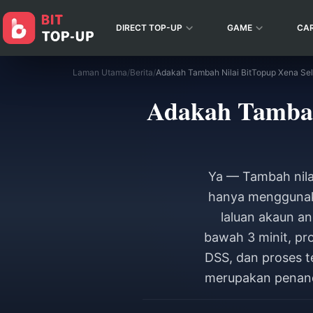
DIRECT TOP-UP
GAME
CA
Laman Utama
/
Berita
/
Adakah Tambah
Ya — Tambah nila
hanya menggunaka
laluan akaun an
bawah 3 minit, pr
DSS, dan proses t
merupakan penanda