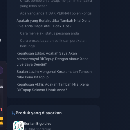
Untuk pembelanja tetap: menjamin transaksi
yang lebih besar
Apa yang anda TIDAK PERNAH boleh kongsi
Apakah yang Berlaku Jika Tambah Nilai Xena
Live Anda Gagal atau Tidak Tiba?
Cara menjejaki status pesanan anda
a
Cara proses bayaran balik dan pertikaian
berfungsi
Keputusan Editor: Adakah Saya Akan
Mempercayai BitTopup Dengan Akaun Xena
Live Saya Sendiri?
Soalan Lazim Mengenai Keselamatan Tambah
Nilai Xena BitTopup
-50%
-79%
-50%
Keputusan Akhir: Adakah Tambah Nilai Xena
6800
Xena Live 202500
Xena Live 67500
Xena Live 33500
BitTopup Selamat Untuk Anda?
Coins
Coins
Coins
1
RM 98.68
RM 27.46
RM 16.43
Produk yang disyorkan
4
RM 197.58
RM 129.08
RM 32.92
ang
Beli Sekarang
Beli Sekarang
Beli Sekarang
Berlian Bigo Live
GLOBAL
667 terjual