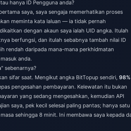
tau hanya ID Pengguna anda?
pertama saya, saya sengaja memerhatikan proses
kan meminta kata laluan — ia tidak pernah
kaitkan dengan akaun saya ialah UID angka. Itulah
ya berfungsi, dan itulah sebabnya tambah nilai ID
bih rendah daripada mana-mana perkhidmatan
 masuk anda.
a" sebenarnya?
kan sifar saat. Mengikut angka BitTopup sendiri,
98%
epas pengesahan pembayaran. Kelewatan itu bukan
bayaran yang sedang mengesahkan, kemudian API
ian saya, pek kecil selesai paling pantas; hanya satu
masa sehingga 8 minit. Ini membawa saya kepada d