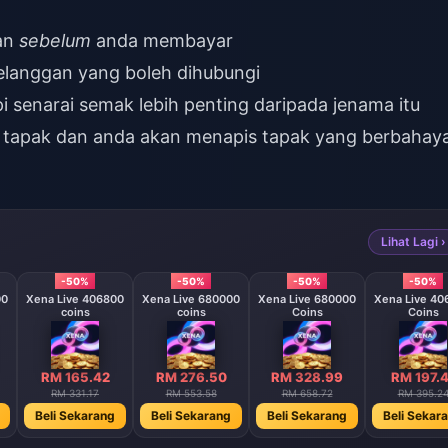
an
sebelum
anda membayar
langgan yang boleh dihubungi
i senarai semak lebih penting daripada jenama itu
tapak dan anda akan menapis tapak yang berbahay
Lihat Lagi ›
-50%
-50%
-50%
-50%
00
Xena Live 406800
Xena Live 680000
Xena Live 680000
Xena Live 40
coins
coins
Coins
Coins
RM 165.42
RM 276.50
RM 328.99
RM 197.4
RM 331.17
RM 553.58
RM 658.72
RM 395.2
Beli Sekarang
Beli Sekarang
Beli Sekarang
Beli Sekar