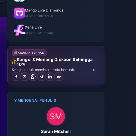
Mango Live Diamonds
GLOBAL
688 terjual
Xena Live
GLOBAL
831 terjual
TAWARAN TERHAD
Kongsi & Menang Diskaun Sehingga
10%
Kongsi untuk membuka roda bertuah.
MENGENAI PENULIS
Sarah Mitchell