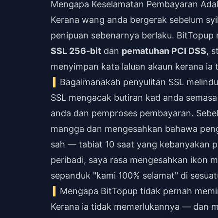
Mengapa Keselamatan Pembayaran Adala
Kerana wang anda bergerak sebelum syil
penipuan sebenarnya berlaku. BitTopup
SSL 256-bit
dan
pematuhan PCI DSS
, 
menyimpan kata laluan akaun kerana ia 
Bagaimanakah penyulitan SSL melindu
SSL mengacak butiran kad anda semasa tr
anda dan pemproses pembayaran. Sebel
mangga dan mengesahkan bahawa penga
sah — tabiat 10 saat yang kebanyakan 
peribadi, saya rasa mengesahkan ikon m
sepanduk "kami 100% selamat" di sesuat
Mengapa BitTopup tidak pernah memin
Kerana ia tidak memerlukannya — dan