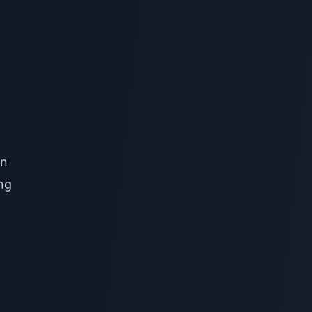
on
ng