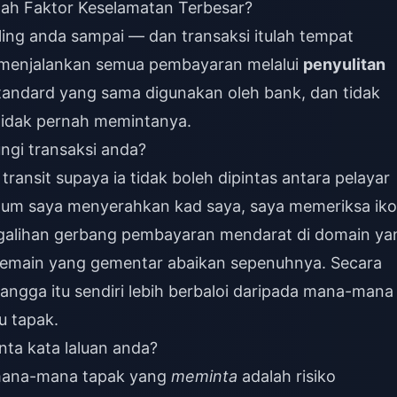
h Faktor Keselamatan Terbesar?
ing anda sampai — dan transaksi itulah tempat
 menjalankan semua pembayaran melalui
penyulitan
standard yang sama digunakan oleh bank, dan tidak
tidak pernah memintanya.
ngi transaksi anda?
ansit supaya ia tidak boleh dipintas antara pelayar
um saya menyerahkan kad saya, saya memeriksa ik
lihan gerbang pembayaran mendarat di domain ya
pemain yang gementar abaikan sepenuhnya. Secara
angga itu sendiri lebih berbaloi daripada mana-mana
u tapak.
ta kata laluan anda?
 mana-mana tapak yang
meminta
adalah risiko