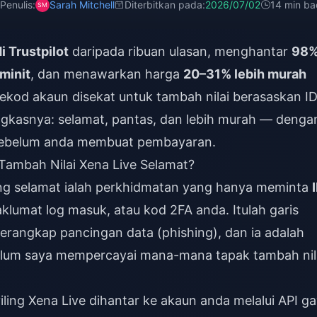
Penulis:
Sarah Mitchell
Diterbitkan pada:
2026/07/02
14 min ba
i Trustpilot
daripada ribuan ulasan, menghantar
98
minit
, dan menawarkan harga
20–31% lebih murah
rekod akaun disekat untuk tambah nilai berasaskan I
ingkasnya: selamat, pantas, dan lebih murah — denga
 sebelum anda membuat pembayaran.
ambah Nilai Xena Live Selamat?
ang selamat ialah perkhidmatan yang hanya meminta
lumat log masuk, atau kod 2FA anda. Itulah garis
erangkap pancingan data (phishing), dan ia adalah
elum saya mempercayai mana-mana tapak tambah nil
iling Xena Live dihantar ke akaun anda melalui API g