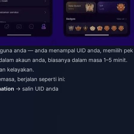
ngguna anda — anda menampal UID anda, memilih pek
a dalam akaun anda, biasanya dalam masa 1–5 minit.
han kelayakan.
asa, berjalan seperti ini:
mation
→ salin UID anda