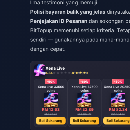
lima testimoni yang memuji
Polisi bayaran balik yang jelas
dinyatak
Penjejakan ID Pesanan
dan sokongan pe
BitTopup memenuhi setiap kriteria. Tetap
sendiri — gunakannya pada mana-mana 
dengan cepat.
Xena Live
4.34
831 terjual
-50%
-69%
-50%
Xena Live 33500
Xena Live 67500
Xena Live 2025
coins
coins
coins
RM 13.63
RM 32.89
RM 82.34
RM 27.27
RM 107.74
RM 164.85
Beli Sekarang
Beli Sekarang
Beli Sekarang