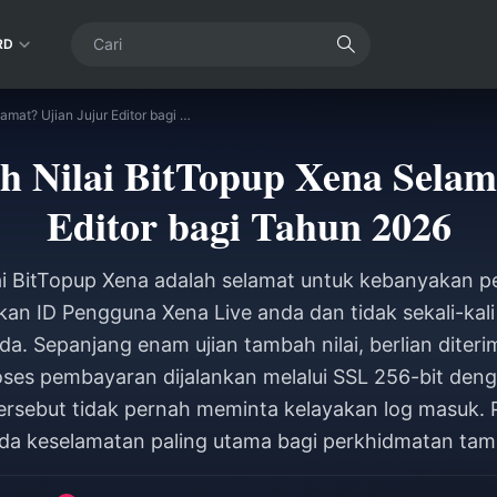
RD
Adakah Tambah Nilai BitTopup Xena Selamat? Ujian Jujur Editor bagi Tahun 2026
 Nilai BitTopup Xena Selama
Editor bagi Tahun 2026
i BitTopup Xena adalah selamat untuk kebanyakan pe
n ID Pengguna Xena Live anda dan tidak sekali-kal
da. Sepanjang enam ujian tambah nilai, berlian diter
oses pembayaran dijalankan melalui SSL 256-bit de
ersebut tidak pernah meminta kelayakan log masuk. Pe
 keselamatan paling utama bagi perkhidmatan tamb