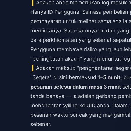
Adakah anda memerlukan log masuk a
Hanya ID Pengguna. Semasa pembelian 
pembayaran untuk melihat sama ada ia a
memintanya. Satu-satunya medan yang di
cara perkhidmatan yang selamat sepatutn
Pengguna membawa risiko yang jauh le
"peningkatan akaun" yang menuntut log
Apakah maksud "penghantaran seger
"Segera" di sini bermaksud
1–5 minit
, bu
pesanan selesai dalam masa 3 minit
sel
tanda bahaya — ia adalah gerbang pem
menghantar syiling ke UID anda. Dalam uj
pesanan waktu puncak yang mengambil 
sebenar.