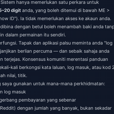
. Sistem hanya memerlukan satu perkara untuk
5–20 digit
anda, yang boleh ditemui di bawah ME >
how ID"). Ia tidak memerlukan akses ke akaun anda.
ng dibina dengan betul boleh menambah baki anda tan
n dalam permainan itu sendiri.
rfungsi. Tapak dan aplikasi palsu meminta anda "log
janjikan berlian percuma — dan sebaik sahaja anda
 terjejas. Konsensus komuniti merentasi panduan
kali-kali berkongsi kata laluan, log masuk, atau kod 
nilai, titik.
g saya gunakan untuk mana-mana perkhidmatan:
rin log masuk
gerbang pembayaran yang sebenar
, Reddit) dengan jumlah yang banyak, bukan sekadar