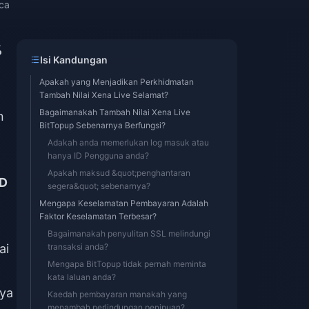
ca
%
Isi Kandungan
Apakah yang Menjadikan Perkhidmatan
D
Tambah Nilai Xena Live Selamat?
Bagaimanakah Tambah Nilai Xena Live
n
BitTopup Sebenarnya Berfungsi?
Adakah anda memerlukan log masuk atau
hanya ID Pengguna anda?
Apakah maksud &quot;penghantaran
ID
segera&quot; sebenarnya?
Mengapa Keselamatan Pembayaran Adalah
Faktor Keselamatan Terbesar?
Bagaimanakah penyulitan SSL melindungi
ai
transaksi anda?
Mengapa BitTopup tidak pernah meminta
kata laluan anda?
aya
Kaedah pembayaran manakah yang
menambah perlindungan penipuan?