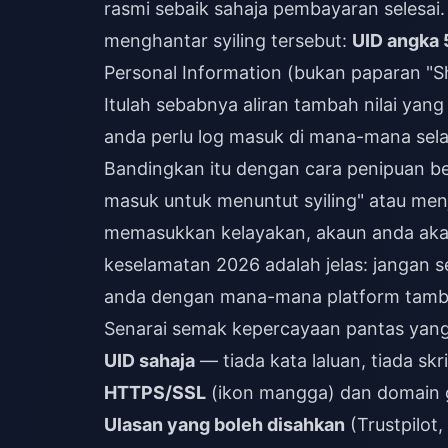
rasmi sebaik sahaja pembayaran selesai
menghantar syiling tersebut:
UID angka 
Personal Information (bukan paparan "S
Itulah sebabnya aliran tambah nilai ya
anda perlu log masuk di mana-mana selai
Bandingkan itu dengan cara penipuan be
masuk untuk menuntut syiling" atau men
memasukkan kelayakan, akaun anda akan
keselamatan 2026 adalah jelas: jangan se
anda dengan mana-mana platform tambah 
Senarai semak kepercayaan pantas yan
UID sahaja
— tiada kata laluan, tiada sk
HTTPS/SSL
(ikon mangga) dan domain 
Ulasan yang boleh disahkan
(Trustpilot