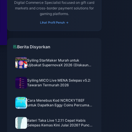
Digital Commerce Specialist focused on gift card
markets and cross-border payment solutions for
gaming platforms.
Lihat Profil Penuh →
Berita Disyorkan
Syiling StarMaker Murah untuk
Ujibakat SupernovaX 2026 (Diskaun
12-23%)
Syiling MICO Live MENA Selepas v5.2:
Tawaran Termurah 2026
Cara Menebus Kod NCRCKYT8EF
untuk Dapatkan Eggy Coins Percuma
(Ogos 2026)
Bateri Taka Live 1.2.11 Cepat Habis
Selepas Kemas Kini Julai 2026? Punca
dan Cara Mengatasinya