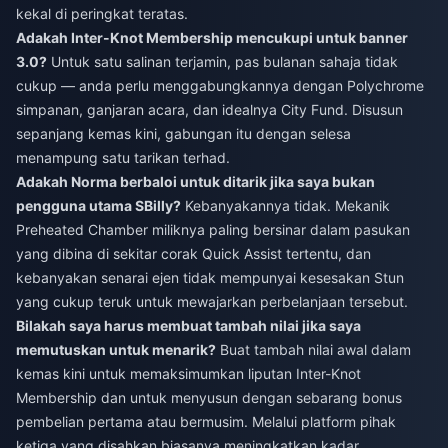
kekal di peringkat teratas.
Adakah Inter-Knot Membership mencukupi untuk banner
3.0?
Untuk satu salinan terjamin, pas bulanan sahaja tidak
cukup — anda perlu menggabungkannya dengan Polychrome
simpanan, ganjaran acara, dan idealnya City Fund. Disusun
sepanjang kemas kini, gabungan itu dengan selesa
menampung satu tarikan terhad.
Adakah Norma berbaloi untuk ditarik jika saya bukan
pengguna utama SBilly?
Kebanyakannya tidak. Mekanik
Preheated Chamber miliknya paling bersinar dalam pasukan
yang dibina di sekitar corak Quick Assist tertentu, dan
kebanyakan senarai ejen tidak mempunyai kesesakan Stun
yang cukup teruk untuk mewajarkan perbelanjaan tersebut.
Bilakah saya harus membuat tambah nilai jika saya
memutuskan untuk menarik?
Buat tambah nilai awal dalam
kemas kini untuk memaksimumkan liputan Inter-Knot
Membership dan untuk menyusun dengan sebarang bonus
pembelian pertama atau bermusim. Melalui platform pihak
ketiga yang disahkan biasanya meningkatkan kadar