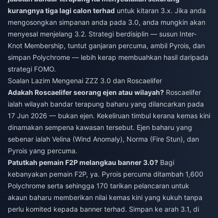
kurangnya tiga lagi calon terhad
untuk kitaran 3.x. Jika anda
mengosongkan simpanan anda pada 3.0, anda mungkin akan
menyesal menjelang 3.2. Strategi berdisiplin — susun Inter-
Knot Membership, tuntut ganjaran percuma, ambil Pyrois, dan
simpan Polychrome — lebih kerap membuahkan hasil daripada
strategi FOMO.
Soalan Lazim Mengenai ZZZ 3.0 dan Roscaelifer
Adakah Roscaelifer seorang ejen atau wilayah?
Roscaelifer
ialah wilayah bandar terapung baharu yang dilancarkan pada
17 Jun 2026 — bukan ejen. Kekeliruan timbul kerana kemas kini
dinamakan sempena kawasan tersebut. Ejen baharu yang
sebenar ialah Velina (Wind Anomaly), Norma (Fire Stun), dan
Pyrois yang percuma.
Patutkah pemain F2P melangkau banner 3.0?
Bagi
kebanyakan pemain F2P, ya. Pyrois percuma ditambah 1,600
Polychrome serta sehingga 170 tarikan pelancaran untuk
akaun baharu memberikan nilai kemas kini yang kukuh tanpa
perlu komited kepada banner terhad. Simpan ke arah 3.1, di