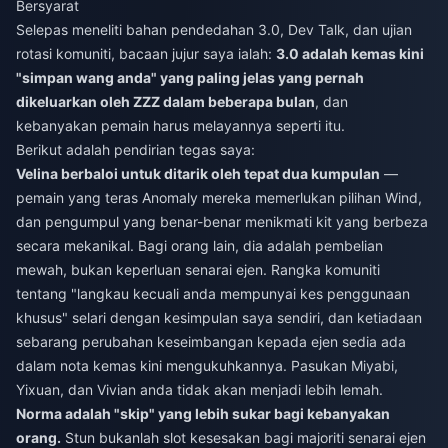
Bersyarat
Selepas meneliti bahan pendedahan 3.0, Dev Talk, dan ujian
rotasi komuniti, bacaan jujur saya ialah:
3.0 adalah kemas kini
"simpan wang anda" yang paling jelas yang pernah
dikeluarkan oleh ZZZ dalam beberapa bulan
, dan
kebanyakan pemain harus melayannya seperti itu.
Berikut adalah pendirian tegas saya:
Velina berbaloi untuk ditarik oleh tepat dua kumpulan
—
pemain yang teras Anomaly mereka memerlukan pilihan Wind,
dan pengumpul yang benar-benar menikmati kit yang berbeza
secara mekanikal. Bagi orang lain, dia adalah pembelian
mewah, bukan keperluan senarai ejen. Rangka komuniti
tentang "langkau kecuali anda mempunyai kes penggunaan
khusus" selari dengan kesimpulan saya sendiri, dan ketiadaan
sebarang perubahan keseimbangan kepada ejen sedia ada
dalam nota kemas kini mengukuhkannya. Pasukan Miyabi,
Yixuan, dan Vivian anda tidak akan menjadi lebih lemah.
Norma adalah "skip" yang lebih sukar bagi kebanyakan
orang.
Stun bukanlah slot kesesakan bagi majoriti senarai ejen