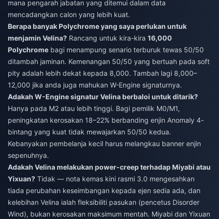
mana pengarah jabatan yang ditemui dalam data
mencadangkan calon yang lebih kuat.
Berapa banyak Polychrome yang saya perlukan untuk
menjamin Velina?
Rancang untuk kira-kira
16,000
Polychrome
bagi menampung senario terburuk tewas 50/50
ditambah jaminan. Kemenangan 50/50 yang bertuah pada soft
pity adalah lebih dekat kepada 8,000. Tambah lagi 8,000–
12,000 jika anda juga mahukan W-Engine signaturnya.
Adakah W-Engine signatur Velina berbaloi untuk ditarik?
Hanya pada M2 atau lebih tinggi. Bagi pemilik M0/M1,
peningkatan kerosakan 18–22% berbanding enjin Anomaly 4-
bintang yang kuat tidak mewajarkan 50/50 kedua.
Kebanyakan pembelanja kecil harus melangkau banner enjin
sepenuhnya.
Adakah Velina melakukan power-creep terhadap Miyabi atau
Yixuan?
Tidak — nota kemas kini rasmi 3.0 mengesahkan
tiada perubahan keseimbangan kepada ejen sedia ada, dan
kelebihan Velina ialah fleksibiliti pasukan (pencetus Disorder
Wind), bukan kerosakan maksimum mentah. Miyabi dan Yixuan