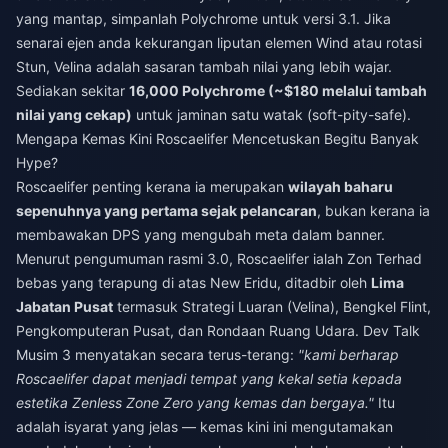
yang mantap, simpanlah Polychrome untuk versi 3.1. Jika
senarai ejen anda kekurangan liputan elemen Wind atau rotasi
Stun, Velina adalah sasaran tambah nilai yang lebih wajar.
Sediakan sekitar
16,000 Polychrome (~$180 melalui tambah
nilai yang cekap)
untuk jaminan satu watak (soft-pity-safe).
Mengapa Kemas Kini Roscaelifer Mencetuskan Begitu Banyak
Hype?
Roscaelifer penting kerana ia merupakan
wilayah baharu
sepenuhnya yang pertama sejak pelancaran
, bukan kerana ia
membawakan DPS yang mengubah meta dalam banner.
Menurut pengumuman rasmi 3.0, Roscaelifer ialah Zon Terhad
bebas yang terapung di atas New Eridu, ditadbir oleh
Lima
Jabatan Pusat
termasuk Strategi Luaran (Velina), Bengkel Flint,
Pengkomputeran Pusat, dan Rondaan Ruang Udara. Dev Talk
Musim 3 menyatakan secara terus-terang:
"kami berharap
Roscaelifer dapat menjadi tempat yang kekal setia kepada
estetika Zenless Zone Zero yang kemas dan bergaya."
Itu
adalah isyarat yang jelas — kemas kini ini mengutamakan