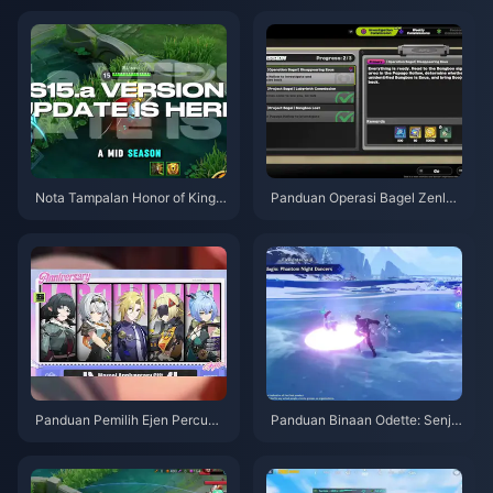
skaun 12-23%)
26
Nota Tampalan Honor of Kings
Panduan Operasi Bagel Zenles
S15.a | Ogos 2026
s Zone Zero | Ogos 2026
Panduan Pemilih Ejen Percuma
Panduan Binaan Odette: Senja
ZZZ 3.1 | Ogos 2026
ta, Artefik & Pasukan Terbaik |
Ogos 2026