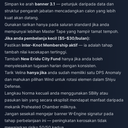
Simpan ke arah
banner 3.1
— petunjuk daripada data dan
struktur pengarah jabatan mencadangkan calon yang lebih
kuat akan datang.
Gunakan tarikan hanya pada saluran standard jika anda
mempunyai lebihan Master Tape yang hampir tamat tempoh.
Jika anda pembelanja kecil ($5–$30/bulan):
Pastikan
Inter-Knot Membership aktif
— ia adalah tahap
tambah nilai kecekapan tertinggi.
Tambah
New Eridu City Fund
hanya jika anda boleh
menyelesaikan tugasan harian dengan konsisten.
Tarik Velina
hanya jika
anda sudah memiliki satu DPS Anomaly
dan mahukan pilihan Wind untuk rotasi elemen dalam Shiyu
Defense.
Langkau Norma kecuali anda menggunakan SBilly atau
pasukan lain yang secara eksplisit mendapat manfaat daripada
mekanik Preheated Chamber miliknya.
Jangan sesekali mengejar banner W-Engine signatur pada
tahap perbelanjaan ini — peningkatan kerosakan tidak
mewajarkan risiko 50/50 kedua.