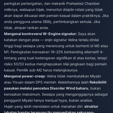
peringkat pertengahan, dan mekanik Preheated Chamber
miliknya, walaupun bijak, menuntut disiplin rotasi yang tidak
akan dapat dikuasai oleh pemain kasual dalam praktiknya. Jika
anda pengguna utama SBilly, pertimbangkan semula. Jika
tidak, simpan tarikan anda.
Mengenai kontroversi W-Engine signatur:
Saya akan
katakan dengan jelas — enjin signatur Velina terlalu dinilai
tinggi bagi sesiapa yang merancang untuk berhenti di M0 atau
M1. Peningkatan kerosakan 18–22% berbanding alternatif 4-
bintang yang kuat kedengaran signifikan di atas kertas, tetapi
risiko 50/50 kedua menghapuskan nilai jangkaan bagi pemain
kasual. Pemilik sub-M2 harus melangkaunya.
Mengenai power-creep:
Velina tidak membatalkan Miyabi
atau Yixuan dalam DPS mentah. Kelebihannya ialah
fleksibiliti
pasukan melalui pencetus Disorder Wind baharu
, bukan
kerosakan maksimum. Sesiapa yang menganggapnya sebagai
pengganti Miyabi hanya menjual hype, bukan analisis.
Hujah yang lebih mendalam untuk menahan diri:
struktur
jabatan bandar terapung itu menyediakan sekurang-