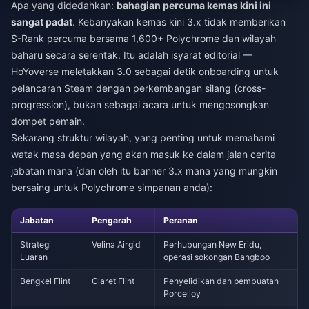
Apa yang didedahkan:
bahagian percuma kemas kini ini
sangat padat
. Kebanyakan kemas kini 3.x tidak memberikan
S-Rank percuma bersama 1,600+ Polychrome dan wilayah
baharu secara serentak. Itu adalah isyarat editorial —
HoYoverse meletakkan 3.0 sebagai detik onboarding untuk
pelancaran Steam dengan perkembangan silang (cross-
progression), bukan sebagai acara untuk mengosongkan
dompet pemain.
Sekarang struktur wilayah, yang penting untuk memahami
watak masa depan yang akan masuk ke dalam jalan cerita
jabatan mana (dan oleh itu banner 3.x mana yang mungkin
bersaing untuk Polychrome simpanan anda):
Jabatan
Pengarah
Peranan
Strategi
Velina Airgid
Perhubungan New Eridu,
Luaran
operasi sokongan Bangboo
Bengkel Flint
Claret Flint
Penyelidikan dan pembuatan
Porcelloy