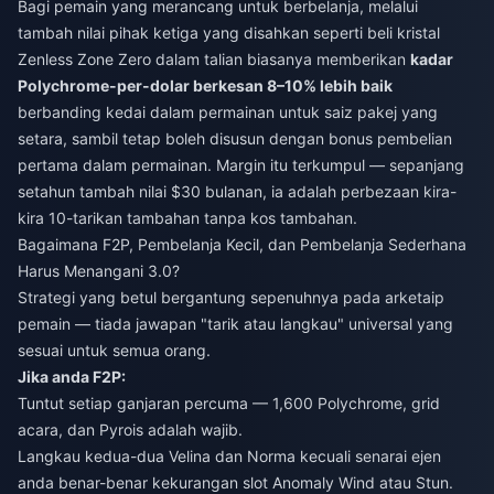
Bagi pemain yang merancang untuk berbelanja, melalui
tambah nilai pihak ketiga yang disahkan seperti
beli kristal
Zenless Zone Zero dalam talian
biasanya memberikan
kadar
Polychrome-per-dolar berkesan 8–10% lebih baik
berbanding kedai dalam permainan untuk saiz pakej yang
setara, sambil tetap boleh disusun dengan bonus pembelian
pertama dalam permainan. Margin itu terkumpul — sepanjang
setahun tambah nilai $30 bulanan, ia adalah perbezaan kira-
kira 10-tarikan tambahan tanpa kos tambahan.
Bagaimana F2P, Pembelanja Kecil, dan Pembelanja Sederhana
Harus Menangani 3.0?
Strategi yang betul bergantung sepenuhnya pada arketaip
pemain — tiada jawapan "tarik atau langkau" universal yang
sesuai untuk semua orang.
Jika anda F2P:
Tuntut setiap ganjaran percuma — 1,600 Polychrome, grid
acara, dan Pyrois adalah wajib.
Langkau kedua-dua Velina dan Norma kecuali senarai ejen
anda benar-benar kekurangan slot Anomaly Wind atau Stun.