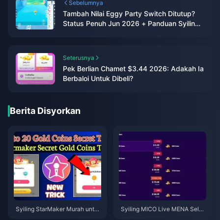
Sebelumnya
Tambah Nilai Eggy Party Switch Ditutup?
Status Penuh Jun 2026 + Panduan Syiling
Eggy Mudah Alih
Seterusnya
Pek Berlian Chamet $3.44 2026: Adakah Ia
Berbaloi Untuk Dibeli?
Berita Disyorkan
Syiling StarMaker Murah untuk
Syiling MICO Live MENA Selep
Ujibakat SupernovaX 2026 (Di
as v5.2: Tawaran Termurah 20