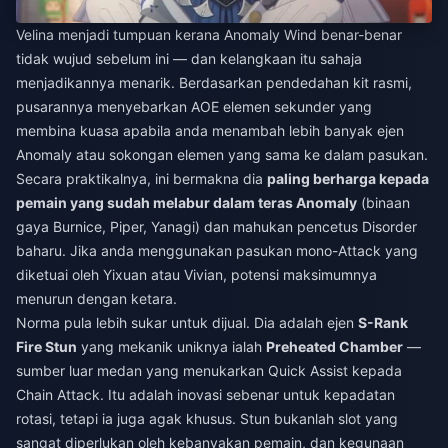
Velina menjadi tumpuan kerana Anomaly Wind benar-benar
tidak wujud sebelum ini — dan kelangkaan itu sahaja
menjadikannya menarik. Berdasarkan pendedahan kit rasmi,
pusarannya menyebarkan AOE elemen sekunder yang
membina kuasa apabila anda menambah lebih banyak ejen
Anomaly atau sokongan elemen yang sama ke dalam pasukan.
Secara praktikalnya, ini bermakna dia
paling berharga kepada
pemain yang sudah melabur dalam teras Anomaly
(binaan
gaya Burnice, Piper, Yanagi) dan mahukan pencetus Disorder
baharu. Jika anda menggunakan pasukan mono-Attack yang
diketuai oleh Yixuan atau Vivian, potensi maksimumnya
menurun dengan ketara.
Norma pula lebih sukar untuk dijual. Dia adalah ejen
S-Rank
Fire Stun
yang mekanik uniknya ialah
Preheated Chamber
—
sumber luar medan yang menukarkan Quick Assist kepada
Chain Attack. Itu adalah inovasi sebenar untuk kepadatan
rotasi, tetapi ia juga agak khusus. Stun bukanlah slot yang
sangat diperlukan oleh kebanyakan pemain, dan kegunaan