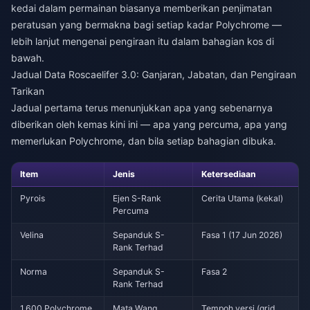
kedai dalam permainan biasanya memberikan penjimatan
peratusan yang bermakna bagi setiap kadar Polychrome —
lebih lanjut mengenai pengiraan itu dalam bahagian kos di
bawah.
Jadual Data Roscaelifer 3.0: Ganjaran, Jabatan, dan Pengiraan
Tarikan
Jadual pertama terus menunjukkan apa yang sebenarnya
diberikan oleh kemas kini ini — apa yang percuma, apa yang
memerlukan Polychrome, dan bila setiap bahagian dibuka.
Item
Jenis
Ketersediaan
Pyrois
Ejen S-Rank
Cerita Utama (kekal)
Percuma
Velina
Sepanduk S-
Fasa 1 (17 Jun 2026)
Rank Terhad
Norma
Sepanduk S-
Fasa 2
Rank Terhad
1,600 Polychrome
Mata Wang
Tempoh versi (grid