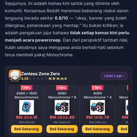
Sejujurnya, ini adalah kemas kini santai yang diminta oleh
komuniti. Konsensus Reddit merentasi bebenang reaksi siaran
langsung berada sekitar
6.8/10
— "okey, banner yang boleh
dilangkau, penerokaan yang mantap." Itu bukan kritikan; ia
adalah pengakuan jujur bahawa
tidak setiap kemas kini perlu
menjadi acara powercreep
. Dan dari perspektif tambah nilai,
itulah sebabnya saya menggesa anda berhati-hati sebelum
terus membeli pakej Monochrome.
Zenless Zone Zero
Lihat Lagi ›
4.59
808 terjual
-16%
-16%
-16%
-16%
6480 + 1600
8080
8080
808
Monochromes
Monochrome * 8
Monochrome * 4
Monochrom
RM 354.19
RM 2833.40
RM 1416.70
RM 708
RM 420.38
RM 3363.07
RM 1681.54
RM 840
Beli Sekarang
Beli Sekarang
Beli Sekarang
Beli Sek