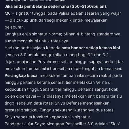
Jika anda pembelanja sederhana ($50–$150/bulan):
M0 + signatur tunggal pada Velina adalah sasaran yang wajar
— dia cukup unik dari segi mekanik untuk mewajarkan
pelaburan.
Langkau enjin signatur Norma; pilihan 4-bintang standardnya
sudah mencukupi untuk rotasinya.
Hadkan perbelanjaan kepada
satu banner setiap kemas kini
semasa 3.0 untuk mengekalkan ruang bagi 3.1 dan 3.2.
Jejaki penjanaan Polychrome setiap minggu supaya anda tidak
melakukan tambah nilai berlebihan di pertengahan kemas kini.
Perangkap biasa:
melakukan tambah nilai secara reaktif pada
minggu pertama kerana senarai tier meletakkan Velina di
kedudukan tinggi. Senarai tier minggu pertama sangat tidak
boleh dipercayai — ia biasanya meletakkan unit baharu terlalu
tinggi sebelum data rotasi Shiyu Defense mengesahkan
prestasi praktikal. Tunggu sekurang-kurangnya dua rotasi
Shiyu sebelum komited kepada enjin signatur.
Pendapat Jujur Saya: Mengapa Roscaelifer 3.0 Adalah "Skip"