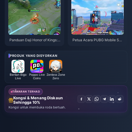
Panduan Daji Honor of Kings: 1
Petua Acara PUBG Mobile Spi
0 Tip Teratas | Ogos 2026
der-Man | Ogos 2026
PRODUK YANG DISYORKAN
Berlian Bigo
Poppo Live
Zenless Zone
Live
Coins
Zero
TAWARAN TERHAD
Kongsi & Menang Diskaun
Sehingga 10%
Kongsi untuk membuka roda bertuah.