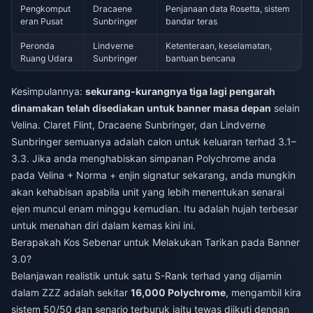
Pengkomput
Dracaene
Penjanaan data Rosetta, sistem
eran Pusat
Sunbringer
bandar teras
Peronda
Lindverne
Ketenteraan, keselamatan,
Ruang Udara
Sunbringer
bantuan bencana
Kesimpulannya:
sekurang-kurangnya tiga lagi pengarah
dinamakan telah disediakan untuk banner masa depan
selain
Velina. Claret Flint, Dracaene Sunbringer, dan Lindverne
Sunbringer semuanya adalah calon untuk keluaran terhad 3.1–
3.3. Jika anda menghabiskan simpanan Polychrome anda
pada Velina + Norma + enjin signatur sekarang, anda mungkin
akan kehabisan apabila unit yang lebih menentukan senarai
ejen muncul enam minggu kemudian. Itu adalah hujah terbesar
untuk menahan diri dalam kemas kini ini.
Berapakah Kos Sebenar untuk Melakukan Tarikan pada Banner
3.0?
Belanjawan realistik untuk satu S-Rank terhad yang dijamin
dalam ZZZ adalah sekitar
16,000 Polychrome
, mengambil kira
sistem 50/50 dan senario terburuk iaitu tewas diikuti dengan