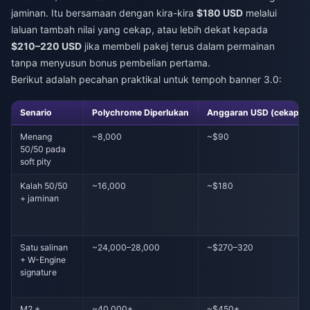
jaminan. Itu bersamaan dengan kira-kira
$180 USD
melalui
laluan tambah nilai yang cekap, atau lebih dekat kepada
$210–220 USD
jika membeli pakej terus dalam permainan
tanpa menyusun bonus pembelian pertama.
Berikut adalah pecahan praktikal untuk tempoh banner 3.0:
Senario
Polychrome Diperlukan
Anggaran USD (cekap)
Menang
~8,000
~$90
50/50 pada
soft pity
Kalah 50/50
~16,000
~$180
+ jaminan
Satu salinan
~24,000–28,000
~$270–320
+ W-Engine
signature
M2 +
~40,000+
~$450+