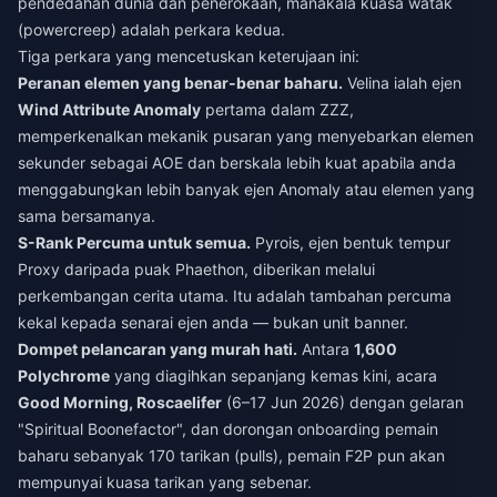
pendedahan dunia dan penerokaan, manakala kuasa watak
(powercreep) adalah perkara kedua.
Tiga perkara yang mencetuskan keterujaan ini:
Peranan elemen yang benar-benar baharu.
Velina ialah ejen
Wind Attribute Anomaly
pertama dalam ZZZ,
memperkenalkan mekanik pusaran yang menyebarkan elemen
sekunder sebagai AOE dan berskala lebih kuat apabila anda
menggabungkan lebih banyak ejen Anomaly atau elemen yang
sama bersamanya.
S-Rank Percuma untuk semua.
Pyrois, ejen bentuk tempur
Proxy daripada puak Phaethon, diberikan melalui
perkembangan cerita utama. Itu adalah tambahan percuma
kekal kepada senarai ejen anda — bukan unit banner.
Dompet pelancaran yang murah hati.
Antara
1,600
Polychrome
yang diagihkan sepanjang kemas kini, acara
Good Morning, Roscaelifer
(6–17 Jun 2026) dengan gelaran
"Spiritual Boonefactor", dan dorongan onboarding pemain
baharu sebanyak 170 tarikan (pulls), pemain F2P pun akan
mempunyai kuasa tarikan yang sebenar.