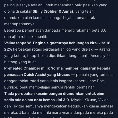
paling jelasnya adalah untuk menambah baik pasukan yang
dibina di sekitar
SBilly (Soldier 0 Anna)
, yang telah
ditandakan oleh komuniti sebagai hujah utama untuk
mendapatkannya.
Beberapa pemerhatian daripada meneliti rakaman beta 3.0
dan ujian rotasi komuniti:
Velina tanpa W-Engine signaturnya kehilangan kira-kira 18–
22%
kerosakan rotasi berdasarkan log yang dijejaki — jurang
yang ketara, tetapi boleh dipulihkan dengan enjin Anomaly 4-
bintang yang kuat.
Preheated Chamber milik Norma memberi ganjaran kepada
pemasaan Quick Assist yang khusus
— pemain yang terbiasa
dengan tabiat rotasi yang lebih longgar (seperti Jane Doe,
Burnice) perlu mempelajari semula rentak permainan.
Tiada perubahan keseimbangan diumumkan untuk ejen
sedia ada dalam nota kemas kini 3.0.
Miyabi, Yixuan, Vivian,
dan Trigger semuanya mengekalkan kedudukan kuasa semasa
mereka. Jika anda memiliki mana-mana daripada mereka pada