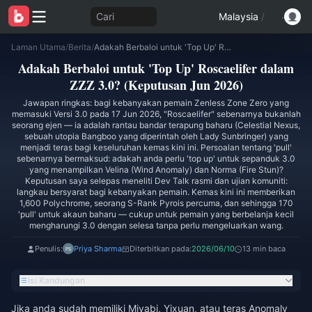
Cari
Malaysia
/
Laman Utama
/
Berita
/
Adakah Berbaloi untuk 'Top Up' Roscaelifer dalam ZZZ 3.0? (Keputusan Jun 2026)
Adakah Berbaloi untuk 'Top Up' Roscaelifer dalam
ZZZ 3.0? (Keputusan Jun 2026)
Jawapan ringkas: bagi kebanyakan pemain Zenless Zone Zero yang
memasuki Versi 3.0 pada 17 Jun 2026, "Roscaelifer" sebenarnya bukanlah
seorang ejen — ia adalah rantau bandar terapung baharu (Celestial Nexus,
sebuah utopia Bangboo yang diperintah oleh Lady Sunbringer) yang
menjadi teras bagi keseluruhan kemas kini ini. Persoalan tentang 'pull'
sebenarnya bermaksud: adakah anda perlu 'top up' untuk sepanduk 3.0
yang menampilkan Velina (Wind Anomaly) dan Norma (Fire Stun)?
Keputusan saya selepas meneliti Dev Talk rasmi dan ujian komuniti:
langkau bersyarat bagi kebanyakan pemain. Kemas kini ini memberikan
1,600 Polychrome, seorang S-Rank Pyrois percuma, dan sehingga 170
'pull' untuk akaun baharu — cukup untuk pemain yang berbelanja kecil
mengharungi 3.0 dengan selesa tanpa perlu mengeluarkan wang.
Penulis:
Priya Sharma
Diterbitkan pada:
2026/06/10
13 min baca
Isi Kandungan
Jika anda sudah memiliki Miyabi, Yixuan, atau teras Anomaly