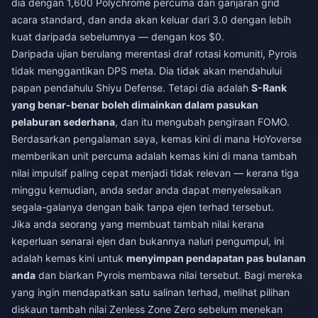
dia dengan 1,600 Polychrome percuma dan ganjaran grid
acara standard, dan anda akan keluar dari 3.0 dengan lebih
kuat daripada sebelumnya — dengan kos $0.
Daripada ujian berulang merentasi draf rotasi komuniti, Pyrois
tidak menggantikan DPS meta. Dia tidak akan mendahului
papan pendahulu Shiyu Defense. Tetapi dia adalah
S-Rank
yang benar-benar boleh dimainkan dalam pasukan
pelaburan sederhana
, dan itu mengubah pengiraan FOMO.
Berdasarkan pengalaman saya, kemas kini di mana HoYoverse
memberikan unit percuma adalah kemas kini di mana tambah
nilai impulsif paling cepat menjadi tidak relevan — kerana tiga
minggu kemudian, anda sedar anda dapat menyelesaikan
segala-galanya dengan baik tanpa ejen terhad tersebut.
Jika anda seorang yang membuat tambah nilai kerana
keperluan senarai ejen dan bukannya naluri pengumpul, ini
adalah kemas kini untuk
menyimpan pendapatan pas bulanan
anda
dan biarkan Pyrois membawa nilai tersebut. Bagi mereka
yang ingin mendapatkan satu salinan terhad, melihat pilihan
diskaun tambah nilai Zenless Zone Zero
sebelum menekan