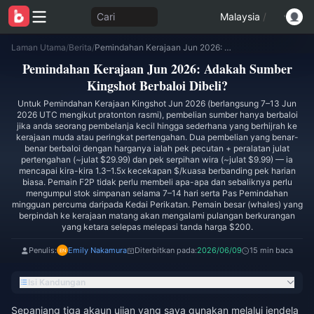
Cari
Malaysia
/
Laman Utama
/
Berita
/
Pemindahan Kerajaan Jun 2026: Adakah Sumber Kingshot Berbaloi Dibeli?
Pemindahan Kerajaan Jun 2026: Adakah Sumber
Kingshot Berbaloi Dibeli?
Untuk Pemindahan Kerajaan Kingshot Jun 2026 (berlangsung 7–13 Jun
2026 UTC mengikut pratonton rasmi), pembelian sumber hanya berbaloi
jika anda seorang pembelanja kecil hingga sederhana yang berhijrah ke
kerajaan muda atau peringkat pertengahan. Dua pembelian yang benar-
benar berbaloi dengan harganya ialah pek pecutan + peralatan julat
pertengahan (~julat $29.99) dan pek serpihan wira (~julat $9.99) — ia
mencapai kira-kira 1.3–1.5x kecekapan $/kuasa berbanding pek harian
biasa. Pemain F2P tidak perlu membeli apa-apa dan sebaliknya perlu
mengumpul stok simpanan selama 7–14 hari serta Pas Pemindahan
mingguan percuma daripada Kedai Perikatan. Pemain besar (whales) yang
berpindah ke kerajaan matang akan mengalami pulangan berkurangan
yang ketara selepas melepasi tanda harga $200.
Penulis:
Emily Nakamura
Diterbitkan pada:
2026/06/09
15 min baca
Isi Kandungan
Sepanjang tiga akaun ujian yang saya gunakan melalui jendela