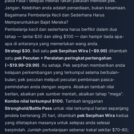
pada Fasa I selepas melihat rakan pakatan membeli pek.
Jangan. Kelebihan anda adalah persediaan, bukan kesamaan.
Bagaimana Pembelanja Kecil dan Sederhana Harus
Memperuntukkan Bajet Mereka?
Pembelanja kecil dan sederhana harus berfikir dalam dua
tahap — lantai $30 dan siling $100 — dan hampir tiada apa-
apa di antaranya yang memerlukan wang anda.
Strategi $30.
Beli satu
pek Serpihan Wira (~$9.99)
ditambah
satu
pek Pecutan + Peralatan peringkat pertengahan
(~$19.99–29.99)
. Itu sahaja. Pek serpihan memberikan anda
kelajuan perkembangan yang terkumpul selama berbulan-
bulan; pek pecutan meliputi pecutan pembinaan pasca-
pemindahan anda dengan segera. Abaikan tambah nilai
berlian, abaikan pek sumber mentah, abaikan tahap "mega".
Kombo nilai terkumpul $100.
Tambah langganan
Stronghold/Battle Pass
untuk nilai terkumpul harian sepanjang
jendela bertenang 25 hari, ditambah
pek Serpihan Wira
kedua
yang ditetapkan masanya untuk
selepas
anda selesai
berpindah. Jumlah perbelanjaan sebenar kekal sekitar $70–80;