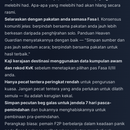
melebihi had. Apa-apa yang melebihi had akan hilang secara
rasmi.
Selaraskan dengan pakatan anda semasa Fasa I
. Konsensus
komuniti jelas: berpindah bersama pakatan anda jauh lebih
berkesan daripada penghijrahan solo. Panduan Heaven
Guardian menyatakannya dengan baik — "Simpan sumber dan
pas jauh sebelum acara; berpindah bersama pakatan untuk
hasil terbaik."
Kaji kerajaan destinasi menggunakan data kumpulan awam
dan rekod KvK
sebelum menetapkan pilihan pas Fasa II/III
anda.
Hanya pecat tentera peringkat rendah
untuk pengurusan
kuasa. Jangan pecat tentera yang anda perlukan untuk dilatih
semula — itu adalah kerugian kekal.
Simpan pecutan beg galas untuk jendela 7 hari pasca-
pemindahan
dan bukannya menghabiskannya untuk
pembinaan pra-pemindahan.
Perangkap biasa: pemain F2P berbelanja dalam keadaan panik