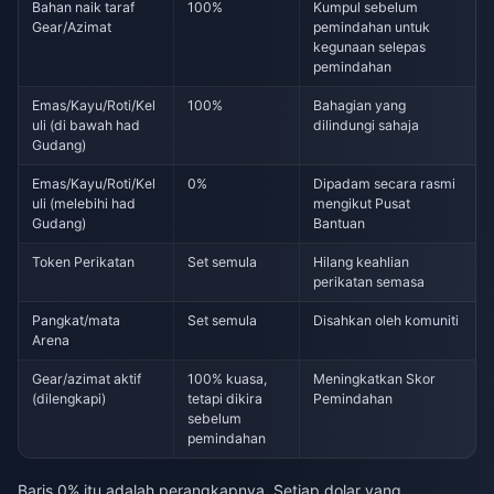
Bahan naik taraf
100%
Kumpul sebelum
Gear/Azimat
pemindahan untuk
kegunaan selepas
pemindahan
Emas/Kayu/Roti/Kel
100%
Bahagian yang
uli (di bawah had
dilindungi sahaja
Gudang)
Emas/Kayu/Roti/Kel
0%
Dipadam secara rasmi
uli (melebihi had
mengikut Pusat
Gudang)
Bantuan
Token Perikatan
Set semula
Hilang keahlian
perikatan semasa
Pangkat/mata
Set semula
Disahkan oleh komuniti
Arena
Gear/azimat aktif
100% kuasa,
Meningkatkan Skor
(dilengkapi)
tetapi dikira
Pemindahan
sebelum
pemindahan
Baris 0% itu adalah perangkapnya. Setiap dolar yang