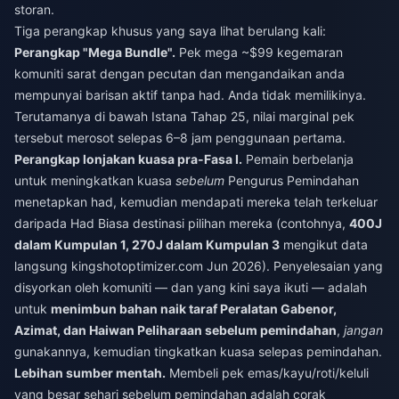
storan.
Tiga perangkap khusus yang saya lihat berulang kali:
Perangkap "Mega Bundle".
Pek mega ~$99 kegemaran
komuniti sarat dengan pecutan dan mengandaikan anda
mempunyai barisan aktif tanpa had. Anda tidak memilikinya.
Terutamanya di bawah Istana Tahap 25, nilai marginal pek
tersebut merosot selepas 6–8 jam penggunaan pertama.
Perangkap lonjakan kuasa pra-Fasa I.
Pemain berbelanja
untuk meningkatkan kuasa
sebelum
Pengurus Pemindahan
menetapkan had, kemudian mendapati mereka telah terkeluar
daripada Had Biasa destinasi pilihan mereka (contohnya,
400J
dalam Kumpulan 1, 270J dalam Kumpulan 3
mengikut data
langsung kingshotoptimizer.com Jun 2026). Penyelesaian yang
disyorkan oleh komuniti — dan yang kini saya ikuti — adalah
untuk
menimbun bahan naik taraf Peralatan Gabenor,
Azimat, dan Haiwan Peliharaan sebelum pemindahan
,
jangan
gunakannya, kemudian tingkatkan kuasa selepas pemindahan.
Lebihan sumber mentah.
Membeli pek emas/kayu/roti/keluli
yang besar sehari sebelum pemindahan adalah corak