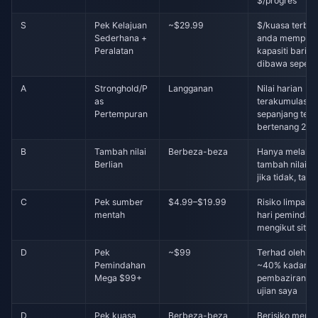
$/progres
S
Pek Kelajuan
~$29.99
$/kuasa terbai
Sederhana +
anda mempuny
Peralatan
kapasiti baris gi
dibawa sepen
A
Stronghold/P
Langganan
Nilai harian
as
terakumulasi
Pertempuran
sepanjang tem
bertenang 25 h
B
Tambah nilai
Berbeza-beza
Hanya melalui 
Berlian
tambah nilai d
jika tidak, taha
C
Pek sumber
$4.99–$19.99
Risiko limpaha
mentah
hari pemindah
mengikut situa
D
Pek
~$99
Terhad oleh bari
Pemindahan
~40% kadar
Mega $99+
pembaziran d
ujian saya
D
Pek kuasa
Berbeza-beza
Berisiko menol