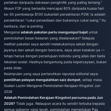
perlahan daripada dakwaan pengkritik yang paling lantang."
Akaun F2P yang bersedia mencapai 80% daripada kuasa hari
ke-30 pembelanja $100 bukanlah persekitaran P2W. Ia adalah
persekitaran "cukai persediaan dan bukannya cukai wang." Itu
berbeza, dan ia penting.
Mengenai
adakah pakatan perlu mengumpul bajet
untuk
pemindahan besar-besaran yang diselaraskan? Selepas
melihat pakatan saya sendiri melakukannya sekali dengan
jayanya dan sekali dengan bencana, saya akan katakan ya —
tetapi hanya dengan persetujuan individu yang jelas dan tiada
tekanan sosial. Hasilnya bergantung pada kepercayaan, bukan
pada dolar.
Kesimpulan yang saya pertaruhkan reputasi editorial saya:
pemilihan pelayan mengalahkan saiz dompet
, setiap masa.
Soalan Lazim Mengenai Pemindahan Kerajaan Kingshot Jun
2026
Adakah Pemindahan Kerajaan Kingshot percuma pada Jun
2026?
Tidak juga. Walaupun acara itu sendiri terbuka kepada
semua gabenor yang layak, pemindahan memerlukan Pas