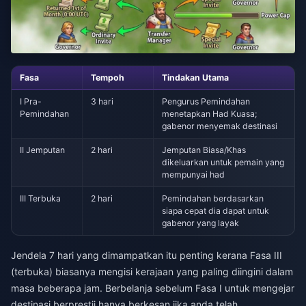
Fasa
Tempoh
Tindakan Utama
I Pra-
3 hari
Pengurus Pemindahan
Pemindahan
menetapkan Had Kuasa;
gabenor menyemak destinasi
II Jemputan
2 hari
Jemputan Biasa/Khas
dikeluarkan untuk pemain yang
mempunyai had
III Terbuka
2 hari
Pemindahan berdasarkan
siapa cepat dia dapat untuk
gabenor yang layak
Jendela 7 hari yang dimampatkan itu penting kerana Fasa III
(terbuka) biasanya mengisi kerajaan yang paling diingini dalam
masa beberapa jam. Berbelanja sebelum Fasa I untuk mengejar
destinasi berprestij hanya berkesan jika anda telah