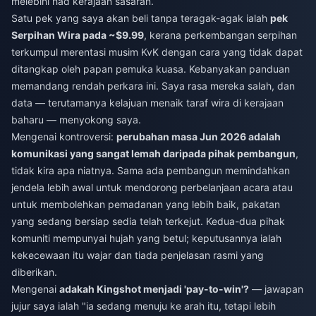
melebihi had kerajaan sasaran.
Satu pek yang saya akan beli tanpa teragak-agak ialah
pek
Serpihan Wira pada ~$9.99
, kerana perkembangan serpihan
terkumpul merentasi musim KvK dengan cara yang tidak dapat
ditangkap oleh papan pemuka kuasa. Kebanyakan panduan
memandang rendah perkara ini. Saya rasa mereka salah, dan
data — terutamanya kelajuan menaik taraf wira di kerajaan
baharu — menyokong saya.
Mengenai kontroversi:
perubahan masa Jun 2026 adalah
komunikasi yang sangat lemah daripada pihak pembangun
,
tidak kira apa niatnya. Sama ada pembangun memindahkan
jendela lebih awal untuk mendorong perbelanjaan acara atau
untuk membolehkan pemadanan yang lebih baik, pakatan
yang sedang bersiap sedia telah terkejut. Kedua-dua pihak
komuniti mempunyai hujah yang betul; keputusannya ialah
kekecewaan itu wajar dan tiada penjelasan rasmi yang
diberikan.
Mengenai
adakah Kingshot menjadi 'pay-to-win'?
— jawapan
jujur saya ialah "ia sedang menuju ke arah itu, tetapi lebih