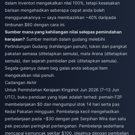
dalam inventori mengekalkan nilai 100%, tetapi kesesakan
barisan mengehadkan seberapa cepat anda boleh
menggunakannya — saya membazirkan ~40% daripada
timbunan $80 dengan cara ini.
Sumber mana yang kehilangan nilai selepas pemindahan
kerajaan?
Sumber mentah dalam gudang melebihi
Perlindungan Gudang (kehilangan penuh), token dan pangkat
pakatan semasa (ditetapkan semula), mata Arena (ditetapkan
semula), dan sejarah pembelian pek (ditetapkan semula).
Segala-galanya dalam beg galas anda sebagai item
mengekalkan nilai penuh.
Cadangan Akhir
Untuk Pemindahan Kerajaan Kingshot Jun 2026 (7–13 Jun
UTC), buku panduan yang bijak adalah terhad: pemain F2P
membelanjakan $0 dan mengumpul stok 14 hari serta pas
Kedai Pakatan mingguan. Pembelanja kecil mengehadkan
perbelanjaan pada ~$30 dengan pek Serpihan Wira dan satu
pek pecutan peringkat pertengahan. Pembelanja sederhana
mencapai kemuncak sekitar $100, idealnya dengan pembelian