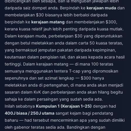
dibincangkan oleh sesiapa, dan ia mengubah jawapan lebih
daripada saiz dompet anda. Berpindah ke
kerajaan muda
dan
membelanjakan $30 biasanya lebih berbaloi daripada
berpindah ke
kerajaan matang
dan membelanjakan $300,
kerana kuasa relatif jauh lebih penting daripada kuasa mutlak.
Dalam kerajaan muda, perbelanjaan $30 yang diperuntukkan
dengan betul meletakkan anda dalam carta 50 kuasa teratas,
yang bermaksud jemputan pakatan daripada kepimpinan,
keutamaan dalam pengisian rali, dan akses kepada acara hasil
tertinggi. Dalam kerajaan matang — di mana 100 teratas
semuanya menggunakan tentera T-cap yang dipromosikan
sepenuhnya dan set azimat lengkap — $300 hanya
meletakkan anda di pertengahan, di mana anda akan menjadi
sasaran dalam KvK dan perbelanjaan anda akan hilang begitu
sahaja ke dalam persaingan yang sudah sedia ada.
Inilah sebabnya
Kumpulan 1 (Kerajaan 1–25)
dengan had
400J biasa / 250J utama
sangat kejam bagi pendatang
baharu — had tersebut mencerminkan apa yang sudah dimiliki
oleh gabenor teratas sedia ada. Bandingkan dengan