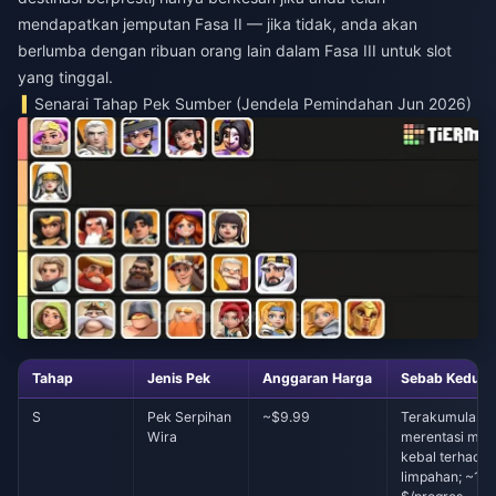
mendapatkan jemputan Fasa II — jika tidak, anda akan
berlumba dengan ribuan orang lain dalam Fasa III untuk slot
yang tinggal.
Senarai Tahap Pek Sumber (Jendela Pemindahan Jun 2026)
Tahap
Jenis Pek
Anggaran Harga
Sebab Kedudu
S
Pek Serpihan
~$9.99
Terakumulasi
Wira
merentasi mus
kebal terhada
limpahan; ~1.5