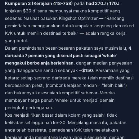
Kumpulan 3 (Kerajaan 418–758)
pada
had 270J / 170J
:
lonjakan $30 di sana mempunyai makna kompetitif yang
sebenar. Nasihat pasukan Kingshot Optimizer — "Rancang
pemindahan menggunakan data kumpulan langsung dan rekod
KvK untuk memilih destinasi terbaik" — adalah rangka kerja
yang betul.
Dalam pemindahan besar-besaran pakatan saya musim lalu,
4
daripada 7 pemain yang dikenal pasti sebagai 'whale'
mengakui berbelanja berlebihan
, dengan median penyesalan
yang dianggarkan sendiri sebanyak
~$150
. Persamaan yang
ketara: setiap seorang daripada mereka telah memilih destinasi
berdasarkan prestij (nombor kerajaan rendah = "lebih baik")
dan bukannya kesesuaian kompetitif sebenar. Mereka
membayar harga penuh 'whale' untuk menjadi pemain
peringkat pertengahan.
Kos menjadi "ikan besar dalam kolam yang salah" tidak
kelihatan sehingga hari ke-30. Menjelang masa itu, pakatan
anda telah berstrata, pemadanan KvK telah meletakkan
kerajaan anda menentang lawan yang disesuaikan dengan