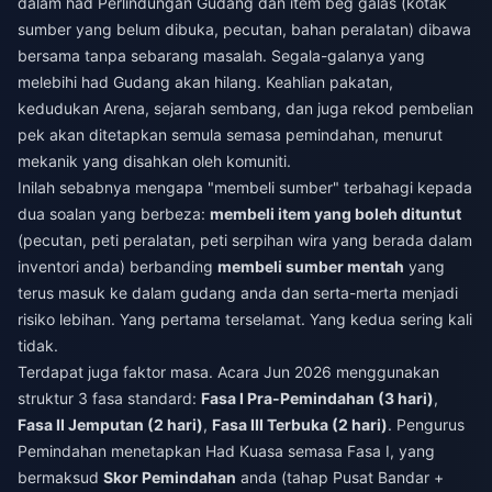
dalam had Perlindungan Gudang dan item beg galas (kotak
sumber yang belum dibuka, pecutan, bahan peralatan) dibawa
bersama tanpa sebarang masalah. Segala-galanya yang
melebihi had Gudang akan hilang. Keahlian pakatan,
kedudukan Arena, sejarah sembang, dan juga rekod pembelian
pek akan ditetapkan semula semasa pemindahan, menurut
mekanik yang disahkan oleh komuniti.
Inilah sebabnya mengapa "membeli sumber" terbahagi kepada
dua soalan yang berbeza:
membeli item yang boleh dituntut
(pecutan, peti peralatan, peti serpihan wira yang berada dalam
inventori anda) berbanding
membeli sumber mentah
yang
terus masuk ke dalam gudang anda dan serta-merta menjadi
risiko lebihan. Yang pertama terselamat. Yang kedua sering kali
tidak.
Terdapat juga faktor masa. Acara Jun 2026 menggunakan
struktur 3 fasa standard:
Fasa I Pra-Pemindahan (3 hari)
,
Fasa II Jemputan (2 hari)
,
Fasa III Terbuka (2 hari)
. Pengurus
Pemindahan menetapkan Had Kuasa semasa Fasa I, yang
bermaksud
Skor Pemindahan
anda (tahap Pusat Bandar +