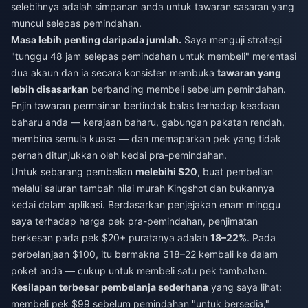
selebihnya adalah simpanan anda untuk tawaran sasaran yang
muncul selepas pemindahan.
Masa lebih penting daripada jumlah.
Saya menguji strategi
"tunggu 48 jam selepas pemindahan untuk membeli" merentasi
dua akaun dan ia secara konsisten membuka
tawaran yang
lebih disasarkan
berbanding membeli sebelum pemindahan.
Enjin tawaran permainan bertindak balas terhadap keadaan
baharu anda — kerajaan baharu, gabungan pakatan rendah,
membina semula kuasa — dan memaparkan pek yang tidak
pernah ditunjukkan oleh kedai pra-pemindahan.
Untuk sebarang pembelian
melebihi $20
, buat pembelian
melalui saluran
tambah nilai murah Kingshot
dan bukannya
kedai dalam aplikasi. Berdasarkan penjejakan enam minggu
saya terhadap harga pek pra-pemindahan, penjimatan
berkesan pada pek $20+ puratanya adalah
18–22%
. Pada
perbelanjaan $100, itu bermakna $18–22 kembali ke dalam
poket anda — cukup untuk membeli satu pek tambahan.
Kesilapan terbesar pembelanja sederhana
yang saya lihat:
membeli pek $99 sebelum pemindahan "untuk bersedia,"