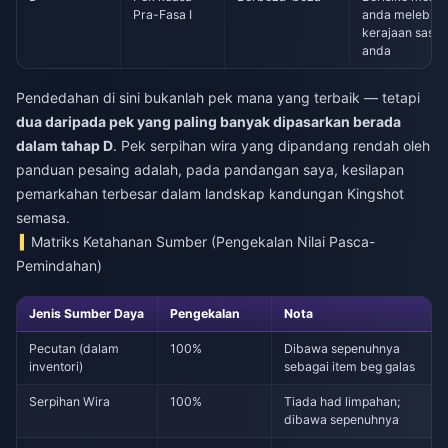
Pra-Fasa I
anda melebihi
kerajaan sasar
anda
Pendedahan di sini bukanlah pek mana yang terbaik — tetapi
dua daripada pek yang paling banyak dipasarkan berada
dalam tahap D
. Pek serpihan wira yang dipandang rendah oleh
panduan pesaing adalah, pada pandangan saya, kesilapan
pemarkahan terbesar dalam landskap kandungan Kingshot
semasa.
Matriks Ketahanan Sumber (Pengekalan Nilai Pasca-
Pemindahan)
Jenis Sumber Daya
Pengekalan
Nota
Pecutan (dalam
100%
Dibawa sepenuhnya
inventori)
sebagai item beg galas
Serpihan Wira
100%
Tiada had limpahan;
dibawa sepenuhnya