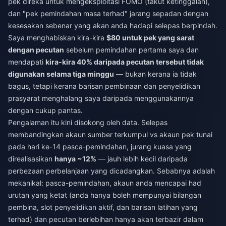
pek direka untuk mengeksploitasi FOMO (takut ketinggalan),
dan "pek pemindahan masa terhad" jarang sepadan dengan
kesesakan sebenar yang akan anda hadapi selepas berpindah.
Saya menghabiskan kira-kira
$80 untuk pek yang sarat
dengan pecutan
sebelum pemindahan pertama saya dan
mendapati
kira-kira 40% daripada pecutan tersebut tidak
digunakan selama tiga minggu
— bukan kerana ia tidak
bagus, tetapi kerana barisan pembinaan dan penyelidikan
prasyarat menghalang saya daripada menggunakannya
dengan cukup pantas.
Pengalaman itu kini disokong oleh data. Selepas
membandingkan akaun sumber terkumpul vs akaun pek tunai
pada hari ke-14 pasca-pemindahan, jurang kuasa yang
direalisasikan
hanya ~12%
— jauh lebih kecil daripada
perbezaan perbelanjaan yang dicadangkan. Sebabnya adalah
mekanikal: pasca-pemindahan, akaun anda mencapai had
urutan yang ketat (anda hanya boleh mempunyai bilangan
pembina, slot penyelidikan aktif, dan barisan latihan yang
terhad) dan pecutan berlebihan hanya akan terbazir dalam