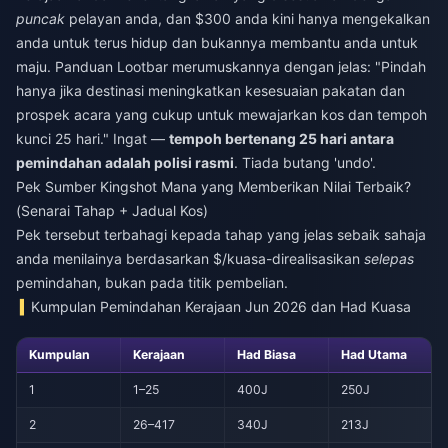
puncak
pelayan anda, dan $300 anda kini hanya mengekalkan
anda untuk terus hidup dan bukannya membantu anda untuk
maju. Panduan Lootbar merumuskannya dengan jelas: "Pindah
hanya jika destinasi meningkatkan kesesuaian pakatan dan
prospek acara yang cukup untuk mewajarkan kos dan tempoh
kunci 25 hari." Ingat —
tempoh bertenang 25 hari antara
pemindahan adalah polisi rasmi
. Tiada butang 'undo'.
Pek Sumber Kingshot Mana yang Memberikan Nilai Terbaik?
(Senarai Tahap + Jadual Kos)
Pek tersebut terbahagi kepada tahap yang jelas sebaik sahaja
anda menilainya berdasarkan $/kuasa-direalisasikan
selepas
pemindahan, bukan pada titik pembelian.
Kumpulan Pemindahan Kerajaan Jun 2026 dan Had Kuasa
Kumpulan
Kerajaan
Had Biasa
Had Utama
1
1–25
400J
250J
2
26–417
340J
213J