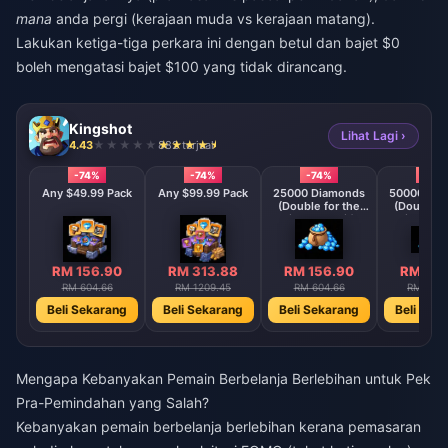
mana
anda pergi (kerajaan muda vs kerajaan matang).
Lakukan ketiga-tiga perkara ini dengan betul dan bajet $0
boleh mengatasi bajet $100 yang tidak dirancang.
Kingshot
Lihat Lagi ›
4.43
882 terjual
-74%
-74%
-74%
-74%
Any $49.99 Pack
Any $99.99 Pack
25000 Diamonds
50000 Di
(Double for the
(Double f
First Deposit)
First Dep
RM 156.90
RM 313.88
RM 156.90
RM 313
RM 604.66
RM 1209.45
RM 604.66
RM 1209
Beli Sekarang
Beli Sekarang
Beli Sekarang
Beli Sek
Mengapa Kebanyakan Pemain Berbelanja Berlebihan untuk Pek
Pra-Pemindahan yang Salah?
Kebanyakan pemain berbelanja berlebihan kerana pemasaran