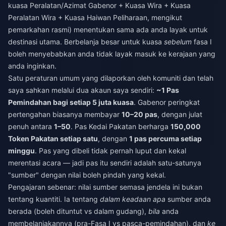
kuasa Peralatan/Azimat Gabenor + Kuasa Wira + Kuasa
Peralatan Wira + Kuasa Haiwan Peliharaan, mengikut
pemarkahan rasmi) menentukan sama ada anda layak untuk
destinasi utama. Berbelanja besar untuk kuasa
sebelum
fasa I
boleh menyebabkan anda tidak layak masuk ke kerajaan yang
anda inginkan.
Satu peraturan umum yang dilaporkan oleh komuniti dan telah
saya sahkan melalui dua akaun saya sendiri:
~1 Pas
Pemindahan bagi setiap 5 juta kuasa
. Gabenor peringkat
pertengahan biasanya membayar
10–20 pas
, dengan julat
penuh antara
1–50
. Pas Kedai Pakatan berharga
150,000
Token Pakatan setiap satu
, dengan
1 pas percuma setiap
minggu
. Pas yang dibeli tidak pernah luput dan kekal
merentasi acara — jadi pas itu sendiri adalah satu-satunya
"sumber" dengan nilai boleh pindah yang kekal.
Pengajaran sebenar: nilai sumber semasa jendela ini bukan
tentang kuantiti. Ia tentang
dalam keadaan apa
sumber anda
berada (boleh dituntut vs dalam gudang),
bila
anda
membelanjakannya (pra-Fasa I vs pasca-pemindahan), dan
ke