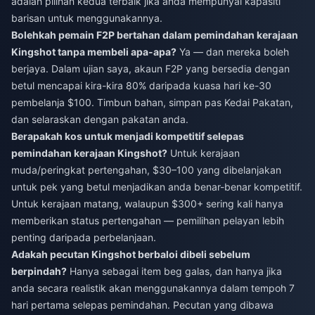
adalah pilihan kedua terbaik jika anda mempunyai kapasiti
barisan untuk menggunakannya.
Bolehkah pemain F2P bertahan dalam pemindahan kerajaan
Kingshot tanpa membeli apa-apa?
Ya — dan mereka boleh
berjaya. Dalam ujian saya, akaun F2P yang bersedia dengan
betul mencapai kira-kira 80% daripada kuasa hari ke-30
pembelanja $100. Timbun bahan, simpan pas Kedai Pakatan,
dan selaraskan dengan pakatan anda.
Berapakah kos untuk menjadi kompetitif selepas
pemindahan kerajaan Kingshot?
Untuk kerajaan
muda/peringkat pertengahan, $30–100 yang dibelanjakan
untuk pek yang betul menjadikan anda benar-benar kompetitif.
Untuk kerajaan matang, walaupun $300+ sering kali hanya
memberikan status pertengahan — pemilihan pelayan lebih
penting daripada perbelanjaan.
Adakah pecutan Kingshot berbaloi dibeli sebelum
berpindah?
Hanya sebagai item beg galas, dan hanya jika
anda secara realistik akan menggunakannya dalam tempoh 7
hari pertama selepas pemindahan. Pecutan yang dibawa