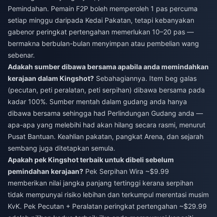
Pemindahan. Pemain F2P boleh memperoleh 1 pas percuma
setiap minggu daripada Kedai Pakatan, tetapi kebanyakan
gabenor peringkat pertengahan memerlukan 10–20 pas —
bermakna berbulan-bulan menyimpan atau pembelian wang
sebenar.
Adakah sumber dibawa bersama apabila anda memindahkan
kerajaan dalam Kingshot?
Sebahagiannya. Item beg galas
(pecutan, peti peralatan, peti serpihan) dibawa bersama pada
kadar 100%. Sumber mentah dalam gudang anda hanya
dibawa bersama sehingga had Perlindungan Gudang anda —
apa-apa yang melebihi had akan hilang secara rasmi, menurut
Pusat Bantuan. Keahlian pakatan, pangkat Arena, dan sejarah
sembang juga ditetapkan semula.
Apakah pek Kingshot terbaik untuk dibeli sebelum
pemindahan kerajaan?
Pek Serpihan Wira ~$9.99
memberikan nilai jangka panjang tertinggi kerana serpihan
tidak mempunyai risiko lebihan dan terkumpul merentasi musim
KvK. Pek Pecutan + Peralatan peringkat pertengahan ~$29.99