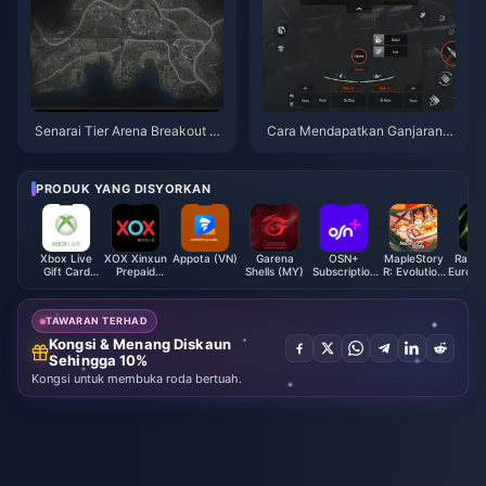
Senarai Tier Arena Breakout S
Cara Mendapatkan Ganjaran
12 Mei 2026: Senjata Terbaik
MAKSIMUM dalam Ulang Tahu
Disenaraikan
n Arena Breakout Infinite 2026
(Panduan Lengkap)
PRODUK YANG DISYORKAN
Xbox Live
XOX Xinxun
Appota (VN)
Garena
OSN+
MapleStory
Razer
Gift Card
Prepaid
Shells (MY)
Subscription
R: Evolution
Europe
(SG)
Reload (MY)
(KW)
Colored
Diamond
TAWARAN TERHAD
Kongsi & Menang Diskaun
Sehingga 10%
Kongsi untuk membuka roda bertuah.