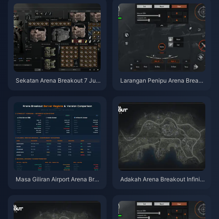
Sekatan Arena Breakout 7 Jula
Larangan Penipu Arena Breako
i: Pilihan Tambah Nilai Paling S
ut 26 Mei: Adakah Permainan I
elamat Anda pada 2026
ni Masih Selamat Untuk Dimai
nkan?
Masa Giliran Airport Arena Bre
Adakah Arena Breakout Infinite
akout Musim 5: Data Sebenar,
Masih Menyeronokkan pada T
Mengapa Ia Masih Lama & 7 P
ahun 2026 Selepas Musim 12?
enyelesaian yang Berkesan
Ulasan Jujur Saya Selepas 30
0+ Serbuan