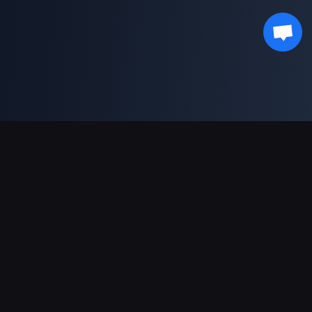
Sokongan Pembayaran
Rakan Kongsi
Genshin Impact Wiki
Honkai: Star Rail WIKI
Zenless Zone Zero WIKI