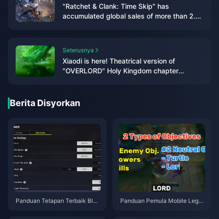
"Ratchet & Clank: Time Skip" has
accumulated global sales of more than 2.2
million, with a loss of US$8 million
Seterusnya
Xiaodi is here! Theatrical version of
"OVERLORD" Holy Kingdom chapter
announced, to be released in 2024
Berita Disyorkan
Panduan Tetapan Terbaik Bloo
Panduan Pemula Mobile Legen
d Strike | Julai 2026
ds | Julai 2026