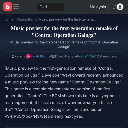
Cari
Malaysia
/
Laman Utama
/
Berita
/
Music preview for the first-generation remake of "Contra: Operation Galuga"
Music preview for the first-generation remake of
"Contra: Operation Galuga"
Music preview for the first-generation remake of "Contra: Operation
Galuga"
Penulis:
Sarah Mitchell
Diterbitkan pada:
2024/01/01
1 min baca
[Music preview for the first-generation remake of "Contra:
Operation Galuga"] Developer WayForward recently announced
a music preview for the new game "Contra: Operation Galuga".
This game is a completely remastered version of the first
generation "Contra". The BGM shown this time is a symphonic
rearrangement of classic music. I wonder what you think of
this? "Contra: Operation Galuga" will be launched on
PS4/PS5/Xbox/NS/Steam early next year.