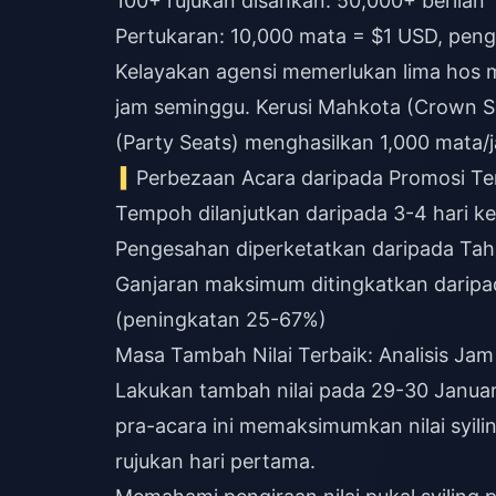
100+ rujukan disahkan: 50,000+ berlian
Pertukaran: 10,000 mata = $1 USD, pen
Kelayakan agensi memerlukan lima hos m
jam seminggu. Kerusi Mahkota (Crown Se
(Party Seats) menghasilkan 1,000 mata/
Perbezaan Acara daripada Promosi Te
Tempoh dilanjutkan daripada 3-4 hari k
Pengesahan diperketatkan daripada Ta
Ganjaran maksimum ditingkatkan daripa
(peningkatan 25-67%)
Masa Tambah Nilai Terbaik: Analisis Ja
Lakukan tambah nilai pada 29-30 Januar
pra-acara ini memaksimumkan nilai syili
rujukan hari pertama.