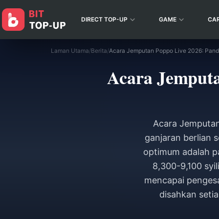
DIRECT TOP-UP
GAME
CA
Laman Utama
/
Berita
/
Acara Jemput
Acara Jemputan
ganjaran berlian 
optimum adalah pa
8,300-9,100 syi
mencapai pengesa
disahkan seti