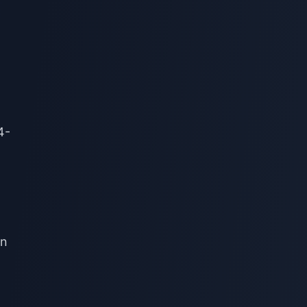
4-
an