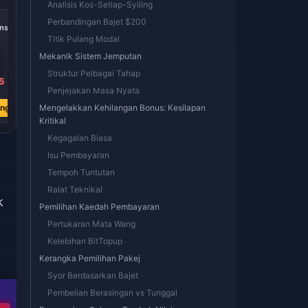
Analisis Kos-Setiap-Syiling
-50%
-50%
-50%
Perbandingan Bajet $200
ns
252000 Coins
430000 Coins
870000 Coins
Titik Pulang Modal
Mekanik Sistem Jemputan
Struktur Pelbagai Tahap
5
RM 95.93
RM 163.65
RM 331.13
Penjejakan Masa Nyata
RM 192.04
RM 327.68
RM 662.98
ang
Beli Sekarang
Mengelakkan Kehilangan Bonus: Kesilapan
Beli Sekarang
Beli Sekarang
Kritikal
Kegagalan Biasa
Isu Pembayaran
Tempoh Tuntutan
Ralat Teknikal
k
Pemilihan Kaedah Pembayaran
Pertukaran Mata Wang
Kelebihan BitTopup
Kerangka Pemilihan Pakej
Syor Berdasarkan Bajet
Pembelian Berasingan vs Tunggal