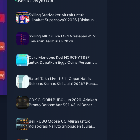
Berita Disyorkan
Syiling StarMaker Murah untuk
Ujibakat SupernovaX 2026 (Diskaun
12-23%)
Syiling MICO Live MENA Selepas v5.2:
Tawaran Termurah 2026
Cara Menebus Kod NCRCKYT8EF
untuk Dapatkan Eggy Coins Percuma
(Ogos 2026)
Bateri Taka Live 1.2.11 Cepat Habis
Selepas Kemas Kini Julai 2026? Punca
dan Cara Mengatasinya
CDK G-COIN PUBG Jun 2026: Adakah
Promo Berkembar $91.43 Ini Benar-
benar Berbaloi?
Beli PUBG Mobile UC Murah untuk
Kolaborasi Naruto Shippuden (Julai
2026): Kos, Pek Terbaik & Tambah
Nilai Selamat