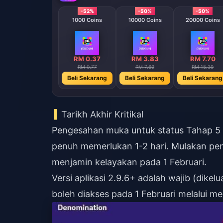
-52%
-50%
-50%
1000 Coins
10000 Coins
20000 Coins
RM 0.37
RM 3.83
RM 7.70
RM 0.77
RM 7.69
RM 15.39
Beli Sekarang
Beli Sekarang
Beli Sekarang
Tarikh Akhir Kritikal
Pengesahan muka untuk status Tahap 5 d
penuh memerlukan 1-2 hari. Mulakan pe
menjamin kelayakan pada 1 Februari.
Versi aplikasi 2.9.6+ adalah wajib (dik
boleh diakses pada 1 Februari melalui 