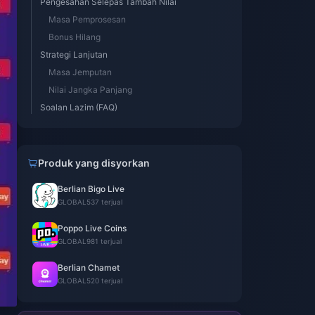
Pengesahan Selepas Tambah Nilai
Masa Pemprosesan
Bonus Hilang
Strategi Lanjutan
Masa Jemputan
Nilai Jangka Panjang
Soalan Lazim (FAQ)
Produk yang disyorkan
Berlian Bigo Live
GLOBAL
537 terjual
Poppo Live Coins
GLOBAL
981 terjual
Berlian Chamet
GLOBAL
520 terjual