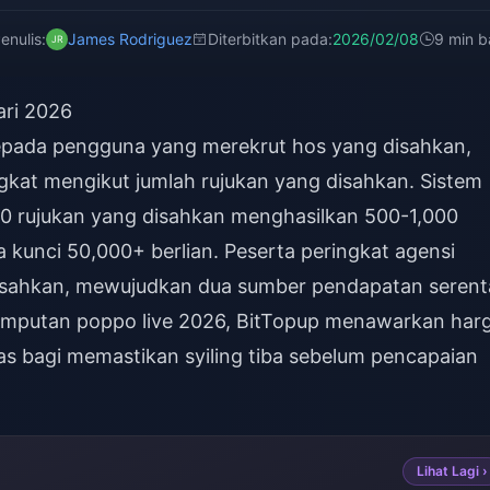
enulis:
James Rodriguez
Diterbitkan pada:
2026/02/08
9 min 
ari 2026
kepada pengguna yang merekrut hos yang disahkan,
kat mengikut jumlah rujukan yang disahkan. Sistem
10 rujukan yang disahkan menghasilkan 500-1,000
 kunci 50,000+ berlian. Peserta peringkat agensi
isahkan, mewujudkan dua sumber pendapatan serent
jemputan poppo live 2026
, BitTopup menawarkan har
s bagi memastikan syiling tiba sebelum pencapaian
Lihat Lagi ›