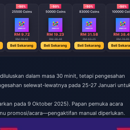
-50%
-50%
-50%
-50%
25500 Coins
50000 Coins
83000 Coins
100000 Coi
RM 9.72
RM 19.23
RM 31.58
RM 38.4
RM 19.43
RM 38.48
RM 63.25
RM 76.95
Beli Sekarang
Beli Sekarang
Beli Sekarang
Beli Sekar
iluluskan dalam masa 30 minit, tetapi pengesahan
ngesahan selewat-lewatnya pada 25-27 Januari untu
eluarkan pada 9 Oktober 2025). Papan pemuka acara
menu promosi/acara—pengaktifan manual diperlukan.