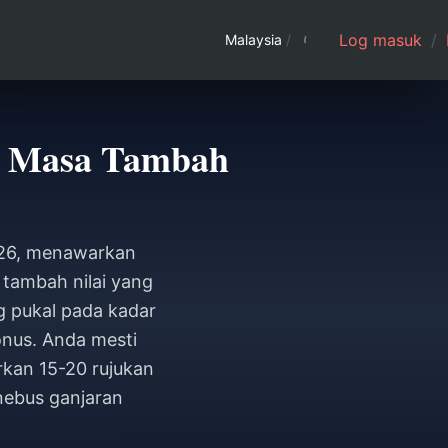
Log masuk
/
Malaysia
/
n Masa Tambah
026, menawarkan
 tambah nilai yang
g pukal pada kadar
onus. Anda mesti
kan 15-20 rujukan
nebus ganjaran