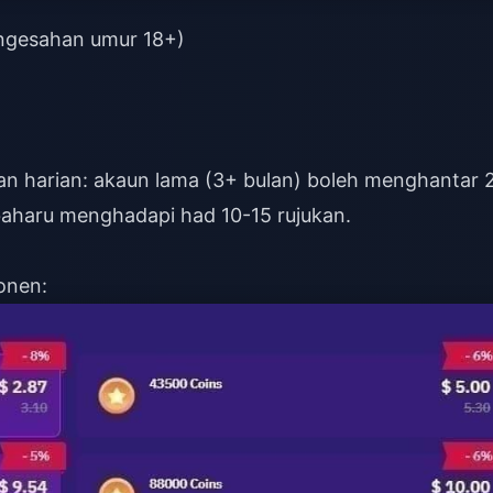
ngesahan umur 18+)
an harian: akaun lama (3+ bulan) boleh menghantar 
 baharu menghadapi had 10-15 rujukan.
onen: