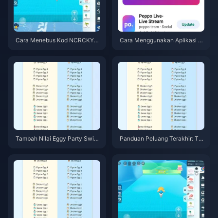
Cara Menebus Kod NCRCKYT
Cara Menggunakan Aplikasi P
8EF untuk Dapatkan Eggy Coin
oppo Live: Panduan Lengkap P
s Percuma (Ogos 2026)
emula | Julai 2026
Tambah Nilai Eggy Party Switc
Panduan Peluang Terakhir: Ta
h Ditutup Jun 2026: Pilihan Mu
mbah Nilai Syiling Eggy dalam
dah Alih yang Benar-benar Ber
Eggy Party untuk Switch Sebel
fungsi
um Penutupan 11 Jun