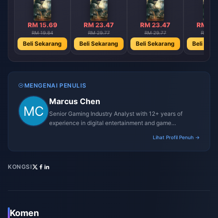
RM 15.69
RM 23.47
RM 23.47
RM 23
RM 19.84
RM 29.77
RM 29.77
RM 29.
Beli Sekarang
Beli Sekarang
Beli Sekarang
Beli Sek
MENGENAI PENULIS
Marcus Chen
Senior Gaming Industry Analyst with 12+ years of
experience in digital entertainment and game
monetization strategies.
Lihat Profil Penuh →
KONGSI
Komen