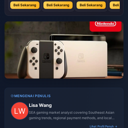
Beli Sekarang
Beli Sekarang
Beli Sekarang
Beli Sek
MENGENAI PENULIS
Lisa Wang
SEA gaming market analyst covering Southeast Asian
gaming trends, regional payment methods, and local
gaming culture.
Lihat Profil Penuh →