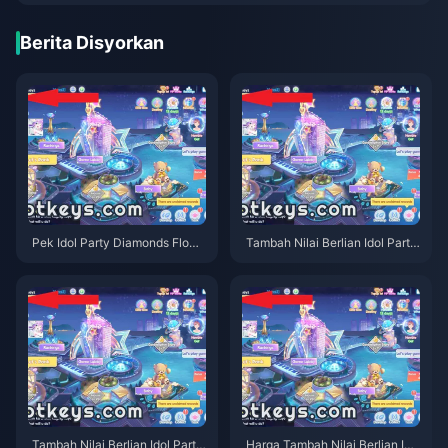
Berita Disyorkan
Pek Idol Party Diamonds Flowe
Tambah Nilai Berlian Idol Party
r Fest 2026 yang Perlu Dielakk
Malaysia RM4.11 lwn Rasmi: K
an
eputusan Mei 2026
Tambah Nilai Berlian Idol Party
Harga Tambah Nilai Berlian Ido