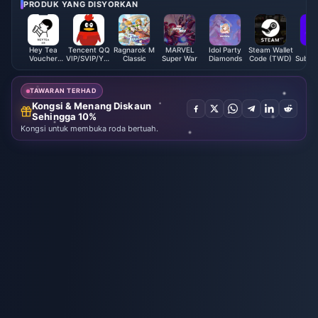
ini Baharu
ga 1400 Kesemuanya
PRODUK YANG DISYORKAN
Hey Tea
Tencent QQ
Ragnarok M
MARVEL
Idol Party
Steam Wallet
OS
Voucher
VIP/SVIP/Yellow
Classic
Super War
Diamonds
Code (TWD)
Subscr
(CN)
Diamond
(K
Membership
Direct Top
TAWARAN TERHAD
Up
Kongsi & Menang Diskaun
Sehingga 10%
Kongsi untuk membuka roda bertuah.