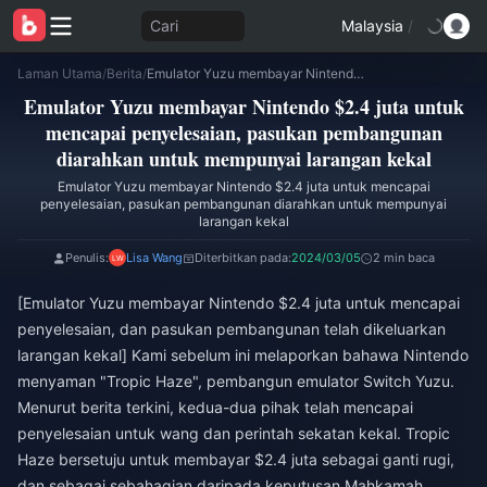
Cari
Malaysia
/
Laman Utama
/
Berita
/
Emulator Yuzu membayar Nintendo $2.4 juta untuk mencapai penyelesaian, pasukan pembangunan diarahkan untuk mempunyai larangan kekal
Emulator Yuzu membayar Nintendo $2.4 juta untuk
mencapai penyelesaian, pasukan pembangunan
diarahkan untuk mempunyai larangan kekal
Emulator Yuzu membayar Nintendo $2.4 juta untuk mencapai
penyelesaian, pasukan pembangunan diarahkan untuk mempunyai
larangan kekal
Penulis:
Lisa Wang
Diterbitkan pada:
2024/03/05
2 min baca
[Emulator Yuzu membayar Nintendo $2.4 juta untuk mencapai
penyelesaian, dan pasukan pembangunan telah dikeluarkan
larangan kekal] Kami sebelum ini melaporkan bahawa Nintendo
menyaman "Tropic Haze", pembangun emulator Switch Yuzu.
Menurut berita terkini, kedua-dua pihak telah mencapai
penyelesaian untuk wang dan perintah sekatan kekal. Tropic
Haze bersetuju untuk membayar $2.4 juta sebagai ganti rugi,
dan sebagai sebahagian daripada keputusan Mahkamah