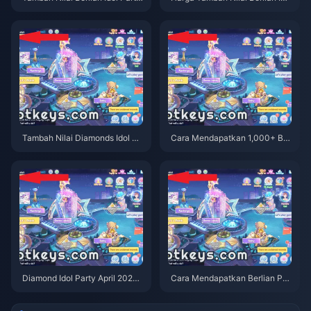
Malaysia Mei 2026: RM4.11 un
l Party Malaysia Mei 2026 (R
tuk Pek 60+6 Didedahkan
M): Analisis Penuh Editor
Tambah Nilai Diamonds Idol Pa
Cara Mendapatkan 1,000+ Ber
rty: Laman & Tawaran Terbaik
lian Percuma dalam Acara Ula
Mei 2026
ng Tahun ke-4 Idol Party Diam
onds 2026
Diamond Idol Party April 2026:
Cara Mendapatkan Berlian Per
Cara Mendapatkan 1000+ Dia
cuma dalam Idol Party Diamon
mond Percuma dalam Kemas K
ds Flower Fest 2026 — Sehing