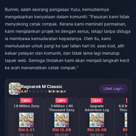
Bunnei, salah seorang pengasas Yuzu, kemudiannya
mengeluarkan kenyataan dalam komuniti: "Pasukan kami tidak
menyokong cetak rompak. Kerana kami meminati permainan,
kami menjalankan projek ini dengan serius, tetapi tanpa diduga
ia membawa kemudaratan kepadanya. Oleh itu, kami
memutuskan untuk pergi ke luar talian hari ini. asas kod, alih
keluar pelayan dan komuniti, dan tidak lama lagi menutup
tapak web. Semoga tindakan kami akan menjadi langkah kecil
ke arah menamatkan cetak rompak."
Ragnarok M Classic
Lihat Lagi ›
4.47
989 terjual
-43%
-43%
-33%
-42
1.8 Million Zeny
3 Million + 60
Upgrade
6.8 Millio
Thousand Zeny
Adventure Log
Thousand
RM 9.51
RM 15.89
RM 26.06
RM 31
RM 16.73
RM 27.87
RM 38.82
RM 55.