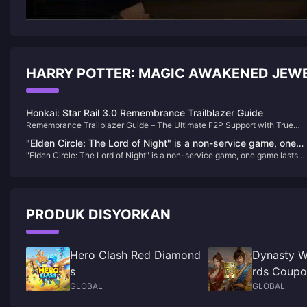
HARRY POTTER: MAGIC AWAKENED JEWE
Honkai: Star Rail 3.0 Remembrance Trailblazer Guide
Remembrance Trailblazer Guide – The Ultimate F2P Support with True
Damage Mechanics!
"Elden Circle: The Lord of Night" is a non-service game, one
"Elden Circle: The Lord of Night" is a non-service game, one game lasts
game lasts about 40 minutes
about 40 minutes
PRODUK DISYORKAN
Hero Clash Red Diamond
Dynasty Wa
s
rds Coupo
GLOBAL
GLOBAL