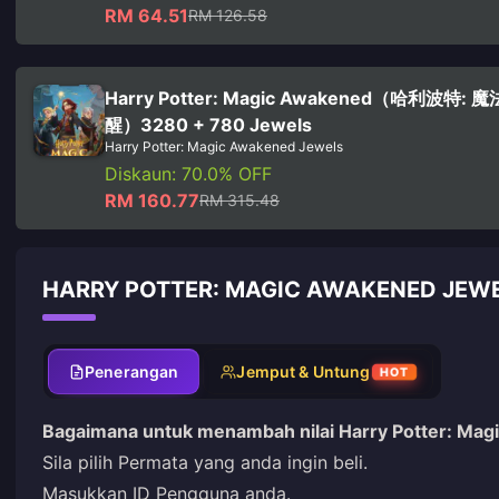
RM 64.51
RM 126.58
Harry Potter: Magic Awakened（哈利波特: 
醒）3280 + 780 Jewels
Harry Potter: Magic Awakened Jewels
Diskaun: 70.0% OFF
RM 160.77
RM 315.48
HARRY POTTER: MAGIC AWAKENED JEWE
Penerangan
Jemput & Untung
HOT
Bagaimana untuk menambah nilai Harry Potter: Ma
Sila pilih Permata yang anda ingin beli.
Masukkan ID Pengguna anda.