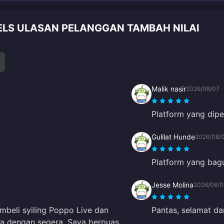
ELS ULASAN PELANGGAN TAMBAH NILAI
Malik nasir
2026/08/07
Platform yang dipe
Gulilat Hunde
2026/08/
Platform yang bag
Jesse Molina
2026/08/0
beli syiling Poppo Live dan
Pantas, selamat da
a dengan segera. Saya berpuas