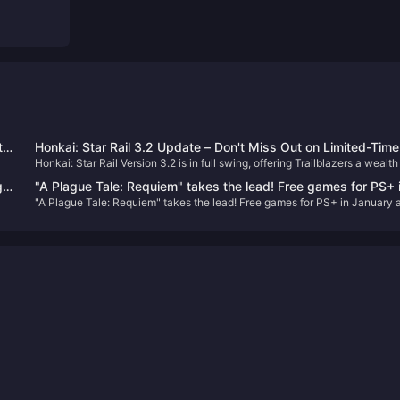
to
Honkai: Star Rail 3.2 Update – Don't Miss Out on Limited-Time
Honkai: Star Rail Version 3.2 is in full swing, offering Trailblazers a wealth
Stellar Jades and New Events!
k
events and rewards. Don't miss out on these opportunities to enhance yo
i
"A Plague Tale: Requiem" takes the lead! Free games for PS+ 
roster and experience the latest content!
"A Plague Tale: Requiem" takes the lead! Free games for PS+ in January 
January are now available
now available
ka
a