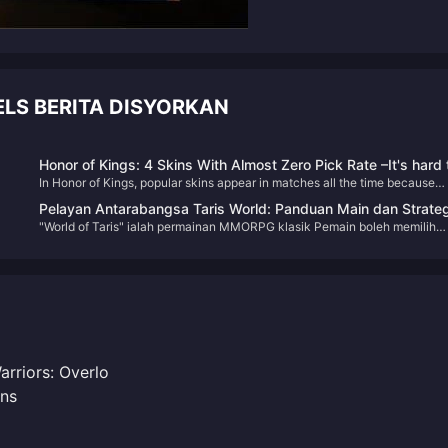
LS BERITA DISYORKAN
Honor of Kings: 4 Skins With Almost Zero Pick Rate –It's hard 
In Honor of Kings, popular skins appear in matches all the time because
see again.
everyone loves using them. But when it comes to unpopular skins, the pic
Pelayan Antarabangsa Taris World: Panduan Main dan Strateg
rate is almost zero. Today, let’s take a look at four skins that are so rarely
"World of Taris" ialah permainan MMORPG klasik Pemain boleh memilih
Recharge
seen.
profesion yang berbeza, seperti pahlawan, ahli sihir, imam, dll. Setiap
profesion mempunyai kemahiran dan sifat yang unik. Di benua Taris ini,
yang penuh dengan keajaiban dan pengembaraan, pemain boleh menero
dunia yang luas, dari hutan ke padang pasir, dari bandar ke gunung, dan
mengalami pelbagai pengembaraan dan pertempuran Beta terakhir "Duni
Taris" adalah pada malam.
rriors: Overlo
ns