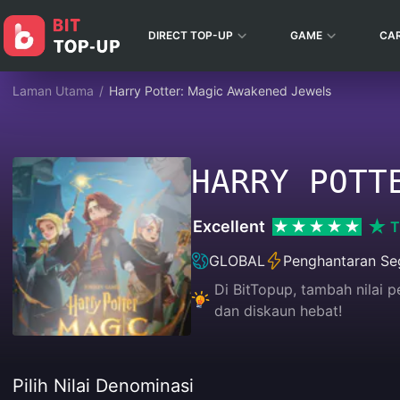
DIRECT TOP-UP
GAME
CA
Laman Utama
/
Harry Potter: Magic Awakened Jewels
HARRY POTT
Excellent
T
GLOBAL
Penghantaran Se
Di BitTopup, tambah nilai
dan diskaun hebat!
Pilih Nilai Denominasi