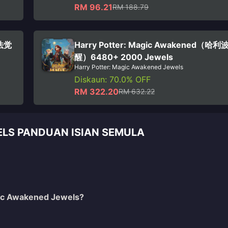
RM 96.21
RM 188.79
魔法觉
Harry Potter: Magic Awakened（哈
醒）6480+ 2000 Jewels
Harry Potter: Magic Awakened Jewels
Diskaun: 70.0% OFF
RM 322.20
RM 632.22
LS PANDUAN ISIAN SEMULA
gic Awakened Jewels?