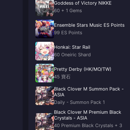
Goddess of Victory NIKKE
60 + 1 Gems
Ensemble Stars Music ES Points
99 ES Points
Honkai: Star Rail
60 Oneiric Shard
Pretty Derby (HK/MO/TW)
45 寶石
Black Clover M Summon Pack -
ASIA
Daily - Summon Pack 1
Black Clover M Premium Black
Crystals - ASIA
40 Premium Black Crystals + 3