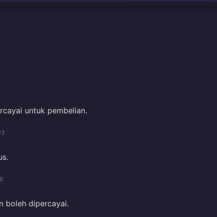
rcayai untuk pembelian.
03
us.
6
n boleh dipercayai.