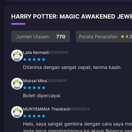
HARRY POTTER: MAGIC AWAKENED JEW
Jumlah Ulasan:
770
Purata Penarafan
4.3
Laila Kermadi
2026/08/05
Diterima dengan sangat cepat, terima kasih.
Muksal Mina
2026/08/05
Boleh dipercayai.
MUNYEMANA Theobard
2026/08/03
Helo, saya sangat gembira dengan cara saya mem
anda terus menghantarnya ke akaun Binance say