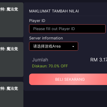
利波特: 魔法觉
MAKLUMAT TAMBAH NILAI
Player ID
Server information
利波特: 魔法觉
Jumlah
RM 3.1
Diskaun: 70.0% OFF
BELI SEKARANG
利波特: 魔法觉