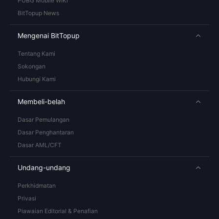
PUBG Mobile WIKI
BitTopup News
Mengenai BitTopup
Tentang Kami
Sokongan
Hubungi Kami
Membeli-belah
Dasar Pemulangan
Dasar Penghantaran
Dasar AML/CFT
Undang-undang
Perkhidmatan
Privasi
Piawaian Editorial & Penafian