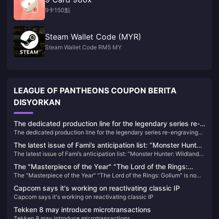
9卡150點
Steam Wallet Code (MYR)
Steam Wallet Code RM5 MY
LEAGUE OF PANTHEONS COUPON BERITA
DISYORKAN
The dedicated production line for the legendary series re-
The dedicated production line for the legendary series re-engraving
engraving project has been completed
project has been completed
The latest issue of Fami’s anticipation list: “Monster Hunter:
The latest issue of Fami’s anticipation list: “Monster Hunter: Wildlands”
Wildlands” returns to the top of the list
returns to the top of the list
The "Masterpiece of the Year" "The Lord of the Rings:
The "Masterpiece of the Year" "The Lord of the Rings: Gollum" is now
Gollum" is now available at a discount on "Bone" on Steam
available at a discount on "Bone" on Steam
Capcom says it's working on reactivating classic IP
Capcom says it's working on reactivating classic IP
Tekken 8 may introduce microtransactions
Tekken 8 may introduce microtransactions