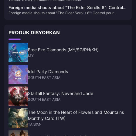
Foreign media shouts about "The Elder Scrolls 6": Control
Foreign media shouts about "The Elder Scrolls 6": Control your
your ambitions, don't be like "Starry Sky" with "high eyes
ambitions, don't be like "Starry Sky" with "high eyes and low hands"
and low hands"
PRODUK DISYORKAN
Free Fire Diamonds (MY/SG/PH/KH)
MY
Idol Party Diamonds
SOUTH EAST ASIA
Starfall Fantasy: Neverland Jade
SOUTH EAST ASIA
The Moon in the Heart of Flowers and Mountains
Monthly Card (TW)
TAIWAN