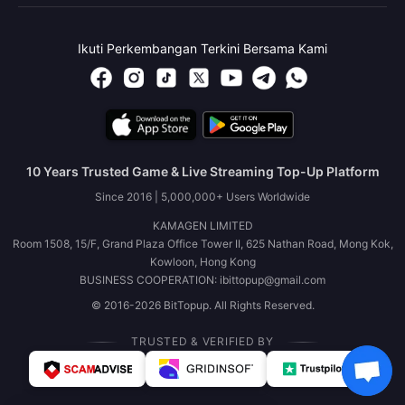
Ikuti Perkembangan Terkini Bersama Kami
10 Years Trusted Game & Live Streaming Top-Up Platform
Since 2016 | 5,000,000+ Users Worldwide
KAMAGEN LIMITED
Room 1508, 15/F, Grand Plaza Office Tower II, 625 Nathan Road, Mong Kok,
Kowloon, Hong Kong
BUSINESS COOPERATION: ibittopup@gmail.com
© 2016-2026 BitTopup. All Rights Reserved.
TRUSTED & VERIFIED BY