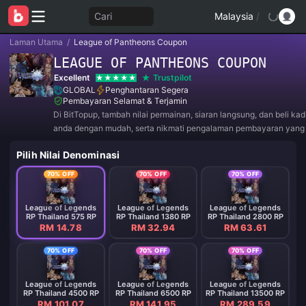
Cari
Malaysia
/
Laman Utama
/
League of Pantheons Coupon
LEAGUE OF PANTHEONS COUPON
Excellent
Trustpilot
GLOBAL
Penghantaran Segera
Pembayaran Selamat & Terjamin
Di BitTopup, tambah nilai permainan, siaran langsung, dan beli ka
anda dengan mudah, serta nikmati pengalaman pembayaran yan
diskaun hebat!
Pilih Nilai Denominasi
70% OFF
70% OFF
70% OFF
League of Legends
League of Legends
League of Legends
RP Thailand 575 RP
RP Thailand 1380 RP
RP Thailand 2800 RP
RM 14.78
RM 32.94
RM 63.61
70% OFF
70% OFF
70% OFF
League of Legends
League of Legends
League of Legends
RP Thailand 4500 RP
RP Thailand 6500 RP
RP Thailand 13500 RP
RM 101.07
RM 141.95
RM 289.59