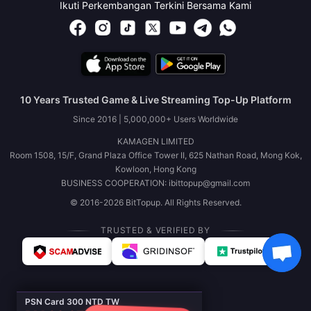
Ikuti Perkembangan Terkini Bersama Kami
10 Years Trusted Game & Live Streaming Top-Up Platform
Since 2016 | 5,000,000+ Users Worldwide
KAMAGEN LIMITED
Room 1508, 15/F, Grand Plaza Office Tower II, 625 Nathan Road, Mong Kok,
Kowloon, Hong Kong
BUSINESS COOPERATION: ibittopup@gmail.com
© 2016-2026 BitTopup. All Rights Reserved.
TRUSTED & VERIFIED BY
PSN Card 300 NTD TW