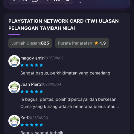
PLAYSTATION NETWORK CARD (TW) ULASAN
PELANGGAN TAMBAH NILAI
Jumlah Ulasan:
825
Purata Penarafan
4.9
magdy amir
2026/08/07
Sangat bagus, perkhidmatan yang cemerlang.
Jean Piero
2026/08/04
Ia bagus, pantas, boleh dipercayai dan berkesan.
Cuma yang kurang adalah beberapa bonus atau
hadiah untuk tambah nilai yang kerap.
Kati
2026/08/03
Bagus, sangat terbaik.