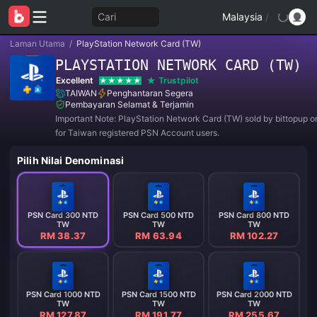
Cari
Malaysia
/
Laman Utama
/
PlayStation Network Card (TW)
PLAYSTATION NETWORK CARD (TW)
Excellent
Trustpilot
TAIWAN
Penghantaran Segera
Pembayaran Selamat & Terjamin
Important Note: PlayStation Network Card (TW) sold by bittopup o
for Taiwan registered PSN Account users.
Pilih Nilai Denominasi
PSN Card 300 NTD
PSN Card 500 NTD
PSN Card 800 NTD
TW
TW
TW
RM 38.37
RM 63.94
RM 102.27
PSN Card 1000 NTD
PSN Card 1500 NTD
PSN Card 2000 NTD
TW
TW
TW
RM 127.87
RM 191.77
RM 255.67