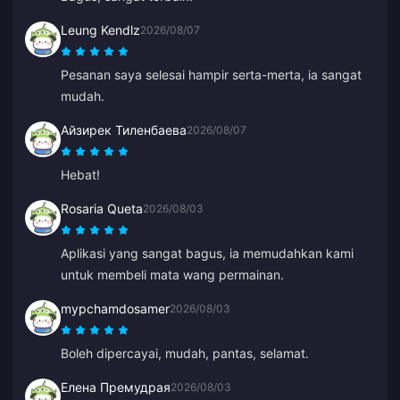
Leung Kendlz
2026/08/07
Pesanan saya selesai hampir serta-merta, ia sangat
mudah.
Айзирек Тиленбаева
2026/08/07
Hebat!
Rosaria Queta
2026/08/03
Aplikasi yang sangat bagus, ia memudahkan kami
untuk membeli mata wang permainan.
mypchamdosamer
2026/08/03
Boleh dipercayai, mudah, pantas, selamat.
Елена Премудрая
2026/08/03