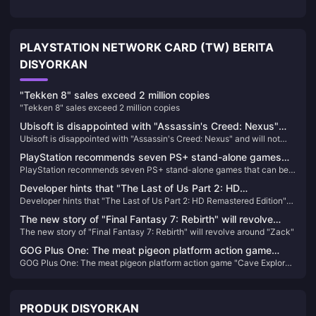
PLAYSTATION NETWORK CARD (TW) BERITA
DISYORKAN
"Tekken 8" sales exceed 2 million copies
"Tekken 8" sales exceed 2 million copies
Ubisoft is disappointed with "Assassin's Creed: Nexus"
Ubisoft is disappointed with "Assassin's Creed: Nexus" and will not
and will not increase VR investment for the time being
increase VR investment for the time being
PlayStation recommends seven PS+ stand-alone games
PlayStation recommends seven PS+ stand-alone games that can be
that can be enjoyed by multiple people
enjoyed by multiple people
Developer hints that "The Last of Us Part 2: HD
Developer hints that "The Last of Us Part 2: HD Remastered Edition"
Remastered Edition" will be "bloody and bloody" is quite
will be "bloody and bloody" is quite difficult
difficult
The new story of "Final Fantasy 7: Rebirth" will revolve
The new story of "Final Fantasy 7: Rebirth" will revolve around "Zack"
around "Zack"
GOG Plus One: The meat pigeon platform action game
GOG Plus One: The meat pigeon platform action game "Cave Explorer"
"Cave Explorer" is now available for free
is now available for free
PRODUK DISYORKAN