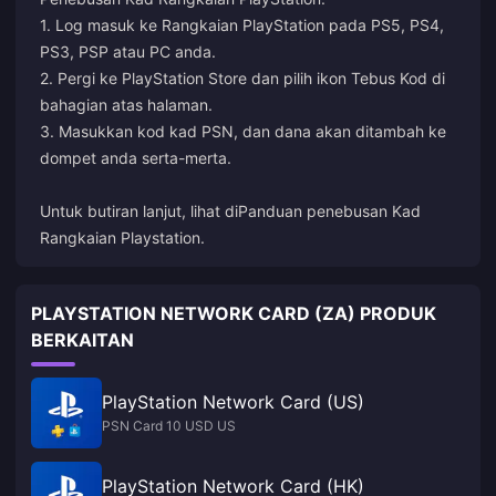
1. Log masuk ke Rangkaian PlayStation pada PS5, PS4,
PS3, PSP atau PC anda.
2. Pergi ke PlayStation Store dan pilih ikon Tebus Kod di
bahagian atas halaman.
3. Masukkan kod kad PSN, dan dana akan ditambah ke
dompet anda serta-merta.
Untuk butiran lanjut, lihat di
Panduan penebusan Kad
Rangkaian Playstation
.
PLAYSTATION NETWORK CARD (ZA) PRODUK
BERKAITAN
PlayStation Network Card (US)
PSN Card 10 USD US
PlayStation Network Card (HK)