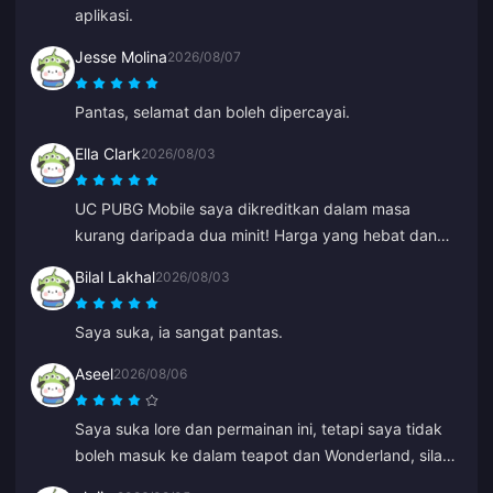
aplikasi.
Jesse Molina
2026/08/07
Pantas, selamat dan boleh dipercayai.
Ella Clark
2026/08/03
UC PUBG Mobile saya dikreditkan dalam masa
kurang daripada dua minit! Harga yang hebat dan
pembayaran yang selamat. Saya telah
Bilal Lakhal
2026/08/03
menggunakannya selama berbulan-bulan tanpa
sebarang masalah. Sangat disyorkan.
Saya suka, ia sangat pantas.
Aseel
2026/08/06
Saya suka lore dan permainan ini, tetapi saya tidak
boleh masuk ke dalam teapot dan Wonderland, sila
bantu saya. Yang lain semuanya hebat.