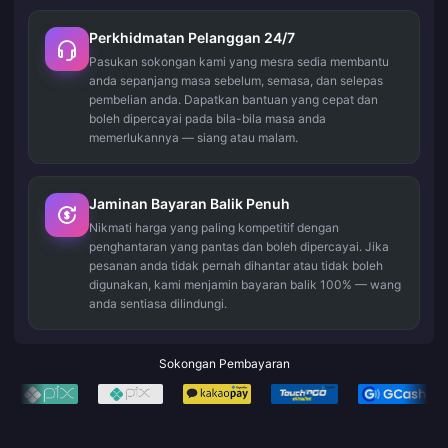
Perkhidmatan Pelanggan 24/7
Pasukan sokongan kami yang mesra sedia membantu
anda sepanjang masa sebelum, semasa, dan selepas
pembelian anda. Dapatkan bantuan yang cepat dan
boleh dipercayai pada bila-bila masa anda
memerlukannya — siang atau malam.
Jaminan Bayaran Balik Penuh
Nikmati harga yang paling kompetitif dengan
penghantaran yang pantas dan boleh dipercayai. Jika
pesanan anda tidak pernah dihantar atau tidak boleh
digunakan, kami menjamin bayaran balik 100% — wang
anda sentiasa dilindungi.
Sokongan Pembayaran