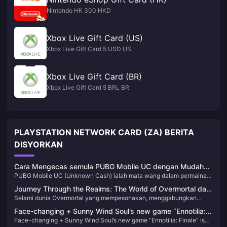
Nintendo HK 300 HKD
Xbox Live Gift Card (US)
Xbox Live Gift Card 5 USD US
Xbox Live Gift Card (BR)
Xbox Live Gift Card 5 BRL BR
PLAYSTATION NETWORK CARD (ZA) BERITA
DISYORKAN
Cara Mengecas semula PUBG Mobile UC dengan Mudah
PUBG Mobile UC (Unknown Cash) ialah mata wang dalam permainan
dengan BitTopup
yang digunakan dalam PUBG Mobile, salah satu permainan battle
Journey Through the Realms: The World of Overmortal dan
royale yang paling popular di seluruh dunia. Pemain menggunakan UC
Selami dunia Overmortal yang mempesonakan, menggabungkan
Cara Meningkatkan Pengembaraan Anda 🌌✨
untuk membeli pelbagai item dalam permainan, termasuk kulit,
sejarah yang kaya dengan permainan yang menawan. Temui cara
pakaian, kulit senjata dan Royal Pass yang diidamkan, yang
Face-changing + Sunny Wind Soul’s new game “Ennotilia:
untuk meningkatkan pengalaman permainan anda dengan mengecas
menyediakan akses kepada ganjaran dan misi eksklusif. Dengan UC,
Face-changing + Sunny Wind Soul’s new game “Ennotilia: Finale” is
Finale” is scheduled to be released on June 21
semula Baucar Overmortal dengan mudah.
anda boleh meningkatkan pengalaman permainan anda dengan