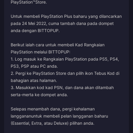
PlayStation™Store.
Untuk membeli PlayStation Plus baharu yang dilancarkan
pada 24 Mei 2022, cuma tambah dana pada dompet
anda dengan BITTOPUP.
Berikut ialah cara untuk membeli Kad Rangkaian
PlayStation melalui BITTOPUP:
1. Log masuk ke Rangkaian PlayStation pada PS5, PS4,
PS3, PSP atau PC anda.
2. Pergi ke PlayStation Store dan pilih ikon Tebus Kod di
bahagian atas halaman.
3. Masukkan kod kad PSN, dan dana akan ditambah
serta-merta ke dompet anda.
Selepas menambah dana, pergi ke
halaman
langganan
untuk membeli pelan langganan baharu
(Essential, Extra, atau Deluxe) pilihan anda.