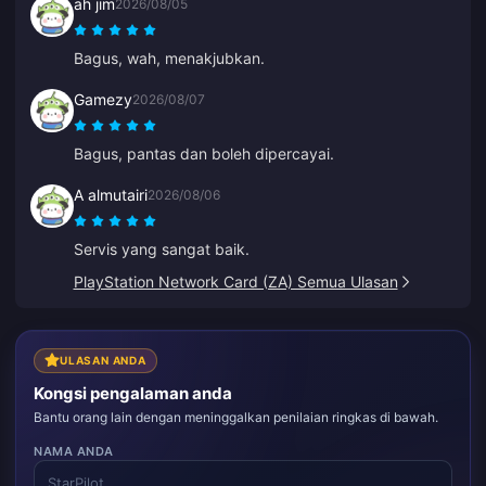
ah jim
2026/08/05
Bagus, wah, menakjubkan.
Gamezy
2026/08/07
Bagus, pantas dan boleh dipercayai.
A almutairi
2026/08/06
Servis yang sangat baik.
PlayStation Network Card (ZA) Semua Ulasan
ULASAN ANDA
Kongsi pengalaman anda
Bantu orang lain dengan meninggalkan penilaian ringkas di bawah.
NAMA ANDA