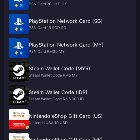
PSN Card 20 HKD HK
PlayStation Network Card (SG)
PSN Card 15 SGD SG
PlayStation Network Card (MY)
PSN Card RM30 MY
Steam Wallet Code (MYR)
Steam Wallet Code RM5 MY
Steam Wallet Code (IDR)
Steam Wallet Code Rp 6,000 ID
Nintendo eShop Gift Card (US)
Nintendo USA 10 USD
Nintendo eShop Gift Card (HK)