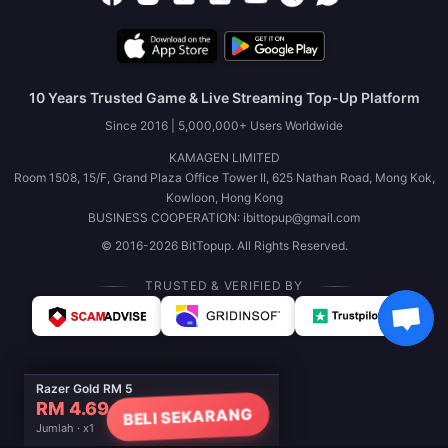
10 Years Trusted Game & Live Streaming Top-Up Platform
Since 2016 | 5,000,000+ Users Worldwide
KAMAGEN LIMITED
Room 1508, 15/F, Grand Plaza Office Tower II, 625 Nathan Road, Mong Kok,
Kowloon, Hong Kong
BUSINESS COOPERATION: ibittopup@gmail.com
© 2016-2026 BitTopup. All Rights Reserved.
TRUSTED & VERIFIED BY
Razer Gold RM 5
RM 4.69
BELI SEKARANG
Jumlah · x1