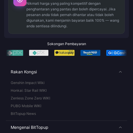
Nikmati harga yang paling kompetitif dengan
penghantaran yang pantas dan boleh dipercayai. Jika
pesanan anda tidak pernah dihantar atau tidak boleh
digunakan, kami menjamin bayaran balik 100% — wang
anda sentiasa dilindungi.
Sokongan Pembayaran
Rakan Kongsi
Genshin Impact Wiki
Honkai: Star Rail WIKI
Zenless Zone Zero WIKI
PUBG Mobile WIKI
BitTopup News
Mengenai BitTopup