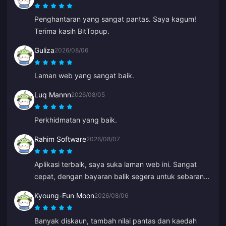
Penghantaran yang sangat pantas. Saya kagum!
Terima kasih BitTopup.
Guliza
2026/08/06
Laman web yang sangat baik.
Luq Mannn
2026/08/05
Perkhidmatan yang baik.
Rahim Software
2026/08/07
Aplikasi terbaik, saya suka laman web ini. Sangat
cepat, dengan bayaran balik segera untuk sebarang
masalah.
Kyoung-Eun Moon
2026/08/06
Banyak diskaun, tambah nilai pantas dan kaedah