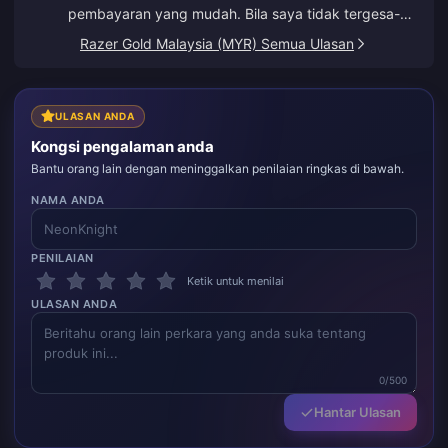
pembayaran yang mudah. Bila saya tidak tergesa-
gesa, saya terus top-up sikit demi sikit macam
Razer Gold Malaysia (MYR) Semua Ulasan
menabung. Sangat bagus untuk tambah nilai berlian,
saya dah beritahu beberapa orang kawan
tentangnya.
ULASAN ANDA
Kongsi pengalaman anda
Bantu orang lain dengan meninggalkan penilaian ringkas di bawah.
NAMA ANDA
PENILAIAN
Ketik untuk menilai
ULASAN ANDA
0/500
Hantar Ulasan