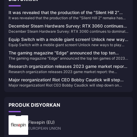
It was revealed that the production of the "Silent Hill 2"
It was revealed that the production of the "Silent Hill 2" remake has
remake has been completed, and Bloober Team's focus
been completed, and Bloober Team's focus has shifted to new
has shifted to new projects
December Steam Hardware Survey: RTX 3060 continues
projects
December Steam Hardware Survey: RTX 3060 continues to dominate
to dominate the list
the list
Equip Switch with a mobile giant screen! Unlock new ways
Equip Switch with a mobile giant screen! Unlock new ways to play
to play with handheld devices, in-depth experience with
with handheld devices, in-depth experience with Thunderbird Air 2
Thunderbird Air 2 smart AR glasses
The gaming magazine "Edge" announced the top ten
smart AR glasses
The gaming magazine "Edge" announced the top ten games of 2023,
games of 2023, and "Tears of the King" won the best
and "Tears of the King" won the best game of the year again.
game of the year again.
Research organization releases 2023 game market report:
Research organization releases 2023 game market report: the
the highest-grossing game in the UK and the United States
highest-grossing game in the UK and the United States is "NBA 2K24"
is "NBA 2K24"
Major reorganization! Riot CEO Bobby Caudick will step
Major reorganization! Riot CEO Bobby Caudick will step down on
down on December 29
December 29
PRODUK DISYORKAN
Flexepin (EU)
EUROPEAN UNION