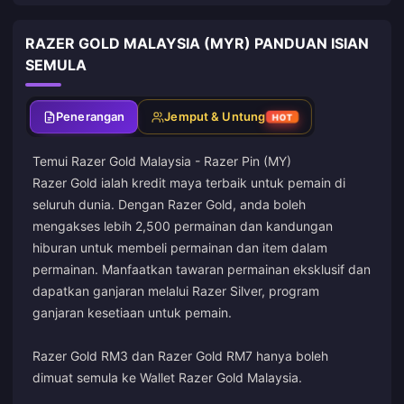
RAZER GOLD MALAYSIA (MYR) PANDUAN ISIAN
SEMULA
Penerangan
Jemput & Untung
HOT
Temui Razer Gold Malaysia - Razer Pin (MY)
Razer Gold ialah kredit maya terbaik untuk pemain di
seluruh dunia. Dengan Razer Gold, anda boleh
mengakses lebih 2,500 permainan dan kandungan
hiburan untuk membeli permainan dan item dalam
permainan. Manfaatkan tawaran permainan eksklusif dan
dapatkan ganjaran melalui Razer Silver, program
ganjaran kesetiaan untuk pemain.
Razer Gold RM3 dan Razer Gold RM7 hanya boleh
dimuat semula ke Wallet Razer Gold Malaysia.