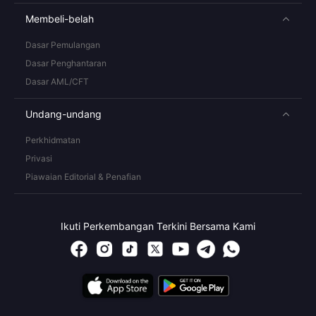
Membeli-belah
Dasar Pemulangan
Dasar Penghantaran
Dasar AML/CFT
Undang-undang
Perkhidmatan
Privasi
Piawaian Editorial & Penafian
Ikuti Perkembangan Terkini Bersama Kami