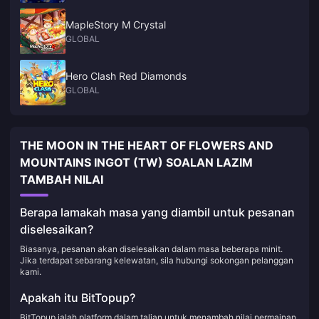
MapleStory M Crystal
GLOBAL
Hero Clash Red Diamonds
GLOBAL
THE MOON IN THE HEART OF FLOWERS AND
MOUNTAINS INGOT (TW) SOALAN LAZIM
TAMBAH NILAI
Berapa lamakah masa yang diambil untuk pesanan
diselesaikan?
Biasanya, pesanan akan diselesaikan dalam masa beberapa minit.
Jika terdapat sebarang kelewatan, sila hubungi sokongan pelanggan
kami.
Apakah itu BitTopup?
BitTopup ialah platform dalam talian untuk menambah nilai permainan