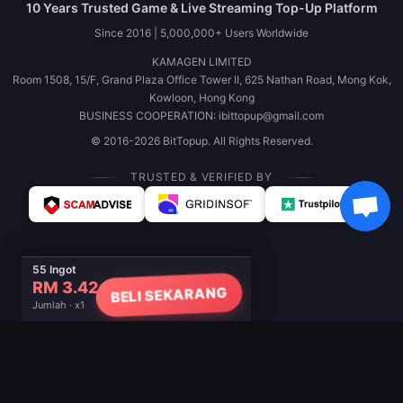
10 Years Trusted Game & Live Streaming Top-Up Platform
Since 2016 | 5,000,000+ Users Worldwide
KAMAGEN LIMITED
Room 1508, 15/F, Grand Plaza Office Tower II, 625 Nathan Road, Mong Kok,
Kowloon, Hong Kong
BUSINESS COOPERATION: ibittopup@gmail.com
© 2016-2026 BitTopup. All Rights Reserved.
TRUSTED & VERIFIED BY
55 Ingot
RM 3.42
BELI SEKARANG
Jumlah · x1