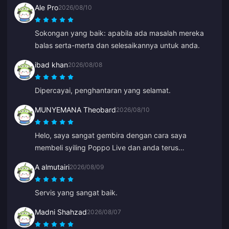
Ale Pro
2026/08/10
Sokongan yang baik: apabila ada masalah mereka
balas serta-merta dan selesaikannya untuk anda.
ibad khan
2026/08/08
Dipercayai, penghantaran yang selamat.
MUNYEMANA Theobard
2026/08/10
Helo, saya sangat gembira dengan cara saya
membeli syiling Poppo Live dan anda terus
menghantarnya ke akaun Binance saya dengan
A almutairi
2026/08/09
segera. Saya berpuas hati dengan aplikasi anda dan
cara ia membimbing saya. Terima kasih, teruskan
Servis yang sangat baik.
usaha ini.
Madni Shahzad
2026/08/07