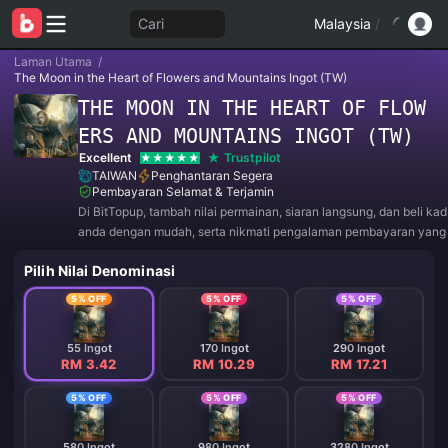
Cari
Malaysia
/
Laman Utama
/
The Moon in the Heart of Flowers and Mountains Ingot (TW)
THE MOON IN THE HEART OF FLOW
ERS AND MOUNTAINS INGOT (TW)
Excellent
Trustpilot
TAIWAN
Penghantaran Segera
Pembayaran Selamat & Terjamin
Di BitTopup, tambah nilai permainan, siaran langsung, dan beli ka
anda dengan mudah, serta nikmati pengalaman pembayaran yan
diskaun hebat!
Pilih Nilai Denominasi
5% OFF
5% OFF
5% OFF
55 Ingot
170 Ingot
290 Ingot
RM 3.42
RM 10.29
RM 17.21
5% OFF
5% OFF
5% OFF
580 Ingot
980 Ingot
3280 Ingot