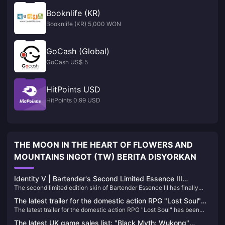
Booknlife (KR)
Booknlife (KR) 5,000 WON
GoCash (Global)
GoCash US$ 5
HitPoints USD
HitPoints 0.99 USD
THE MOON IN THE HEART OF FLOWERS AND
MOUNTAINS INGOT (TW) BERITA DISYORKAN
Identity V | Bartender's Second Limited Essence III
The second limited edition skin of Bartender Essence III has finally
Showcase – Stunning Designs with Great Visual Quality!
been officially released! Next, follow Xiaoniao to see the models and
The latest trailer for the domestic action RPG "Lost Soul"
special effects of these three skins in the game~
The latest trailer for the domestic action RPG "Lost Soul" has been
has been announced, and will be released on Steam and
announced, and will be released on Steam and PS5 in 2025
PS5 in 2025
The latest UK game sales list: "Black Myth: Wukong"