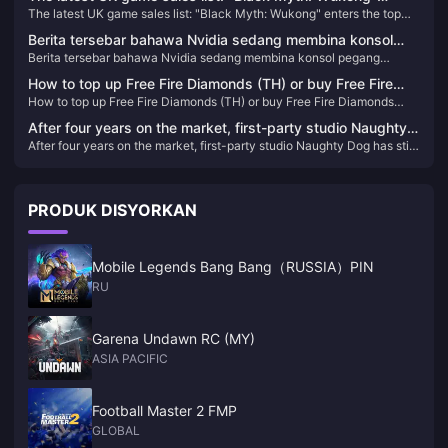
The latest UK game sales list: "Black Myth: Wukong" enters the top
enters the top ten
ten
Berita tersebar bahawa Nvidia sedang membina konsol
Berita tersebar bahawa Nvidia sedang membina konsol pegang
pegang tangan baharu
tangan baharu
How to top up Free Fire Diamonds (TH) or buy Free Fire
How to top up Free Fire Diamonds (TH) or buy Free Fire Diamonds
Diamonds (TH)
(TH)
After four years on the market, first-party studio Naughty
After four years on the market, first-party studio Naughty Dog has still
Dog has still not launched a new game on PS5
not launched a new game on PS5
PRODUK DISYORKAN
Mobile Legends Bang Bang（RUSSIA）PIN
RU
Garena Undawn RC (MY)
ASIA PACIFIC
Football Master 2 FMP
GLOBAL