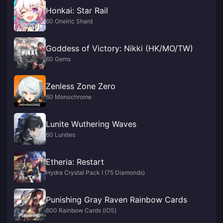
Honkai: Star Rail
60 Oneiric Shard
Goddess of Victory: Nikki (HK/MO/TW)
60 Gems
Zenless Zone Zero
60 Monochrome
Lunite Wuthering Waves
60 Lunites
Etheria: Restart
Hydra Crystal Pack I (75 Diamonds)
Punishing Gray Raven Rainbow Cards
600 Rainbow Cards (iOS)