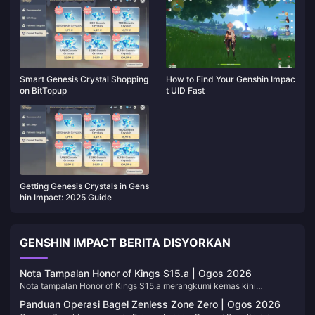
Smart Genesis Crystal Shopping
How to Find Your Genshin Impac
on BitTopup
t UID Fast
Getting Genesis Crystals in Gens
hin Impact: 2025 Guide
GENSHIN IMPACT BERITA DISYORKAN
Nota Tampalan Honor of Kings S15.a | Ogos 2026
Nota tampalan Honor of Kings S15.a merangkumi kemas kini
keseimbangan pertengahan musim pertama Musim 15, yang telah
Panduan Operasi Bagel Zenless Zone Zero | Ogos 2026
disiarkan secara langsung sejak 30 Julai 2026. Penanda halaman