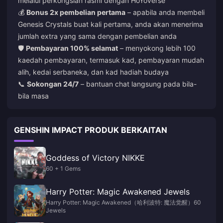
melalui perkongsian rasmi dengan HoYoverse
💰
Bonus 2x pembelian pertama
– apabila anda membeli
Genesis Crystals buat kali pertama, anda akan menerima
jumlah extra yang sama dengan pembelian anda
🛡️
Pembayaran 100% selamat
– menyokong lebih 100
kaedah pembayaran, termasuk kad, pembayaran mudah
alih, kedai serbaneka, dan kad hadiah budaya
📞
Sokongan 24/7
– bantuan chat langsung pada bila-
bila masa
GENSHIN IMPACT PRODUK BERKAITAN
Goddess of Victory NIKKE
60 + 1 Gems
Harry Potter: Magic Awakened Jewels
Harry Potter: Magic Awakened（哈利波特: 魔法觉醒）60
Jewels