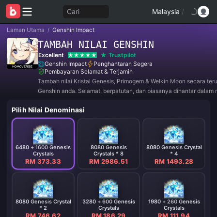
Cari
Malaysia
/
Laman Utama
/
Genshin Impact
TAMBAH NILAI GENSHIN
Excellent
Trustpilot
Genshin Impact
Penghantaran Segera
Pembayaran Selamat & Terjamin
Tambah nilai Kristal Genesis, Primogem & Welkin Moon secara ter
Genshin anda. Selamat, berpatutan, dan biasanya dihantar dalam
minit selepas pembayaran.
Pilih Nilai Denominasi
6480 + 1600 Genesis
8080 Genesis
8080 Genesis Crystal
Crystals
Crystals * 8
* 4
RM 373.33
RM 2986.51
RM 1493.28
8080 Genesis Crystal
3280 + 600 Genesis
1980 + 260 Genesis
* 2
Crystals
Crystals
RM 746.62
RM 186.29
RM 111.94