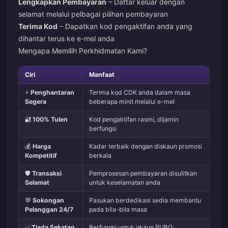
Lengkapkan Pembayaran
– Daftar keluar dengan
selamat melalui pelbagai pilihan pembayaran
Terima Kod
– Dapatkan kod pengaktifan anda yang
dihantar terus ke e-mel anda
Mengapa Memilih Perkhidmatan Kami?
Ciri
Manfaat
⚡
Penghantaran
Terima kod CDK anda dalam masa
Segera
beberapa minit melalui e-mel
🔐
100% Tulen
Kod pengaktifan rasmi, dijamin
berfungsi
💰
Harga
Kadar terbaik dengan diskaun promosi
Kompetitif
berkala
🛡️
Transaksi
Pemprosesan pembayaran disulitkan
Selamat
untuk keselamatan anda
💬
Sokongan
Pasukan berdedikasi sedia membantu
Pelanggan 24/7
pada bila-bila masa
✅
Tiada Sekatan
Berfungsi untuk akaun PUBG: