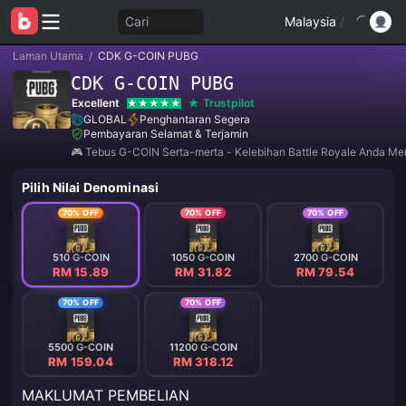
Cari
Malaysia
/
Laman Utama
/
CDK G-COIN PUBG
CDK G-COIN PUBG
Excellent
Trustpilot
GLOBAL
Penghantaran Segera
Pembayaran Selamat & Terjamin
🎮 Tebus G-COIN Serta-merta - Kelebihan Battle Royale Anda Men
Pilih Nilai Denominasi
70% OFF
70% OFF
70% OFF
510 G-COIN
1050 G-COIN
2700 G-COIN
RM 15.89
RM 31.82
RM 79.54
70% OFF
70% OFF
5500 G-COIN
11200 G-COIN
RM 159.04
RM 318.12
MAKLUMAT PEMBELIAN