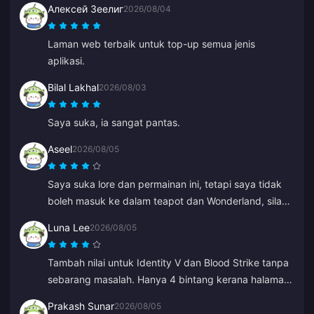
Алексей Зеелиг
2026/08/04
Laman web terbaik untuk top-up semua jenis
aplikasi.
Bilal Lakhal
2026/08/03
Saya suka, ia sangat pantas.
Aseel
2026/08/05
Saya suka lore dan permainan ini, tetapi saya tidak
boleh masuk ke dalam teapot dan Wonderland, sila
bantu saya. Yang lain semuanya hebat.
Luna Lee
2026/08/05
Tambah nilai untuk Identity V dan Blood Strike tanpa
sebarang masalah. Hanya 4 bintang kerana halaman
pembayaran mengalami gangguan sekali, tetapi
Prakash Sunar
2026/08/05
sokongan pelanggan menyelesaikannya dengan