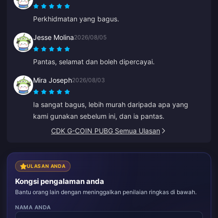
sangat cepat. Harga dan pilihan permainan yang
Perkhidmatan yang bagus.
hebat!
Jesse Molina
2026/08/05
Pantas, selamat dan boleh dipercayai.
Mira Joseph
2026/08/03
Ia sangat bagus, lebih murah daripada apa yang
kami gunakan sebelum ini, dan ia pantas.
CDK G-COIN PUBG Semua Ulasan
ULASAN ANDA
Kongsi pengalaman anda
Bantu orang lain dengan meninggalkan penilaian ringkas di bawah.
NAMA ANDA