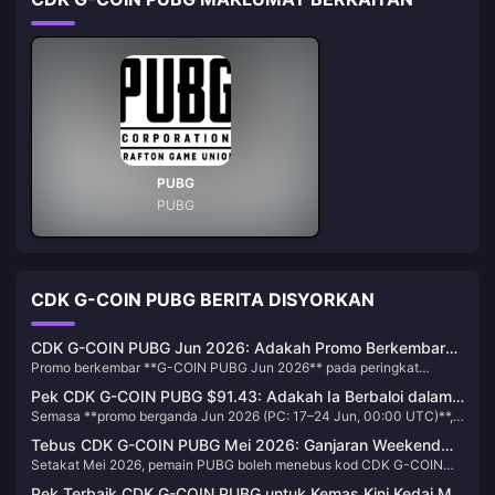
PUBG
PUBG
CDK G-COIN PUBG BERITA DISYORKAN
CDK G-COIN PUBG Jun 2026: Adakah Promo Berkembar
Promo berkembar **G-COIN PUBG Jun 2026** pada peringkat
$91.43 Ini Benar-benar Berbaloi?
**$91.43 menawarkan 11,200 G-COIN** — 5,600 asas ditambah
Pek CDK G-COIN PUBG $91.43: Adakah Ia Berbaloi dalam
5,600 bonus — yang bersamaan dengan kira-kira **122.5 G-COIN
Semasa **promo berganda Jun 2026 (PC: 17–24 Jun, 00:00 UTC)**,
Promo Berganda Jun 2026?
setiap USD**, salah satu kadar kos setiap syiling yang paling berbaloi
**pek CDK G-COIN $91.43** memberikan nilai terbaik apabila bonus
tahun ini. Syiling bonus tersebut menggandakan jumlah perolehan
Tebus CDK G-COIN PUBG Mei 2026: Ganjaran Weekend
dikenakan pada jumlah syiling penuh — menjadikan pek **11,200 G-
anda dan menurunkan kos setiap syiling dengan ketara berbanding
Setakat Mei 2026, pemain PUBG boleh menebus kod CDK G-COIN
Drops, Kod Aktif & Data ROI Sebenar
COIN** mencapai kadar efektif **122.5 G-COIN bagi setiap USD**,
setiap peringkat tambah nilai kecil.
yang aktif di **pubg.com/en/events/redeem** untuk membuka kunci
kira-kira **70% lebih murah daripada harga Steam $156.20** untuk
Pek Terbaik CDK G-COIN PUBG untuk Kemas Kini Kedai Mei