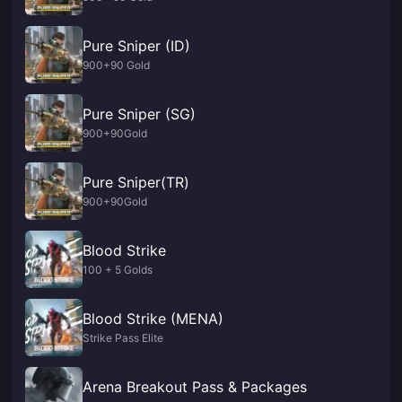
Pure Sniper (ID)
900+90 Gold
Pure Sniper (SG)
900+90Gold
Pure Sniper(TR)
900+90Gold
Blood Strike
100 + 5 Golds
Blood Strike (MENA)
Strike Pass Elite
Arena Breakout Pass & Packages