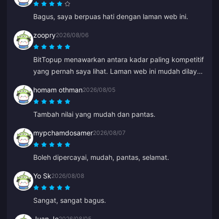
Bagus, saya berpuas hati dengan laman web ini.
zoopry
2026/08/06
BitTopup menawarkan antara kadar paling kompetitif
yang pernah saya lihat. Laman web ini mudah dilayari
dan terdapat banyak pilihan pembayaran. Semuanya
homam othman
2026/08/05
berjalan lancar. Saya pasti akan kembali lagi!
Tambah nilai yang mudah dan pantas.
mypchamdosamer
2026/08/07
Boleh dipercayai, mudah, pantas, selamat.
Yo Sk
2026/08/08
Sangat, sangat bagus.
Juan Jo
2026/08/05