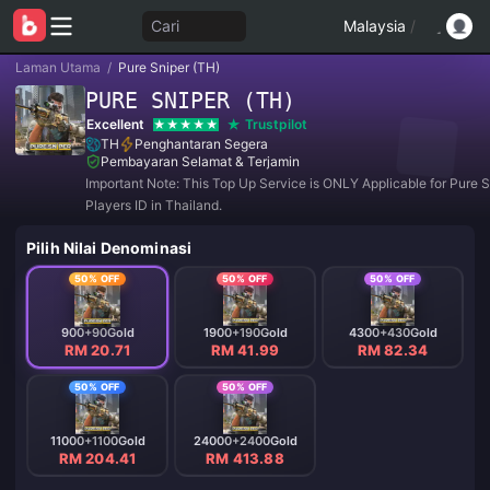
Cari
Malaysia
/
Laman Utama
/
Pure Sniper (TH)
PURE SNIPER (TH)
Excellent
Trustpilot
TH
Penghantaran Segera
Pembayaran Selamat & Terjamin
Important Note: This Top Up Service is ONLY Applicable for Pure S
Players ID in Thailand.
Pilih Nilai Denominasi
50% OFF
50% OFF
50% OFF
900+90Gold
1900+190Gold
4300+430Gold
RM 20.71
RM 41.99
RM 82.34
50% OFF
50% OFF
11000+1100Gold
24000+2400Gold
RM 204.41
RM 413.88