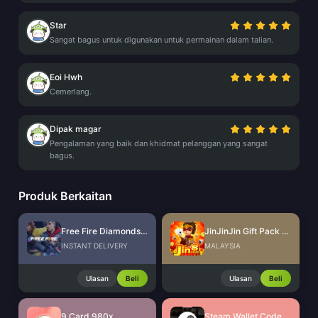
Star
Sangat bagus untuk digunakan untuk permainan dalam talian.
Eoi Hwh
Cemerlang.
Dipak magar
Pengalaman yang baik dan khidmat pelanggan yang sangat
bagus.
Produk Berkaitan
Free Fire Diamonds EU + TR
JinJinJin Gift Pack Redeem Code
INSTANT DELIVERY
MALAYSIA
Ulasan
Beli
Ulasan
Beli
9 Card 980x
Steam Wallet Code (MYR)