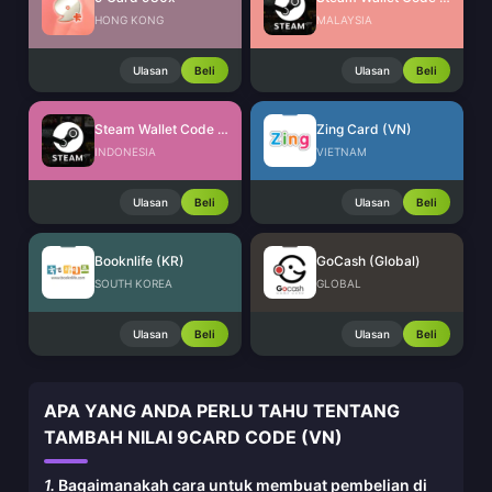
HONG KONG
MALAYSIA
Ulasan
Beli
Ulasan
Beli
Steam Wallet Code (IDR)
Zing Card (VN)
INDONESIA
VIETNAM
Ulasan
Beli
Ulasan
Beli
Booknlife (KR)
GoCash (Global)
SOUTH KOREA
GLOBAL
Ulasan
Beli
Ulasan
Beli
APA YANG ANDA PERLU TAHU TENTANG
TAMBAH NILAI 9CARD CODE (VN)
1.
Bagaimanakah cara untuk membuat pembelian di