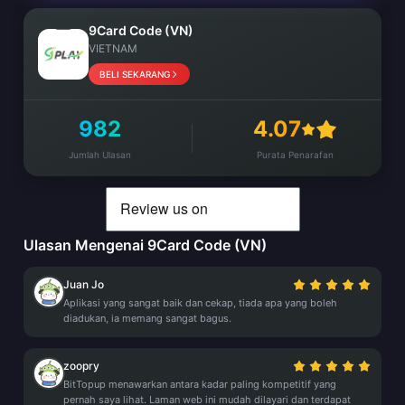
9Card Code (VN)
VIETNAM
BELI SEKARANG
982
4.07
Jumlah Ulasan
Purata Penarafan
Ulasan Mengenai 9Card Code (VN)
Juan Jo
Aplikasi yang sangat baik dan cekap, tiada apa yang boleh
diadukan, ia memang sangat bagus.
zoopry
BitTopup menawarkan antara kadar paling kompetitif yang
pernah saya lihat. Laman web ini mudah dilayari dan terdapat