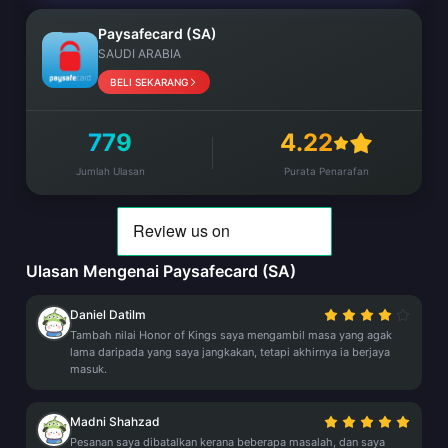
Paysafecard (SA)
SAUDI ARABIA
BELI SEKARANG
779
4.22
Jumlah Ulasan
Purata Penarafan
Ulasan Mengenai Paysafecard (SA)
Daniel Datilm
Tambah nilai Honor of Kings saya mengambil masa yang agak
lama daripada yang saya jangkakan, tetapi akhirnya ia berjaya
masuk.
Madni Shahzad
Pesanan saya dibatalkan kerana beberapa masalah, dan saya