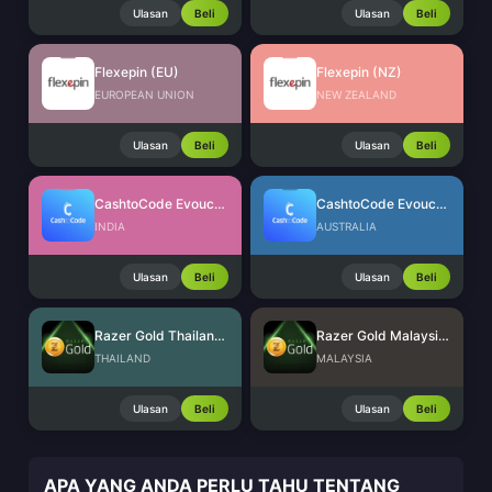
Ulasan
Beli
Ulasan
Beli
Flexepin (EU)
Flexepin (NZ)
EUROPEAN UNION
NEW ZEALAND
Ulasan
Beli
Ulasan
Beli
CashtoCode Evoucher (INR)
CashtoCode Evoucher (AUD)
INDIA
AUSTRALIA
Ulasan
Beli
Ulasan
Beli
Razer Gold Thailand (THB)
Razer Gold Malaysia (MYR)
THAILAND
MALAYSIA
Ulasan
Beli
Ulasan
Beli
APA YANG ANDA PERLU TAHU TENTANG