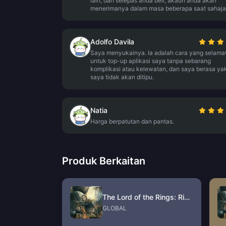
lain, dan selepas anda beli, akaun anda akan
menerimanya dalam masa beberapa saat sahaja
Adolfo Davila
Saya menyukainya. Ia adalah cara yang selama
untuk top-up aplikasi saya tanpa sebarang
komplikasi atau kelewatan, dan saya berasa ya
saya tidak akan ditipu.
Natia
Harga berpatutan dan pantas.
Produk Berkaitan
The Lord of the Rings: Rise to War Gems
GLOBAL