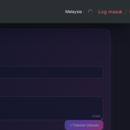
Log masuk
/
Malaysia
/
0/500
Hantar Ulasan