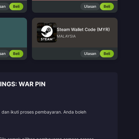
san
Beli
Ulasan
Beli
Steam Wallet Code (MYR)
MALAYSIA
san
Beli
Ulasan
Beli
INGS: WAR PIN
, dan ikuti proses pembayaran. Anda boleh