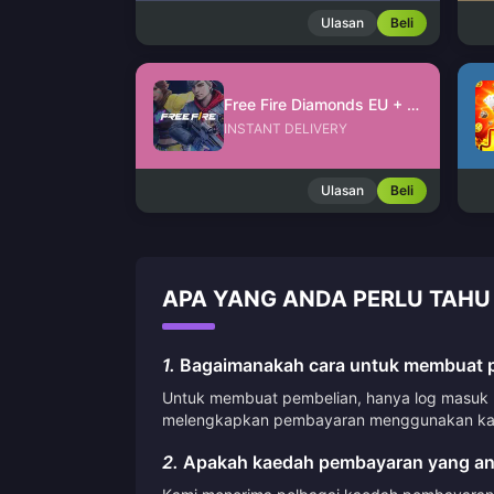
Ulasan
Beli
Free Fire Diamonds EU + TR
INSTANT DELIVERY
Ulasan
Beli
APA YANG ANDA PERLU TAHU 
1.
Bagaimanakah cara untuk membuat pe
Untuk membuat pembelian, hanya log masuk ke
melengkapkan pembayaran menggunakan kae
2.
Apakah kaedah pembayaran yang an