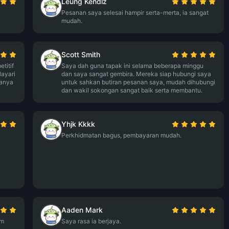
Leung Kendlz
Pesanan saya selesai hampir serta-merta, ia sangat
mudah.
Scott Smith
titif
Saya dah guna tapak ini selama beberapa minggu
layari
dan saya sangat gembira. Mereka siap hubungi saya
uanya
untuk sahkan butiran pesanan saya, mudah dihubungi
dan wakil sokongan sangat baik serta membantu.
Yhjk Kkkk
Perkhidmatan bagus, pembayaran mudah.
Aaden Mark
rm
Saya rasa ia berjaya.