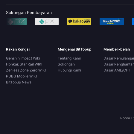
Sokongan Pembayaran
Rakan Kongsi
Mengenai BitTopup
Membeli-belah
Genshin Impact Wiki
Tentang Kami
Dasar Pemulanga
Honkai: Star Rail WIKI
Sokongan
Dasar Penghanta
Zenless Zone Zero WIKI
Hubungi Kami
Dasar AML/CFT
PUBG Mobile WIKI
BitTopup News
Room 15