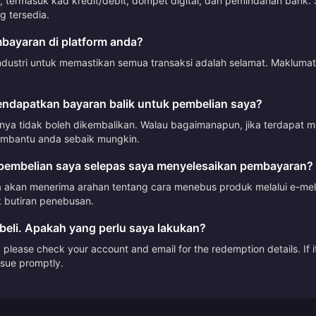
termasuk kad kredit/debit, dompet digital, dan pemindahan bank. 
 tersedia.
ayaran di platform anda?
ndustri untuk memastikan semua transaksi adalah selamat. Makluma
ndapatkan bayaran balik untuk pembelian saya?
mnya tidak boleh dikembalikan. Walau bagaimanapun, jika terdapat 
mbantu anda sebaik mungkin.
embelian saya selepas saya menyelesaikan pembayaran?
akan menerima arahan tentang cara menebus produk melalui e-mel a
 butiran penebusan.
beli. Apakah yang perlu saya lakukan?
please check your account and email for the redemption details. If it
issue promptly.