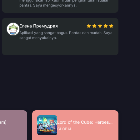
menggunakan aplikasi ini dan penghantaran adalah
pantas. Saya mengesyorkannya.
Елена Премудрая
Aplikasi yang sangat bagus. Pantas dan mudah. Saya
sangat menyukainya.
am)
Lord of the Cube: Heroes RPG Voucher
GLOBAL