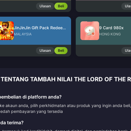
Ulasan
Beli
Ula
JinJinJin Gift Pack Redeem Code
9 Card 980x
MALAYSIA
HONG KONG
Ulasan
Beli
Ula
TENTANG TAMBAH NILAI THE LORD OF THE R
mbelian di platform anda?
 akaun anda, pilih perkhidmatan atau produk yang ingin anda beli
dah pembayaran yang tersedia
da terima?