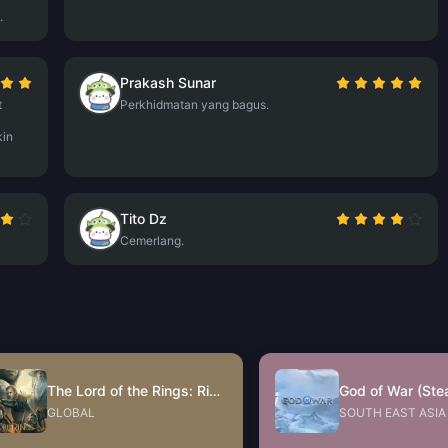
.
Prakash Sunar
t
Perkhidmatan yang bagus.
kin
Tito Dz
Cemerlang.
The Lord of the Rings: Rise to War Gift Packs
God of War (Ste
GLOBAL
SOUTH EAST ASIA