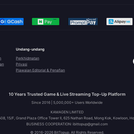
Undang-undang
n
Perkhidmatan
ran
Privasi
Piawaian Editorial & Penafian
10 Years Trusted Game & Live Streaming Top-Up Platform
Since 2016 | 5,000,000+ Users Worldwide
KAMAGEN LIMITED
08, 15/F, Grand Plaza Office Tower II, 625 Nathan Road, Mong Kok, Kowloon, H
BUSINESS COOPERATION: ibittopup@gmail.com
© 2016-2026 BitTopup. All Rights Reserved.