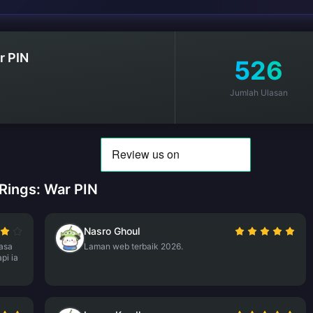
r PIN
526
Jumlah Ulasan
Rings: War PIN
Nasro Ghoul
asa
Laman web terbaik 2026.
pi ia