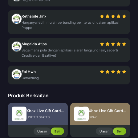
Bagus dan terbaik.
Rethabile Jinx
Harganya lebih murah berbanding beli terus di dalam aplikasi
Poppo.
Mugaida Atipa
Bagaimana pula dengan aplikasi siaran langsung lain, seperti
Cruslive dan Baatlive?
Eoi Hwh
Cemerlang.
Produk Berkaitan
Xbox Live Gift Card (US)
Xbox Live Gift Card (BR)
UNITED STATES
BRAZIL
Ulasan
Beli
Ulasan
Beli