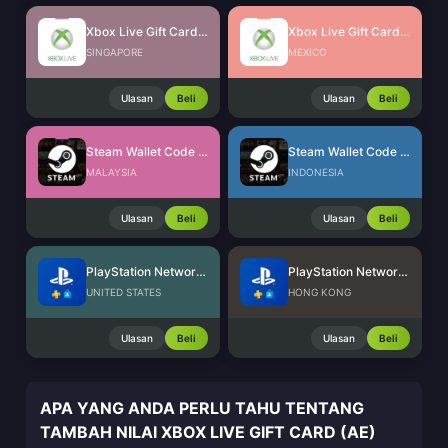
Xbox Live Gift Card (SG)
Xbox Live Gift Card (MX)
SINGAPORE
MEXICO
Ulasan
Beli
Ulasan
Beli
Steam Wallet Code (MYR)
Steam Wallet Code (IDR)
MALAYSIA
INDONESIA
Ulasan
Beli
Ulasan
Beli
PlayStation Network Card (US)
PlayStation Network Card (HK)
UNITED STATES
HONG KONG
Ulasan
Beli
Ulasan
Beli
APA YANG ANDA PERLU TAHU TENTANG
TAMBAH NILAI XBOX LIVE GIFT CARD (AE)