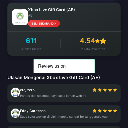
Xbox Live Gift Card (AE)
AE
BELI SEKARANG
611
4.54
Jumlah Ulasan
Purata Penarafan
Ulasan Mengenai Xbox Live Gift Card (AE)
eraj zero
Pantas dan selamat, saya suka laman web ini.
Eddy Cardenas
Saya suka top-up di sini, mereka sangat bertanggungjawab.