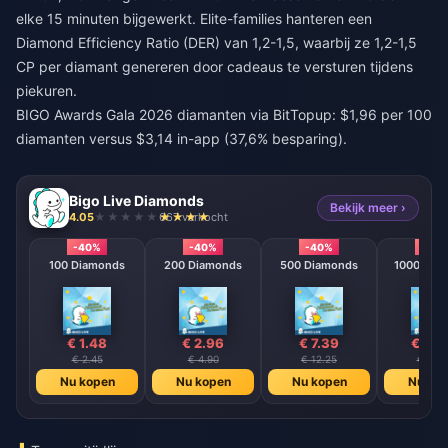
elke 15 minuten bijgewerkt. Elite-families hanteren een
Diamond Efficiency Ratio (DER) van 1,2-1,5, waarbij ze 1,2-1,5
CP per diamant genereren door cadeaus te versturen tijdens
piekuren.
BIGO Awards Gala 2026 diamanten
via BitTopup: $1,96 per 100
diamanten versus $3,14 in-app (37,6% besparing).
Bigo Live Diamonds
Bekijk meer ›
4.05
667 verkocht
-40%
-40%
-40%
-40
100 Diamonds
200 Diamonds
500 Diamonds
1000 Dia
€ 1.48
€ 2.96
€ 7.39
€ 14.
€ 2.45
€ 4.90
€ 12.25
€ 24.
Nu kopen
Nu kopen
Nu kopen
Nu ko