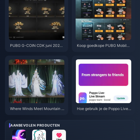
PUBG G-COIN CDK juni 2026:
Koop goedkope PUBG Mobile
Is de dubbele promo van $ 91,4
UC voor de Naruto Shippuden-
3 echt de moeite waard?
collab (juli 2026): kosten, beste
pakketten & veilig opwaardere
n
Where Winds Meet Mountain A
Hoe gebruik je de Poppo Live-
utumn Event Beloningen Juli 2
app: Complete startersgids | jul
026: Volledige Lijst, Valuta & Pr
i 2026
ioriteit
AANBEVOLEN PRODUCTEN