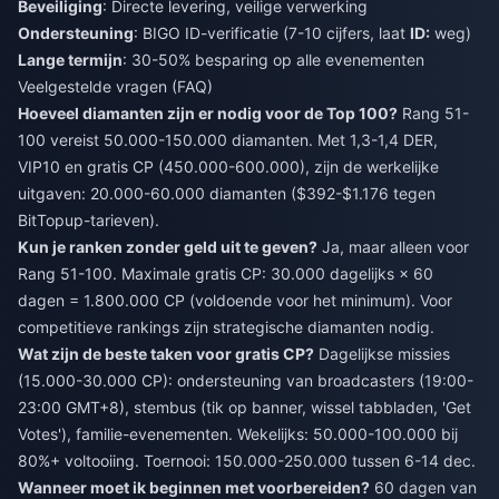
Beveiliging
: Directe levering, veilige verwerking
Ondersteuning
: BIGO ID-verificatie (7-10 cijfers, laat
ID:
weg)
Lange termijn
: 30-50% besparing op alle evenementen
Veelgestelde vragen (FAQ)
Hoeveel diamanten zijn er nodig voor de Top 100?
Rang 51-
100 vereist 50.000-150.000 diamanten. Met 1,3-1,4 DER,
VIP10 en gratis CP (450.000-600.000), zijn de werkelijke
uitgaven: 20.000-60.000 diamanten ($392-$1.176 tegen
BitTopup-tarieven).
Kun je ranken zonder geld uit te geven?
Ja, maar alleen voor
Rang 51-100. Maximale gratis CP: 30.000 dagelijks × 60
dagen = 1.800.000 CP (voldoende voor het minimum). Voor
competitieve rankings zijn strategische diamanten nodig.
Wat zijn de beste taken voor gratis CP?
Dagelijkse missies
(15.000-30.000 CP): ondersteuning van broadcasters (19:00-
23:00 GMT+8), stembus (tik op banner, wissel tabbladen, 'Get
Votes'), familie-evenementen. Wekelijks: 50.000-100.000 bij
80%+ voltooiing. Toernooi: 150.000-250.000 tussen 6-14 dec.
Wanneer moet ik beginnen met voorbereiden?
60 dagen van