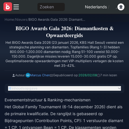
Zoeken
Nederlands
/
Home
/
Nieuws
/
BIGO Awards Gala 2026: Diamantkosten & Opwaardeergids
BIGO Awards Gala 2026: Diamantkosten &
Opwaardeergids
Het BIGO Awards Gala 2026 (23 januari 2026, KBS Hall Seoul) vereist een
strategische planning van diamanten. Topfamilies (Rang 1-3) hebben
800.000-1.200.000 diamanten nodig; Rang 51-100 vereist 50.000-
150.000. Dagelijkse missies leveren 15.000-30.000 gratis CP op.
Geoptimaliseerde opwaarderingen met VIP-multipliers verlagen de kosten
met 35-42%.
Auteur:
Marcus Chen
Gepubliceerd op:
2026/02/08
7 min lezen
Inhoudsopgave
Evenementstructuur & Ranking-mechanismen
Het Global Family Tournament (6-14 december 2026) dient als
de primaire kwalificatie. De ranglijst is gebaseerd op
Bijdragepunten (Contribution Points, CP): 1 verstuurde diamant
= 1 CP, 1 ontvangen Bean = 1 CP. De klassementen worden