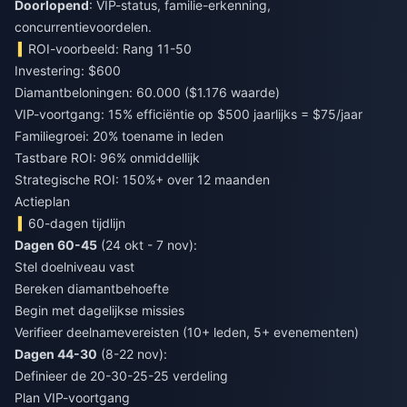
Doorlopend
: VIP-status, familie-erkenning,
concurrentievoordelen.
ROI-voorbeeld: Rang 11-50
Investering: $600
Diamantbeloningen: 60.000 ($1.176 waarde)
VIP-voortgang: 15% efficiëntie op $500 jaarlijks = $75/jaar
Familiegroei: 20% toename in leden
Tastbare ROI: 96% onmiddellijk
Strategische ROI: 150%+ over 12 maanden
Actieplan
60-dagen tijdlijn
Dagen 60-45
(24 okt - 7 nov):
Stel doelniveau vast
Bereken diamantbehoefte
Begin met dagelijkse missies
Verifieer deelnamevereisten (10+ leden, 5+ evenementen)
Dagen 44-30
(8-22 nov):
Definieer de 20-30-25-25 verdeling
Plan VIP-voortgang