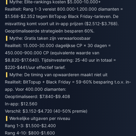
Mythe: Elite-rankings kosten $5.000-10.000+
Realiteit: Rang 1-3 vereist 800.000-1.200.000 diamanten =
$1.568-$2.352 tegen BitTopup Black Friday-tarieven. De
misvatting komt voort uit in-app prijzen ($2.512-$3.768).
Geoptimaliseerde strategieën besparen 60%.
Mythe: Gratis taken zijn verwaarloosbaar
Realiteit: 15.000-30.000 dagelijkse CP × 30 dagen =
450.000-900.000 CP (equivalente waarde van
$8.820-$17.640). Tijdsinvestering: 25-40 uur in totaal =
$220-$441/uur effectief tarief.
Mythe: De timing van opwaarderen maakt niet uit
Realiteit: BitTopup + Black Friday = 59-60% besparing t.o.v. in-
app. Voor 400.000 diamanten:
Geoptimaliseerd: $7.840-$9.408
In-app: $12.560
Verschil: $3.152-$4.720 (40-50% premie)
Werkelijke uitgaven per niveau
Rang 1-3: $1.500-$2.400
Rang 4-10: $800-$1.600