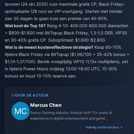
tevoren (24 okt 2025) voor maximale gratis CP, Black Friday-
optimalisatie (28 nov) en VIP-voortgang. Starten met minder
dan 30 dagen te gaan kost een premie van 40-60%.
Wat kost de Top 10?
Rang 4-10: 400.000-800.000 diamanten
= $800-$1.600 met BitTopup Black Friday, 1,3-1,5 DER, VIP30
en 30-40% gratis CP. Suboptimaal: $1.600-$2.800.
Wat is de meest kosteneffectieve strategie?
Koop 60-70%
tijdens Black Friday via BitTopup ($1,96/100 + 35-42% bonus =
$1,14-1,27/100). Bereik vroegtijdig VIP10 (1,15x multipliers), zet
in tijdens Power Hours (vrijdag 12:00-18:00 UTC, 15-20%
bonus) en houd 10-15% reserve aan.
OVER DE AUTEUR
Marcus Chen
Senior Gaming Industry Analyst with 12+ years of
experience in digital entertainment and game
monetization strategies.
Volledig profiel bekijken →