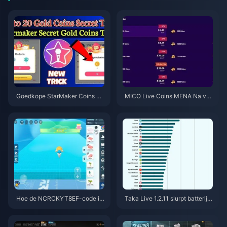
Goedkope StarMaker Coins vo
MICO Live Coins MENA Na v5.
or SupernovaX 2026 Audities
2: Goedkoopste Deals 2026
(12-23% Korting)
Hoe de NCRCKYT8EF-code in
Taka Live 1.2.11 slurpt batterij l
te wisselen voor gratis Eggy C
eeg na de update van juli 202
oins (aug 2026)
6? Oorzaken en oplossingen