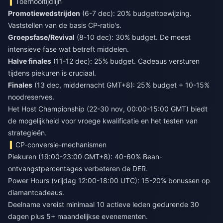
Toernooitijdlijn
Promotiewedstrijden
(6-7 dec): 20% budgettoewijzing.
Vaststellen van de basis CP-ratio's.
Groepsfase/Revival
(8-10 dec): 30% budget. De meest
intensieve fase wat betreft middelen.
Halve finales
(11-12 dec): 25% budget. Cadeaus versturen
tijdens piekuren is cruciaal.
Finales
(13 dec, middernacht GMT+8): 25% budget + 10-15%
noodreserves.
Het Host Championship (22-30 nov, 00:00-15:00 GMT) biedt
de mogelijkheid voor vroege kwalificatie en het testen van
strategieën.
CP-conversie-mechanismen
Piekuren (19:00-23:00 GMT+8): 40-60% Bean-
ontvangstpercentages verbeteren de DER.
Power Hours (vrijdag 12:00-18:00 UTC): 15-20% bonussen op
diamantcadeaus.
Deelname vereist minimaal 10 actieve leden gedurende 30
dagen plus 5+ maandelijkse evenementen.