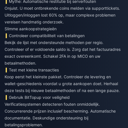
Mythe: Automatische restitutie bij serverfouten
Onjuist. U moet ontbrekende coins melden via supporttickets.
Uitloggen/inloggen lost 60% op, maar complexe problemen
vereisen handmatig onderzoek.
Slimme aankoopstrategieën
Controleer compatibiliteit van betalingen
Bekijk de lijst met ondersteunde methoden per regio.
Controleer of er voldoende saldo is. Zorg dat het factuuradres
exact overeenkomt. Schakel 2FA in op MICO en uw
betaalmethoden.
Test met kleine transacties
Koop eerst het kleinste pakket. Controleer de levering en
wallet-geschiedenis voordat u grote aankopen doet. Herhaal
deze tests bij nieuwe betaalmethoden of na een lange pauze.
Gebruik BitTopup voor veiligheid
Verificatiesystemen detecteren fouten onmiddellijk.
Concurrerende prijzen inclusief bescherming. Automatische
documentatie. Deskundige ondersteuning bij
betalingsproblemen.