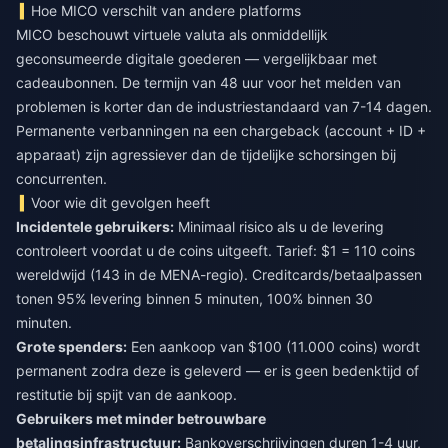
Hoe MICO verschilt van andere platforms
MICO beschouwt virtuele valuta als onmiddellijk
geconsumeerde digitale goederen — vergelijkbaar met
cadeaubonnen. De termijn van 48 uur voor het melden van
problemen is korter dan de industriestandaard van 7-14 dagen.
Permanente verbanningen na een chargeback (account + ID +
apparaat) zijn agressiever dan de tijdelijke schorsingen bij
concurrenten.
Voor wie dit gevolgen heeft
Incidentele gebruikers:
Minimaal risico als u de levering
controleert voordat u de coins uitgeeft. Tarief: $1 = 110 coins
wereldwijd (143 in de MENA-regio). Creditcards/betaalpassen
tonen 95% levering binnen 5 minuten, 100% binnen 30
minuten.
Grote spenders:
Een aankoop van $100 (11.000 coins) wordt
permanent zodra deze is geleverd — er is geen bedenktijd of
restitutie bij spijt van de aankoop.
Gebruikers met minder betrouwbare
betalingsinfrastructuur:
Bankoverschrijvingen duren 1-4 uur,