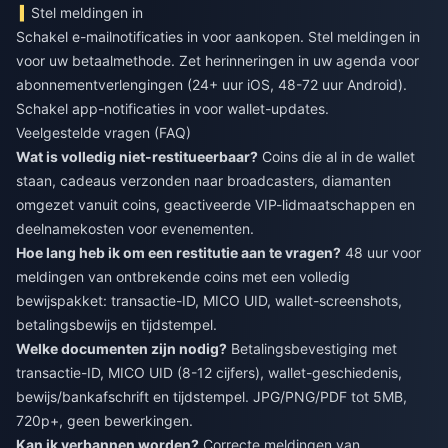
Stel meldingen in
Schakel e-mailnotificaties in voor aankopen. Stel meldingen in
voor uw betaalmethode. Zet herinneringen in uw agenda voor
abonnementverlengingen (24+ uur iOS, 48-72 uur Android).
Schakel app-notificaties in voor wallet-updates.
Veelgestelde vragen (FAQ)
Wat is volledig niet-restitueerbaar?
Coins die al in de wallet
staan, cadeaus verzonden naar broadcasters, diamanten
omgezet vanuit coins, geactiveerde VIP-lidmaatschappen en
deelnamekosten voor evenementen.
Hoe lang heb ik om een restitutie aan te vragen?
48 uur voor
meldingen van ontbrekende coins met een volledig
bewijspakket: transactie-ID, MICO UID, wallet-screenshots,
betalingsbewijs en tijdstempel.
Welke documenten zijn nodig?
Betalingsbevestiging met
transactie-ID, MICO UID (8-12 cijfers), wallet-geschiedenis,
bewijs/bankafschrift en tijdstempel. JPG/PNG/PDF tot 5MB,
720p+, geen bewerkingen.
Kan ik verbannen worden?
Correcte meldingen van