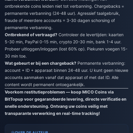
ontbrekende coins leiden niet tot verbanning. Chargebacks =
permanente verbanning (24-48 uur). Agressief taalgebruik,
fraude of meerdere accounts = 3-30 dagen schorsing of
permanente verbanning.
Ontbrekend of vertraagd?
Controleer de levertijden: kaarten
5-30 min, PayPal 0-15 min, crypto 20-30 min, bank 1-4 uur.
Probeer uitloggen/inloggen (lost 60% op). Piekuren voegen 15-
30 min toe.
Wat gebeurt er bij een chargeback?
Permanente verbanning:
account + ID + apparaat binnen 24-48 uur. U kunt geen nieuwe
accounts aanmaken vanaf dat apparaat of met dat ID. Alle
content wordt permanent ontoegankelijk.
Voorkom restitutieproblemen — koop MICO Coins via
BitTopup voor gegarandeerde levering, directe verificatie en
snelle ondersteuning. Ontvang uw coins veilig met
transparante verwerking en real-time tracking!
OVER DE AUTEUR