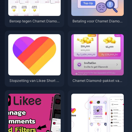
Beroep tegen Chamet Diamon
Betaling voor Chamet Diamond
d chargeback-ban 2026: Is het
s geweigerd? Safe Buy biedt d
slagingspercentage echt 0%?
e oplossing (juni 2026)
Stopzetting van Likee Short Vi
Chamet Diamond-pakket van
deo in Indonesië (april 2026): C
$3,44 in 2026: Is het de aanko
oins, back-up & volgende stap
op echt waard?
pen