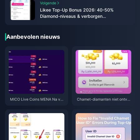
Volgende
Likee Top-Up Bonus 2026: 40-50%
Diamond-niveaus & verborgen
berekeningen
Aanbevolen nieuws
MICO Live Coins MENA Na v5.
Chamet-diamanten niet ontva
2: Goedkoopste Deals 2026
ngen na Google-opwaarderin
g? Oplossing voor 2026