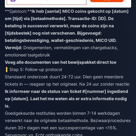
**Sjabloon:**
Ik heb [aantal] MICO coins gekocht op [datum]
om [tijd] via [betaalmethode]. Transactie-ID: [ID]. De
betaling is succesvol verwerkt, maar de coins zijn na
[tijdsbestek] nog niet verschenen. Bijgevoegd:
betalingsbevestiging, wallet-geschiedenis, MICO UID.
Vermijd:
Dreigementen, vermeldingen van chargebacks,
emotioneel taalgebruik
Voeg alle documenten van het bewijspakket direct toe
Stap 5: Follow-up protocol
Standaard onderzoek duurt 24-72 uur. Dien geen meerdere
tickets in — reageer op het origineel. Na 24 uur zonder reactie:
Ik informeer naar de status van ticket #[nummer] ingediend
op [datum]. Laat het me weten als er extra informatie nodig
is.
Goedgekeurde restituties worden binnen 7-14 werkdagen
verwerkt naar de originele betaalmethode. Bezwaarprocedures
duren 30+ dagen met een succespercentage van <15%.
Serversync vs. Echt ontbrekende coins