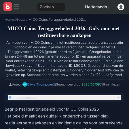
Zoeken
Nederlands
/
Home
/
Nieuws
/
MICO Coins Teruggavebeleid 2026: Gids voor niet-restitueerbare aankopen
MICO Coins Teruggavebeleid 2026: Gids voor niet-
restitueerbare aankopen
Aankopen van MICO Coins zijn niet-restitueerbaar zodra transacties zijn
voltooid en de coins in je wallet verschijnen, volgens het MICO
Teruggavebeleid 2026 (gepubliceerd op 2 januari). Chargebacks leiden
binnen 24-48 uur tot permanente account-, ID- en apparaatverbanningen.
Voor ontbrekende coins — 90% van de restitutieaanvragen — dien je een
bewijspakket van 48 uur in: transactie-ID, MICO UID, screenshots van de
wallet, betalingsbewijs en tijdstempel. Uitloggen/inloggen lost 60% van de
gevallen op. Standaardonderzoeken worden binnen 24-72 uur afgerond.
Auteur:
Olivia Thompson
Gepubliceerd op:
2026/02/08
9 min lezen
Inhoudsopgave
Begrijp het Restitutiebeleid voor MICO Coins 2026
Het beleid maakt een duidelijk onderscheid tussen niet-
restitueerbare aankopen en legitieme claims voor ontbrekende