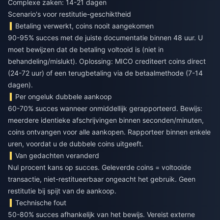
Complexe zaken: 14-21 dagen
Scenario's voor restitutie-geschiktheid
Betaling verwerkt, coins nooit aangekomen
90-95% succes met de juiste documentatie binnen 48 uur. U
moet bewijzen dat de betaling voltooid is (niet in
behandeling/mislukt). Oplossing: MICO crediteert coins direct
(24-72 uur) of een terugbetaling via de betaalmethode (7-14
dagen).
Per ongeluk dubbele aankoop
60-70% succes wanneer onmiddellijk gerapporteerd. Bewijs:
meerdere identieke afschrijvingen binnen seconden/minuten,
coins ontvangen voor alle aankopen. Rapporteer binnen enkele
uren, voordat u de dubbele coins uitgeeft.
Van gedachten veranderd
Nul procent kans op succes. Geleverde coins = voltooide
transactie, niet-restitueerbaar ongeacht het gebruik. Geen
restitutie bij spijt van de aankoop.
Technische fout
50-80% succes afhankelijk van het bewijs. Vereist externe