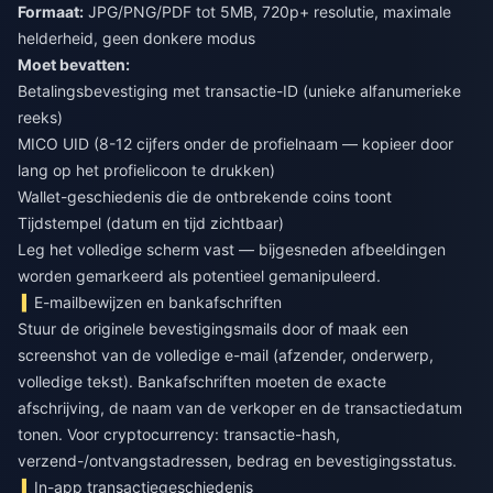
Formaat:
JPG/PNG/PDF tot 5MB, 720p+ resolutie, maximale
helderheid, geen donkere modus
Moet bevatten:
Betalingsbevestiging met transactie-ID (unieke alfanumerieke
reeks)
MICO UID (8-12 cijfers onder de profielnaam — kopieer door
lang op het profielicoon te drukken)
Wallet-geschiedenis die de ontbrekende coins toont
Tijdstempel (datum en tijd zichtbaar)
Leg het volledige scherm vast — bijgesneden afbeeldingen
worden gemarkeerd als potentieel gemanipuleerd.
E-mailbewijzen en bankafschriften
Stuur de originele bevestigingsmails door of maak een
screenshot van de volledige e-mail (afzender, onderwerp,
volledige tekst). Bankafschriften moeten de exacte
afschrijving, de naam van de verkoper en de transactiedatum
tonen. Voor cryptocurrency: transactie-hash,
verzend-/ontvangstadressen, bedrag en bevestigingsstatus.
In-app transactiegeschiedenis