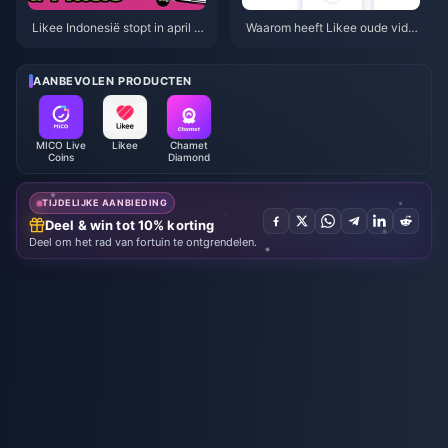
Likee Indonesië stopt in april 2
Waarom heeft Likee oude vide
026: Uw complete gids voor de
o's in Indonesië verwijderd na
volgende stappen
april 2026?
AANBEVOLEN PRODUCTEN
MICO Live
Likee
Chamet
Coins
Diamond
TIJDELIJKE AANBIEDING
Deel & win tot 10% korting
Deel om het rad van fortuin te ontgrendelen.