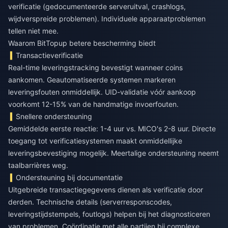
verificatie (gedocumenteerde serveruitval, crashlogs,
wijdverspreide problemen). Individuele apparaatproblemen
tellen niet mee.
Waarom BitTopup betere bescherming biedt
Transactieverificatie
Real-time leveringstracking bevestigt wanneer coins
aankomen. Geautomatiseerde systemen markeren
leveringsfouten onmiddellijk. UID-validatie vóór aankoop
voorkomt 12-15% van de handmatige invoerfouten.
Snellere ondersteuning
Gemiddelde eerste reactie: 1-4 uur vs. MICO's 2-8 uur. Directe
toegang tot verificatiesystemen maakt onmiddellijke
leveringsbevestiging mogelijk. Meertalige ondersteuning neemt
taalbarrières weg.
Ondersteuning bij documentatie
Uitgebreide transactiegegevens dienen als verificatie door
derden. Technische details (serverresponscodes,
leveringstijdstempels, foutlogs) helpen bij het diagnosticeren
van problemen. Coördinatie met alle partijen bij complexe