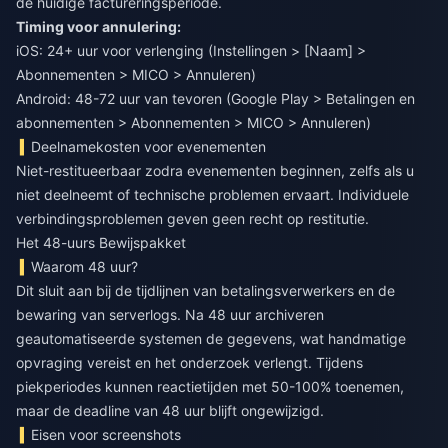
de huidige factureringsperiode.
Timing voor annulering:
iOS: 24+ uur voor verlenging (Instellingen > [Naam] >
Abonnementen > MICO > Annuleren)
Android: 48-72 uur van tevoren (Google Play > Betalingen en
abonnementen > Abonnementen > MICO > Annuleren)
Deelnamekosten voor evenementen
Niet-restitueerbaar zodra evenementen beginnen, zelfs als u
niet deelneemt of technische problemen ervaart. Individuele
verbindingsproblemen geven geen recht op restitutie.
Het 48-uurs Bewijspakket
Waarom 48 uur?
Dit sluit aan bij de tijdlijnen van betalingsverwerkers en de
bewaring van serverlogs. Na 48 uur archiveren
geautomatiseerde systemen de gegevens, wat handmatige
opvraging vereist en het onderzoek verlengt. Tijdens
piekperiodes kunnen reactietijden met 50-100% toenemen,
maar de deadline van 48 uur blijft ongewijzigd.
Eisen voor screenshots