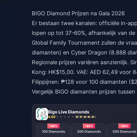
BIGO Diamond Prijzen na Gala 2026
Er bestaan twee kanalen: officiële in-ap
lopen op tot 37-60%, afhankelijk van de
Global Family Tournament zullen de vra
diamanten) en Cyber Dragon (8.888 dia
Regionale prijzen variëren aanzienlijk. 
Kong: HK$15,00. VAE: AED 62,49 voor 84
Filippijnen: ₱128 voor 100 diamanten ($2
Vergelijk BIGO diamanten prijzen
tussen 
Bigo Live Diamonds
4.69
537 verkocht
-40%
-40%
-40%
100 Diamonds
200 Diamonds
500 Diamonds