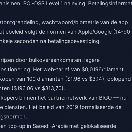
nismen. PCI-DSS Level 1 naleving. Betalingsinformat
aatontgrendeling, wachtwoord/biometrie van de app
itutiebeleid volgt de normen van Apple/Google (14-90
nkele seconden na betalingsbevestiging.
prijzen door bulkovereenkomsten, lagere
sitionering. Het web-tarief van $0,0196/diamant
kopen van 100 diamanten ($1,96 vs $3,14), oplopend
ten ($196,06 vs $313,70).
erkopers binnen het partnernetwerk van BIGO — nul
eme diensten. Het beleid van 2019 formaliseerde de
ingsnormen.
en top-up in Saoedi-Arabië
met gelokaliseerde