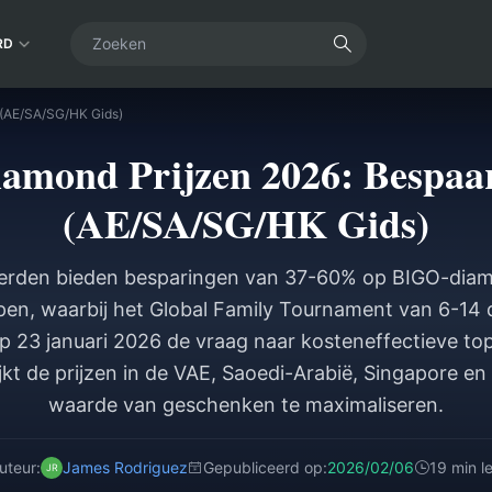
RD
 (AE/SA/SG/HK Gids)
amond Prijzen 2026: Bespaa
(AE/SA/SG/HK Gids)
derden bieden besparingen van 37-60% op BIGO-diam
pen, waarbij het Global Family Tournament van 6-14
p 23 januari 2026 de vraag naar kosteneffectieve to
ijkt de prijzen in de VAE, Saoedi-Arabië, Singapore 
waarde van geschenken te maximaliseren.
uteur:
James Rodriguez
Gepubliceerd op:
2026/02/06
19 min l