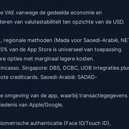
an de VAE vanwege de gedeelde economie en
teren van valutastabiliteit ten opzichte van de USD.
en, regionale methoden (Mada voor Saoedi-Arabië, N
5% van de App Store is universeel van toepassing.
are opties met marginaal lagere kosten.
incasso. Singapore: DBS, OCBC, UOB integraties plu
rote creditcards. Saoedi-Arabië: SADAD-
gde omgeving van de app, waarbij transactiegegevens
iedenis van Apple/Google.
ometrische authenticatie (Face ID/Touch ID),