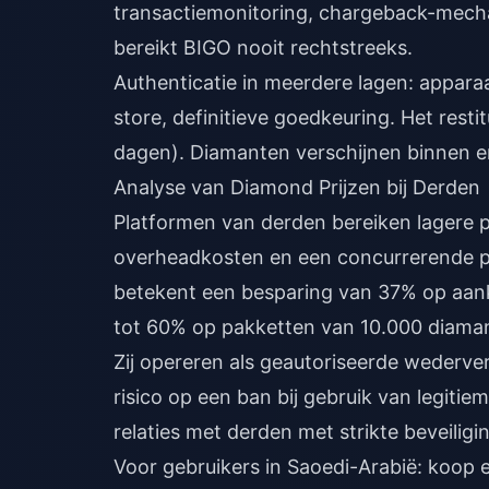
transactiemonitoring, chargeback-mecha
bereikt BIGO nooit rechtstreeks.
Authenticatie in meerdere lagen: appar
store, definitieve goedkeuring. Het rest
dagen). Diamanten verschijnen binnen e
Analyse van Diamond Prijzen bij Derden
Platformen van derden bereiken lagere 
overheadkosten en een concurrerende po
betekent een besparing van 37% op aan
tot 60% op pakketten van 10.000 diaman
Zij opereren als geautoriseerde wederv
risico op een ban bij gebruik van legiti
relaties met derden met strikte beveilig
Voor gebruikers in Saoedi-Arabië:
koop e