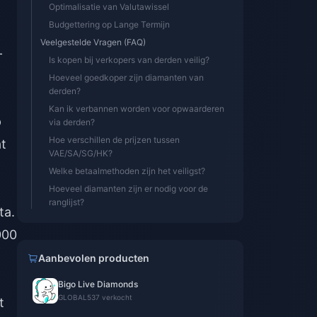
Optimalisatie van Valutawissel
Budgettering op Lange Termijn
Veelgestelde Vragen (FAQ)
-
Is kopen bij verkopers van derden veilig?
Hoeveel goedkoper zijn diamanten van
derden?
Kan ik verbannen worden voor opwaarderen
p
via derden?
Hoe verschillen de prijzen tussen
at
VAE/SA/SG/HK?
Welke betaalmethoden zijn het veiligst?
Hoeveel diamanten zijn er nodig voor de
ranglijst?
ta.
000
Aanbevolen producten
Bigo Live Diamonds
GLOBAL
537 verkocht
t