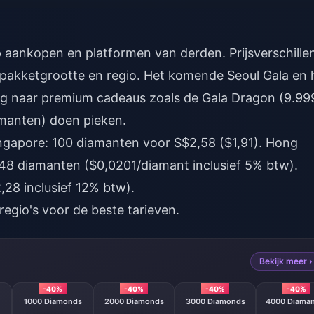
p aankopen en platformen van derden. Prijsverschille
 pakketgrootte en regio. Het komende Seoul Gala en 
ag naar premium cadeaus zoals de Gala Dragon (9.99
manten) doen pieken.
Singapore: 100 diamanten voor S$2,58 ($1,91). Hong
8 diamanten ($0,0201/diamant inclusief 5% btw).
,28 inclusief 12% btw).
regio's voor de beste tarieven.
Bekijk meer ›
-40%
-40%
-40%
-40%
1000 Diamonds
2000 Diamonds
3000 Diamonds
4000 Diama