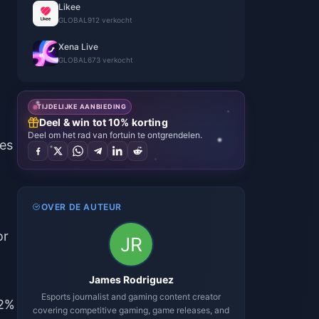
Likee
GLOBAL
912 verkocht
Xena Live
GLOBAL
673 verkocht
TIJDELIJKE AANBIEDING
Deel & win tot 10% korting
Deel om het rad van fortuin te ontgrendelen.
es
OVER DE AUTEUR
or
James Rodriguez
Esports journalist and gaming content creator
12%
covering competitive gaming, game releases, and