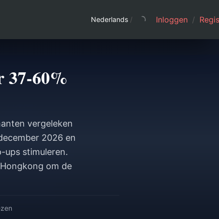
Inloggen
/
Regis
Nederlands
/
r 37-60%
anten vergeleken
 december 2026 en
p-ups stimuleren.
en Hongkong om de
ezen