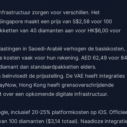
nfrastructuur zorgen voor verschillen. Het
Singapore maakt een prijs van S$2,58 voor 100
akketten van 40 diamanten aan voor HK$6,00 voor
lastingen in Saoedi-Arabië verhogen de basiskosten,
 kosten vaak voor hun rekening. AED 62,49 voor 8
diamant dan standaardpakketten elders.
eïnvloedt de prijsstelling. De VAE heeft integraties
 PayNow, Hong Kong heeft grensoverschrijdende
 over een opkomende digitale infrastructuur.
le, inclusief 20-25% platformkosten op iOS. Officiee
an 100 diamanten ($3,14 totaal). Naadloze integratie