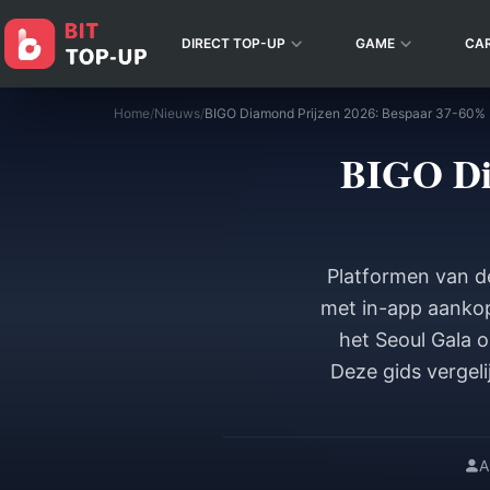
DIRECT TOP-UP
GAME
CA
Home
/
Nieuws
/
BIGO Diamond Prijzen 2026: Bespaar 37-60%
BIGO Di
Platformen van 
met in-app aanko
het Seoul Gala o
Deze gids vergel
A