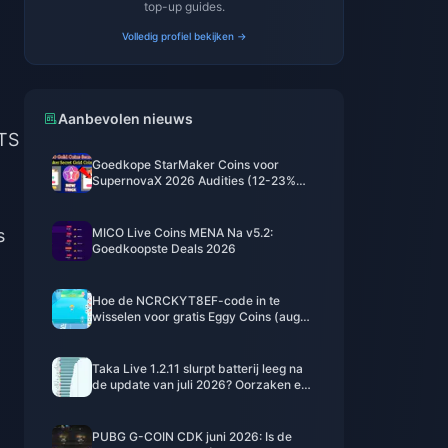
top-up guides.
Volledig profiel bekijken →
Aanbevolen nieuws
ETS
Goedkope StarMaker Coins voor
SupernovaX 2026 Audities (12-23%
Korting)
s
MICO Live Coins MENA Na v5.2:
Goedkoopste Deals 2026
Hoe de NCRCKYT8EF-code in te
wisselen voor gratis Eggy Coins (aug
2026)
Taka Live 1.2.11 slurpt batterij leeg na
de update van juli 2026? Oorzaken en
oplossingen
PUBG G-COIN CDK juni 2026: Is de