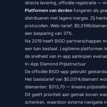
directe levering, officiële registratie — 
Platformen van derden
fungeren als gea
distribueren met lagere marges. Zij ha
protocollen. Web-tarief: $0,0196/diaman
een besparing van 37%.
Na 2019 heeft BIGO partnerschappen met
een ban bestaat. Legitieme platformen l
de snelheid van in-app aankopen evenaar
In-App Diamond Prijsstructuur
De officiële BIGO-app gebruikt gestanda
Het basistarief van $0,0314/diamant wo
diamanten: $313,70 — lineaire prijsstell
Dit geeft prioriteit aan gemak boven w
schenken, waardoor externe navigatie ni