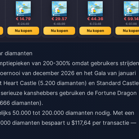
€ 14.79
€ 29.57
€ 44.36
€ 59.14
€ 24.49
€ 48.99
€ 73.48
€ 97.98
Nu kopen
Nu kopen
Nu kopen
Nu kope
ar diamanten
ptiepieken van 200-300% omdat gebruikers strijde
 toernooi van december 2026 en het Gala van januari
et Heart Castle (5.200 diamanten) en Standard Castle
; serieuze kanshebbers gebruiken de Fortune Dragon
.666 diamanten).
delijks 50.000 tot 200.000 diamanten nodig. Met een
000 diamanten bespaart u $117,64 per transactie —