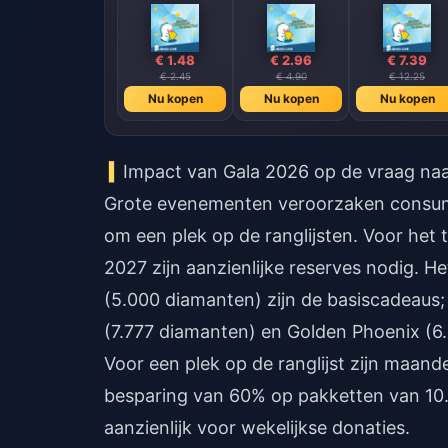
€ 1.48
€ 2.96
€ 7.39
€ 2.45
€ 4.90
€ 12.25
Nu kopen
Nu kopen
Nu kopen
Impact van Gala 2026 op de vraag na
Grote evenementen veroorzaken consum
om een plek op de ranglijsten. Voor het
2027 zijn aanzienlijke reserves nodig. H
(5.000 diamanten) zijn de basiscadeaus
(7.777 diamanten) en Golden Phoenix (6
Voor een plek op de ranglijst zijn maan
besparing van 60% op pakketten van 10.
aanzienlijk voor wekelijkse donaties.