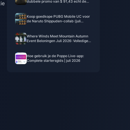
dubbele promo van $ 91,43 echt de
ie
moeite waard?
Koop goedkope PUBG Mobile UC voor
de Naruto Shippuden-collab (juli
2026): kosten, beste pakketten & veilig
opwaarderen
Where Winds Meet Mountain Autumn
Event Beloningen Juli 2026: Volledige
Lijst, Valuta & Prioriteit
Hoe gebruik je de Poppo Live-app:
Complete startersgids | juli 2026