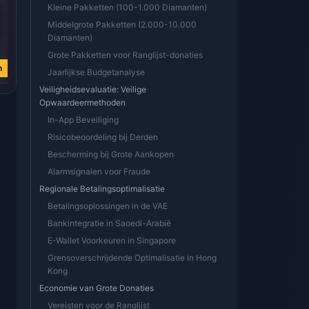
Kleine Pakketten (100-1.000 Diamanten)
Middelgrote Pakketten (2.000-10.000
Diamanten)
€ 73.93
€ 147.86
€ 295.71
€ 122.47
€ 244.94
€ 489.89
Grote Pakketten voor Ranglijst-donaties
n
Nu kopen
Nu kopen
Nu kopen
Jaarlijkse Budgetanalyse
Veiligheidsevaluatie: Veilige
Opwaardeermethoden
In-App Beveiliging
Risicobeoordeling bij Derden
n
Bescherming bij Grote Aankopen
Alarmsignalen voor Fraude
Regionale Betalingsoptimalisatie
Betalingsoplossingen in de VAE
Bankintegratie in Saoedi-Arabië
E-Wallet Voorkeuren in Singapore
Grensoverschrijdende Optimalisatie in Hong
Kong
Economie van Grote Donaties
Vereisten voor de Ranglijst