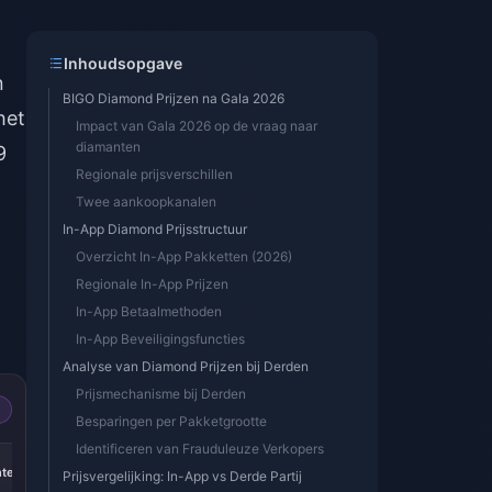
Inhoudsopgave
n
BIGO Diamond Prijzen na Gala 2026
het
Impact van Gala 2026 op de vraag naar
diamanten
9
Regionale prijsverschillen
Twee aankoopkanalen
In-App Diamond Prijsstructuur
Overzicht In-App Pakketten (2026)
Regionale In-App Prijzen
In-App Betaalmethoden
In-App Beveiligingsfuncties
Analyse van Diamond Prijzen bij Derden
Prijsmechanisme bij Derden
Besparingen per Pakketgrootte
Identificeren van Frauduleuze Verkopers
-40%
-40%
-40%
nten
5000 Diamanten
10000 Diamanten
20000 Diamanten
Prijsvergelijking: In-App vs Derde Partij