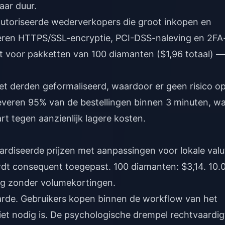
maar duur.
utoriseerde wederverkopers die groot inkopen en
nteren HTTPS/SSL-encryptie, PCI-DSS-naleving en 2FA
t voor pakketten van 100 diamanten ($1,96 totaal) —
 derden geformaliseerd, waardoor er geen risico o
everen 95% van de bestellingen binnen 3 minuten, w
t tegen aanzienlijk lagere kosten.
ardiseerde prijzen met aanpassingen voor lokale valu
rdt consequent toegepast. 100 diamanten: $3,14. 10.
ing zonder volumekortingen.
aarde. Gebruikers kopen binnen de workflow van het
et nodig is. De psychologische drempel rechtvaardig