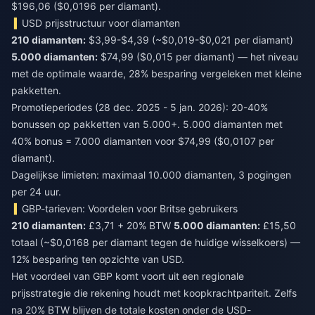
$196,06 ($0,0196 per diamant).
USD prijsstructuur voor diamanten
210 diamanten:
$3,99-$4,39 (~$0,019-$0,021 per diamant)
5.000 diamanten:
$74,99 ($0,015 per diamant) — het niveau
met de optimale waarde, 28% besparing vergeleken met kleine
pakketten.
Promotieperiodes (28 dec. 2025 - 5 jan. 2026): 20-40%
bonussen op pakketten van 5.000+. 5.000 diamanten met
40% bonus = 7.000 diamanten voor $74,99 ($0,0107 per
diamant).
Dagelijkse limieten: maximaal 10.000 diamanten, 3 pogingen
per 24 uur.
GBP-tarieven: Voordelen voor Britse gebruikers
210 diamanten:
£3,71 + 20% BTW
5.000 diamanten:
£15,50
totaal (~$0,0168 per diamant tegen de huidige wisselkoers) —
12% besparing ten opzichte van USD.
Het voordeel van GBP komt voort uit een regionale
prijsstrategie die rekening houdt met koopkrachtpariteit. Zelfs
na 20% BTW blijven de totale kosten onder de USD-