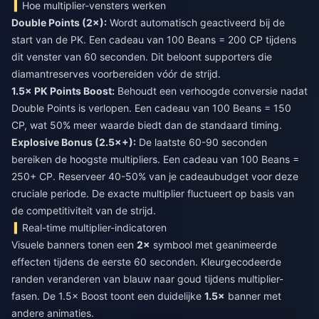
Hoe multiplier-vensters werken
Double Points (2×):
Wordt automatisch geactiveerd bij de
start van de PK. Een cadeau van 100 Beans = 200 CP tijdens
dit venster van 60 seconden. Dit beloont supporters die
diamantreserves voorbereiden vóór de strijd.
1.5× PK Points Boost:
Behoudt een verhoogde conversie nadat
Double Points is verlopen. Een cadeau van 100 Beans = 150
CP, wat 50% meer waarde biedt dan de standaard timing.
Explosive Bonus (2.5×+):
De laatste 60-90 seconden
bereiken de hoogste multipliers. Een cadeau van 100 Beans =
250+ CP. Reserveer 40-50% van je cadeaubudget voor deze
cruciale periode. De exacte multiplier fluctueert op basis van
de competitiviteit van de strijd.
Real-time multiplier-indicatoren
Visuele banners tonen een
2×
symbool met geanimeerde
effecten tijdens de eerste 60 seconden. Kleurgecodeerde
randen veranderen van blauw naar goud tijdens multiplier-
fasen. De 1.5× Boost toont een duidelijke
1.5×
banner met
andere animaties.