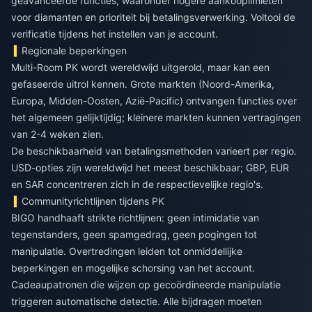
geavanceerde functies, waaronder hogere aankooplimieten
voor diamanten en prioriteit bij betalingsverwerking. Voltooi de
verificatie tijdens het instellen van je account.
Regionale beperkingen
Multi-Room PK wordt wereldwijd uitgerold, maar kan een
gefaseerde uitrol kennen. Grote markten (Noord-Amerika,
Europa, Midden-Oosten, Azië-Pacific) ontvangen functies over
het algemeen gelijktijdig; kleinere markten kunnen vertragingen
van 2-4 weken zien.
De beschikbaarheid van betalingsmethoden varieert per regio.
USD-opties zijn wereldwijd het meest beschikbaar; GBP, EUR
en SAR concentreren zich in de respectievelijke regio's.
Communityrichtlijnen tijdens PK
BIGO handhaaft strikte richtlijnen: geen intimidatie van
tegenstanders, geen spamgedrag, geen pogingen tot
manipulatie. Overtredingen leiden tot onmiddellijke
beperkingen en mogelijke schorsing van het account.
Cadeaupatronen die wijzen op gecoördineerde manipulatie
triggeren automatische detectie. Alle bijdragen moeten