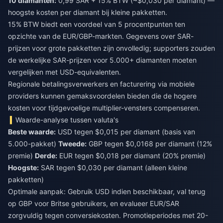
10 diamanten:
0,99 SAR + 15% BTW (~$0,030 per diamant) —
hoogste kosten per diamant bij kleine pakketten.
15% BTW biedt een voordeel van 5 procentpunten ten
opzichte van de EUR/GBP-markten. Gegevens over SAR-
prijzen voor grote pakketten zijn onvolledig; supporters zouden
de werkelijke SAR-prijzen voor 5.000+ diamanten moeten
vergelijken met USD-equivalenten.
Regionale betalingsverwerkers en facturering via mobiele
providers kunnen gemaksvoordelen bieden die de hogere
kosten voor tijdgevoelige multiplier-vensters compenseren.
Waarde-analyse tussen valuta's
Beste waarde:
USD tegen $0,015 per diamant (basis van
5.000-pakket)
Tweede:
GBP tegen $0,0168 per diamant (12%
premie)
Derde:
EUR tegen $0,018 per diamant (20% premie)
Hoogste:
SAR tegen $0,030 per diamant (alleen kleine
pakketten)
Optimale aanpak: Gebruik USD indien beschikbaar, val terug
op GBP voor Britse gebruikers, en evalueer EUR/SAR
zorgvuldig tegen conversiekosten. Promotieperiodes met 20-