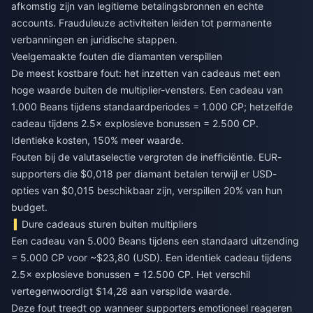
afkomstig zijn van legitieme betalingsbronnen en echte
accounts. Frauduleuze activiteiten leiden tot permanente
verbanningen en juridische stappen.
Veelgemaakte fouten die diamanten verspillen
De meest kostbare fout: het inzetten van cadeaus met een
hoge waarde buiten de multiplier-vensters. Een cadeau van
1.000 Beans tijdens standaardperiodes = 1.000 CP; hetzelfde
cadeau tijdens 2.5× explosieve bonussen = 2.500 CP.
Identieke kosten, 150% meer waarde.
Fouten bij de valutaselectie vergroten de inefficiëntie. EUR-
supporters die $0,018 per diamant betalen terwijl er USD-
opties van $0,015 beschikbaar zijn, verspillen 20% van hun
budget.
Dure cadeaus sturen buiten multipliers
Een cadeau van 5.000 Beans tijdens een standaard uitzending
= 5.000 CP voor ~$23,80 (USD). Een identiek cadeau tijdens
2.5× explosieve bonussen = 12.500 CP. Het verschil
vertegenwoordigt $14,28 aan verspilde waarde.
Deze fout treedt op wanneer supporters emotioneel reageren