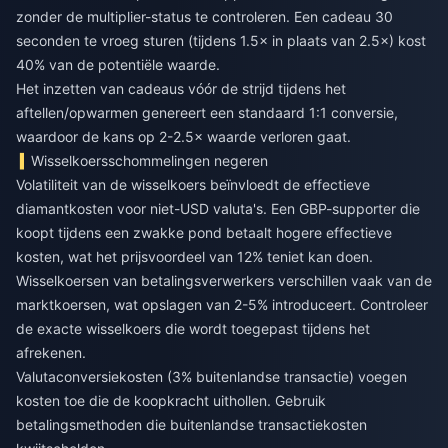
zonder de multiplier-status te controleren. Een cadeau 30
seconden te vroeg sturen (tijdens 1.5× in plaats van 2.5×) kost
40% van de potentiële waarde.
Het inzetten van cadeaus vóór de strijd tijdens het
aftellen/opwarmen genereert een standaard 1:1 conversie,
waardoor de kans op 2-2.5× waarde verloren gaat.
Wisselkoersschommelingen negeren
Volatiliteit van de wisselkoers beïnvloedt de effectieve
diamantkosten voor niet-USD valuta's. Een GBP-supporter die
koopt tijdens een zwakke pond betaalt hogere effectieve
kosten, wat het prijsvoordeel van 12% teniet kan doen.
Wisselkoersen van betalingsverwerkers verschillen vaak van de
marktkoersen, wat opslagen van 2-5% introduceert. Controleer
de exacte wisselkoers die wordt toegepast tijdens het
afrekenen.
Valutaconversiekosten (3% buitenlandse transactie) voegen
kosten toe die de koopkracht uithollen. Gebruik
betalingsmethoden die buitenlandse transactiekosten