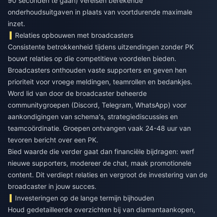
90 seconden te gaan) vereisen berekende
onderhoudsuitgaven in plaats van voortdurende maximale
inzet.
Relaties opbouwen met broadcasters
Consistente betrokkenheid tijdens uitzendingen zonder PK
bouwt relaties op die competitieve voordelen bieden.
Broadcasters onthouden vaste supporters en geven hen
prioriteit voor vroege meldingen, teamrollen en bedankjes.
Word lid van door de broadcaster beheerde
communitygroepen (Discord, Telegram, WhatsApp) voor
aankondigingen van schema's, strategiediscussies en
teamcoördinatie. Groepen ontvangen vaak 24-48 uur van
tevoren bericht over een PK.
Bied waarde die verder gaat dan financiële bijdragen: werf
nieuwe supporters, modereer de chat, maak promotionele
content. Dit verdiept relaties en vergroot de investering van de
broadcaster in jouw succes.
Investeringen op de lange termijn bijhouden
Houd gedetailleerde overzichten bij van diamantaankopen,