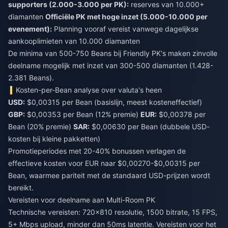
supporters (2.000-3.000 per PK):
reserves van 10.000+
diamanten
Officiële PK met hoge inzet (5.000-10.000 per
evenement):
Planning vooraf vereist vanwege dagelijkse
aankooplimieten van 10.000 diamanten
De minima van 500-750 Beans bij Friendly PK's maken zinvolle
deelname mogelijk met inzet van 300-500 diamanten (1.428-
2.381 Beans).
Kosten-per-Bean analyse over valuta's heen
USD:
$0,00315 per Bean (basislijn, meest kosteneffectief)
GBP:
$0,00353 per Bean (12% premie)
EUR:
$0,00378 per
Bean (20% premie)
SAR:
$0,00630 per Bean (dubbele USD-
kosten bij kleine pakketten)
Promotieperiodes met 20-40% bonussen verlagen de
effectieve kosten voor EUR naar $0,00270-$0,00315 per
Bean, waarmee pariteit met de standaard USD-prijzen wordt
bereikt.
Vereisten voor deelname aan Multi-Room PK
Technische vereisten: 720x810 resolutie, 1500 bitrate, 15 FPS,
5+ Mbps upload, minder dan 50ms latentie. Vereisten voor het