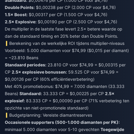
Standaard:
$0,00476 per CP (1.000 CP voor $4,76)
Double Points:
$0,00238 per CP (2.000 CP voor $4,76)
1.5× Boost:
$0,00317 per CP (1.500 CP voor $4,76)
2.5× Explosive:
$0,00190 per CP (2.500 CP voor $4,76)
De multiplier in de laatste fase levert 2.5× betere waarde op
dan de standaard timing en 20% beter dan Double Points.
Berekening van de werkelijke ROI tijdens multiplier-niveaus
Voorbeeld: 5.000 diamanten voor $74,99 ($0,015 per diamant)
= ~23.810 Beans
Standaard periodes:
23.810 CP voor $74,99 = $0,00315 per
CP
2.5× explosieve bonussen:
59.525 CP voor $74,99 =
$0,00126 per CP (60% efficiëntieverbetering)
Met 40% promotiebonus: $74,99 = 7.000 diamanten (33.333
Beans)
Standaard:
33.333 CP = $0,00225 per CP
2.5×
explosief:
83.333 CP = $0,00090 per CP (71% verbetering ten
opzichte van niet-promotionele standaard)
Budgetplanning: Vereiste diamantreserves
Occasionele supporters (500-1.000 diamanten per PK):
minimaal 5.000 diamanten voor 5-10 gevechten
Toegewijde