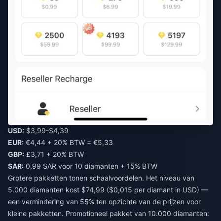
USD:
$3,99-$4,39
EUR:
€4,44 + 20% BTW = €5,33
GBP:
£3,71 + 20% BTW
SAR:
0,99 SAR voor 10 diamanten + 15% BTW
Grotere pakketten tonen schaalvoordelen. Het niveau van
5.000 diamanten kost $74,99 ($0,015 per diamant in USD) —
een vermindering van 55% ten opzichte van de prijzen voor
kleine pakketten. Promotioneel pakket van 10.000 diamanten: