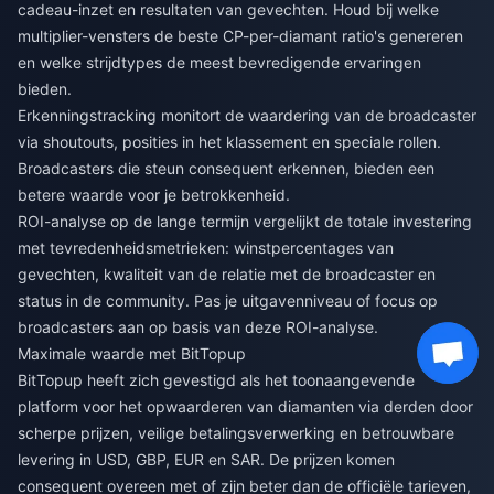
cadeau-inzet en resultaten van gevechten. Houd bij welke
multiplier-vensters de beste CP-per-diamant ratio's genereren
en welke strijdtypes de meest bevredigende ervaringen
bieden.
Erkenningstracking monitort de waardering van de broadcaster
via shoutouts, posities in het klassement en speciale rollen.
Broadcasters die steun consequent erkennen, bieden een
betere waarde voor je betrokkenheid.
ROI-analyse op de lange termijn vergelijkt de totale investering
met tevredenheidsmetrieken: winstpercentages van
gevechten, kwaliteit van de relatie met de broadcaster en
status in de community. Pas je uitgavenniveau of focus op
broadcasters aan op basis van deze ROI-analyse.
Maximale waarde met BitTopup
BitTopup heeft zich gevestigd als het toonaangevende
platform voor het opwaarderen van diamanten via derden door
scherpe prijzen, veilige betalingsverwerking en betrouwbare
levering in USD, GBP, EUR en SAR. De prijzen komen
consequent overeen met of zijn beter dan de officiële tarieven,