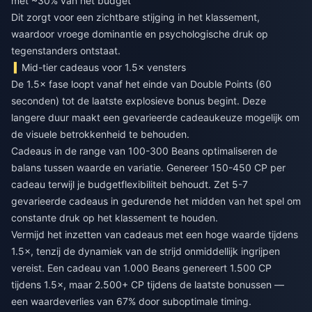
met ~30% van het budget
Dit zorgt voor een zichtbare stijging in het klassement,
waardoor vroege dominantie en psychologische druk op
tegenstanders ontstaat.
Mid-tier cadeaus voor 1.5× vensters
De 1.5× fase loopt vanaf het einde van Double Points (60
seconden) tot de laatste explosieve bonus begint. Deze
langere duur maakt een gevarieerde cadeaukeuze mogelijk om
de visuele betrokkenheid te behouden.
Cadeaus in de range van 100-300 Beans optimaliseren de
balans tussen waarde en variatie. Genereer 150-450 CP per
cadeau terwijl je budgetflexibiliteit behoudt. Zet 5-7
gevarieerde cadeaus in gedurende het midden van het spel om
constante druk op het klassement te houden.
Vermijd het inzetten van cadeaus met een hoge waarde tijdens
1.5×, tenzij de dynamiek van de strijd onmiddellijk ingrijpen
vereist. Een cadeau van 1.000 Beans genereert 1.500 CP
tijdens 1.5×, maar 2.500+ CP tijdens de laatste bonussen —
een waardeverlies van 67% door suboptimale timing.