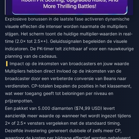
Explosieve bonussen in de laatste fase activeren dynamische
visuele effecten die intenser worden naarmate de multipliers
stijgen. Het scherm toont de huidige multiplier-waarden in real-
time (2.0× tot 2.5×+). Geluidssignalen begeleiden de visuele
indicatoren. De PK-timer telt zichtbaar af voor een nauwkeurige
planning van de cadeaus.
Impact op de inkomsten van broadcasters en jouw waarde
Multipliers hebben direct invloed op de inkomsten van de
broadcaster door een verbeterde conversie van Beans naar
verdiensten. CP-totalen bepalen de posities in het klassement,
wat weer toegang geeft tot beloningen per niveau en
prijzenpotten.
Een pakket van 5.000 diamanten ($74,99 USD) levert
aanzienlijk meer waarde op wanneer het wordt ingezet tijdens
2× of 2.5× vensters vergeleken met de standaard timing.
Dezelfde investering genereert dubbele of zelfs meer CP,
waardoor de kosten per bijdrage effectief worden gehalveerd.