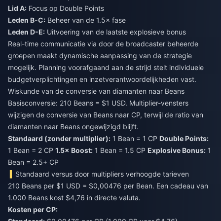
Lid A:
Focus op Double Points
Leden B-C:
Beheer van de 1.5× fase
Leden D-E:
Uitvoering van de laatste explosieve bonus
Real-time communicatie via door de broadcaster beheerde
groepen maakt dynamische aanpassing van de strategie
mogelijk. Planning voorafgaand aan de strijd stelt individuele
budgetverplichtingen en inzetverantwoordelijkheden vast.
Wiskunde van de conversie van diamanten naar Beans
Basisconversie: 210 Beans = $1 USD. Multiplier-vensters
wijzigen de conversie van Beans naar CP, terwijl de ratio van
diamanten naar Beans ongewijzigd blijft.
Standaard (zonder multiplier):
1 Bean = 1 CP
Double Points:
1 Bean = 2 CP
1.5× Boost:
1 Bean = 1.5 CP
Explosive Bonus:
1
Bean = 2.5+ CP
Standaard versus door multipliers verhoogde tarieven
210 Beans per $1 USD = $0,00476 per Bean. Een cadeau van
1.000 Beans kost $4,76 in directe valuta.
Kosten per CP: