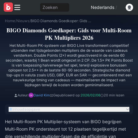
Zoeken
Nederlands
/
Home
/
Nieuws
/
BIGO Diamonds Goedkoper: Gids voor Multi-Room PK Multipliers 2026
BIGO Diamonds Goedkoper: Gids voor Multi-Room
PK Multipliers 2026
Het Multi-Room PK-systeem van BIGO Live transformeert competitief
uitzenden met tijdsgebonden multipliers die de waarde van cadeaus
versterken. Double Points (2×) wordt geactiveerd in de eerste 60
seconden, waarbij 1 Bean wordt omgezet in 2 CP. De 1.5× PK Points Boost
is van toepassing halverwege het spel, terwijl explosieve bonussen
oplopen tot 2.5×+ in de laatste 60-90 seconden. Strategische diamond
top-ups in valuta zoals USD, GBP, EUR en SAR — gecombineerd met een
nauwkeurige timing van cadeaus — maximaliseren de impact van
bijdragen terwijl de kosten worden geminimaliseerd.
Auteur:
David Kim
Gepubliceerd op:
2026/02/06
20 min lezen
Inhoudsopgave
Het Multi-Room PK Multiplier-systeem van BIGO begrijpen
Multi-Room PK ondersteunt tot 12 plaatsen tegelijkertijd met
drie verschillende multiplier-fasen die de efficiëntie van