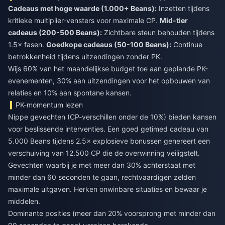
Cadeaus met hoge waarde (1.000+ Beans):
Inzetten tijdens
kritieke multiplier-vensters voor maximale CP.
Mid-tier
cadeaus (200-500 Beans):
Zichtbare steun behouden tijdens
1.5× fasen.
Goedkope cadeaus (50-100 Beans):
Continue
betrokkenheid tijdens uitzendingen zonder PK.
Wijs 60% van het maandelijkse budget toe aan geplande PK-
evenementen, 30% aan uitzendingen voor het opbouwen van
relaties en 10% aan spontane kansen.
PK-momentum lezen
Nippe gevechten (CP-verschillen onder de 10%) bieden kansen
voor beslissende interventies. Een goed getimed cadeau van
5.000 Beans tijdens 2.5× explosieve bonussen genereert een
verschuiving van 12.500 CP die de overwinning veiligstelt.
Gevechten waarbij je met meer dan 30% achterstaat met
minder dan 60 seconden te gaan, rechtvaardigen zelden
maximale uitgaven. Herken onwinbare situaties en bewaar je
middelen.
Dominante posities (meer dan 20% voorsprong met minder dan