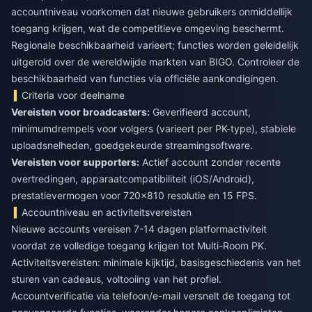
accountniveau voorkomen dat nieuwe gebruikers onmiddellijk
toegang krijgen, wat de competitieve omgeving beschermt.
Regionale beschikbaarheid varieert; functies worden geleidelijk
uitgerold over de wereldwijde markten van BIGO. Controleer de
beschikbaarheid van functies via officiële aankondigingen.
Criteria voor deelname
Vereisten voor broadcasters:
Geverifieerd account,
minimumdrempels voor volgers (varieert per PK-type), stabiele
uploadsnelheden, goedgekeurde streamingsoftware.
Vereisten voor supporters:
Actief account zonder recente
overtredingen, apparaatcompatibiliteit (iOS/Android),
prestatievermogen voor 720x810 resolutie en 15 FPS.
Accountniveau en activiteitsvereisten
Nieuwe accounts vereisen 7-14 dagen platformactiviteit
voordat ze volledige toegang krijgen tot Multi-Room PK.
Activiteitsvereisten: minimale kijktijd, basisgeschiedenis van het
sturen van cadeaus, voltooiing van het profiel.
Accountverificatie via telefoon/e-mail versnelt de toegang tot