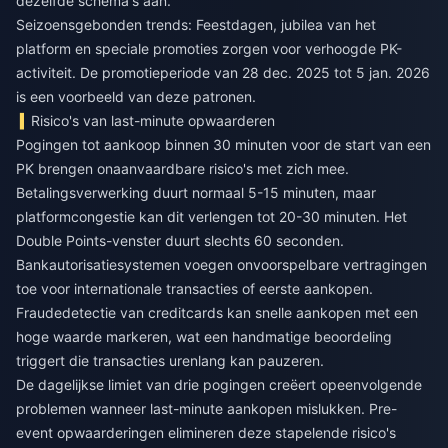
dezelfde schema's aan.
Seizoensgebonden trends: Feestdagen, jubilea van het
platform en speciale promoties zorgen voor verhoogde PK-
activiteit. De promotieperiode van 28 dec. 2025 tot 5 jan. 2026
is een voorbeeld van deze patronen.
Risico's van last-minute opwaarderen
Pogingen tot aankoop binnen 30 minuten voor de start van een
PK brengen onaanvaardbare risico's met zich mee.
Betalingsverwerking duurt normaal 5-15 minuten, maar
platformcongestie kan dit verlengen tot 20-30 minuten. Het
Double Points-venster duurt slechts 60 seconden.
Bankautorisatiesystemen voegen onvoorspelbare vertragingen
toe voor internationale transacties of eerste aankopen.
Fraudedetectie van creditcards kan snelle aankopen met een
hoge waarde markeren, wat een handmatige beoordeling
triggert die transacties urenlang kan pauzeren.
De dagelijkse limiet van drie pogingen creëert opeenvolgende
problemen wanneer last-minute aankopen mislukken. Pre-
event opwaarderingen elimineren deze stapelende risico's