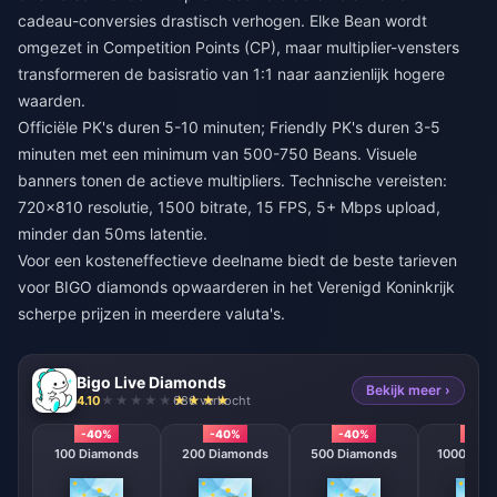
cadeau-conversies drastisch verhogen. Elke Bean wordt
omgezet in Competition Points (CP), maar multiplier-vensters
transformeren de basisratio van 1:1 naar aanzienlijk hogere
waarden.
Officiële PK's duren 5-10 minuten; Friendly PK's duren 3-5
minuten met een minimum van 500-750 Beans. Visuele
banners tonen de actieve multipliers. Technische vereisten:
720x810 resolutie, 1500 bitrate, 15 FPS, 5+ Mbps upload,
minder dan 50ms latentie.
Voor een kosteneffectieve deelname biedt
de beste tarieven
voor BIGO diamonds opwaarderen in het Verenigd Koninkrijk
scherpe prijzen in meerdere valuta's.
Bigo Live Diamonds
Bekijk meer ›
4.10
686 verkocht
-40%
-40%
-40%
-40
100 Diamonds
200 Diamonds
500 Diamonds
1000 Dia