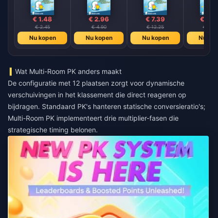
€ 1.48
€ 2.96
€ 7.39
€ 14.
€ 2.45
€ 4.90
€ 12.25
€ 24.
Nu kopen
Nu kopen
Nu kopen
Nu ko
Wat Multi-Room PK anders maakt
De configuratie met 12 plaatsen zorgt voor dynamische
verschuivingen in het klassement die direct reageren op
bijdragen. Standaard PK's hanteren statische conversieratio's;
Multi-Room PK implementeert drie multiplier-fasen die
strategische timing belonen.