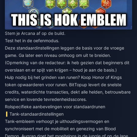
Stem je Arcana af op de build.
Test het in de oefenmodus.
Deze standaardinstellingen leggen de basis voor de vroege
game. Ga later een niveau omhoog om uit te breiden.
(Opmerking van de redacteur: ik heb gezien dat beginners dit
overslaan en er spijt van krijgen – houd je aan de basis.)
Hulp nodig bij het grinden van runen?
Koop Honor of Kings
token opwaarderen voor runen
. BitTopup levert de snelste
credits, waterdichte transacties, dekt alle helden, betrouwbare
service en lovende tevredenheidsscores.
Rolspecifieke aanbevelingen voor standaardrunen
Tank-standaardinstellingen
Tank-embleem verhoogt je uithoudingsvermogen en
synchroniseert met de mobiliteit en genezing van Blood
Demon. Augran doet het moeiteloos in de jungle of op de lane.