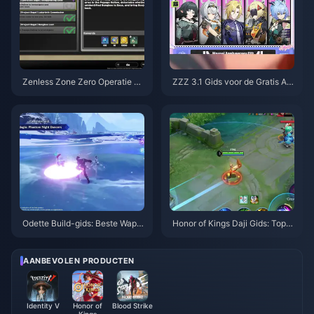
Zenless Zone Zero Operatie Ba
ZZZ 3.1 Gids voor de Gratis Ag
gel Gids | augustus 2026
ent-kiezer | Augustus 2026
Odette Build-gids: Beste Wape
Honor of Kings Daji Gids: Top 1
ns, Artefacten & Teams | Augus
0 Trucs | augustus 2026
tus 2026
AANBEVOLEN PRODUCTEN
Identity V
Honor of
Blood Strike