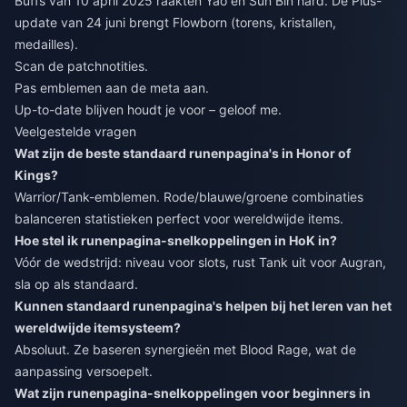
Buffs van 10 april 2025 raakten Yao en Sun Bin hard. De Plus-
update van 24 juni brengt Flowborn (torens, kristallen,
medailles).
Scan de patchnotities.
Pas emblemen aan de meta aan.
Up-to-date blijven houdt je voor – geloof me.
Veelgestelde vragen
Wat zijn de beste standaard runenpagina's in Honor of
Kings?
Warrior/Tank-emblemen. Rode/blauwe/groene combinaties
balanceren statistieken perfect voor wereldwijde items.
Hoe stel ik runenpagina-snelkoppelingen in HoK in?
Vóór de wedstrijd: niveau voor slots, rust Tank uit voor Augran,
sla op als standaard.
Kunnen standaard runenpagina's helpen bij het leren van het
wereldwijde itemsysteem?
Absoluut. Ze baseren synergieën met Blood Rage, wat de
aanpassing versoepelt.
Wat zijn runenpagina-snelkoppelingen voor beginners in