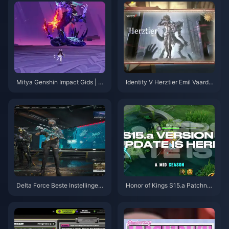
Mitya Genshin Impact Gids | A
Identity V Herztier Emil Vaardig
ugustus 2026
heden- en Gidsoverzicht | Aug
ustus 2026
Delta Force Beste Instellingen
Honor of Kings S15.a Patchnoti
Gids | Augustus 2026
ties | Augustus 2026