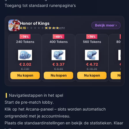
Toegang tot standaard runenpagina's
Honor of Kings
Bekijk meer ›
4.16
502 verkocht
-74%
-49%
-74%
-74%
240 Tokens
400 Tokens
560 Tokens
800 T
€ 2.02
€ 3.37
€ 4.72
€ 6.
€ 7.81
€ 6.65
€ 18.26
€ 26.
Nu kopen
Nu kopen
Nu kopen
Nu ko
Navigatiestappen in het spel
Start de pre-match lobby.
Klik op het Arcana-paneel – slots worden automatisch
ontgrendeld met je accountniveau.
Plaats die standaardinstellingen en bekijk de statistieken. Klaar