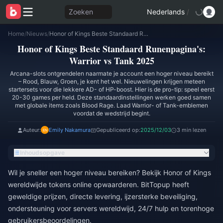
Zoeken
Nederlands
/
Home
/
Nieuws
/
Honor of Kings Beste Standaard Runenpagina's: Warrior vs Tank 2025
Honor of Kings Beste Standaard Runenpagina's:
Warrior vs Tank 2025
Arcana-slots ontgrendelen naarmate je account een hoger niveau bereikt
– Rood, Blauw, Groen, je kent het wel. Nieuwelingen krijgen meteen
startersets voor die lekkere AD- of HP-boost. Hier is de pro-tip: speel eerst
20-30 games per held. Deze standaardinstellingen werken goed samen
met globale items zoals Blood Rage. Laad Warrior- of Tank-emblemen
voordat de wedstrijd begint.
Auteur:
Emily Nakamura
Gepubliceerd op:
2025/12/03
3 min lezen
Inhoudsopgave
Wil je sneller een hoger niveau bereiken? Bekijk
Honor of Kings
wereldwijde tokens online opwaarderen
. BitTopup heeft
geweldige prijzen, directe levering, ijzersterke beveiliging,
ondersteuning voor servers wereldwijd, 24/7 hulp en torenhoge
gebruikersbeoordelingen.