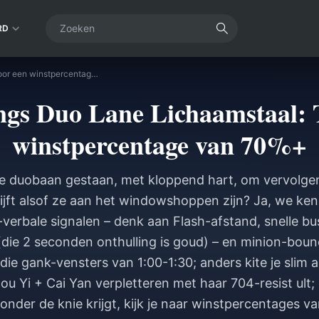
RD
Honor of Kings Duo Lane Lichaamstaal: Tips voor een winstpercentage van 70%+
ngs Duo Lane Lichaamstaal: T
winstpercentage van 70%+
 de duobaan gestaan, met kloppend hart, om vervolgens
ijft alsof ze aan het windowshoppen zijn? Ja, we ken
verbale signalen – denk aan Flash-afstand, snelle b
 (die 2 seconden onthulling is goud) – en minion-bou
die gank-vensters van 1:00-1:30; anders kite je slim ac
ou Yi + Cai Yan verpletteren met haar 704-resist ult;
it onder de knie krijgt, kijk je naar winstpercentages