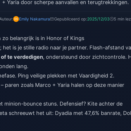
+ Yaria door scherpe aanvallen en terugtrekkingen.
Auteur:
Emily Nakamura
Gepubliceerd op:
2025/12/03
5 min le
o belangrijk is in Honor of Kings
 het is je stille radio naar je partner. Flash-afstand v
n of te verdedigen
, ondersteund door zichtcontrole. 
conden lang.
nefase. Ping veilige plekken met Vaardigheid 2.
s – paren zoals Marco + Yaria halen op deze manier
t minion-bounce stuns. Defensief? Kite achter de
eta schreeuwt het uit: Dyadia met 47,6% banrate, Dol