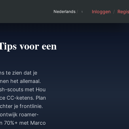
Inloggen
/
Regis
Nederlands
/
ips voor een
 te zien dat je
nen het allemaal.
ush-scouts met Hou
nce CC-ketens. Plan
hter je frontlinie.
 ontwijk roamer-
 van 70%+ met Marco