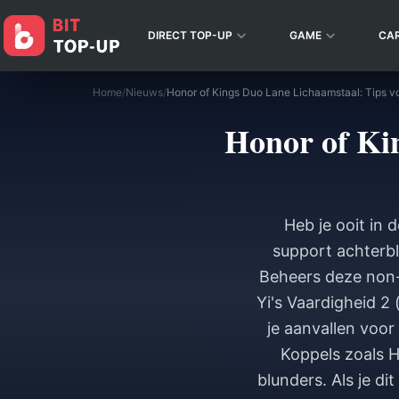
DIRECT TOP-UP
GAME
CA
Home
/
Nieuws
/
Honor of Ki
Heb je ooit in
support achterbl
Beheers deze non-
Yi's Vaardigheid 2
je aanvallen voor 
Koppels zoals H
blunders. Als je d