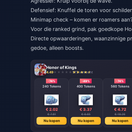
Agressief: Kruip voorbij de wave.
Defensief: Knuffel de toren voor schilde
Minimap check – komen er roamers aan
Voor die ranked grind, pak
goedkope Hon
Directe opwaarderingen, waanzinnige prij
gedoe, alleen boosts.
Honor of Kings
4.49
573 verkocht
-74%
-49%
-74%
240 Tokens
400 Tokens
560 Tokens
€ 2.02
€ 3.37
€ 4.72
€ 7.81
€ 6.65
€ 18.26
Nu kopen
Nu kopen
Nu kopen