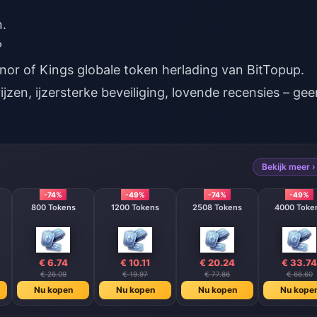
n.
?
or of Kings globale token herlading
van BitTopup.
zen, ijzersterke beveiliging, lovende recensies – gee
Bekijk meer ›
-74%
-49%
-74%
-49%
800 Tokens
1200 Tokens
2508 Tokens
4000 Tok
€ 6.74
€ 10.11
€ 20.24
€ 33.74
€ 26.09
€ 19.97
€ 77.86
€ 66.60
Nu kopen
Nu kopen
Nu kopen
Nu kope