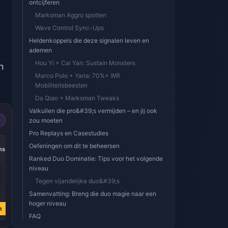
ontcijferen
Marksman Aggro spotten
Wave Control Sync-Ups
Heldenkoppels die deze signalen leven en
ademen
Hou Yi + Cai Yan: Sustain Monsters
n
Marco Polo + Yaria: 70%+ WR
Mobiliteitsbeesten
Da Qiao + Marksman Tweaks
Valkuilen die pro&#39;s vermijden – en jij ook
zou moeten
Pro Replays en Casestudies
-49%
-50%
Oefeningen om dit te beheersen
ens
8000 Tokens
80 Tokens
Ranked Duo Dominatie: Tips voor het volgende
niveau
Tegen vijandelijke duo&#39;s
€ 67.49
€ 0.66
Samenvatting: Breng die duo magie naar een
€ 133.22
€ 1.32
hoger niveau
n
Nu kopen
Nu kopen
FAQ