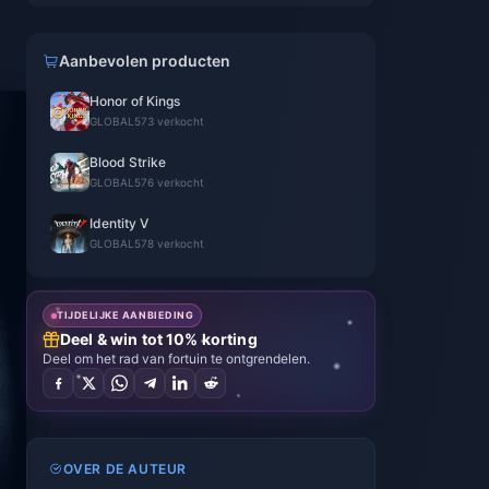
Aanbevolen producten
Honor of Kings
GLOBAL
573 verkocht
Blood Strike
GLOBAL
576 verkocht
Identity V
GLOBAL
578 verkocht
TIJDELIJKE AANBIEDING
Deel & win tot 10% korting
Deel om het rad van fortuin te ontgrendelen.
OVER DE AUTEUR