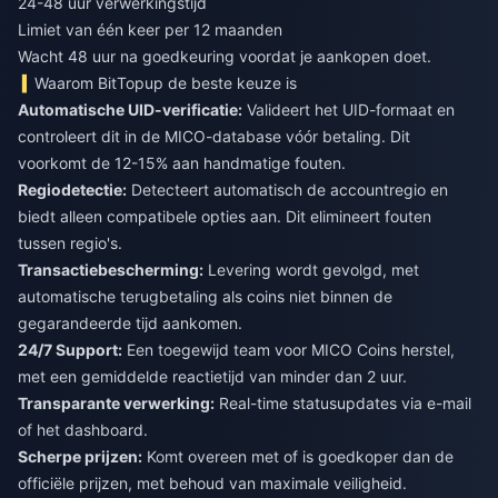
24-48 uur verwerkingstijd
Limiet van één keer per 12 maanden
Wacht 48 uur na goedkeuring voordat je aankopen doet.
Waarom BitTopup de beste keuze is
Automatische UID-verificatie:
Valideert het UID-formaat en
controleert dit in de MICO-database vóór betaling. Dit
voorkomt de 12-15% aan handmatige fouten.
Regiodetectie:
Detecteert automatisch de accountregio en
biedt alleen compatibele opties aan. Dit elimineert fouten
tussen regio's.
Transactiebescherming:
Levering wordt gevolgd, met
automatische terugbetaling als coins niet binnen de
gegarandeerde tijd aankomen.
24/7 Support:
Een toegewijd team voor MICO Coins herstel,
met een gemiddelde reactietijd van minder dan 2 uur.
Transparante verwerking:
Real-time statusupdates via e-mail
of het dashboard.
Scherpe prijzen:
Komt overeen met of is goedkoper dan de
officiële prijzen, met behoud van maximale veiligheid.