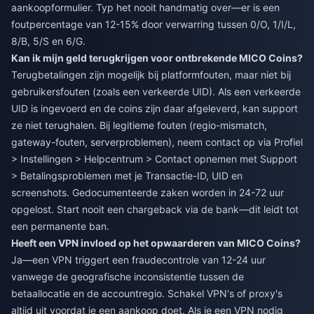
aankoopformulier. Typ het nooit handmatig over—er is een
foutpercentage van 12-15% door verwarring tussen 0/O, 1/I/L,
8/B, 5/S en 6/G.
Kan ik mijn geld terugkrijgen voor ontbrekende MICO Coins?
Terugbetalingen zijn mogelijk bij platformfouten, maar niet bij
gebruikersfouten (zoals een verkeerde UID). Als een verkeerde
UID is ingevoerd en de coins zijn daar afgeleverd, kan support
ze niet terughalen. Bij legitieme fouten (regio-mismatch,
gateway-fouten, serverproblemen), neem contact op via Profiel
> Instellingen > Helpcentrum > Contact opnemen met Support
> Betalingsproblemen met je Transactie-ID, UID en
screenshots. Gedocumenteerde zaken worden in 24-72 uur
opgelost. Start nooit een chargeback via de bank—dit leidt tot
een permanente ban.
Heeft een VPN invloed op het opwaarderen van MICO Coins?
Ja—een VPN triggert een fraudecontrole van 12-24 uur
vanwege de geografische inconsistentie tussen de
betaallocatie en de accountregio. Schakel VPN's of proxy's
altijd uit voordat je een aankoop doet. Als je een VPN nodig