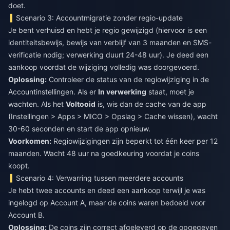
doet.
Scenario 3: Accountmigratie zonder regio-update
Je bent verhuisd en hebt je regio gewijzigd (hiervoor is een
identiteitsbewijs, bewijs van verblijf van 3 maanden en SMS-
verificatie nodig; verwerking duurt 24-48 uur). Je deed een
aankoop voordat de wijziging volledig was doorgevoerd.
Oplossing:
Controleer de status van de regiowijziging in de
Accountinstellingen. Als er
In verwerking
staat, moet je
wachten. Als het
Voltooid
is, wis dan de cache van de app
(Instellingen > Apps > MICO > Opslag > Cache wissen), wacht
30-60 seconden en start de app opnieuw.
Voorkomen:
Regiowijzigingen zijn beperkt tot één keer per 12
maanden. Wacht 48 uur na goedkeuring voordat je coins
koopt.
Scenario 4: Verwarring tussen meerdere accounts
Je hebt twee accounts en deed een aankoop terwijl je was
ingelogd op Account A, maar de coins waren bedoeld voor
Account B.
Oplossing:
De coins zijn correct afgeleverd op de opgegeven