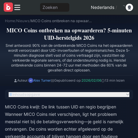
Zoeken
Nederlands
/
Home
/
Nieuws
/
MICO Coins ontbreken na opwaarderen? 5-minuten UID-herstelgids 2026
MICO Coins ontbreken na opwaarderen? 5-minuten
UID-herstelgids 2026
Snel antwoord: 90% van de ontbrekende MICO Coins na het opwaarderen
wordt veroorzaakt door UID-invoerfouten of regiomismatches. Deze 5-
minuten diagnose stelt vast of coins vertraagd zijn, vastzitten op
verkeerde regionale servers, of dat ondersteuning nodig is. Herstel
ontbrekende coins binnen 24-72 uur met methoden die 60% van de
gevallen direct oplossen.
Auteur:
Alex Turner
Gepubliceerd op:
2026/02/06
13 min lezen
Inhoudsopgave
MICO Coins kwijt: De link tussen UID en regio begrijpen
Wanneer MICO Coins niet verschijnen, ligt het probleem
meestal niet bij de betalingsverwerking—je geld is namelijk
ontvangen. De coins worden echter afgeleverd op de
verkeerde accounts of blijven hangen door een foutieve