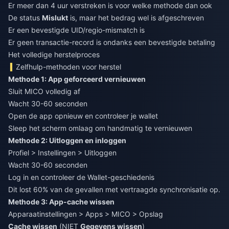
Er meer dan 4 uur verstreken is voor welke methode dan ook
De status
Mislukt
is, maar het bedrag wel is afgeschreven
Er een bevestigde UID/regio-mismatch is
Er geen transactie-record is ondanks een bevestigde betaling
Het volledige herstelproces
Zelfhulp-methoden voor herstel
Methode 1: App geforceerd vernieuwen
Sluit MICO volledig af
Wacht 30-60 seconden
Open de app opnieuw en controleer je wallet
Sleep het scherm omlaag om handmatig te vernieuwen
Methode 2: Uitloggen en inloggen
Profiel > Instellingen > Uitloggen
Wacht 30-60 seconden
Log in en controleer de Wallet-geschiedenis
Dit lost 60% van de gevallen met vertraagde synchronisatie op.
Methode 3: App-cache wissen
Apparaatinstellingen > Apps > MICO > Opslag
Cache wissen
(NIET
Gegevens wissen
)