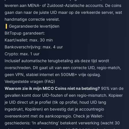
leveren aan MENA- of Zuidoost-Aziatische accounts. De coins
gaan dan naar de juiste UID maar op de verkeerde server, wat
handmatige correctie vereist.
Gegarandeerde levertijden
BitTopup garandeert:
Kaart/wallet: max. 30 min
Bankoverschrijving: max. 4 uur
Crypto: max. 1 uur
Inclusief automatische terugbetaling als deze tijd wordt
overschreden. Dit gaat uit van een correcte UID, regio-match,
geen VPN, stabiel internet en 500MB+ vrije opslag.
Veelgestelde vragen (FAQ)
Waarom zie ik mijn MICO Coins niet na betaling?
90% van de
gevallen komt door UID-fouten of een regio-mismatch. Kopieer
je UID direct uit je profiel (tik op profiel, houd UID lang
ingedrukt, Kopiëren) en bevestig dat je accountregio
overeenkomt met de aankoopregio. Check je Wallet-
geschiedenis: 'In afwachting' betekent verwerking (wacht 30