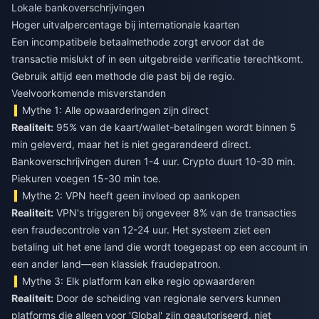
Lokale bankoverschrijvingen
Hoger uitvalpercentage bij internationale kaarten
Een incompatibele betaalmethode zorgt ervoor dat de
transactie mislukt of in een uitgebreide verificatie terechtkomt.
Gebruik altijd een methode die past bij de regio.
Veelvoorkomende misverstanden
Mythe 1: Alle opwaarderingen zijn direct
Realiteit:
95% van de kaart/wallet-betalingen wordt binnen 5
min geleverd, maar het is niet gegarandeerd direct.
Bankoverschrijvingen duren 1-4 uur. Crypto duurt 10-30 min.
Piekuren voegen 15-30 min toe.
Mythe 2: VPN heeft geen invloed op aankopen
Realiteit:
VPN's triggeren bij ongeveer 8% van de transacties
een fraudecontrole van 12-24 uur. Het systeem ziet een
betaling uit het ene land die wordt toegepast op een account in
een ander land—een klassiek fraudepatroon.
Mythe 3: Elk platform kan elke regio opwaarderen
Realiteit:
Door de scheiding van regionale servers kunnen
platforms die alleen voor 'Global' zijn geautoriseerd, niet