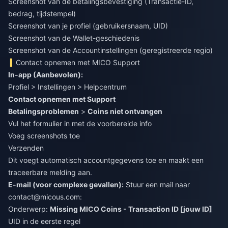
Screenshot van de betalingsbevestiging (Transactie-ID,
bedrag, tijdstempel)
Screenshot van je profiel (gebruikersnaam, UID)
Screenshot van de Wallet-geschiedenis
Screenshot van de Accountinstellingen (geregistreerde regio)
Contact opnemen met MICO Support
In-app (Aanbevolen):
Profiel > Instellingen > Helpcentrum
Contact opnemen met Support
Betalingsproblemen
>
Coins niet ontvangen
Vul het formulier in met de voorbereide info
Voeg screenshots toe
Verzenden
Dit voegt automatisch accountgegevens toe en maakt een
traceerbare melding aan.
E-mail (voor complexe gevallen):
Stuur een mail naar
contact@micous.com
:
Onderwerp:
Missing MICO Coins - Transaction ID [jouw ID]
UID in de eerste regel