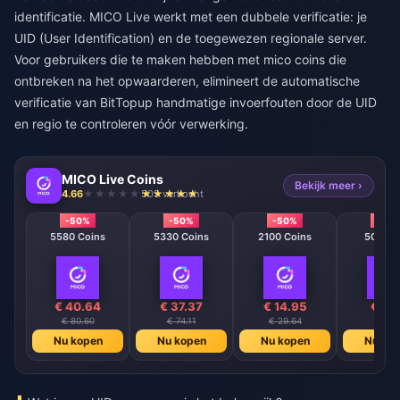
identificatie. MICO Live werkt met een dubbele verificatie: je
UID (User Identification) en de toegewezen regionale server.
Voor gebruikers die te maken hebben met
mico coins die
ontbreken na het opwaarderen
, elimineert de automatische
verificatie van BitTopup handmatige invoerfouten door de UID
en regio te controleren vóór verwerking.
MICO Live Coins
Bekijk meer ›
4.66
505 verkocht
-50%
-50%
-50%
-50
5580 Coins
5330 Coins
2100 Coins
508 Co
€ 40.64
€ 37.37
€ 14.95
€ 3.
€ 80.60
€ 74.11
€ 29.64
€ 7.4
Nu kopen
Nu kopen
Nu kopen
Nu ko