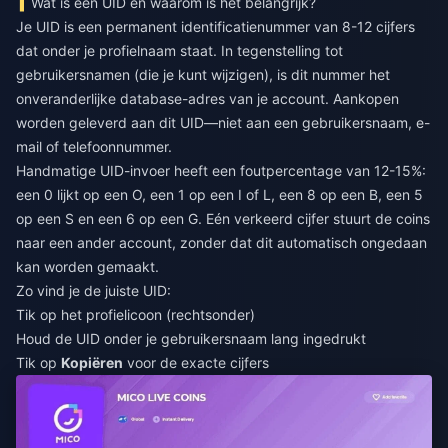
Wat is een UID en waarom is het belangrijk?
Je UID is een permanent identificatienummer van 8-12 cijfers
dat onder je profielnaam staat. In tegenstelling tot
gebruikersnamen (die je kunt wijzigen), is dit nummer het
onveranderlijke database-adres van je account. Aankopen
worden geleverd aan dit UID—niet aan een gebruikersnaam, e-
mail of telefoonnummer.
Handmatige UID-invoer heeft een foutpercentage van 12-15%:
een 0 lijkt op een O, een 1 op een I of L, een 8 op een B, een 5
op een S en een 6 op een G. Eén verkeerd cijfer stuurt de coins
naar een ander account, zonder dat dit automatisch ongedaan
kan worden gemaakt.
Zo vind je de juiste UID:
Tik op het profielicoon (rechtsonder)
Houd de UID onder je gebruikersnaam lang ingedrukt
Tik op
Kopiëren
voor de exacte cijfers