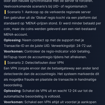
door een nieuwe synchronisatie met de server te forceren.
Veelvoorkomende scenario's bij UID- of regiomismatch
Scenario 1: Aankoop op de verkeerde regionale server
Een gebruiker uit de 'Global' regio kocht via een platform dat
standaard op 'MENA'-prijzen stond. Er werd minder betaald per
coin, maar de coins werden geleverd aan een niet-bestaand
MENA-account.
Oplossing:
Neem contact op met de support met je
Transactie-ID en de juiste UID. Verwerkingstijd: 24-72 uur.
Voorkomen:
Controleer de regio-indicator vóór betaling.
BitTopup toont de accountregio tijdens het afrekenen.
Scenario 2: Detectiefouten door VPN
Een VPN zorgde ervoor dat de betaalgateway een ander land
detecteerde dan de accountregio. Het systeem markeerde dit
als mogelijke fraude en plaatste de transactie in handmatige
beoordeling.
Oplossing:
Schakel de VPN uit en wacht 12-24 uur tot de
automatische beoordeling is voltooid.
Voorkomen:
Schakel een VPN altijd uit voordat je aankopen