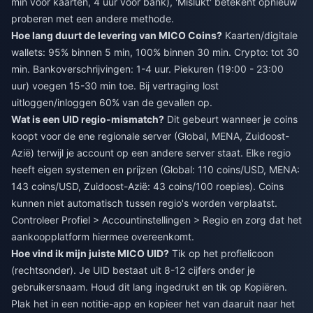
min voor kaarten, 4 uur voor bank), 'Mislukt' betekent opnieuw
proberen met een andere methode.
Hoe lang duurt de levering van MICO Coins?
Kaarten/digitale
wallets: 95% binnen 5 min, 100% binnen 30 min. Crypto: tot 30
min. Bankoverschrijvingen: 1-4 uur. Piekuren (19:00 - 23:00
uur) voegen 15-30 min toe. Bij vertraging lost
uitloggen/inloggen 60% van de gevallen op.
Wat is een UID regio-mismatch?
Dit gebeurt wanneer je coins
koopt voor de ene regionale server (Global, MENA, Zuidoost-
Azië) terwijl je account op een andere server staat. Elke regio
heeft eigen systemen en prijzen (Global: 110 coins/USD, MENA:
143 coins/USD, Zuidoost-Azië: 43 coins/100 roepies). Coins
kunnen niet automatisch tussen regio's worden verplaatst.
Controleer Profiel > Accountinstellingen > Regio en zorg dat het
aankoopplatform hiermee overeenkomt.
Hoe vind ik mijn juiste MICO UID?
Tik op het profielicoon
(rechtsonder). Je UID bestaat uit 8-12 cijfers onder je
gebruikersnaam. Houd dit lang ingedrukt en tik op Kopiëren.
Plak het in een notitie-app en kopieer het van daaruit naar het