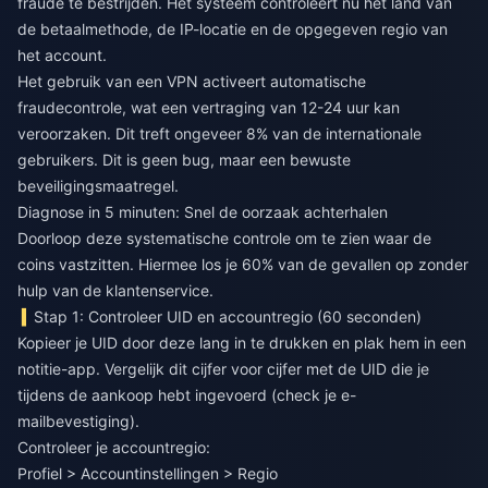
fraude te bestrijden. Het systeem controleert nu het land van
de betaalmethode, de IP-locatie en de opgegeven regio van
het account.
Het gebruik van een VPN activeert automatische
fraudecontrole, wat een vertraging van 12-24 uur kan
veroorzaken. Dit treft ongeveer 8% van de internationale
gebruikers. Dit is geen bug, maar een bewuste
beveiligingsmaatregel.
Diagnose in 5 minuten: Snel de oorzaak achterhalen
Doorloop deze systematische controle om te zien waar de
coins vastzitten. Hiermee los je 60% van de gevallen op zonder
hulp van de klantenservice.
Stap 1: Controleer UID en accountregio (60 seconden)
Kopieer je UID door deze lang in te drukken en plak hem in een
notitie-app. Vergelijk dit cijfer voor cijfer met de UID die je
tijdens de aankoop hebt ingevoerd (check je e-
mailbevestiging).
Controleer je accountregio:
Profiel > Accountinstellingen > Regio