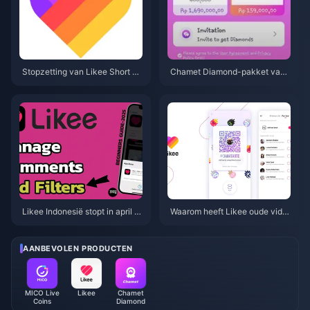
Stopzetting van Likee Short Vi
Chamet Diamond-pakket van
deo in Indonesië (april 2026): C
$3,44 in 2026: Is het de aanko
oins, back-up & volgende stap
op echt waard?
pen
Likee Indonesië stopt in april 2
Waarom heeft Likee oude vide
026: Uw complete gids voor de
o's in Indonesië verwijderd na
volgende stappen
april 2026?
AANBEVOLEN PRODUCTEN
MICO Live
Likee
Chamet
Coins
Diamond