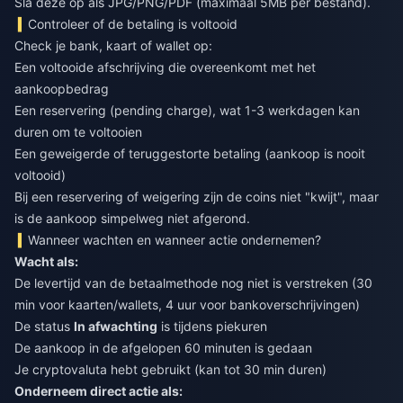
Sla deze op als JPG/PNG/PDF (maximaal 5MB per bestand).
Controleer of de betaling is voltooid
Check je bank, kaart of wallet op:
Een voltooide afschrijving die overeenkomt met het
aankoopbedrag
Een reservering (pending charge), wat 1-3 werkdagen kan
duren om te voltooien
Een geweigerde of teruggestorte betaling (aankoop is nooit
voltooid)
Bij een reservering of weigering zijn de coins niet "kwijt", maar
is de aankoop simpelweg niet afgerond.
Wanneer wachten en wanneer actie ondernemen?
Wacht als:
De levertijd van de betaalmethode nog niet is verstreken (30
min voor kaarten/wallets, 4 uur voor bankoverschrijvingen)
De status
In afwachting
is tijdens piekuren
De aankoop in de afgelopen 60 minuten is gedaan
Je cryptovaluta hebt gebruikt (kan tot 30 min duren)
Onderneem direct actie als: