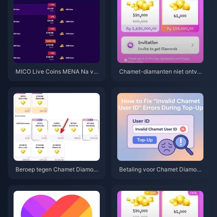
MICO Live Coins MENA Na v5.
Chamet-diamanten niet ontva
2: Goedkoopste Deals 2026
ngen na Google-opwaarderin
g? Oplossing voor 2026
Beroep tegen Chamet Diamon
Betaling voor Chamet Diamond
d chargeback-ban 2026: Is het
s geweigerd? Safe Buy biedt d
slagingspercentage echt 0%?
e oplossing (juni 2026)