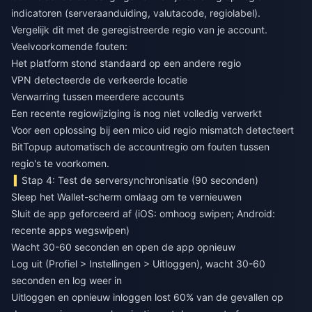
indicatoren (serveraanduiding, valutacode, regiolabel).
Vergelijk dit met de geregistreerde regio van je account.
Veelvoorkomende fouten:
Het platform stond standaard op een andere regio
VPN detecteerde de verkeerde locatie
Verwarring tussen meerdere accounts
Een recente regiowijziging is nog niet volledig verwerkt
Voor een
oplossing bij een mico uid regio mismatch
detecteert
BitTopup automatisch de accountregio om fouten tussen
regio's te voorkomen.
Stap 4: Test de serversynchronisatie (90 seconden)
Sleep het Wallet-scherm omlaag om te vernieuwen
Sluit de app geforceerd af (iOS: omhoog swipen; Android:
recente apps wegswipen)
Wacht 30-60 seconden en open de app opnieuw
Log uit (Profiel > Instellingen > Uitloggen), wacht 30-60
seconden en log weer in
Uitloggen en opnieuw inloggen lost 60% van de gevallen op