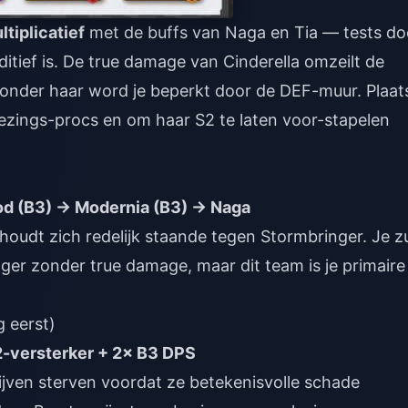
ltiplicatief
met de buffs van Naga en Tia — tests do
itief is. De true damage van Cinderella omzeilt de
Zonder haar word je beperkt door de DEF-muur. Plaat
genezings-procs en om haar S2 te laten voor-stapelen
ood (B3) → Modernia (B3) → Naga
oudt zich redelijk staande tegen Stormbringer. Je zu
er zonder true damage, maar dit team is je primaire
g eerst)
2-versterker + 2× B3 DPS
jven sterven voordat ze betekenisvolle schade