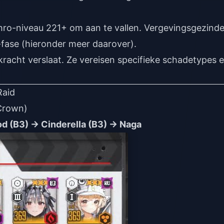
chro-niveau 221+ om aan te vallen. Vergevingsgezinde
fase (hieronder meer daarover).
 kracht verslaat. Ze vereisen specifieke schadetypes 
Raid
 Crown)
od (B3) → Cinderella (B3) → Naga