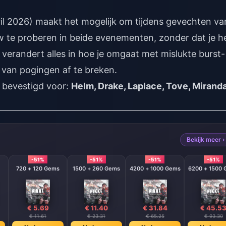
il 2026) maakt het mogelijk om tijdens gevechten va
w te proberen in beide evenementen, zonder dat je h
t verandert alles in hoe je omgaat met mislukte burst-
s van pogingen af te breken.
s bevestigd voor:
Helm, Drake, Laplace, Tove, Mirand
Bekijk meer ›
-51%
-51%
-51%
-51%
720 + 120 Gems
1500 + 260 Gems
4200 + 1000 Gems
6200 + 1500
€ 5.69
€ 11.40
€ 31.84
€ 45.5
€ 11.61
€ 23.31
€ 65.25
€ 93.30