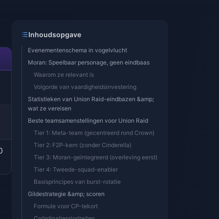
Inhoudsopgave
Evenementenschema in vogelvlucht
Moran: Speelbaar personage, geen eindbaas
Waarom ze relevant is
Volgorde van vaardigheidsinvestering
Statistieken van Union Raid-eindbazen &amp;
wat ze vereisen
Beste teamsamenstellingen voor Union Raid
Tier 1: Meta-team (gecentreerd rond Crown)
Tier 2: F2P-kern (zonder Cinderella)
0
Tier 3: Moran-geïntegreerd (overleving eerst)
Tier 4: Tweede-squad-enabler
Basisprincipes van burst-rotatie
Gildestrategie &amp; scoren
Formule voor CP-tekort
Coördinatieprioriteiten