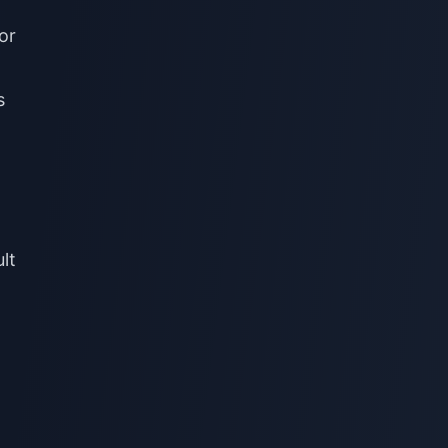
or
s
lt