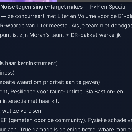
 Noise tegen single-target nukes
in PvP en Special
el — ze concurreert met Liter en Volume voor de B1-pl
-waarde van Liter meestal. Als je team niet doodgaa
lpunt is, zijn Moran's taunt + DR-pakket werkelijk
is haar kerninstrument)
iness)
 moeite waard om prioriteit aan te geven)
ht, Resilience voor taunt-uptime. Sla Bastion- en
nteractie met haar kit.
 wat ze vereisen
 DEF (gemeten door de community). Fysieke schade v
uur aan. True damage is de enige betrouwbare manie