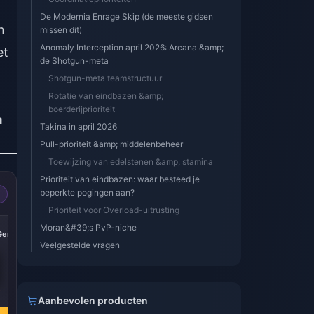
De Modernia Enrage Skip (de meeste gidsen
n
missen dit)
Anomaly Interception april 2026: Arcana &amp;
et
de Shotgun-meta
Shotgun-meta teamstructuur
Rotatie van eindbazen &amp;
boerderijprioriteit
a
Takina in april 2026
Pull-prioriteit &amp; middelenbeheer
Toewijzing van edelstenen &amp; stamina
Prioriteit van eindbazen: waar besteed je
beperkte pogingen aan?
Prioriteit voor Overload-uitrusting
Moran&#39;s PvP-niche
 Gems
Veelgestelde vragen
3
Aanbevolen producten