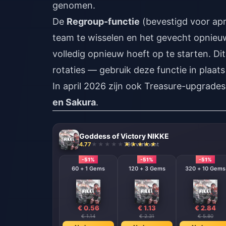
genomen.
De
Regroup-functie
(bevestigd voor apr
team te wisselen en het gevecht opnieu
volledig opnieuw hoeft op te starten. Di
rotaties — gebruik deze functie in plaat
In april 2026 zijn ook Treasure-upgrade
en Sakura
.
Goddess of Victory NIKKE
4.77
790 verkocht
-51%
-51%
-51%
60 + 1 Gems
120 + 3 Gems
320 + 10 Gems
€ 0.56
€ 1.13
€ 2.84
€ 1.14
€ 2.31
€ 5.80