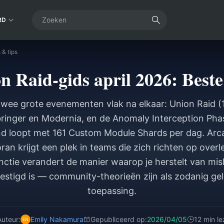
RD
 & tips
Raid-gids april 2026: Beste
twee grote evenementen vlak na elkaar: Union Raid (
ringer en Modernia, en de Anomaly Interception Ph
nd loopt met 161 Custom Module Shards per dag. Arc
an krijgt een plek in teams die zich richten op overl
ctie verandert de manier waarop je herstelt van mislu
evestigd is — community-theorieën zijn als zodanig ge
toepassing.
Auteur:
Emily Nakamura
Gepubliceerd op:
2026/04/05
12 min l