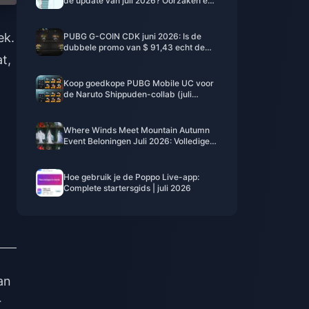
de update van juli 2026? Oorzaken en
oplossingen
ek.
PUBG G-COIN CDK juni 2026: Is de
dubbele promo van $ 91,43 echt de
t,
moeite waard?
Koop goedkope PUBG Mobile UC voor
de Naruto Shippuden-collab (juli
2026): kosten, beste pakketten & veilig
opwaarderen
Where Winds Meet Mountain Autumn
Event Beloningen Juli 2026: Volledige
Lijst, Valuta & Prioriteit
Hoe gebruik je de Poppo Live-app:
Complete startersgids | juli 2026
an
r