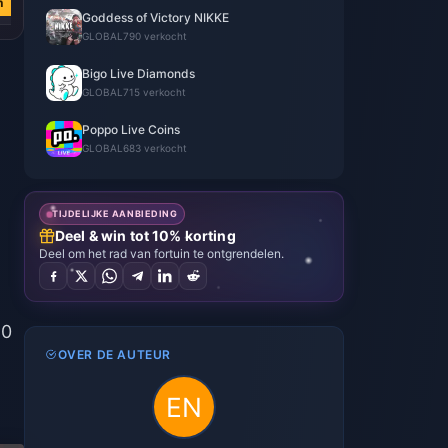
n
Goddess of Victory NIKKE
GLOBAL
790 verkocht
Bigo Live Diamonds
GLOBAL
715 verkocht
Poppo Live Coins
GLOBAL
683 verkocht
TIJDELIJKE AANBIEDING
Deel & win tot 10% korting
Deel om het rad van fortuin te ontgrendelen.
10
OVER DE AUTEUR