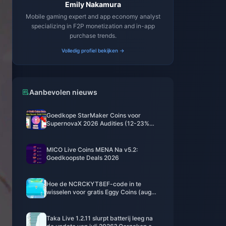
Emily Nakamura
Mobile gaming expert and app economy analyst
specializing in F2P monetization and in-app
purchase trends.
Volledig profiel bekijken →
Aanbevolen nieuws
Goedkope StarMaker Coins voor
SupernovaX 2026 Audities (12-23%
Korting)
MICO Live Coins MENA Na v5.2:
Goedkoopste Deals 2026
Hoe de NCRCKYT8EF-code in te
wisselen voor gratis Eggy Coins (aug
2026)
Taka Live 1.2.11 slurpt batterij leeg na