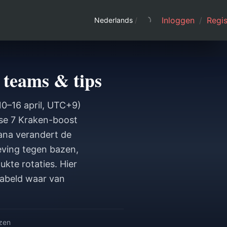
Inloggen
/
Regis
Nederlands
/
 teams & tips
10–16 april, UTC+9)
ase 7 Kraken-boost
ana verandert de
eving tegen bazen,
kte rotaties. Hier
labeld waar van
ezen