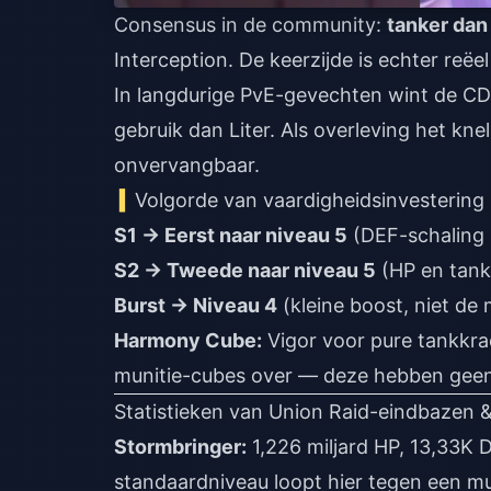
Consensus in de community:
tanker dan
Interception. De keerzijde is echter reë
In langdurige PvE-gevechten wint de CDR
gebruik dan Liter. Als overleving het kne
onvervangbaar.
Volgorde van vaardigheidsinvestering
S1 → Eerst naar niveau 5
(DEF-schaling 
S2 → Tweede naar niveau 5
(HP en tank
Burst → Niveau 4
(kleine boost, niet de
Harmony Cube:
Vigor voor pure tankkrac
munitie-cubes over — deze hebben geen i
Statistieken van Union Raid-eindbazen &
Stormbringer:
1,226 miljard HP, 13,33K
standaardniveau loopt hier tegen een m