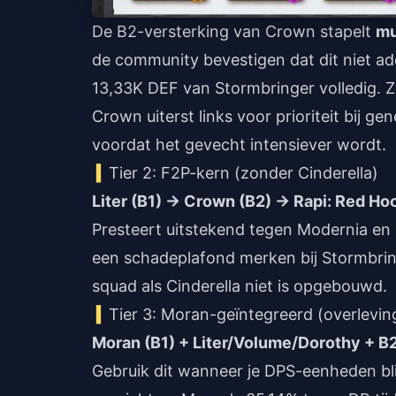
De B2-versterking van Crown stapelt
mu
de community bevestigen dat dit niet add
13,33K DEF van Stormbringer volledig. 
Crown uiterst links voor prioriteit bij 
voordat het gevecht intensiever wordt.
Tier 2: F2P-kern (zonder Cinderella)
Liter (B1) → Crown (B2) → Rapi: Red H
Presteert uitstekend tegen Modernia en h
een schadeplafond merken bij Stormbring
squad als Cinderella niet is opgebouwd.
Tier 3: Moran-geïntegreerd (overlevin
Moran (B1) + Liter/Volume/Dorothy + B
Gebruik dit wanneer je DPS-eenheden bli