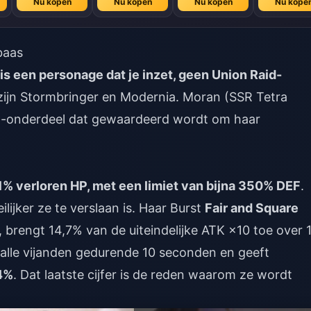
Nu kopen
Nu kopen
Nu kopen
Nu kope
baas
is een personage dat je inzet, geen Union Raid-
 zijn Stormbringer en Modernia. Moran (SSR Tetra
eam-onderdeel dat gewaardeerd wordt om haar
1% verloren HP, met een limiet van bijna 350% DEF
.
ijker ze te verslaan is. Haar Burst
Fair and Square
brengt 14,7% van de uiteindelijke ATK ×10 toe over 
t alle vijanden gedurende 10 seconden en geeft
4%
. Dat laatste cijfer is de reden waarom ze wordt