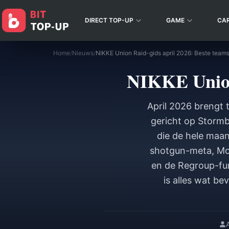
DIRECT TOP-UP
GAME
CA
Home
/
Nieuws
/
NIKKE Union Raid-gids april 2026: Beste teams
NIKKE Union 
April 2026 brengt 
gericht op Stormb
die de hele maa
shotgun-meta, Mor
en de Regroup-fun
is alles wat b