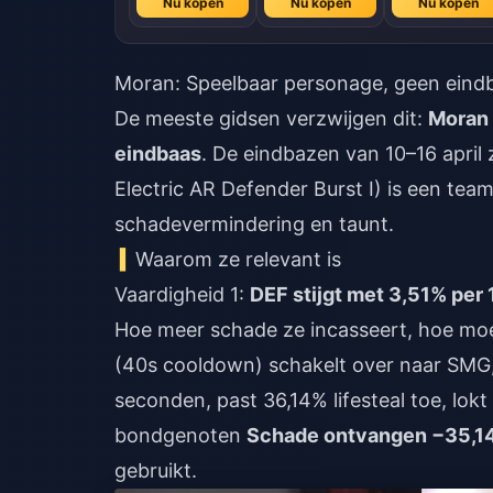
Nu kopen
Nu kopen
Nu kopen
Moran: Speelbaar personage, geen eind
De meeste gidsen verzwijgen dit:
Moran 
eindbaas
. De eindbazen van 10–16 april
Electric AR Defender Burst I) is een t
schadevermindering en taunt.
Waarom ze relevant is
Vaardigheid 1:
DEF stijgt met 3,51% per 
Hoe meer schade ze incasseert, hoe moeil
(40s cooldown) schakelt over naar SMG, 
seconden, past 36,14% lifesteal toe, lok
bondgenoten
Schade ontvangen −35,1
gebruikt.