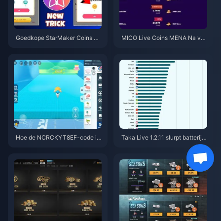
Goedkope StarMaker Coins vo
MICO Live Coins MENA Na v5.
or SupernovaX 2026 Audities
2: Goedkoopste Deals 2026
(12-23% Korting)
Hoe de NCRCKYT8EF-code in
Taka Live 1.2.11 slurpt batterij l
te wisselen voor gratis Eggy C
eeg na de update van juli 202
oins (aug 2026)
6? Oorzaken en oplossingen