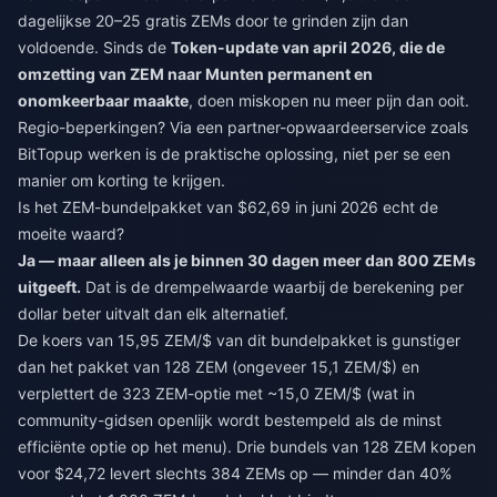
dagelijkse 20–25 gratis ZEMs door te grinden zijn dan
voldoende. Sinds de
Token-update van april 2026, die de
omzetting van ZEM naar Munten permanent en
onomkeerbaar maakte
, doen miskopen nu meer pijn dan ooit.
Regio-beperkingen? Via een partner-opwaardeerservice zoals
BitTopup werken is de praktische oplossing, niet per se een
manier om korting te krijgen.
Is het ZEM-bundelpakket van $62,69 in juni 2026 echt de
moeite waard?
Ja — maar alleen als je binnen 30 dagen meer dan 800 ZEMs
uitgeeft.
Dat is de drempelwaarde waarbij de berekening per
dollar beter uitvalt dan elk alternatief.
De koers van 15,95 ZEM/$ van dit bundelpakket is gunstiger
dan het pakket van 128 ZEM (ongeveer 15,1 ZEM/$) en
verplettert de 323 ZEM-optie met ~15,0 ZEM/$ (wat in
community-gidsen openlijk wordt bestempeld als de minst
efficiënte optie op het menu). Drie bundels van 128 ZEM kopen
voor $24,72 levert slechts 384 ZEMs op — minder dan 40%