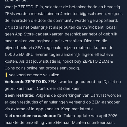
Voer je ZEPETO ID in, selecteer de betaalmethode en bevestig.
ZEMs worden meestal binnen 4 minuten bijgeschreven, volgens
de levertijden die door de community worden gerapporteerd.
Dit pad is het belangrijkst als je buiten de VS/KR bent, lokaal
geen App Store-cadeaukaarten beschikbaar hebt of gebruik
moet maken van regionale prijsverschillen. Diensten die
bijvoorbeeld via SEA-regionale prijzen routeren, kunnen de
1.000 ZEM SKU leveren tegen aanzienlijk lagere effectieve
kosten. Als dat jouw situatie is, houdt
buy ZEPETO ZEMs &
Coins coins online
het proces eenvoudig.
Veelvoorkomende valkuilen
Verkeerde ZEPETO ID:
ZEMs worden gerouteerd op ID, niet op
gebruikersnaam. Controleer dit drie keer.
Geen restitutie:
Volgens de opmerkingen van Carry1st worden
er geen restituties of annuleringen verleend op ZEM-aankopen
via externe of in-app kanalen. Koop met intentie.
Niet omzetten na aankoop:
De Token-update van april 2026
maakte de omzetting van ZEM naar Munten onomkeerbaar.