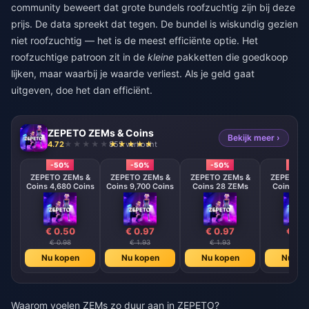
community beweert dat grote bundels roofzuchtig zijn bij deze
prijs. De data spreekt dat tegen. De bundel is wiskundig gezien
niet roofzuchtig — het is de meest efficiënte optie. Het
roofzuchtige patroon zit in de
kleine
pakketten die goedkoop
lijken, maar waarbij je waarde verliest. Als je geld gaat
uitgeven, doe het dan efficiënt.
ZEPETO ZEMs & Coins
Bekijk meer ›
4.72
855 verkocht
-50%
-50%
-50%
-50
ZEPETO ZEMs &
ZEPETO ZEMs &
ZEPETO ZEMs &
ZEPETO Z
Coins 4,680 Coins
Coins 9,700 Coins
Coins 28 ZEMs
Coins 58
€ 0.50
€ 0.97
€ 0.97
€ 1.
€ 0.98
€ 1.93
€ 1.93
€ 3.8
Nu kopen
Nu kopen
Nu kopen
Nu ko
Waarom voelen ZEMs zo duur aan in ZEPETO?