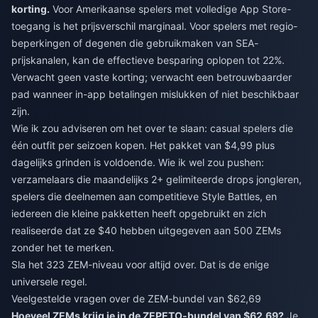
korting.
Voor Amerikaanse spelers met volledige App Store-
toegang is het prijsverschil marginaal. Voor spelers met regio-
beperkingen of degenen die gebruikmaken van SEA-
prijskanalen, kan de effectieve besparing oplopen tot 22%.
Verwacht geen vaste korting; verwacht een betrouwbaarder
pad wanneer in-app betalingen mislukken of niet beschikbaar
zijn.
Wie ik zou adviseren om het over te slaan: casual spelers die
één outfit per seizoen kopen. Het pakket van $4,99 plus
dagelijks grinden is voldoende. Wie ik wel zou pushen:
verzamelaars die maandelijks 2+ gelimiteerde drops jongleren,
spelers die deelnemen aan competitieve Style Battles, en
iedereen die kleine pakketten heeft opgebruikt en zich
realiseerde dat ze $40 hebben uitgegeven aan 500 ZEMs
zonder het te merken.
Sla het 323 ZEM-niveau voor altijd over. Dat is de enige
universele regel.
Veelgestelde vragen over de ZEM-bundel van $62,69
Hoeveel ZEMs krijg je in de ZEPETO-bundel van $62,69?
Je