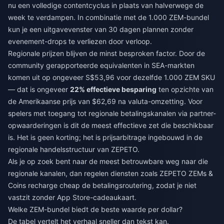
nu een volledige contentcyclus in plaats van halverwege de
week te verdampen. In combinatie met de 1.000 ZEM-bundel
kun je een uitgavevenster van 30 dagen plannen zonder
evenement-drops te verliezen door verloop.
Regionale prijzen blijven de minst besproken factor. Door de
community gerapporteerde equivalenten in SEA-markten
komen uit op ongeveer S$53,96 voor dezelfde 1.000 ZEM SKU
— dat is ongeveer
22% effectieve besparing
ten opzichte van
de Amerikaanse prijs van $62,69 na valuta-omzetting. Voor
spelers met toegang tot regionale betalingskanalen via partner-
opwaarderingen is dit de meest effectieve zet die beschikbaar
is. Het is geen korting; het is prijsarbitrage ingebouwd in de
regionale handelsstructuur van ZEPETO.
Als je op zoek bent naar de meest betrouwbare weg naar die
regionale kanalen, dan regelen diensten zoals
ZEPETO ZEMs &
Coins recharge cheap
de betalingsroutering, zodat je niet
vastzit zonder App Store-cadeaukaart.
Welke ZEM-bundel biedt de beste waarde per dollar?
De tabel vertelt het verhaal sneller dan tekst kan.