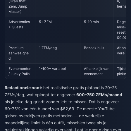
(Grab that
n,
Zem, Jump
herhaal
Master)
Advertenties
5+ ZEM
5–10 min
Dagelijk
+ Quests
missies
resette
00:00 
Premium
1 ZEM/dag
Bezoek huis
Abonne
aanwezighei
vereist
d
Evenementen
1–100+ variabel
Afhankelijk van
Tijdelijk
/ Lucky Pulls
evenement
pieken
Redactionele noot:
het realistische gratis plafond is 20–25
ZEMs/dag, wat oploopt tot ongeveer
600–750 ZEMs/maand
als je elke dag grindt zonder iets te missen. Dat is ongeveer
60–75% van één bundel van $62,69. De meeste YouTube-
gidsen overdrijven gratis methoden — de werkelijke
maandelijkse limiet is één outfit, misschien twee als je
gelukstrekkingen volledig overslaat. Laat je door gidsen over