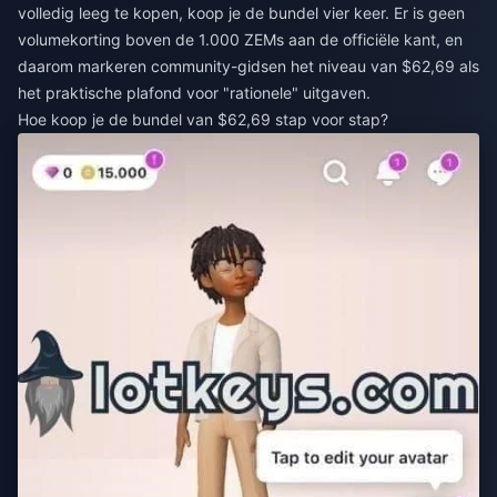
volledig leeg te kopen, koop je de bundel vier keer. Er is geen
volumekorting boven de 1.000 ZEMs aan de officiële kant, en
daarom markeren community-gidsen het niveau van $62,69 als
het praktische plafond voor "rationele" uitgaven.
Hoe koop je de bundel van $62,69 stap voor stap?