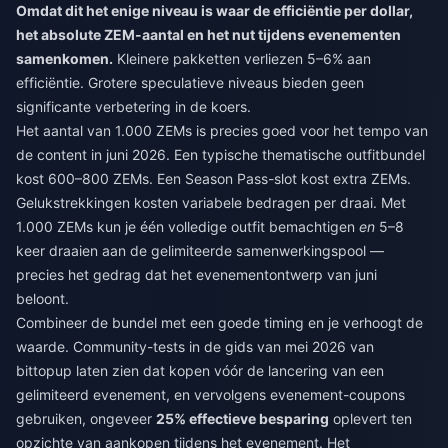
Omdat dit het enige niveau is waar de efficiëntie per dollar,
het absolute ZEM-aantal en het nut tijdens evenementen
samenkomen.
Kleinere pakketten verliezen 5–6% aan
efficiëntie. Grotere speculatieve niveaus bieden geen
significante verbetering in de koers.
Het aantal van 1.000 ZEMs is precies goed voor het tempo van
de content in juni 2026. Een typische thematische outfitbundel
kost 600–800 ZEMs. Een Season Pass-slot kost extra ZEMs.
Gelukstrekkingen kosten variabele bedragen per draai. Met
1.000 ZEMs kun je één volledige outfit bemachtigen
en
5–8
keer draaien aan de gelimiteerde samenwerkingspool —
precies het gedrag dat het evenementontwerp van juni
beloont.
Combineer de bundel met een goede timing en je verhoogt de
waarde. Community-tests in de gids van mei 2026 van
bittopup laten zien dat kopen vóór de lancering van een
gelimiteerd evenement, en vervolgens evenement-coupons
gebruiken, ongeveer
25% effectieve besparing
oplevert ten
opzichte van aankopen tijdens het evenement. Het