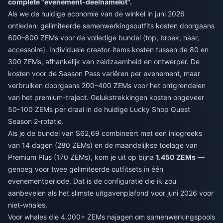
complete "evenement-deelnamekit".
Als we de huidige economie van de winkel in juni 2026
ontleden: gelimiteerde samenwerkingsoutfits kosten doorgaans
600–800 ZEMs voor de volledige bundel (top, broek, haar,
accessoire). Individuele creator-items kosten tussen de 80 en
300 ZEMs, afhankelijk van zeldzaamheid en ontwerper. De
kosten voor de Season Pass variëren per evenement, maar
verbruiken doorgaans 200–400 ZEMs voor het ontgrendelen
van het premium-traject. Gelukstrekkingen kosten ongeveer
50–100 ZEMs per draai in de huidige Lucky Shop Quest
Season 2-rotatie.
Als je de bundel van $62,69 combineert met een inlogreeks
van 14 dagen (280 ZEMs) en de maandelijkse toelage van
Premium Plus (170 ZEMs), kom je uit op bijna
1.450 ZEMs
—
genoeg voor twee gelimiteerde outfitsets in één
evenementperiode. Dat is de configuratie die ik zou
aanbevelen als het slimste uitgavenplafond voor juni 2026 voor
niet-whales.
Voor whales die 4.000+ ZEMs najagen om samenwerkingspools