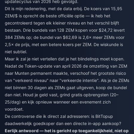
updatecyclus van 2026 heb gevolgd.
Dit is mijn redenering, met de data erbij. De koers van 15,95
ZEM/$ is oprecht de beste officiële optie — ik heb het
gecontroleerd tegen elk kleiner niveau en het verschil blijft
bestaan. Drie bundels van 128 ZEM kopen voor $24,72 levert
384 ZEMs op; de bundel van $62,69 is 2,6× meer ZEMs voor
2,5× de prijs, met een betere koers per ZEM. De wiskunde is
niet subtiel.
Maar ik zal je niet vertellen dat je het blindelings moet kopen.
Nadat de Token-update van april 2026 de omzetting van ZEM
naar Munten permanent maakte, verschoof het grootste risico
van "verkeerd niveau" naar "verkeerde intentie". Als je de ZEMs
niet binnen 30 dagen als ZEMs gaat uitgeven, koop de bundel
dan niet. Houd je geld vast, grind gratis opbrengsten (20–
25/dag) en kijk opnieuw wanneer een evenement zich
voordoet.
De controverse die ik direct zal adresseren: is BitTopup
daadwerkelijk goedkoper dan een directe in-app aankoop?
Eerlijk antwoord — het is gericht op toegankelijkheid, niet op