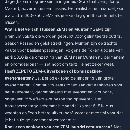
dagelijks via inlogreeksen, minigames (Grab that Zem, Jump
Master), advertenties en missies. Het realistische maandelijkse
plafond is 600–750 ZEMs als je elke dag grindt zonder iets te
missen.
Wat is het verschil tussen ZEMs en Munten?
ZEMs zijn
premium valuta die worden gebruikt voor gelimiteerde outfits,
Season Passes en gelukstrekkingen. Munten zijn de zachte
valuta voor basisaanpassingen. Volgens de Token-update van
april 2026 is de omzetting van ZEM naar Munten nu permanent
en onomkeerbaar — zet nooit om tenzij je het zeker weet.
Heeft ZEPETO ZEM-uitverkopen of bonuspakket-
evenementen?
Ja, periodiek rond de lancering van grote
evenementen. Community-tests tonen aan dat aankopen vóór
het evenement, gecombineerd met evenement-coupons,
ongeveer 25% effectieve besparing opleveren. Het
bonuspercentage schommelt maandelijks met 5–8%, dus
wachten op "een betere uitverkoop" zorgt er meestal voor dat
je het huidige evenementvenster mist.
Kan ik een aankoop van een ZEM-bundel retourneren?
Nee.