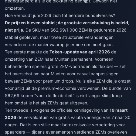
gedegradeerd als je de blokkering begrijpt. Gewoon niet
omzetten.
Hoe verhoudt juni 2026 zich tot eerdere bundelversies?
De prijzen bleven stabiel; de grootste verschuiving is beleid,
niet prijs.
De SKU van $62,69/1.000 ZEM is gedurende 2026
stabiel gebleven, maar twee structurele veranderingen
veranderen de manier waarop je ermee om moet gaan.
Ten eerste maakte de
Token-update van april 2026
de
omzetting van ZEM naar Munten permanent. Voorheen
behandelden spelers grote ZEM-voorraden als flexibel — zet
het overschot om naar Munten voor casual aanpassingen,
bewaar ZEMs voor premium drops. Nu is elke ZEM die je omzet
voor altijd uit de premium-economie verdwenen. De bundel van
$62,69 kopen "voor de flexibiliteit" is niet langer slim; koop
hem omdat je het als ZEMs gaat uitgeven.
Ten tweede is volgens de officiële kennisgeving van
19 maart
2026
de vervaldatum van gratis valuta verlengd van 7 naar 30
dagen. Dat is een stille maar betekenisvolle verbetering voor
spaarders — tijdens evenementen verdiende ZEMs overleven