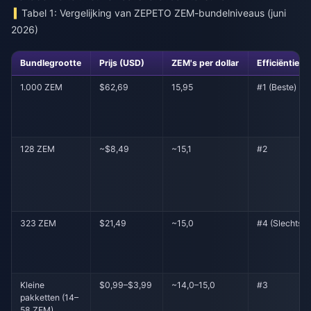
Tabel 1: Vergelijking van ZEPETO ZEM-bundelniveaus (juni
2026)
Bundlegrootte
Prijs (USD)
ZEM's per dollar
Efficiëntiera
1.000 ZEM
$62,69
15,95
#1 (Beste)
128 ZEM
~$8,49
~15,1
#2
323 ZEM
$21,49
~15,0
#4 (Slechtste
Kleine
$0,99–$3,99
~14,0–15,0
#3
pakketten (14–
58 ZEM)