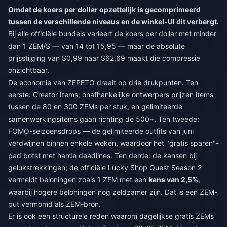
Omdat de koers per dollar opzettelijk is gecomprimeerd
tussen de verschillende niveaus en de winkel-UI dit verbergt.
Bij alle officiële bundels varieert de koers per dollar met minder
dan 1 ZEM/$ — van 14 tot 15,95 — maar de absolute
prijsstijging van $0,99 naar $62,69 maakt die compressie
onzichtbaar.
De economie van ZEPETO draait op drie drukpunten. Ten
eerste: Creator Items; onafhankelijke ontwerpers prijzen items
tussen de 80 en 300 ZEMs per stuk, en gelimiteerde
samenwerkingsitems gaan richting de 500+. Ten tweede:
FOMO-seizoensdrops — de gelimiteerde outfits van juni
verdwijnen binnen enkele weken, waardoor het "gratis sparen"-
pad botst met harde deadlines. Ten derde: de kansen bij
gelukstrekkingen; de officiële Lucky Shop Quest Season 2
vermeldt beloningen zoals 1 ZEM met een
kans van 2,5%
,
waarbij hogere beloningen nog zeldzamer zijn. Dat is een ZEM-
put vermomd als ZEM-bron.
Er is ook een structurele reden waarom dagelijkse gratis ZEMs