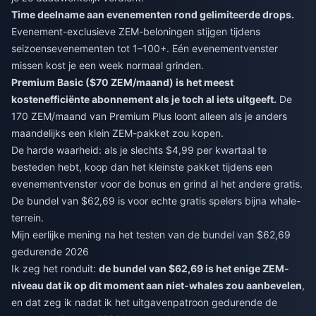
Time deelname aan evenementen rond gelimiteerde drops.
Evenement-exclusieve ZEM-beloningen stijgen tijdens
seizoensevenementen tot 1–100+. Eén evenementvenster
missen kost je een week normaal grinden.
Premium Basic ($70 ZEM/maand) is het meest
kostenefficiënte abonnement als je toch al iets uitgeeft.
De
170 ZEM/maand van Premium Plus loont alleen als je anders
maandelijks een klein ZEM-pakket zou kopen.
De harde waarheid: als je slechts $4,99 per kwartaal te
besteden hebt, koop dan het kleinste pakket tijdens een
evenementvenster voor de bonus en grind al het andere gratis.
De bundel van $62,69 is voor echte gratis spelers bijna whale-
terrein.
Mijn eerlijke mening na het testen van de bundel van $62,69
gedurende 2026
Ik zeg het ronduit:
de bundel van $62,69 is het enige ZEM-
niveau dat ik op dit moment aan niet-whales zou aanbevelen
,
en dat zeg ik nadat ik het uitgavenpatroon gedurende de