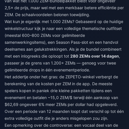
van wat het 1.000 ZEM-bundelpakket biedt voor ongeveer
2,5× de prijs, maar wel met een merkbaar betere efficiëntie per
ZEM. De schaalvoordelen belonen toewijding.
Wat kun je eigenlijk met 1.000 ZEMs? Gebaseerd op de huidige
winkelstructuur kijk je naar een volledige thematische outfitset
(meestal 600–800 ZEMs voor gelimiteerde
samenwerkingsitems), een Season Pass-slot en een handvol
deelnames aan gelukstrekkingen. Als je de bundel combineert
met een inlogreeks die oploopt tot
280 ZEMs over 14 dagen
,
passeer je de grens van 1.200+ ZEMs — genoeg voor twee
gelimiteerde drops in één evenementperiode.
Het addertje onder het gras: de ZEPETO-winkel verbergt de
berekening van de kosten per ZEM in de app. De meeste
spelers kopen in paniek drie kleine pakketten tijdens een
evenement en betalen ~15,0 ZEM/$ terwijl één aankoop van
$62,69 ongeveer 6% meer ZEMs per dollar had opgeleverd.
Over een periode van 12 maanden loopt dat verschil op tot één
extra volledige outfit die je anders misgelopen zou zijn.
Een opmerking over de controverse: een vocaal deel van de