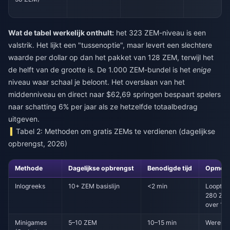
Wat de tabel werkelijk onthult:
het 323 ZEM-niveau is een
valstrik. Het lijkt een "tussenoptie", maar levert een slechtere
waarde per dollar op dan het pakket van 128 ZEM, terwijl het
de helft van de grootte is. De 1.000 ZEM-bundel is het
enige
niveau waar schaal je beloont. Het overslaan van het
middenniveau en direct naar $62,69 springen bespaart spelers
naar schatting 6% per jaar als ze hetzelfde totaalbedrag
uitgeven.
Tabel 2: Methoden om gratis ZEMs te verdienen (dagelijkse
opbrengst, 2026)
Methode
Dagelijkse opbrengst
Benodigde tijd
Opmerk
Inlogreeks
10+ ZEM basislijn
<2 min
Loopt op
280 ZEM
over 14
Minigames
5–10 ZEM
10–15 min
Wereldk