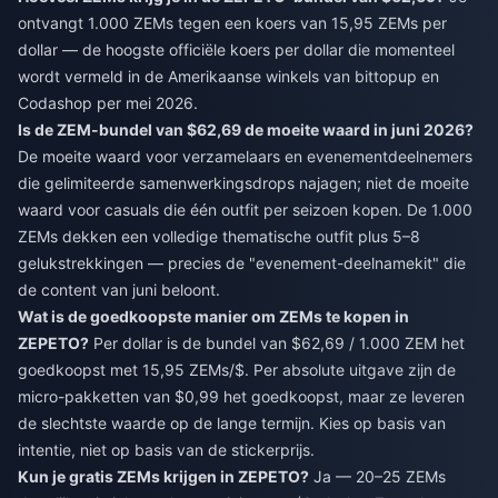
ontvangt 1.000 ZEMs tegen een koers van 15,95 ZEMs per
dollar — de hoogste officiële koers per dollar die momenteel
wordt vermeld in de Amerikaanse winkels van bittopup en
Codashop per mei 2026.
Is de ZEM-bundel van $62,69 de moeite waard in juni 2026?
De moeite waard voor verzamelaars en evenementdeelnemers
die gelimiteerde samenwerkingsdrops najagen; niet de moeite
waard voor casuals die één outfit per seizoen kopen. De 1.000
ZEMs dekken een volledige thematische outfit plus 5–8
gelukstrekkingen — precies de "evenement-deelnamekit" die
de content van juni beloont.
Wat is de goedkoopste manier om ZEMs te kopen in
ZEPETO?
Per dollar is de bundel van $62,69 / 1.000 ZEM het
goedkoopst met 15,95 ZEMs/$. Per absolute uitgave zijn de
micro-pakketten van $0,99 het goedkoopst, maar ze leveren
de slechtste waarde op de lange termijn. Kies op basis van
intentie, niet op basis van de stickerprijs.
Kun je gratis ZEMs krijgen in ZEPETO?
Ja — 20–25 ZEMs