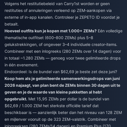
Volgens het restitutiebeleid van Carry1st worden er geen
restituties of annuleringen verleend op ZEM-aankopen via
externe of in-app kanalen. Controleer je ZEPETO ID voordat je
betaalt.
Hoeveel outfits kun je kopen met 1.000+ ZEMs?
Eén volledige
thematische outfitset (600–800 ZEMs) plus 5–8
gelukstrekkingen, of ongeveer 3–4 individuele creator-items.
Combineer met een inlogreeks (280 ZEMs over 14 dagen) voor
in totaal ~1.280 ZEMs — genoeg voor twee gelimiteerde drops
in één evenement.
Eindoordeel: Is de bundel van $62,69 je beste zet deze juni?
Koop hem als je gelimiteerde samenwerkingsdrops van juni
2026 najaagt, van plan bent de ZEMs binnen 30 dagen uit te
geven en je de waarde van kleine pakketten al hebt
opgebruikt.
Met 15,95 ZEMs per dollar is de bundel van
$62,69 / 1.000 ZEM het sterkste officiële tarief dat
beschikbaar is — aanzienlijk beter dan het niveau van 128 ZEM
en mijlenver vooruit op de 323 ZEM-valstrik. Combineer met
inlogreeksen (280 ZEMs/14 dagen) en Premium Plus (170