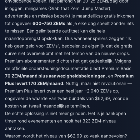
onvoldoende voelen. Het plafond van 20–25 ZEMs/dag door
inloggen, minigames (Grab that Zem, Jump Master),
advertenties en missies beperkt je maandelijkse gratis inkomen
tot ongeveer
600–750 ZEMs
als je elke dag speelt zonder iets
te missen. Eén gelimiteerde outfitset kan die hele
maandopbrengst opslokken. Dus wanneer spelers zeggen "Ik
heb geen geld voor ZEMs", bedoelen ze eigenlijk dat de gratis
curve niet overeenkomt met het tempo van de nieuwe drops.
Premium-abonnementen dichten het gat gedeeltelijk. Volgens
de officiële ondersteuningsdocumentatie biedt Premium Basic
70 ZEM/maand plus aanwezigheidsbeloningen
, en
Premium
Plus levert 170 ZEM/maand
. Nuttig, maar niet revolutionair —
Premium Plus levert over een heel jaar ~2.040 ZEMs op,
ongeveer de waarde van twee bundels van $62,69, voor de
kosten van twaalf maandelijkse termijnen.
De echte oplossing is niet meer grinden. Het is je aankopen
timen rond evenementen en nooit het 323 ZEM-niveau
aanraken.
Waarom wordt het niveau van $62,69 zo vaak aanbevolen?