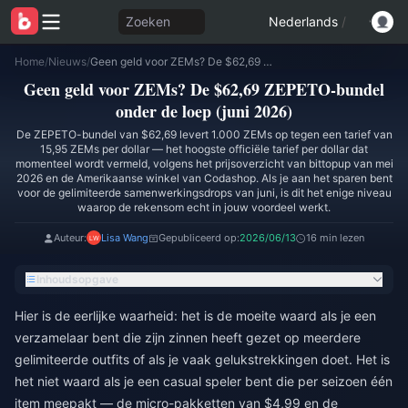
Zoeken
Nederlands
/
Home
/
Nieuws
/
Geen geld voor ZEMs? De $62,69 ZEPETO-bundel onder de loep (juni 2026)
Geen geld voor ZEMs? De $62,69 ZEPETO-bundel
onder de loep (juni 2026)
De ZEPETO-bundel van $62,69 levert 1.000 ZEMs op tegen een tarief van
15,95 ZEMs per dollar — het hoogste officiële tarief per dollar dat
momenteel wordt vermeld, volgens het prijsoverzicht van bittopup van mei
2026 en de Amerikaanse winkel van Codashop. Als je aan het sparen bent
voor de gelimiteerde samenwerkingsdrops van juni, is dit het enige niveau
waarop de rekensom echt in jouw voordeel werkt.
Auteur:
Lisa Wang
Gepubliceerd op:
2026/06/13
16 min lezen
Inhoudsopgave
Hier is de eerlijke waarheid: het is de moeite waard als je een
verzamelaar bent die zijn zinnen heeft gezet op meerdere
gelimiteerde outfits of als je vaak gelukstrekkingen doet. Het is
het niet waard als je een casual speler bent die per seizoen één
item meepakt — de micro-pakketten van $4,99 en de