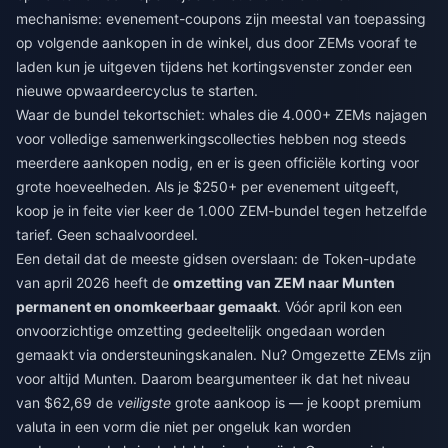
mechanisme: evenement-coupons zijn meestal van toepassing
op volgende aankopen in de winkel, dus door ZEMs vooraf te
laden kun je uitgeven tijdens het kortingsvenster zonder een
nieuwe opwaardeercyclus te starten.
Waar de bundel tekortschiet: whales die 4.000+ ZEMs najagen
voor volledige samenwerkingscollecties hebben nog steeds
meerdere aankopen nodig, en er is geen officiële korting voor
grote hoeveelheden. Als je $250+ per evenement uitgeeft,
koop je in feite vier keer de 1.000 ZEM-bundel tegen hetzelfde
tarief. Geen schaalvoordeel.
Een detail dat de meeste gidsen overslaan: de Token-update
van april 2026 heeft de
omzetting van ZEM naar Munten
permanent en onomkeerbaar gemaakt
. Vóór april kon een
onvoorzichtige omzetting gedeeltelijk ongedaan worden
gemaakt via ondersteuningskanalen. Nu? Omgezette ZEMs zijn
voor altijd Munten. Daarom beargumenteer ik dat het niveau
van $62,69 de
veiligste
grote aankoop is — je koopt premium
valuta in een vorm die niet per ongeluk kan worden