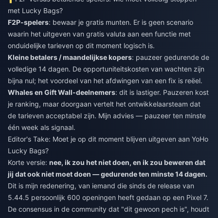
met Lucky Bags?
F2P-spelers
: bewaar je gratis munten. Er is geen scenario
waarin het uitgeven van gratis valuta aan een functie met
onduidelijke tarieven op dit moment logisch is.
Kleine betalers / maandelijkse kopers
: pauzeer gedurende de
volledige 14 dagen. De opportuniteitskosten van wachten zijn
bijna nul; het voordeel van het afdwingen van een fix is reëel.
Whales en Gift Wall-deelnemers
: dit is lastiger. Pauzeren kost
je ranking, maar doorgaan vertelt het ontwikkelaarsteam dat
de tarieven acceptabel zijn. Mijn advies — pauzeer ten minste
één week als signaal.
Editor's Take: Moet je op dit moment blijven uitgeven aan YoHo
Lucky Bags?
Korte versie:
nee, ik zou het niet doen, en ik zou beweren dat
jij dat ook niet moet doen — gedurende ten minste 14 dagen.
Dit is mijn redenering, van iemand die sinds de release van
5.44.5 persoonlijk 600 openingen heeft gedaan op een Pixel 7.
De consensus in de community dat "dit gewoon pech is", houdt