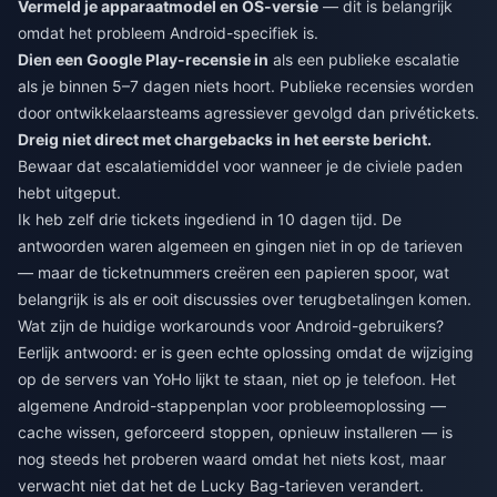
Vermeld je apparaatmodel en OS-versie
— dit is belangrijk
omdat het probleem Android-specifiek is.
Dien een Google Play-recensie in
als een publieke escalatie
als je binnen 5–7 dagen niets hoort. Publieke recensies worden
door ontwikkelaarsteams agressiever gevolgd dan privétickets.
Dreig niet direct met chargebacks in het eerste bericht.
Bewaar dat escalatiemiddel voor wanneer je de civiele paden
hebt uitgeput.
Ik heb zelf drie tickets ingediend in 10 dagen tijd. De
antwoorden waren algemeen en gingen niet in op de tarieven
— maar de ticketnummers creëren een papieren spoor, wat
belangrijk is als er ooit discussies over terugbetalingen komen.
Wat zijn de huidige workarounds voor Android-gebruikers?
Eerlijk antwoord: er is geen echte oplossing omdat de wijziging
op de servers van YoHo lijkt te staan, niet op je telefoon. Het
algemene Android-stappenplan voor probleemoplossing —
cache wissen, geforceerd stoppen, opnieuw installeren — is
nog steeds het proberen waard omdat het niets kost, maar
verwacht niet dat het de Lucky Bag-tarieven verandert.