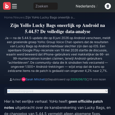
Zoeken
Nederlands
/
Home
/
Nieuws
/
Zijn YoHo Lucky Bags oneerlijk op Android na 5.44.5? De volledige data-analyse
Zijn YoHo Lucky Bags oneerlijk op Android na
5.44.5? De volledige data-analyse
Ja — na de 5.44.5-update die op 8 juni 2026 op Android verscheen, meldt
een groeiende groep YoHo: Group Voice Chat-spelers dat de resultaten
van Lucky Bags op Android merkbaar slechter zijn dan op iOS. Een
openbare Google Play-recensie van 19 mei 2026 startte de discussie,
waarin werd beweerd dat iPhone-gebruikers veel makkelijker de 66- en
99-muntenzakken konden claimen, terwijl Android-gebruikers
"achterbleven". De community-data die ik sindsdien heb verzameld —
ongeveer 1.500+ Android-trekkingen — wijst erop dat de kans op
zeldzame items na de patch is gedaald van ongeveer 4,2% naar 2,7%.
Auteur:
Sarah Mitchell
Gepubliceerd op:
2026/06/13
15 min lezen
Inhoudsopgave
Hier is het eerlijke verhaal: YoHo heeft
geen officiële patch
notes
uitgebracht over de kansberekening van Lucky Bags, en
de changelog van 5.44.5 vermeldt alleen algemene fixes.