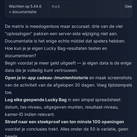
Wachten op 5.44.6
n.v.t.
Geen
+ documentatie
De matrix is meedogenloos maar accuraat: drie van de vier
"oplossingen" pakken een server-side wijziging niet aan.
Documentatie is het enige echte middel dat spelers hebben.
Hoe kun je je eigen Lucky Bag-resultaten testen en
documenteren?
Begin voordat je meer geld uitgeeft — je eigen data is de enige
data die je volledig kunt vertrouwen.
Open je in-app cadeau-/muntenhistorie
en maak screenshots
van de activiteit van de afgelopen 30 dagen. Voeg tijdstempels
toe.
Log elke geopende Lucky Bag
in een simpel spreadsheet:
datum, tas-niveau, uitgegeven munten, resultaat-niveau,
kamer-ID indien relevant.
Streef naar een steekproef van ten minste 100 openingen
voordat je conclusies trekt. Alles onder de 50 is variatie, geen
bewijs.