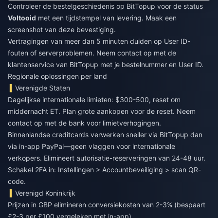
Controleer de bestelgeschiedenis op BitTopup voor de status
Voltooid
met een tijdstempel van levering. Maak een
screenshot van deze bevestiging.
Vertragingen van meer dan 5 minuten duiden op User ID-
fouten of serverproblemen. Neem contact op met de
klantenservice van BitTopup met je bestelnummer en User ID.
Regionale oplossingen per land
Verenigde Staten
Dagelijkse internationale limieten: $300-500, reset om
middernacht ET. Plan grote aankopen voor de reset. Neem
contact op met de bank voor limietverhogingen.
Binnenlandse creditcards verwerken sneller via BitTopup dan
via in-app PayPal—geen vlaggen voor internationale
verkopers. Elimineert autorisatie-reserveringen van 24-48 uur.
Schakel 2FA in: Instellingen > Accountbeveiliging > scan QR-
code.
Verenigd Koninkrijk
Prijzen in GBP elimineren conversiekosten van 2-3% (bespaart
£2-3 per £100 vergeleken met in-app).