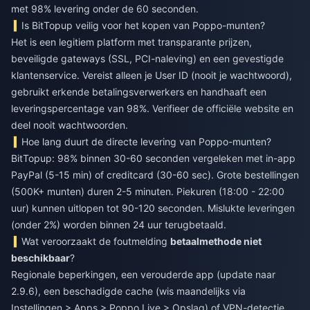
met 98% levering onder de 60 seconden.
Is BitTopup veilig voor het kopen van Poppo-munten?
Het is een legitiem platform met transparante prijzen,
beveiligde gateways (SSL, PCI-naleving) en een gevestigde
klantenservice. Vereist alleen je User ID (nooit je wachtwoord),
gebruikt erkende betalingsverwerkers en handhaaft een
leveringspercentage van 98%. Verifieer de officiële website en
deel nooit wachtwoorden.
Hoe lang duurt de directe levering van Poppo-munten?
BitTopup: 98% binnen 30-60 seconden vergeleken met in-app
PayPal (5-15 min) of creditcard (30-60 sec). Grote bestellingen
(500K+ munten) duren 2-5 minuten. Piekuren (18:00 - 22:00
uur) kunnen uitlopen tot 90-120 seconden. Mislukte leveringen
(onder 2%) worden binnen 24 uur terugbetaald.
Wat veroorzaakt de foutmelding
betaalmethode niet
beschikbaar
?
Regionale beperkingen, een verouderde app (update naar
2.9.6), een beschadigde cache (wis maandelijks via
Instellingen > Apps > Poppo Live > Opslag) of VPN-detectie