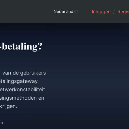
Inloggen
/
Regis
Nederlands
/
betaling?
 van de gebruikers
etalingsgateway
twerkonstabiliteit
ossingsmethoden en
rijgen.
en