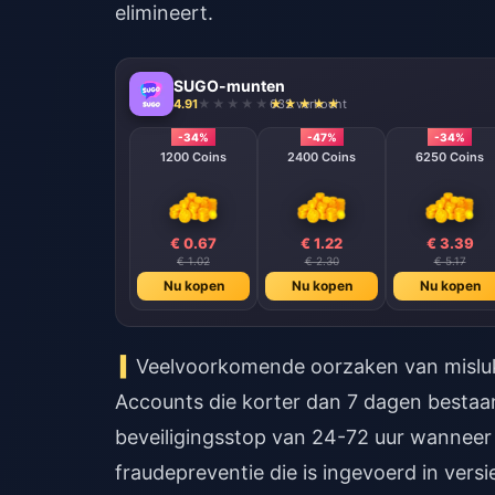
elimineert.
SUGO-munten
4.91
632 verkocht
-34%
-47%
-34%
1200 Coins
2400 Coins
6250 Coins
€ 0.67
€ 1.22
€ 3.39
€ 1.02
€ 2.30
€ 5.17
Nu kopen
Nu kopen
Nu kopen
Veelvoorkomende oorzaken van mislu
Accounts die korter dan 7 dagen bestaa
beveiligingsstop van 24-72 uur wannee
fraudepreventie die is ingevoerd in ver