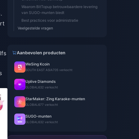
Waarom BitTopup betrouwbaardere levering
.
van SUGO-munten biedt
Best practices voor administratie
rt
Veelgestelde vragen
lfs
Aanbevolen producten
WeSing Kcoin
SOUTH EAST ASIA
705 verkocht
s
Uplive Diamonds
GLOBAL
632 verkocht
StarMaker: Zing Karaoke-munten
GLOBAL
677 verkocht
SUGO-munten
GLOBAL
632 verkocht