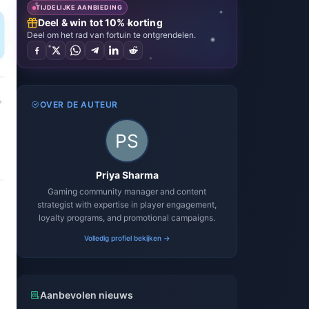
TIJDELIJKE AANBIEDING
Deel & win tot 10% korting
Deel om het rad van fortuin te ontgrendelen.
OVER DE AUTEUR
Priya Sharma
Gaming community manager and content
strategist with expertise in player engagement,
loyalty programs, and promotional campaigns.
Volledig profiel bekijken →
Aanbevolen nieuws