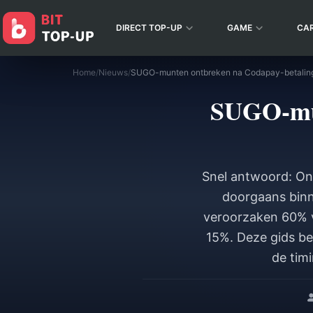
DIRECT TOP-UP
GAME
CA
Home
/
Nieuws
/
SUGO-munten ontbreken na Codapay-betaling
SUGO-mun
Snel antwoord: On
doorgaans binn
veroorzaken 60% v
15%. Deze gids be
de tim