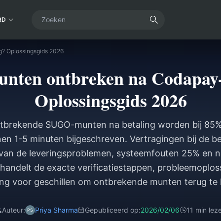
RD
? Oplossingsgids 2026
ten ontbreken na Codapay-
Oplossingsgids 2026
tbrekende SUGO-munten na betaling worden bij 85%
en 1-5 minuten bijgeschreven. Vertragingen bij de b
an de leveringsproblemen, systeemfouten 25% en ne
handelt de exacte verificatiestappen, probleemopl
ing voor geschillen om ontbrekende munten terug te k
Auteur:
Priya Sharma
Gepubliceerd op:
2026/02/06
11 min lez