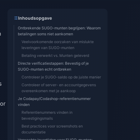
Inhoudsopgave
Ontbrekende SUGO-munten begrijpen: Waarom
n
betalingen soms niet aankomen
Veelvoorkomende oorzaken van mislukte
leveringen van SUGO-munten
Betaling verwerkt vs. Munten geleverd
Directe verificatiestappen: Bevestig of je
SUGO-munten echt ontbreken
Controleer je SUGO-saldo op de juiste manier
s
Controleer of server- en accountgegevens
overeenkomen met je aankoop
Je Codapay/Codashop-referentienummer
oor
vinden
Referentienummers vinden in
bevestigingsmails
Best practices voor screenshots en
documentatie
Verwachte levertijden voor SUGO-munten: