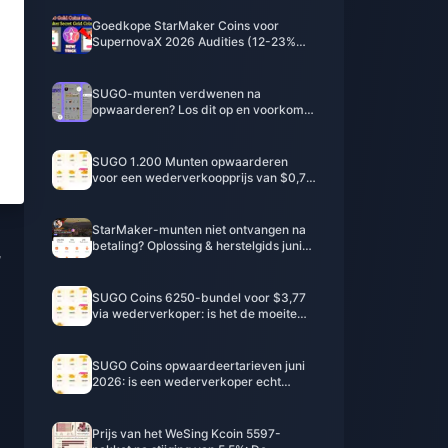
Goedkope StarMaker Coins voor
SupernovaX 2026 Audities (12-23%
Korting)
SUGO-munten verdwenen na
opwaarderen? Los dit op en voorkom
een ban in 2026
SUGO 1.200 Munten opwaarderen
voor een wederverkoopprijs van $0,75
(Prijscheck juni 2026)
StarMaker-munten niet ontvangen na
betaling? Oplossing & herstelgids juni
,
2026
SUGO Coins 6250-bundel voor $3,77
via wederverkoper: is het de moeite
waard? (juni 2026)
SUGO Coins opwaardeertarieven juni
2026: is een wederverkoper echt
goedkoper dan de officiële weg?
Prijs van het WeSing Kcoin 5597-