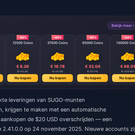
Bekijk meer ›
-40%
-40%
-45%
-34%
12500 Coins
37500 Coins
65000 Coins
130000 Coi
€ 6.26
€ 18.78
€ 32.04
€ 68.01
€ 10.35
€ 31.08
€ 57.76
€ 103.64
Nu kopen
Nu kopen
Nu kopen
Nu kope
kte leveringen van SUGO-munten
n, krijgen te maken met een automatische
r aankopen de $20 USD overschrijden — een
sie 2.41.0.0 op 24 november 2025. Nieuwe accounts zi