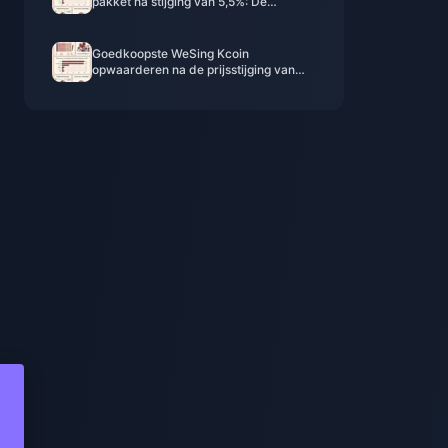
pakket na stijging van 5,5%: De
feitelijke v8.2-analyse (2026)
Goedkoopste WeSing Kcoin
opwaarderen na de prijsstijging van
5,5% in 2026: Echte berekeningen,
geteste kanalen, eindoordeel