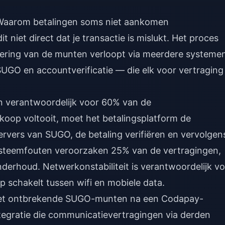
Waarom betalingen soms niet aankomen
niet direct dat je transactie is mislukt. Het proces
evering van de munten verloopt via meerdere systeme
SUGO en accountverificatie — die elk voor vertraging
jn verantwoordelijk voor 60% van de
koop voltooit, moet het betalingsplatform de
rvers van SUGO, de betaling verifiëren en vervolgen
ysteemfouten veroorzaken 25% van de vertragingen,
nderhoud. Netwerkonstabiliteit is verantwoordelijk v
p schakelt tussen wifi en mobiele data.
et
ontbrekende SUGO-munten na een Codapay-
ntegratie die communicatievertragingen via derden