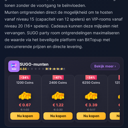
tonen zonder de voortgang te beïnvloeden.
Munten ontgrendelen direct de mogelijkheid om te hosten
vanaf niveau 15 (capaciteit van 12 spelers) en VIP-rooms vanaf
niveau 20 (16+ spelers). Cadeaus kunnen deze mijlpalen niet
vervangen.
SUGO party room ontgrendelingen
maximaliseren
de waarde via het beveiligde platform van BitTopup met
concurrerende prijzen en directe levering.
SUGO-munten
Bekijk meer ›
4.84
899 verkocht
-34%
-47%
-34%
-40
1200 Coins
2400 Coins
6250 Coins
12500 C
€ 0.67
€ 1.22
€ 3.39
€ 6.
€ 1.02
€ 2.30
€ 5.17
€ 10.3
Nu kopen
Nu kopen
Nu kopen
Nu ko