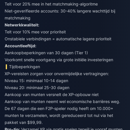
Telt voor 20% mee in het matchmaking-algoritme
Niet-geverifieerde accounts: 30-40% langere wachttijd bij
matchmaking
Netwerkkwaliteit:
Telt voor 10% mee voor prioriteit
Onstabiele verbindingen = automatische lagere prioriteit
Accountleeftijd:
Aankoopbeperkingen van 30 dagen (Tier 1)
Voorkomt snelle voortgang via grote initiële investeringen
Tijdbeperkingen
XP-vereisten zorgen voor onvermijdelijke vertragingen:
Niveau 15: minimaal 10-14 dagen
Niveau 20: minimaal 25-30 dagen
Aankoop van munten versnelt de XP-opbouw niet
Aankoop van munten neemt wel economische barrières weg.
De 67 dagen die een F2P-speler nodig heeft om 10.000+
munten te verzamelen, wordt gereduceerd tot nul via het
pakket van $99,99.
Pro-tip:
Verzamel XP via gratis spelen terwijl je vooraf munten