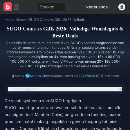
Zoeken
Nederlands
/
Home
/
Nieuws
/
SUGO Coins vs Gifts 2026: Volledige Waardegids & Beste Deals
SUGO Coins vs Gifts 2026: Volledige Waardegids &
Beste Deals
Coins zijn de primaire munteenheid van SUGO voor het ontgrendelen van
party rooms en premium functies. Gifts zijn sociale tokens zonder
progressiewaarde. Coin-pakketten leveren 1212-1300 coins per USD op
met regionale multipliers tot 4x. Voor hosting op niveau 15+ is 80.000-
100.000 XP nodig, terwijl voor VIP-rooms van niveau 20+ 180.000-
220.000 XP plus strategische coin-reserves vereist zijn.
Auteur:
Marcus Chen
Gepubliceerd op:
2026/02/04
17 min lezen
Inhoudsopgave
De valutasystemen van SUGO begrijpen
SUGO maakt gebruik van twee verschillende valuta's met elk
een eigen doel. Munten (Coins) ontgrendelen functies, maken
premium matchmaking mogelijk en geven toegang tot mini-
games. Cadeaus (Gifts) zijn bedoeld om sociale waardering te