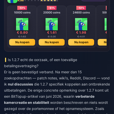
4.98
956 verkocht
-51%
-51%
-51%
-51%
10000 coins
20000 coins
24600 coins
50000 c
€ 0.80
€ 1.61
€ 1.98
€ 4.
€ 1.63
€ 3.26
€ 4.01
€ 8.1
Nu kopen
Nu kopen
Nu kopen
Nu ko
Is 1.2.7 echt de oorzaak, of een toevallige
betalingsvertraging?
Er is geen bevestigd verband. Na meer dan 15
zoekopdrachten — patch notes, wiki's, Reddit, Discord — vond
ik
nul discussies
die 1.2.7 specifiek koppelen aan ontbrekende
uitbetalingen. De enige concrete opmerking over 1.2.7 komt uit
een BitTopup-artikel van juni 2026, waarin
verbeterde
kamercreatie en stabiliteit
worden beschreven en niets wordt
gezegd over de portemonnee of het opnamesysteem. Zoals