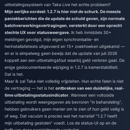
uitbetalingssysteem van Taka Live het echte probleem?
Mijn eerlijke oordeel: 1.2.7 is hier niet de schurk. De meeste
paniekberichten die de update de schuld geven, zijn normale
batchverwerkingsvertragingen, versterkt door een oprecht
slechte UX voor statusweergave.
Ik heb inmiddels 30+
meldingen gevolgd, mijn eigen synchronisatie- en
herinstallatietests uitgevoerd en 15+ zoekhoeken uitgekamd —
en er is simpelweg geen bewijs dat de update van juli 2026
koppelt aan een uitbetalingsfout waarbij geld verloren gaat. De
enige gedocumenteerde wijziging in 1.2.7 is kamerstabiliteit.
Dat is het.
Maar ik zal Taka niet volledig vrijpleiten. Hun echte falen is niet
de vertraging — het is het
ontbreken van een duidelijke, real-
time uitbetalingsstatusindicator
. Wanneer een voltooide
uitbetaling wordt weergegeven als bevroren "in behandeling",
hebben gebruikers geen manier om te zien of hun geld veilig is
of weg. Dat vacuüm is precies wat het narratief "1.2.7 heeft
mijn uitbetaling gestolen" voedt. Los de status-UI op en de
helft van deze paniekthreads verdwijnt.