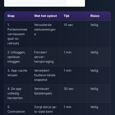
Stap
Wat het oplost
Tijd
Risico
1.
Verouderde
10 sec
Veilig
Portemonnee
statusweergav
vernieuwen
e
(pull-to-
refresh)
2. Uitloggen,
Forceert
1 min
Veilig
opnieuw
server-
inloggen
heropvraging
3. App-cache
Verwijdert
1 min
Veilig
wissen
foutieve lokale
snapshot
4. De app
Vernieuwt
30 sec
Veilig
volledig
tijdstempels
herstarten
5.
Zorgt dat je up-
1 min
Veilig
Controleren
to-date bent