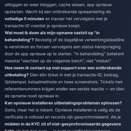
uitloggen en weer inloggen, cache wissen, app opnieuw
opstarten. Wacht bij een ontbrekende opwaardering de
volledige 5 minuten
en traceer het vervolgens met je
transactie-ID voordat je opnieuw koopt.
Wat moet ik doen als mijn opname vastzit op "in
behandeling"?
Bevestig of de dagelijkse verwerkingsdeadline
is verstreken en forceer vervolgens een status-heropvraging
door de app opnieuw op te starten. "In behandeling" betekent
meestal "wachten op de volgende batch", niet "mislukt".
Hoe neem ik contact op met support over een ontbrekende
uitbetaling?
Dien één ticket in met je transactie-ID, bedrag,
tijdstempel, betaalmethode en twee screenshots. Tickets met
referentienummers krijgen sneller een eerste reactie — en dien
de opname nooit opnieuw in.
Kan opnieuw installeren uitbetalingsproblemen oplossen?
Soms, maar het is riskant. Opnieuw installeren is veilig als de
verificatie is voltooid en records zijn gesynchroniseerd. Als je
midden in de KYC zit of niet-gesynchroniseerde gegevens
hebt
, sla het dan over — je kunt je verificatievoortgang