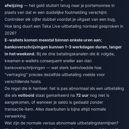
afwijzing
— het geld stuitert terug naar je portemonnee in
plaats van dat er een duidelijke foutmelding verschijnt.
Controleer elk cijfer dubbel voordat je uitgaat van een bug.
Hoe lang duurt een Taka Live-uitbetaling normaal gesproken in
2026?
E-wallets komen meestal binnen enkele uren aan;
bankoverschrijvingen kunnen 1–3 werkdagen duren, langer
in het weekend.
Bij de drie betalingskanalen die ik volgde,
kwamen e-wallets consequent sneller aan dan
bankoverschrijvingen — wat sterk beïnvloedde hoe
"vertraging" precies dezelfde uitbetaling voelde voor
verschillende hosts.
De regel die ik hanteer: het is pas
abnormaal
als een uitbetaling
die als
voltooid
staat gemarkeerd na
72 uur
nog niet is
aangekomen, of wanneer je saldo is gedaald zonder
transactie-item. Alles daarbuiten is bijna altijd normale
verwerking.
Wat zijn de normale versus abnormale uitbetalingstermijnen?