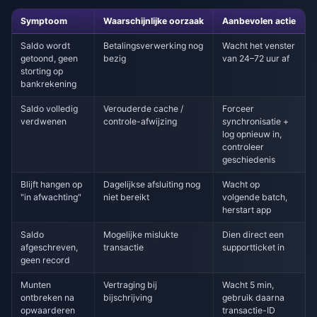
Symptoom
Waarschijnlijke oorzaak
Aanbevolen actie
Saldo wordt
Betalingsverwerking nog
Wacht het venster
getoond, geen
bezig
van 24–72 uur af
storting op
bankrekening
Saldo volledig
Verouderde cache /
Forceer
verdwenen
controle-afwijzing
synchronisatie +
log opnieuw in,
controleer
geschiedenis
Blijft hangen op
Dagelijkse afsluiting nog
Wacht op
"in afwachting"
niet bereikt
volgende batch,
herstart app
Saldo
Mogelijke mislukte
Dien direct een
afgeschreven,
transactie
supportticket in
geen record
Munten
Vertraging bij
Wacht 5 min,
ontbreken na
bijschrijving
gebruik daarna
opwaarderen
transactie-ID