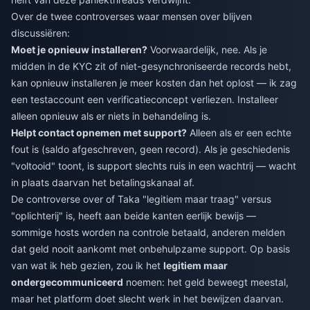
Over de twee controverses waar mensen over blijven
discussiëren:
Moet je opnieuw installeren?
Voorwaardelijk, nee. Als je
midden in de KYC zit of niet-gesynchroniseerde records hebt,
kan opnieuw installeren je meer kosten dan het oplost — ik zag
een testaccount een verificatieconcept verliezen. Installeer
alleen opnieuw als er niets in behandeling is.
Helpt contact opnemen met support?
Alleen als er een echte
fout is (saldo afgeschreven, geen record). Als je geschiedenis
"voltooid" toont, is support slechts ruis in een wachtrij — wacht
in plaats daarvan het betalingskanaal af.
De controverse over of Taka "legitiem maar traag" versus
"oplichterij" is, heeft aan beide kanten eerlijk bewijs —
sommige hosts worden na controle betaald, anderen melden
dat geld nooit aankomt met onbehulpzame support. Op basis
van wat ik heb gezien, zou ik het
legitiem maar
ondergecommuniceerd
noemen: het geld beweegt meestal,
maar het platform doet slecht werk in het bewijzen daarvan.