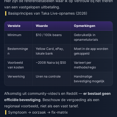
Hier zijn de referentietabellen waar ik op vertrouw bij het triëren
van een vastgelopen uitbetaling.
Basisprincipes van Taka Live-opnames (2026)
Vereiste
Waarde
Opmerkingen
Minimum
$10 / 100k beans
Gebruikelijk in
opnametutorials
Bestemminge
Yellow Card, ePay,
Moet in de app worden
n
lokale bank
gekoppeld
Voorbeeld
~2008 Naira bij $50
Varieert per
van kosten
methode/regio
Verwerking
Uren na controle
Handmatige
bevestiging mogelijk
Afkomstig uit community-video's en Reddit —
er bestaat geen
officiële bevestiging
. Beschouw de vergoeding als een
regionaal voorbeeld, niet als een vast tarief.
Symptoom → oorzaak → fix-matrix