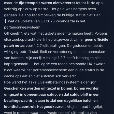
maar de
tijdstempels waren niet ververst
totdat ik de app
volledig opnieuw opstartte. Het geld was nergens heen
gegaan. De app liet simpelweg de huidige status niet zien.
Wat de update van juli 2026 veranderde in het
portemonneesysteem
Officieel? Niets wat met uitbetalingen te maken heeft. Volgens
elke zoekopdracht die ik heb uitgevoerd, zijn er
geen officiële
patch notes
voor 1.2.7-uitbetalingen. De gedocumenteerde
wijziging betreft stabiliteit en verbeteringen in het aanmaken
van kamers. Mijn eerlijke lezing: 1.2.7 heeft betalingen niet
kapotgemaakt — het legde een reeds bestaande UX-zwakte
bloot waarbij het portemonneescherm een oude status in de
cache opslaat en niet automatisch ververst.
Hoe werkt het Taka Live-uitbetalingssysteem eigenlijk?
Geschenken worden omgezet in bonen, bonen worden
omgezet in opneembaar saldo, en dat saldo blijft in een
betalingswachtrij staan totdat een dagelijkse batch en
identiteitscontrole het goedkeuren.
Als je dit pad begrijpt,
weet je precies
waar
een "vastgelopen" uitbetaling zich