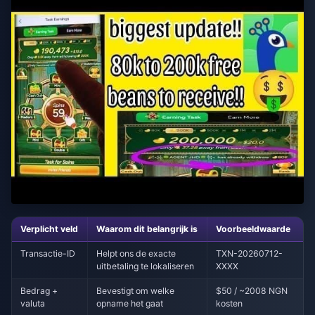
Verplicht veld
Waarom dit belangrijk is
Voorbeeldwaarde
Transactie-ID
Helpt ons de exacte
TXN-20260712-
uitbetaling te lokaliseren
XXXX
Bedrag +
Bevestigt om welke
$50 / ~2008 NGN
valuta
opname het gaat
kosten