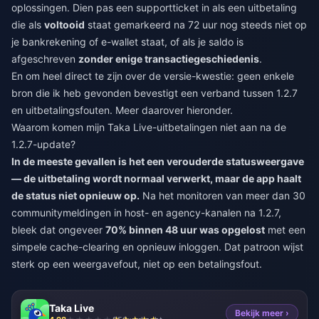
oplossingen. Dien pas een supportticket in als een uitbetaling
die als
voltooid
staat gemarkeerd na 72 uur nog steeds niet op
je bankrekening of e-wallet staat, of als je saldo is
afgeschreven
zonder enige transactiegeschiedenis
.
En om heel direct te zijn over de versie-kwestie: geen enkele
bron die ik heb gevonden bevestigt een verband tussen 1.2.7
en uitbetalingsfouten. Meer daarover hieronder.
Waarom komen mijn Taka Live-uitbetalingen niet aan na de
1.2.7-update?
In de meeste gevallen is het een verouderde statusweergave
— de uitbetaling wordt normaal verwerkt, maar de app haalt
de status niet opnieuw op.
Na het monitoren van meer dan 30
communitymeldingen in host- en agency-kanalen na 1.2.7,
bleek dat ongeveer
70% binnen 48 uur was opgelost
met een
simpele cache-clearing en opnieuw inloggen. Dat patroon wijst
sterk op een weergavefout, niet op een betalingsfout.
Taka Live
Bekijk meer ›