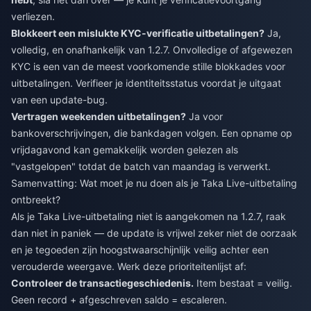
verliezen.
Blokkeert een mislukte KYC-verificatie uitbetalingen?
Ja,
volledig, en onafhankelijk van 1.2.7. Onvolledige of afgewezen
KYC is een van de meest voorkomende stille blokkades voor
uitbetalingen. Verifieer je identiteitsstatus voordat je uitgaat
van een update-bug.
Vertragen weekenden uitbetalingen?
Ja voor
bankoverschrijvingen, die bankdagen volgen. Een opname op
vrijdagavond kan gemakkelijk worden gelezen als
"vastgelopen" totdat de batch van maandag is verwerkt.
Samenvatting: Wat moet je nu doen als je Taka Live-uitbetaling
ontbreekt?
Als je Taka Live-uitbetaling niet is aangekomen na 1.2.7, raak
dan niet in paniek — de update is vrijwel zeker niet de oorzaak
en je tegoeden zijn hoogstwaarschijnlijk veilig achter een
verouderde weergave. Werk deze prioriteitenlijst af:
Controleer de transactiegeschiedenis.
Item bestaat = veilig.
Geen record + afgeschreven saldo = escaleren.