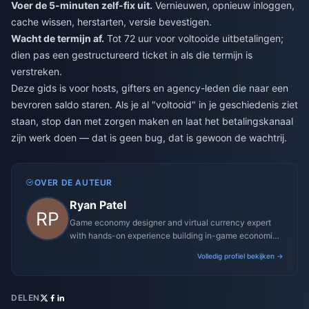
Voer de 5-minuten zelf-fix uit.
Vernieuwen, opnieuw inloggen,
cache wissen, herstarten, versie bevestigen.
Wacht de termijn af.
Tot 72 uur voor voltooide uitbetalingen;
dien pas een gestructureerd ticket in als die termijn is
verstreken.
Deze gids is voor hosts, gifters en agency-leden die naar een
bevroren saldo staren. Als je al "voltooid" in je geschiedenis ziet
staan, stop dan met zorgen maken en laat het betalingskanaal
zijn werk doen — dat is geen bug, dat is gewoon de wachtrij.
OVER DE AUTEUR
Ryan Patel
Game economy designer and virtual currency expert
with hands-on experience building in-game economies
for MMO and mobile titles.
Volledig profiel bekijken →
DELEN