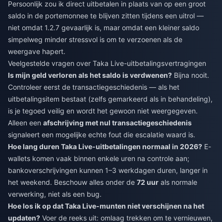
Persoonlijk zou ik direct uitbetalen in plaats van op een groot
saldo in de portemonnee te blijven zitten tijdens een uitrol —
niet omdat 1.2.7 gevaarlijk is, maar omdat een kleiner saldo
simpelweg minder stressvol is om te verzoenen als de
weergave hapert.
Veelgestelde vragen over Taka Live-uitbetalingsvertragingen
Is mijn geld verloren als het saldo is verdwenen?
Bijna nooit.
Controleer eerst de transactiegeschiedenis — als het
uitbetalingsitem bestaat (zelfs gemarkeerd als in behandeling),
is je tegoed veilig en wordt het gewoon niet weergegeven.
Alleen een
afschrijving met nul transactiegeschiedenis
signaleert een mogelijke echte fout die escalatie waard is.
Hoe lang duren Taka Live-uitbetalingen normaal in 2026?
E-
wallets komen vaak binnen enkele uren na controle aan;
bankoverschrijvingen kunnen 1–3 werkdagen duren, langer in
het weekend. Beschouw alles onder de
72 uur
als normale
verwerking, niet als een bug.
Hoe los ik op dat Taka Live-munten niet verschijnen na het
updaten?
Voer de reeks uit: omlaag trekken om te vernieuwen,