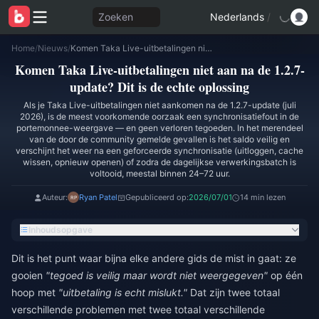
Zoeken
Nederlands
/
Home
/
Nieuws
/
Komen Taka Live-uitbetalingen niet aan na de 1.2.7-update? Dit is de echte oplossing
Komen Taka Live-uitbetalingen niet aan na de 1.2.7-
update? Dit is de echte oplossing
Als je Taka Live-uitbetalingen niet aankomen na de 1.2.7-update (juli
2026), is de meest voorkomende oorzaak een synchronisatiefout in de
portemonnee-weergave — en geen verloren tegoeden. In het merendeel
van de door de community gemelde gevallen is het saldo veilig en
verschijnt het weer na een geforceerde synchronisatie (uitloggen, cache
wissen, opnieuw openen) of zodra de dagelijkse verwerkingsbatch is
voltooid, meestal binnen 24–72 uur.
Auteur:
Ryan Patel
Gepubliceerd op:
2026/07/01
14 min lezen
Inhoudsopgave
Dit is het punt waar bijna elke andere gids de mist in gaat: ze
gooien
"tegoed is veilig maar wordt niet weergegeven"
op één
hoop met
"uitbetaling is echt mislukt."
Dat zijn twee totaal
verschillende problemen met twee totaal verschillende