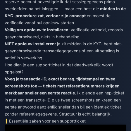
reserve-account bevestigde ik dat sessiegegevens prima
overleefden na het inloggen — maar een host die
midden in de
KYC-procedure zat, verloor zijn concept
en moest de
verificatie vanaf nul opnieuw starten.
Veilig om opnieuw te installeren:
verificatie voltooid, records
gesynchroniseerd, niets in behandeling.
NIET opnieuw installeren:
je zit midden in de KYC, hebt niet-
gesynchroniseerde transactiegegevens of een uitbetaling is
actief in verwerking.
Hoe dien je een supportticket in dat daadwerkelijk wordt
opgelost?
Voeg je transactie-ID, exact bedrag, tijdstempel en twee
screenshots toe — tickets met referentienummers krijgen
merkbaar sneller een eerste reactie.
Ik diende een nep-ticket
in met een transactie-ID plus twee screenshots en kreeg een
eerste antwoord aanzienlijk sneller dan bij een identiek ticket
zonder referentiegegevens. Structuur is echt belangrijk.
Essentiële zaken voor een supportticket