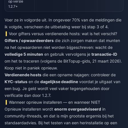
op versie
1.2.7+
Voer ze in volgorde uit. In ongeveer 70% van de meldingen die
ik volgde, verscheen de uitbetaling weer bij stap 3 of 4.
Voor gifters versus verdienende hosts: wat is het verschil?
Gifters / opwaardeerders
die zich zorgen maken dat munten
na het opwaarderen niet worden bijgeschreven: wacht de
volledige 5 minuten
en gebruik vervolgens je
transactie-ID
om het te traceren (volgens de BitTopup-gids, 21 maart 2026).
Koop niet in paniek opnieuw.
Verdienende hosts
die een opname najagen: controleer de
KYC-status
en de
dagelijkse deadline
voordat je uitgaat van
een bug. Je geld wordt veel vaker tegengehouden door
verificatie dan door 1.2.7.
Wanneer opnieuw installeren — en wanneer NIET
Opnieuw installeren wordt
enorm overgeadviseerd
in
community-threads, en dat is mijn grootste ergernis bij het
standaardadvies. Bij het testen van een herinstallatie op een