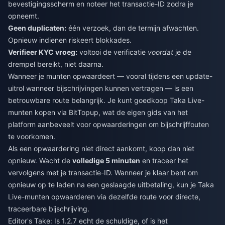
bevestigingsscherm en noteer het transactie-ID zodra je
opneemt.
Geen duplicaten:
één verzoek, dan de termijn afwachten.
Opnieuw indienen riskeert blokkades.
Verifieer KYC vroeg:
voltooi de verificatie
voordat
je de
drempel bereikt, niet daarna.
Wanneer je munten opwaardeert — vooral tijdens een update-
uitrol wanneer bijschrijvingen kunnen vertragen — is een
betrouwbare route belangrijk. Je kunt
goedkoop Taka Live-
munten kopen
via BitTopup, wat de eigen gids van het
platform aanbeveelt voor opwaarderingen om bijschrijffouten
te voorkomen.
Als een opwaardering niet direct aankomt, koop dan niet
opnieuw. Wacht de
volledige 5 minuten
en traceer het
vervolgens met je transactie-ID. Wanneer je klaar bent om
opnieuw op te laden na een geslaagde uitbetaling, kun je
Taka
Live-munten opwaarderen
via dezelfde route voor directe,
traceerbare bijschrijving.
Editor's Take: Is 1.2.7 echt de schuldige, of is het