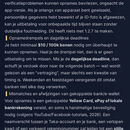
verificatieproblemen kunnen opnames bevriezen, ongeacht de
app-versie. Als je onlangs van apparaat bent gewisseld,
persoonlijke gegevens hebt bewerkt of je ID-foto is afgewezen,
kan je uitbetaling voor onbepaalde tijd blijven staan zonder
duidelijke foutmelding. Dit heeft niets met 1.2.7 te maken.
Opnamedrempels en dagelijkse deadlines
Je hebt minimaal
$10 / 100k bonen
nodig om überhaupt te
kunnen opnemen. Haal je de drempel niet, dan is er geen
uitbetaling om te missen. Mis je de
dagelijkse deadline
, dan
schuift je verzoek door naar de volgende batch — wat wordt
gelezen als een "vertraging", maar slechts een kwestie van
timing is. Weekenden en feestdagen verergeren dit omdat
banken niet elke dag verwerken.
Mismatches en afwijzingen van gekoppelde bank/e-wallet
Voor opnames is een gekoppelde
Yellow Card, ePay of lokale
bankrekening
vereist, en soms is handmatige bevestiging
nodig (volgens YouTube/Facebook-tutorials, 2026). Een
naamverschil tussen je Taka-account en je bank, een verlopen
kaart of een verkeerd rekeningnummer zal leiden tot een
stille