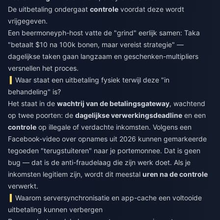
De uitbetaling ondergaat
controle
voordat deze wordt
vrijgegeven.
Een beermoneyph-host vatte de "grind" eerlijk samen: Taka
"betaalt $10 na 100k bonen, maar vereist strategie" —
dagelijkse taken gaan langzaam en geschenken-multipliers
versnellen het proces.
Waar staat een uitbetaling fysiek terwijl deze "in
behandeling" is?
Het staat in de
wachtrij van de betalingsgateway
, wachtend
op twee poorten: de
dagelijkse verwerkingsdeadline
en een
controle
op illegale of verdachte inkomsten. Volgens een
Facebook-video over opnames uit 2026 kunnen gemarkeerde
tegoeden "terugstuiteren" naar je portemonnee. Dat is geen
bug — dat is de anti-fraudelaag die zijn werk doet. Als je
inkomsten legitiem zijn, wordt dit meestal
uren na de controle
verwerkt.
Waarom serversynchronisatie en app-cache een voltooide
uitbetaling kunnen verbergen