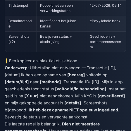
Tijdstempel
Koppelt het aan een
12-07-2026, 09:14
verwerkingsbatch
Betaalmethod
Identificeert het juiste
ePay / lokale bank
e
kanaal
Screenshots
Bewijs van status +
Geschiedenis +
(x2)
afschrijving
portemonneescher
m
Een kopieer-en-plak ticket-sjabloon
Onderwerp:
Uitbetaling niet ontvangen — Transactie [ID],
[datum] Ik heb een opname van
[bedrag]
voltooid op
[datum/tijd]
naar
[methode]
. Transactie-ID:
[ID]
. Mijn in-app
geschiedenis toont status
[voltooid/in behandeling]
, maar het
geld is na
[X uur]
niet aangekomen. Mijn KYC is
[geverifieerd]
en mijn gekoppelde account is
[details]
. Screenshots
bijgevoegd.
Ik heb deze opname NIET opnieuw ingediend.
Bevestig de status en verwachte aankomst.
Die laatste regel is belangrijk.
Dien niet meerdere
opnameverzoeken in.
Het community-advies om "het gewoon