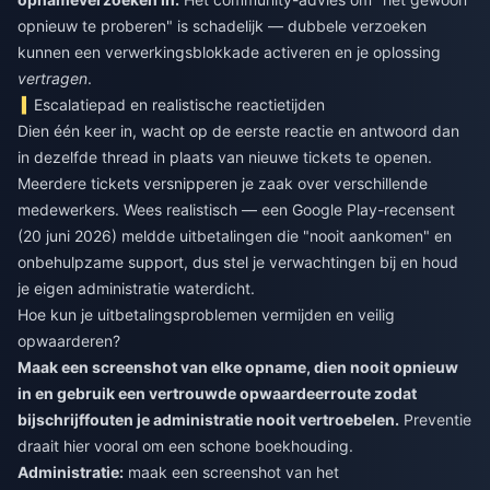
opnieuw te proberen" is schadelijk — dubbele verzoeken
kunnen een verwerkingsblokkade activeren en je oplossing
vertragen
.
Escalatiepad en realistische reactietijden
Dien één keer in, wacht op de eerste reactie en antwoord dan
in dezelfde thread in plaats van nieuwe tickets te openen.
Meerdere tickets versnipperen je zaak over verschillende
medewerkers. Wees realistisch — een Google Play-recensent
(20 juni 2026) meldde uitbetalingen die "nooit aankomen" en
onbehulpzame support, dus stel je verwachtingen bij en houd
je eigen administratie waterdicht.
Hoe kun je uitbetalingsproblemen vermijden en veilig
opwaarderen?
Maak een screenshot van elke opname, dien nooit opnieuw
in en gebruik een vertrouwde opwaardeerroute zodat
bijschrijffouten je administratie nooit vertroebelen.
Preventie
draait hier vooral om een schone boekhouding.
Administratie:
maak een screenshot van het