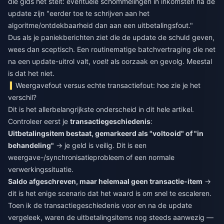
die gids het stelt: eventuele schommelingen in inkomsten na de
update zijn "eerder toe te schrijven aan het
algoritme/ontdekbaarheid dan aan een uitbetalingsfout."
Dus als je paniekberichten ziet die de update de schuld geven,
wees dan sceptisch. Een routinematige batchvertraging die net
na een update-uitrol valt,
voelt
als oorzaak en gevolg. Meestal
is dat het niet.
Weergavefout versus echte transactiefout: hoe zie je het
verschil?
Dit is het allerbelangrijkste onderscheid in dit hele artikel.
Controleer eerst je
transactiegeschiedenis
:
Uitbetalingsitem bestaat, gemarkeerd als "voltooid" of "in
behandeling"
→ je geld is veilig. Dit is een
weergave-/synchronisatieprobleem of een normale
verwerkingssituatie.
Saldo afgeschreven, maar helemaal geen transactie-item
→
dit is het enige scenario dat het waard is om snel te escaleren.
Toen ik de transactiegeschiedenis voor en na de update
vergeleek, waren de uitbetalingsitems nog steeds aanwezig —