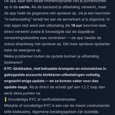
De app slaat een lokale momentopname van je portemonnee
op in de
cache
. Als de backend je uitbetaling verwerkt, maar
de app haalt de gegevens niet opnieuw op, zie je een bevroren
"in behandeling" terwijl het aan de serverkant al is afgerond. In
mijn eigen test werd een uitbetaling die
18 uur
bevroren leek,
direct verwerkt zodra ik bevestigde dat de dagelijkse
verwerkingsdeadline was verstreken — de app haalde de
status simpelweg niet opnieuw op. Eén keer opnieuw opstarten
loste de weergave op.
Welke problemen buiten de update kunnen je uitbetaling
blokkeren?
KYC-blokkades, niet behaalde drempels en mismatches in
gekoppelde accounts blokkeren uitbetalingen volledig,
ongeacht enige update — en ze komen vaker voor dan
update-bugs.
Als je direct de schuld gaf aan 1.2.7, loop dan
eerst deze punten na.
Onvolledige KYC of verificatieblokkades
Mislukte of onvolledige KYC is een van de meest voorkomende
stille blokkades. Algemene betalingsgidsen zijn duidelijk: