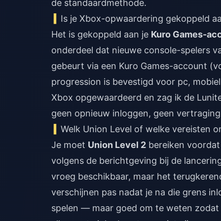
de standaardmethode.
Is je Xbox-opwaardering gekoppeld aa
Het is gekoppeld aan je
Kuro Games-ac
onderdeel dat nieuwe console-spelers v
gebeurt via een Kuro Games-account (vo
progression is bevestigd voor pc, mobie
Xbox opgewaardeerd en zag ik de Lunite 
geen opnieuw inloggen, geen vertraging. 
Welk Union Level of welke vereisten 
Je moet
Union Level 2
bereiken voorda
volgens de berichtgeving bij de lancerin
vroeg beschikbaar, maar het terugkeren
verschijnen pas nadat je na die grens inl
spelen — maar goed om te weten zodat je n