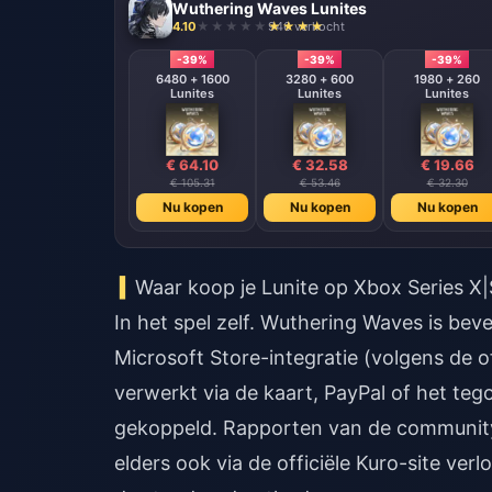
Wuthering Waves Lunites
4.10
946 verkocht
-39%
-39%
-39%
6480 + 1600
3280 + 600
1980 + 260
Lunites
Lunites
Lunites
€ 64.10
€ 32.58
€ 19.66
€ 105.31
€ 53.46
€ 32.30
Nu kopen
Nu kopen
Nu kopen
Waar koop je Lunite op Xbox Series X|
In het spel zelf. Wuthering Waves is bev
Microsoft Store-integratie (volgens de 
verwerkt via de kaart, PayPal of het teg
gekoppeld. Rapporten van de communit
elders ook via de officiële Kuro-site ve