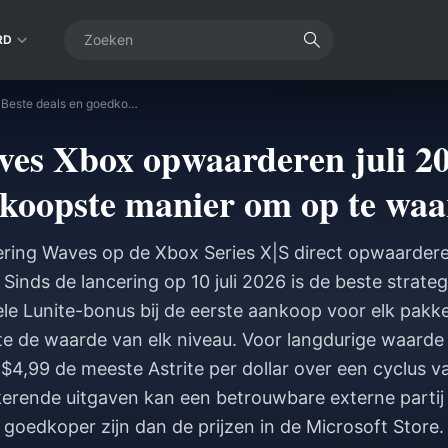
RD
Wuthering Waves Xbox opwaarderen juli 2026: Beste deals en goedkoopste manier om op te waarderen?
es Xbox opwaarderen juli 202
koopste manier om op te wa
ering Waves op de Xbox Series X|S direct opwaarder
 Sinds de lancering op 10 juli 2026 is de beste strate
e Lunite-bonus bij de eerste aankoop voor elk pakke
ite de waarde van elk niveau. Voor langdurige waarde 
4,99 de meeste Astrite per dollar over een cyclus v
kerende uitgaven kan een betrouwbare externe partij
goedkoper zijn dan de prijzen in de Microsoft Store.