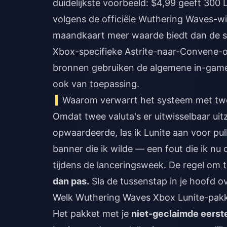
duidelijkste voorbeeld: $4,99 geeft 300 
volgens de officiële Wuthering Waves-wi
maandkaart meer waarde biedt dan de sti
Xbox-specifieke Astrite-naar-Convene-om
bronnen gebruiken de algemene in-game 
ook van toepassing.
Waarom verwarrt het systeem met twe
Omdat twee valuta's er uitwisselbaar uitz
opwaardeerde, las ik Lunite aan voor pul
banner die ik wilde — een fout die ik nu 
tijdens de lanceringsweek. De regel om
dan pas.
Sla de tussenstap in je hoofd ove
Welk Wuthering Waves Xbox Lunite-pakk
Het pakket met je
niet-geclaimde eers