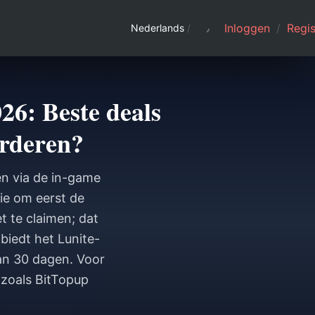
Inloggen
/
Regis
Nederlands
/
6: Beste deals
arderen?
en via de in-game
gie om eerst de
t te claimen; dat
biedt het Lunite-
an 30 dagen. Voor
 zoals BitTopup