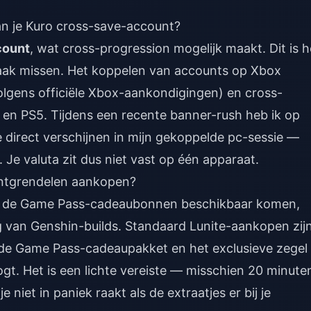
n je Kuro cross-save-account?
count
, wat cross-progression mogelijk maakt. Dit is h
aak missen. Het koppelen van accounts op Xbox
lgens officiële Xbox-aankondigingen) en cross-
l en PS5. Tijdens een recente banner-rush heb ik op
direct verschijnen in mijn gekoppelde pc-sessie —
Je valuta zit dus niet vast op één apparaat.
ontgrendelen aankopen?
t de Game Pass-cadeaubonnen beschikbaar komen,
g van Genshin-builds. Standaard Lunite-aankopen zijn
de Game Pass-cadeaupakket en het exclusieve zegel
ogt. Het is een lichte vereiste — misschien 20 minute
iet in paniek raakt als de extraatjes er bij je