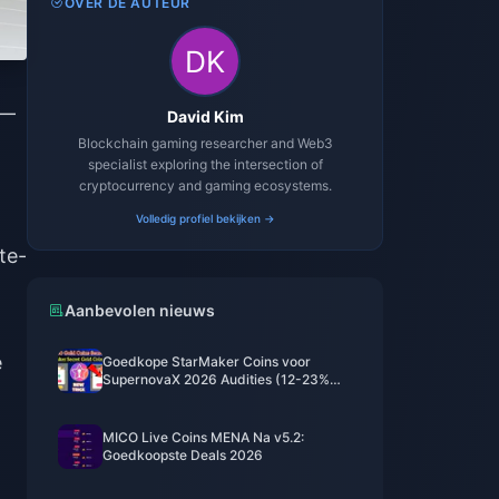
OVER DE AUTEUR
'
 —
David Kim
Blockchain gaming researcher and Web3
specialist exploring the intersection of
cryptocurrency and gaming ecosystems.
Volledig profiel bekijken →
te-
Aanbevolen nieuws
e
Goedkope StarMaker Coins voor
SupernovaX 2026 Audities (12-23%
Korting)
MICO Live Coins MENA Na v5.2:
Goedkoopste Deals 2026