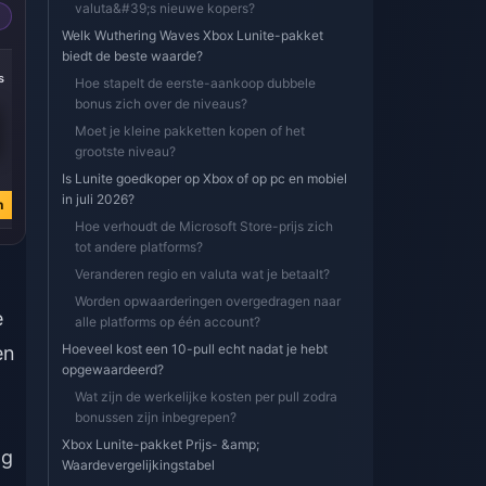
valuta&#39;s nieuwe kopers?
Welk Wuthering Waves Xbox Lunite-pakket
biedt de beste waarde?
-39%
-39%
-39%
s
8100 Lunites * 8
8100 Lunites * 4
8100 Lunites * 2
Hoe stapelt de eerste-aankoop dubbele
bonus zich over de niveaus?
Moet je kleine pakketten kopen of het
grootste niveau?
€ 512.81
€ 256.40
€ 128.21
Is Lunite goedkoper op Xbox of op pc en mobiel
€ 842.48
€ 421.24
€ 210.62
in juli 2026?
n
Nu kopen
Nu kopen
Nu kopen
Hoe verhoudt de Microsoft Store-prijs zich
tot andere platforms?
Veranderen regio en valuta wat je betaalt?
Worden opwaarderingen overgedragen naar
e
alle platforms op één account?
Hoeveel kost een 10-pull echt nadat je hebt
en
opgewaardeerd?
Wat zijn de werkelijke kosten per pull zodra
bonussen zijn inbegrepen?
Xbox Lunite-pakket Prijs- &amp;
ng
Waardevergelijkingstabel