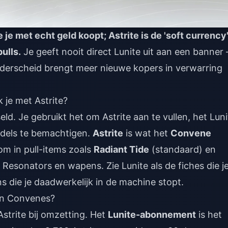
 je met echt geld koopt; Astrite is de 'soft currency
ulls.
Je geeft nooit direct Lunite uit aan een banner
onderscheid brengt meer nieuwe kopers in verwarring
 je met Astrite?
ld. Je gebruikt het om Astrite aan te vullen, het Luni
ndels te bemachtigen.
Astrite
is wat het
Convene
om in pull-items zoals
Radiant Tide
(standaard) en
 Resonators en wapens. Zie Lunite als de fiches die j
ns die je daadwerkelijk in de machine stopt.
 en Convenes?
strite bij omzetting. Het
Lunite-abonnement
is het