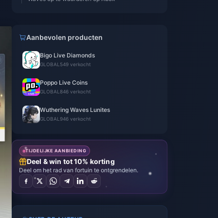
Aanbevolen producten
Bigo Live Diamonds
GLOBAL
549 verkocht
Poppo Live Coins
GLOBAL
846 verkocht
Wuthering Waves Lunites
GLOBAL
946 verkocht
TIJDELIJKE AANBIEDING
Deel & win tot 10% korting
Deel om het rad van fortuin te ontgrendelen.