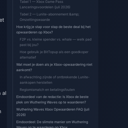
Tabel 1 — Xbox Game Pass
Lanceringsvoordelen (juli 2026)
Tabel 2 — Lunite-abonnement &amp;
et
Omzettingswaarde
Hoe krijg je stap voor stap de beste deal bij het
opwaarderen op Xbox?
F2P vs. kleine spender vs. whale — welk pad
past bij jou?
Hoe gebruik je BitTopup als een goedkoper
alternatief
Wat moet je doen als je Xbox-opwaardering niet
aankomt?
In afwachting zijnde of ontbrekende Lunite-
aankopen herstellen
Regiomismatch en betalingsfouten
 al
Eindoordeel van de redactie: Is Xbox de beste
plek om Wuthering Waves op te waarderen?
Wuthering Waves Xbox Opwaarderen FAQ (juli
n
2026)
Eindoordeel: De slimste manier om Wuthering
Waves op te waarderen op Xbox