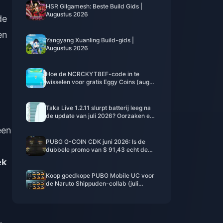
HSR Gilgamesh: Beste Build Gids |
Augustus 2026
de
en
Yangyang Xuanling Build-gids |
Augustus 2026
Hoe de NCRCKYT8EF-code in te
wisselen voor gratis Eggy Coins (aug
2026)
Taka Live 1.2.11 slurpt batterij leeg na
de update van juli 2026? Oorzaken en
oplossingen
een
PUBG G-COIN CDK juni 2026: Is de
dubbele promo van $ 91,43 echt de
moeite waard?
ek
Koop goedkope PUBG Mobile UC voor
de Naruto Shippuden-collab (juli
2026): kosten, beste pakketten & veilig
opwaarderen