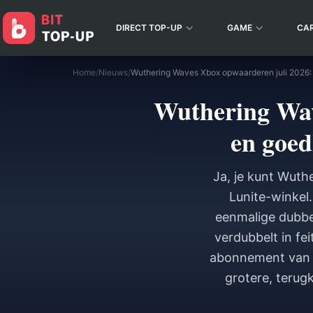
DIRECT TOP-UP
GAME
CA
Home
/
Nieuws
/
Wuthering Wav
en goed
Ja, je kunt Wuth
Lunite-winkel.
eenmalige dubbel
verdubbelt in fe
abonnement van $
grotere, terug