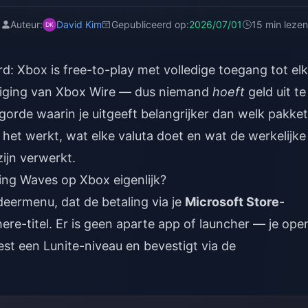
Auteur:
David Kim
Gepubliceerd op:
2026/07/01
15 min lezen
: Xbox is free-to-play met volledige toegang tot elk
ndiging van Xbox Wire — dus niemand
hoeft
geld uit te
lgorde waarin je uitgeeft belangrijker dan welk pakket
 het werkt, wat elke valuta doet en wat de werkelijke
zijn verwerkt.
ng Waves op Xbox eigenlijk?
eermenu, dat de betaling via je
Microsoft Store
-
ere-titel. Er is geen aparte app of launcher — je ope
st een Lunite-niveau en bevestigt via de