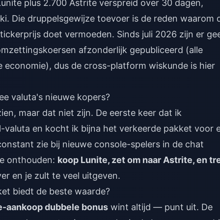
Lunite plus 2.700 Astrite verspreid over 30 dagen,
ki. Die druppelsgewijze toevoer is de reden waarom 
ckerprijs doet vermoeden. Sinds juli 2026 zijn er ge
zettingskoersen afzonderlijk gepubliceerd (alle
economie), dus de cross-platform wiskunde is hier
e valuta's nieuwe kopers?
ien, maar dat niet zijn. De eerste keer dat ik
l-valuta en kocht ik bijna het verkeerde pakket voor 
constant zie bij nieuwe console-spelers in de chat
 te onthouden:
koop Lunite, zet om naar Astrite, en tr
r en je zult te veel uitgeven.
et biedt de beste waarde?
te-aankoop dubbele bonus
wint altijd — punt uit. De