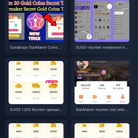
Goedkope StarMaker Coins vo
SUGO-munten verdwenen na
or SupernovaX 2026 Audities
opwaarderen? Los dit op en vo
(12-23% Korting)
orkom een ban in 2026
SUGO 1.200 Munten opwaarde
StarMaker-munten niet ontvan
ren voor een wederverkoopprij
gen na betaling? Oplossing & h
s van $0,75 (Prijscheck juni 20
erstelgids juni 2026
26)