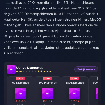
maandelijks op 70K+ voor die heerlijke $2K. Het dashboard
toont de 1:1 verhouding glashelder – streef naar $10-200 per
dag van 580 Diamantpakketten ($10.10) tot aan 12K bundels.
Haal wekelijks 10K, en de uitbetalingen stromen binnen. Met 65
miljoen gebruikers en meer dan 1 miljoen broadcasters die de
avonden verlichten, is het wereldwijde chaos in 16 talen.
Wil je je levels een boost geven?
Uplive diamanten opladen
voor level-up
via BitTopup – directe credits, scherpe prijzen,
veilig en compliant, alle pakketgroottes gedekt, en gebruikers
zijn er dol op.
Uplive Diamonds
Bekijk meer ›
4.70
706 verkocht
-31%
-29%
-29%
-29
60 Diamonds
300 Diamonds
580 Diamonds
600 Diam
€ 0.80
€ 3.97
€ 7.67
€ 7.
€ 1.15
€ 5.58
€ 10.78
€ 11.1