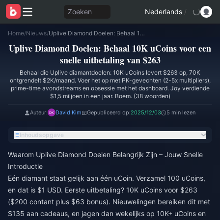
Zoeken
Nederlands
/
Home
/
Nieuws
/
Uplive Diamond Doelen: Behaal 10K uCoins voor een snelle uitbetaling van $263
Uplive Diamond Doelen: Behaal 10K uCoins voor een
snelle uitbetaling van $263
Behaal die Uplive diamantdoelen: 10K uCoins levert $263 op, 70K
ontgrendelt $2K/maand. Voer het op met PK-gevechten (2-5x multipliers),
prime-time avondstreams en obsessie met het dashboard. Joy verdiende
$1,5 miljoen in een jaar. Boem. (38 woorden)
Auteur:
David Kim
Gepubliceerd op:
2025/12/03
5 min lezen
Inhoudsopgave
Waarom Uplive Diamond Doelen Belangrijk Zijn – Jouw Snelle
Introductie
Eén diamant staat gelijk aan één uCoin. Verzamel 100 uCoins,
en dat is $1 USD. Eerste uitbetaling? 10K uCoins voor $263
($200 contant plus $63 bonus). Nieuwelingen bereiken dit met
$135 aan cadeaus, en jagen dan wekelijks op 10K+ uCoins en