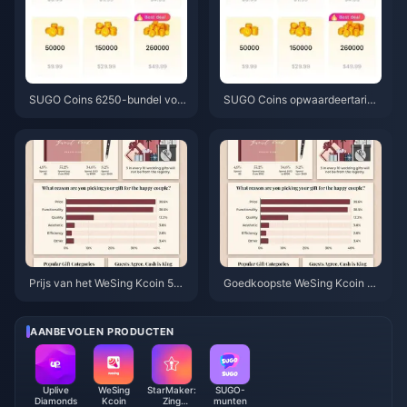
SUGO Coins 6250-bundel voor
SUGO Coins opwaardeertariev
$3,77 via wederverkoper: is he
en juni 2026: is een wederverk
t de moeite waard? (juni 2026)
oper echt goedkoper dan de of
ficiële weg?
Prijs van het WeSing Kcoin 559
Goedkoopste WeSing Kcoin op
7-pakket na stijging van 5,5%:
waarderen na de prijsstijging v
De feitelijke v8.2-analyse (202
an 5,5% in 2026: Echte bereke
6)
ningen, geteste kanalen, eindo
AANBEVOLEN PRODUCTEN
ordeel
Uplive
WeSing
StarMaker:
SUGO-
Diamonds
Kcoin
Zing
munten