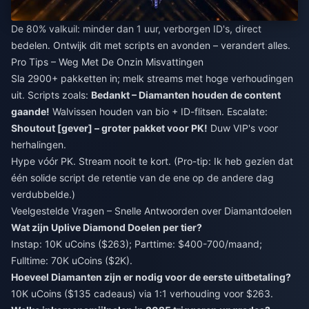
De 80% valkuil: minder dan 1 uur, verborgen ID's, direct
bedelen. Ontwijk dit met scripts en avonden – verandert alles.
Pro Tips – Weg Met De Onzin Misvattingen
Sla 2900+ pakketten in; melk streams met hoge verhoudingen
uit. Scripts zoals:
Bedankt – Diamanten houden de content
gaande!
Walvissen houden van bio + ID-flitsen. Escalate:
Shoutout [gever] – groter pakket voor PK!
Duw VIP's voor
herhalingen.
Hype vóór PK. Stream nooit te kort. (Pro-tip: Ik heb gezien dat
één solide script de retentie van de ene op de andere dag
verdubbelde.)
Veelgestelde Vragen – Snelle Antwoorden over Diamantdoelen
Wat zijn Uplive Diamond Doelen per tier?
Instap: 10K uCoins ($263); Parttime: $400-700/maand;
Fulltime: 70K uCoins ($2K).
Hoeveel Diamanten zijn er nodig voor de eerste uitbetaling?
10K uCoins ($135 cadeaus) via 1:1 verhouding voor $263.