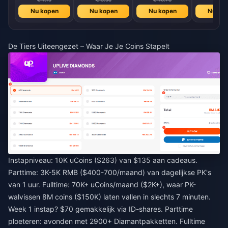
Nu kopen
Nu kopen
Nu kopen
Nu ko
De Tiers Uiteengezet – Waar Je Je Coins Stapelt
Instapniveau: 10K uCoins ($263) van $135 aan cadeaus.
Parttime: 3K-5K RMB ($400-700/maand) van dagelijkse PK's
van 1 uur. Fulltime: 70K+ uCoins/maand ($2K+), waar PK-
walvissen 8M coins ($150K) laten vallen in slechts 7 minuten.
Week 1 instap? $70 gemakkelijk via ID-shares. Parttime
ploeteren: avonden met 2900+ Diamantpakketten. Fulltime