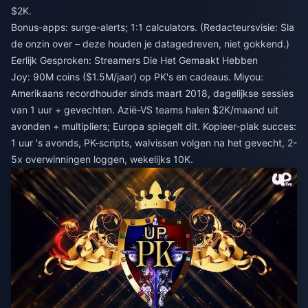
$2K.
Bonus-apps: surge-alerts; 1:1 calculators. (Redacteursvisie: Sla
de onzin over – deze houden je datagedreven, niet gokkend.)
Eerlijk Gesproken: Streamers Die Het Gemaakt Hebben
Joy: 90M coins ($1.5M/jaar) op PK's en cadeaus. Miyou:
Amerikaans recordhouder sinds maart 2018, dagelijkse sessies
van 1 uur + gevechten. Azië-VS teams halen $2K/maand uit
avonden + multipliers; Europa spiegelt dit. Kopieer-plak succes:
1 uur 's avonds, PK-scripts, walvissen volgen na het gevecht, 2-
5x overwinningen loggen, wekelijks 10K.