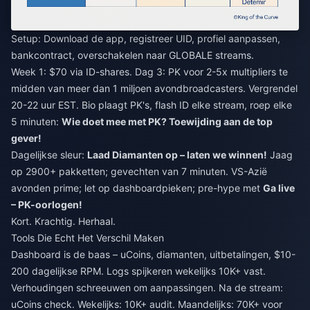
Setup: Download de app, registreer UID, profiel aanpassen,
bankcontract, overschakelen naar GLOBALE streams.
Week 1: $70 via ID-shares. Dag 3: PK voor 2-5x multipliers te
midden van meer dan 1 miljoen avondbroadcasters. Vergrendel
20-22 uur EST. Bio plaagt PK's, flash ID elke stream, roep elke
5 minuten:
Wie doet mee met PK? Toewijding aan de top
gever!
Dagelijkse sleur:
Laad Diamanten op – laten we winnen!
Jaag
op 2900+ pakketten; gevechten van 7 minuten. VS-Azië
avonden prime; let op dashboardpieken; pre-hype met
Ga live
– PK-oorlogen!
Kort. Krachtig. Herhaal.
Tools Die Echt Het Verschil Maken
Dashboard is de baas – uCoins, diamanten, uitbetalingen, $10-
200 dagelijkse RPM. Logs spijkeren wekelijks 10K+ vast.
Verhoudingen schreeuwen om aanpassingen. Na de stream:
uCoins check. Wekelijks: 10K+ audit. Maandelijks: 70K+ voor