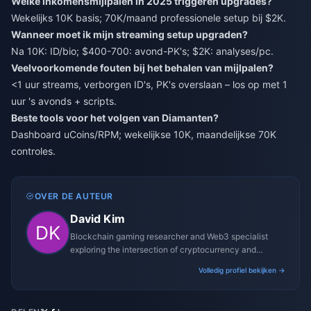
Welke inkomensmijlpalen in 2025 triggeren upgrades?
Wekelijks 10K basis; 70K/maand professionele setup bij $2K.
Wanneer moet ik mijn streaming setup upgraden?
Na 10K: ID/bio; $400-700: avond-PK's; $2K: analyses/pc.
Veelvoorkomende fouten bij het behalen van mijlpalen?
<1 uur streams, verborgen ID's, PK's overslaan – los op met 1
uur 's avonds + scripts.
Beste tools voor het volgen van Diamanten?
Dashboard uCoins/RPM; wekelijkse 10K, maandelijkse 70K
controles.
OVER DE AUTEUR
David Kim
Blockchain gaming researcher and Web3 specialist
exploring the intersection of cryptocurrency and
gaming ecosystems.
Volledig profiel bekijken →