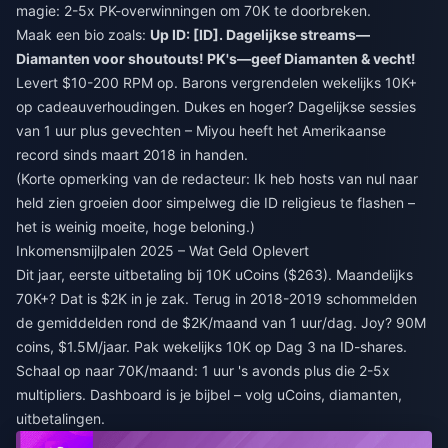
magie: 2-5x PK-overwinningen om 70K te doorbreken.
Maak een bio zoals:
Up ID: [ID]. Dagelijkse streams—
Diamanten voor shoutouts! PK's—geef Diamanten & vecht!
Levert $10-200 RPM op. Barons vergrendelen wekelijks 10K+
op cadeauverhoudingen. Dukes en hoger? Dagelijkse sessies
van 1 uur plus gevechten – Miyou heeft het Amerikaanse
record sinds maart 2018 in handen.
(Korte opmerking van de redacteur: Ik heb hosts van nul naar
held zien groeien door simpelweg die ID religieus te flashen –
het is weinig moeite, hoge beloning.)
Inkomensmijlpalen 2025 – Wat Geld Oplevert
Dit jaar, eerste uitbetaling bij 10K uCoins ($263). Maandelijks
70K+? Dat is $2K in je zak. Terug in 2018-2019 schommelden
de gemiddelden rond de $2K/maand van 1 uur/dag. Joy? 90M
coins, $1.5M/jaar. Pak wekelijks 10K op Dag 3 na ID-shares.
Schaal op naar 70K/maand: 1 uur 's avonds plus die 2-5x
multipliers. Dashboard is je bijbel – volg uCoins, diamanten,
uitbetalingen.