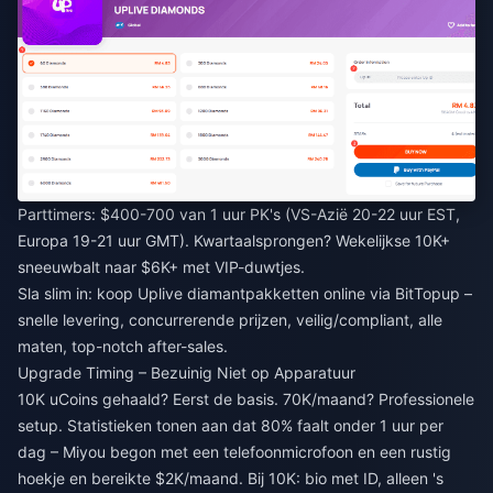
Parttimers: $400-700 van 1 uur PK's (VS-Azië 20-22 uur EST,
Europa 19-21 uur GMT). Kwartaalsprongen? Wekelijkse 10K+
sneeuwbalt naar $6K+ met VIP-duwtjes.
Sla slim in:
koop Uplive diamantpakketten online
via BitTopup –
snelle levering, concurrerende prijzen, veilig/compliant, alle
maten, top-notch after-sales.
Upgrade Timing – Bezuinig Niet op Apparatuur
10K uCoins gehaald? Eerst de basis. 70K/maand? Professionele
setup. Statistieken tonen aan dat 80% faalt onder 1 uur per
dag – Miyou begon met een telefoonmicrofoon en een rustig
hoekje en bereikte $2K/maand. Bij 10K: bio met ID, alleen 's