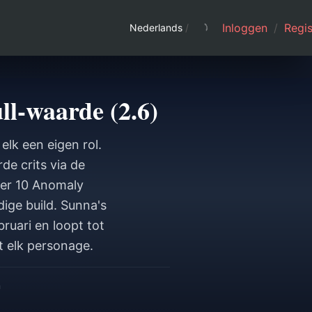
Inloggen
/
Regis
Nederlands
/
l-waarde (2.6)
lk een eigen rol.
e crits via de
per 10 Anomaly
ige build. Sunna's
bruari en loopt tot
t elk personage.
n