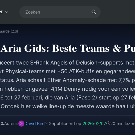
RD
aarde (2.6)
Aria Gids: Beste Teams & Pul
duceert twee S-Rank Angels of Delusion-supports met e
kt Physical-teams met +50 ATK-buffs en gegarandeerd
atus. Aria schaalt Ether Anomaly-schade met 7,7% 
en hebben ongeveer 4,1M Denny nodig voor een volled
 tot 27 februari, die van Aria (Fase 2) start op 27 fe
Ontdek hier welke line-up de meeste waarde haalt ui
Auteur:
David Kim
Gepubliceerd op:
2026/02/07
20 min leze