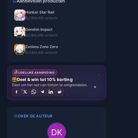
Aanbevolen producten
Honkai: Star Rail
GLOBAL
959 verkocht
Genshin Impact
GLOBAL
696 verkocht
Zenless Zone Zero
GLOBAL
808 verkocht
TIJDELIJKE AANBIEDING
Deel & win tot 10% korting
Deel om het rad van fortuin te ontgrendelen.
OVER DE AUTEUR