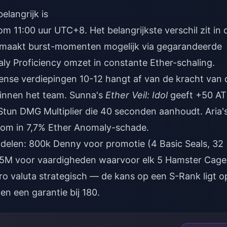
langrijk is
om 11:00 uur UTC+8. Het belangrijkste verschil zit in 
 maakt burst-momenten mogelijk via gegarandeerde
omaly Proficiency omzet in constante Ether-schaling.
ense verdiepingen 10-12 hangt af van de kracht van 
binnen het team. Sunna's
Ether Veil: Idol
geeft +50 A
un DMG Multiplier die 40 seconden aanhoudt. Aria'
 om in 7,7% Ether Anomaly-schade.
delen: 800k Denny voor promotie (4 Basic Seals, 32
905M voor vaardigheden waarvoor elk 5 Hamster Cage
o valuta
strategisch — de kans op een S-Rank ligt o
 en een garantie bij 180.