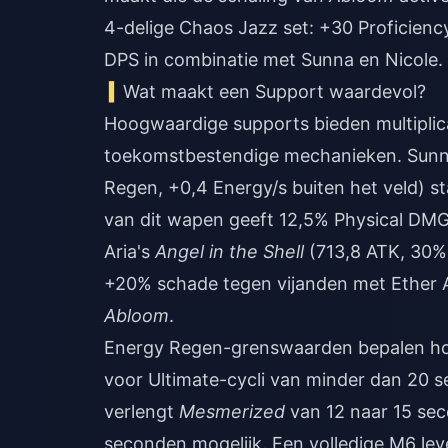
4-delige Chaos Jazz set: +30 Proficien
DPS in combinatie met Sunna en Nicole.
Wat maakt een Support waardevol?
Hoogwaardige supports bieden multiplica
toekomstbestendige mechanieken. Sun
Regen, +0,4 Energy/s buiten het veld) sta
van dit wapen geeft 12,5% Physical DM
Aria's
Angel in the Shell
(713,8 ATK, 30%
+20% schade tegen vijanden met Ether 
Abloom
.
Energy Regen-grenswaarden bepalen hoe
voor Ultimate-cycli van minder dan 20 s
verlengt
Mesmerized
van 12 naar 15 se
seconden mogelijk. Een volledige M6 lev