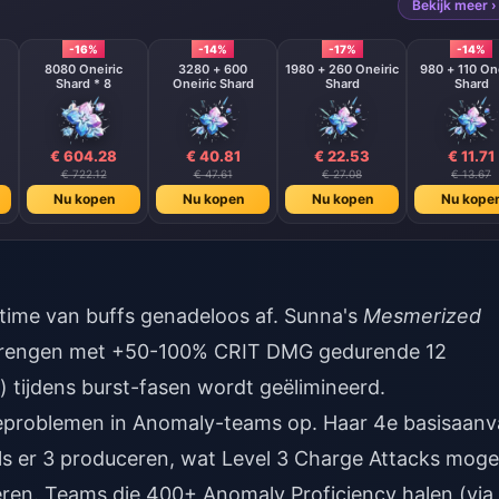
Bekijk meer ›
-16%
-14%
-17%
-14%
8080 Oneiric
3280 + 600
1980 + 260 Oneiric
980 + 110 One
Shard * 8
Oneiric Shard
Shard
Shard
€ 604.28
€ 40.81
€ 22.53
€ 11.71
€ 722.12
€ 47.61
€ 27.08
€ 13.67
Nu kopen
Nu kopen
Nu kopen
Nu kope
time van buffs genadeloos af. Sunna's
Mesmerized
ebrengen met +50-100% CRIT DMG gedurende 12
 tijdens burst-fasen wordt geëlimineerd.
ieproblemen in Anomaly-teams op. Haar 4e basisaanv
ials er 3 produceren, wat Level 3 Charge Attacks mogel
ren. Teams die 400+ Anomaly Proficiency halen (via