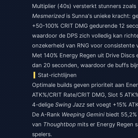
Multiplier (40s) versterkt stunners zoals
Mesmerized
is Sunna's unieke kracht: 
+50-100% CRIT DMG gedurende 12 second
waardoor de DPS zich volledig kan rich
onzekerheid van RNG voor consistente vo
Met 140% Energy Regen uit Drive Discs
dan 20 seconden, waardoor de buffs bijn
Stat-richtlijnen
Optimale builds geven prioriteit aan En
ATK%/CRIT Rate/CRIT DMG, Slot 5 ATK%
4-delige
Swing Jazz
set voegt +15% ATK 
De A-Rank
Weeping Gemini
biedt 55,2%
van
Thoughtbop
mits er Energy Regen su
spelers.