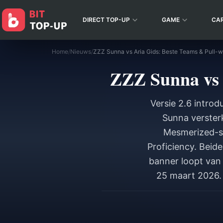
DIRECT TOP-UP
GAME
CA
Home
/
Nieuws
/
ZZZ Sunna vs Aria Gids: Beste Teams & Pull-w
ZZZ Sunna vs 
Versie 2.6 intro
Sunna verster
Mesmerized-st
Proficiency. Beid
banner loopt van 6
25 maart 2026. 