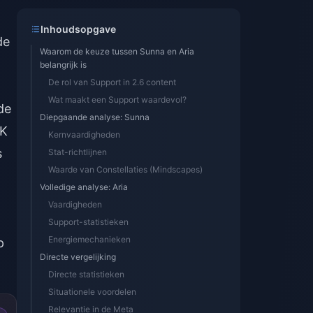
Inhoudsopgave
de
Waarom de keuze tussen Sunna en Aria
belangrijk is
De rol van Support in 2.6 content
Wat maakt een Support waardevol?
de
Diepgaande analyse: Sunna
TK
Kernvaardigheden
s
Stat-richtlijnen
Waarde van Constellaties (Mindscapes)
Volledige analyse: Aria
Vaardigheden
Support-statistieken
Energiemechanieken
p
Directe vergelijking
Directe statistieken
Situationele voordelen
Relevantie in de Meta