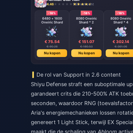
4.46
959 verkocht
-16%
-16%
-16%
6480 + 1600
8080 Oneiric
8080 Oneiric
Oneiric Shard
Shard * 2
Shard * 4
€ 75.54
€ 151.07
€ 302.14
€ 90.26
€ 180.53
€ 361.06
Nu kopen
Nu kopen
Nu kopen
De rol van Support in 2.6 content
Shiyu Defense straft een suboptimale up
garandeert crits die 210-500% ATK to
seconden, waardoor RNG (toevalsfactor)
Aria's energiemechanieken lossen rotat
genereert 1 Light Stick, terwijl EX Spec
maakt die de schaling van
Abloom
active