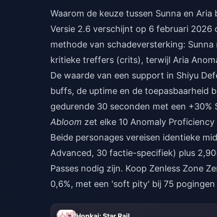
Waarom de keuze tussen Sunna en Aria be
Versie 2.6 verschijnt op 6 februari 2026 
methode van schadeversterking: Sunna
kritieke treffers (crits), terwijl Aria An
De waarde van een support in Shiyu Def
buffs, de uptime en de toepasbaarheid 
gedurende 30 seconden met een +30% St
Abloom
zet elke 10 Anomaly Proficiency
Beide personages vereisen identieke mid
Advanced, 30 factie-specifiek) plus 2,
Passes nodig zijn.
Koop Zenless Zone Zer
0,6%, met een 'soft pity' bij 75 pogingen
Honkai: Star Rail