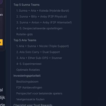
Top 5 Sunna Teams
1. Sunna + Aria + Koleda (Hybride Burst)
-17%
-17%
-17%
iric
Express Supply
300 + 30 Oneiric
60 Oneiric Shard
2. Sunna + Billy + Anby (F2P Physical)
Pass
Shard
3. Sunna + Anton + Anby (F2P Alternatief)
4-5. Gespecialiseerde opstellingen
€ 3.76
€ 3.77
€ 0.74
Rotatie-gids
€ 4.51
€ 4.51
€ 0.89
Top 5 Aria Teams
n
Nu kopen
Nu kopen
Nu kopen
1. Aria + Sunna + Nicole (Triple Support)
2. Aria Solo Carry + Dual Support
3. Aria + Ether Sub-DPS + Stunner
4-5. Experimenteel
Optimale Rotaties
Investeringsprioriteit
Beslissingsboom
F2P Aanbevelingen
al
Perspectief voor betalende spelers
ijk
Veelgemaakte fouten
 de
Checklist voor Trust Rewards