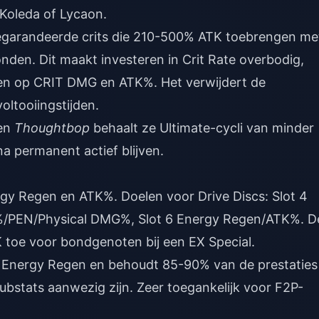
 Koleda of Lycaon.
gegarandeerde crits die 210-500% ATK toebrengen me
en. Dit maakt investeren in Crit Rate overbodig,
ten op CRIT DMG en ATK%. Het verwijdert de
ltooiingstijden.
 en
Thoughtbop
behaalt ze Ultimate-cycli van minder
a permanent actief blijven.
ergy Regen en ATK%. Doelen voor Drive Discs: Slot 4
/PEN/Physical DMG%, Slot 6 Energy Regen/ATK%. D
toe voor bondgenoten bij een EX Special.
 Energy Regen en behoudt 85-90% van de prestaties
bstats aanwezig zijn. Zeer toegankelijk voor F2P-