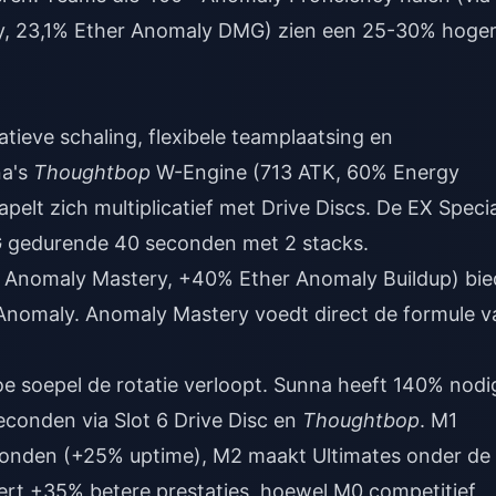
cy, 23,1% Ether Anomaly DMG) zien een 25-30% hoge
tieve schaling, flexibele teamplaatsing en
na's
Thoughtbop
W-Engine (713 ATK, 60% Energy
pelt zich multiplicatief met Drive Discs. De EX Specia
G gedurende 40 seconden met 2 stacks.
 Anomaly Mastery, +40% Ether Anomaly Buildup) bie
Anomaly. Anomaly Mastery voedt direct de formule v
 soepel de rotatie verloopt. Sunna heeft 140% nodi
econden via Slot 6 Drive Disc en
Thoughtbop
. M1
conden (+25% uptime), M2 maakt Ultimates onder de
ert +35% betere prestaties, hoewel M0 competitief