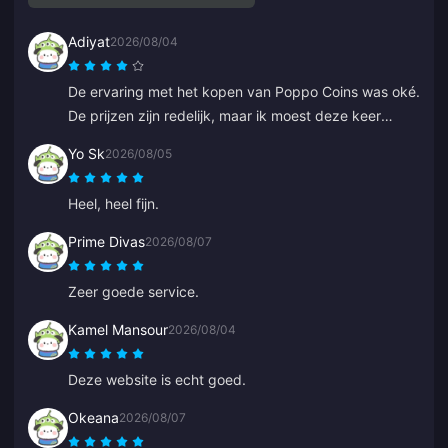
Adiyat
2026/08/04
De ervaring met het kopen van Poppo Coins was oké.
De prijzen zijn redelijk, maar ik moest deze keer
langer op mijn munten wachten dan verwacht. Geen
Yo Sk
2026/08/05
slechte keuze, alleen niet perfect.
Heel, heel fijn.
Prime Divas
2026/08/07
Zeer goede service.
Kamel Mansour
2026/08/04
Deze website is echt goed.
Okeana
2026/08/07