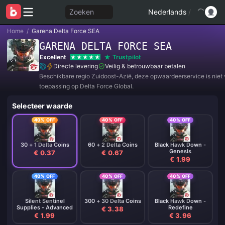
Zoeken
Nederlands
/
Home
/
Garena Delta Force SEA
GARENA DELTA FORCE SEA
Excellent
Trustpilot
Directe levering
Veilig & betrouwbaar betalen
Beschikbare regio Zuidoost-Azië, deze opwaardeerservice is niet
toepassing op Delta Force Global.
Selecteer waarde
40% OFF
40% OFF
40% OFF
30 + 1 Delta Coins
60 + 2 Delta Coins
Black Hawk Down -
Genesis
€ 0.37
€ 0.67
€ 1.99
40% OFF
40% OFF
40% OFF
Silent Sentinel
300 + 30 Delta Coins
Black Hawk Down -
Supplies - Advanced
Redefine
€ 3.38
€ 1.99
€ 3.96