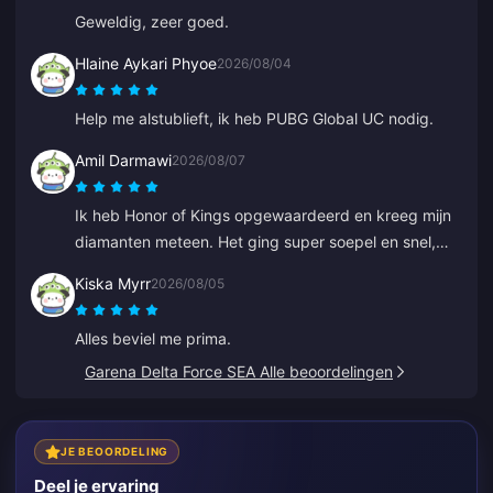
Geweldig, zeer goed.
Hlaine Aykari Phyoe
2026/08/04
Help me alstublieft, ik heb PUBG Global UC nodig.
Amil Darmawi
2026/08/07
Ik heb Honor of Kings opgewaardeerd en kreeg mijn
diamanten meteen. Het ging super soepel en snel,
geen problemen.
Kiska Myrr
2026/08/05
Alles beviel me prima.
Garena Delta Force SEA Alle beoordelingen
JE BEOORDELING
Deel je ervaring