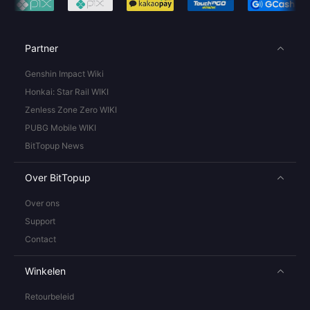
Partner
Genshin Impact Wiki
Honkai: Star Rail WIKI
Zenless Zone Zero WIKI
PUBG Mobile WIKI
BitTopup News
Over BitTopup
Over ons
Support
Contact
Winkelen
Retourbeleid