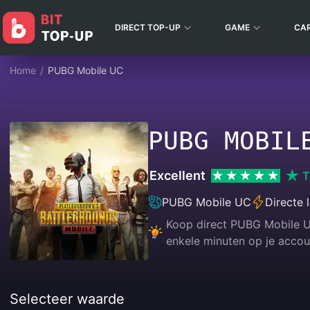
DIRECT TOP-UP
GAME
CA
Home
/
PUBG Mobile UC
PUBG MOBIL
Excellent
T
PUBG Mobile UC
Directe 
Koop direct PUBG Mobile UC
enkele minuten op je accou
Selecteer waarde