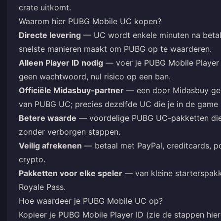
crate uitkomt.
Waarom hier PUBG Mobile UC kopen?
Directe levering
— UC wordt enkele minuten na betali
snelste manieren maakt om PUBG op te waarderen.
Alleen Player ID nodig
— voer je PUBG Mobile Player I
geen wachtwoord, nul risico op een ban.
Officiële Midasbuy-partner
— een door Midasbuy gea
van PUBG UC; precies dezelfde UC die je in de game 
Betere waarde
— voordelige PUBG UC-pakketten die 
zonder verborgen stappen.
Veilig afrekenen
— betaal met PayPal, creditcards, po
crypto.
Pakketten voor elke speler
— van kleine starterspak
Royale Pass.
Hoe waardeer je PUBG Mobile UC op?
Kopieer je PUBG Mobile Player ID (zie de stappen hier