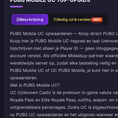
PUBG MOBILE UC TOP-UPGIDS
Beschrijving
Nodig uit & verdien
HOT
PUBG Mobile UC opwaarderen — Koop direct PUBG UC
Koop hier je PUBG Mobile UC-tegoed en laat Unknown
bijschrijven met alleen je Player ID — geen inloggeg
account vereist. Als officiële Midasbuy-partner waa
wereldwijde server op, zodat elke bestelling veilig e
PUBG Mobile UC of UC PUBG Mobile, je kunt hier in 
opwaarderen.
Wat is PUBG Mobile UC?
UC (Unknown Cash) is de premium in-game valuta va
Royale Pass en Elite Royale Pass, outfits, wapen- en 
ontgrendelbare personages. Zodra UC is bijgeschreven, 
nu PUBG UC opwaarderen en het uitgeven wanneer er