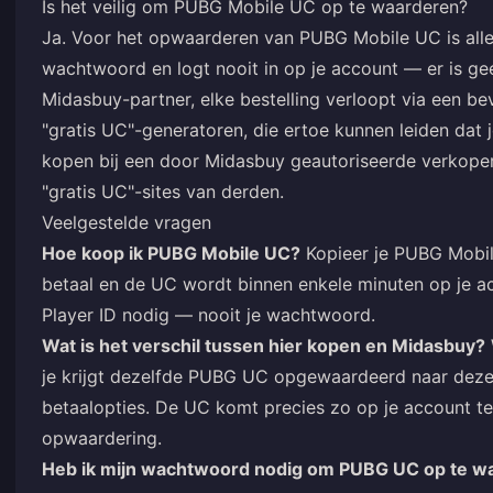
Is het veilig om PUBG Mobile UC op te waarderen?
Ja. Voor het opwaarderen van PUBG Mobile UC is alleen
wachtwoord en logt nooit in op je account — er is geen
Midasbuy-partner, elke bestelling verloopt via een be
"gratis UC"-generatoren, die ertoe kunnen leiden da
kopen bij een door Midasbuy geautoriseerde verkoper i
"gratis UC"-sites van derden.
Veelgestelde vragen
Hoe koop ik PUBG Mobile UC?
Kopieer je PUBG Mobile
betaal en de UC wordt binnen enkele minuten op je ac
Player ID nodig — nooit je wachtwoord.
Wat is het verschil tussen hier kopen en Midasbuy?
je krijgt dezelfde PUBG UC opgewaardeerd naar deze
betaalopties. De UC komt precies zo op je account te
opwaardering.
Heb ik mijn wachtwoord nodig om PUBG UC op te w