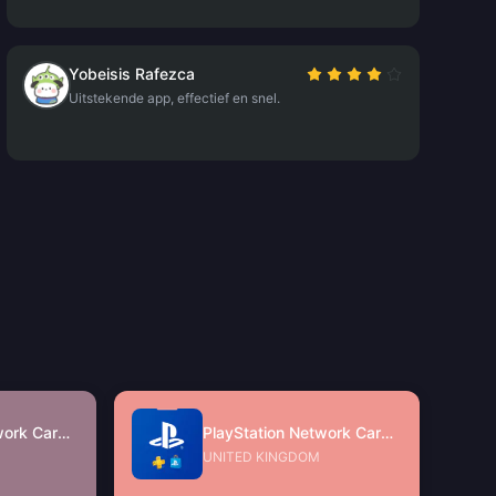
Yobeisis Rafezca
Uitstekende app, effectief en snel.
PlayStation Network Card (MY)
PlayStation Network Card (UK)
UNITED KINGDOM