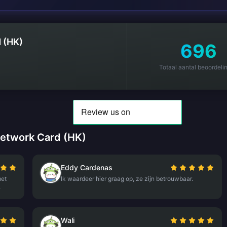
 (HK)
696
Totaal aantal beoordeli
Network Card (HK)
Eddy Cardenas
met
Ik waardeer hier graag op, ze zijn betrouwbaar.
.
Wali