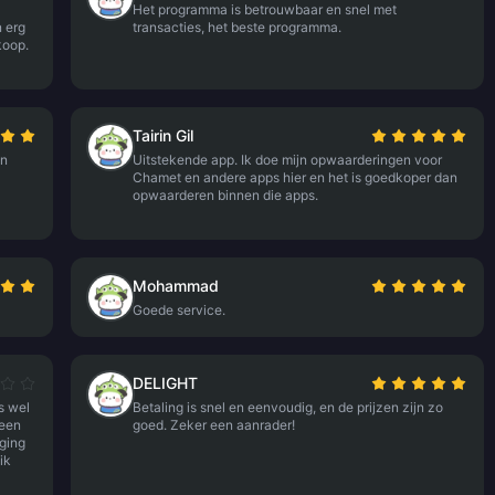
Het programma is betrouwbaar en snel met
 erg
transacties, het beste programma.
koop.
Tairin Gil
en
Uitstekende app. Ik doe mijn opwaarderingen voor
Chamet en andere apps hier en het is goedkoper dan
opwaarderen binnen die apps.
Mohammad
Goede service.
DELIGHT
s wel
Betaling is snel en eenvoudig, en de prijzen zijn zo
 een
goed. Zeker een aanrader!
iging
ik