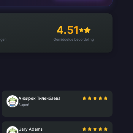
4.51
ngen
Gemiddelde beoordeling
Айзирек Тиленбаева
Super!
Gary Adams