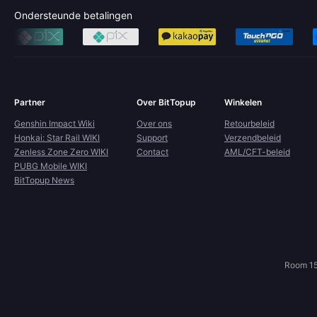
Ondersteunde betalingen
Partner
Over BitTopup
Winkelen
Genshin Impact Wiki
Over ons
Retourbeleid
Honkai: Star Rail WIKI
Support
Verzendbeleid
Zenless Zone Zero WIKI
Contact
AML/CFT-beleid
PUBG Mobile WIKI
BitTopup News
Room 15