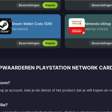
Beoordelingen
Kopen
Beoordelinge
Steam Wallet Code (IDR)
INDONESIA
UNITED STATES
Beoordelingen
Kopen
Beoordelinge
OPWAARDEREN PLAYSTATION NETWORK CARD
tform?
p je account, kies je de dienst of het product dat je wilt kopen en v
lie?