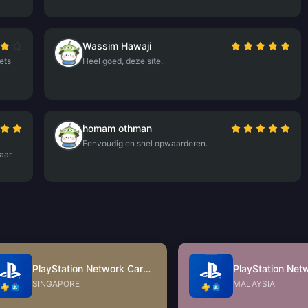
Wassim Hawaji
ets
Heel goed, deze site.
homam othman
Eenvoudig en snel opwaarderen.
aar
PlayStation Network Card (SG)
SINGAPORE
MALAYSIA