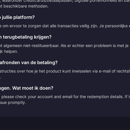
 waaronder creditcards/betaalpassen, digitale portemonnees en bank
 met beschikbare methoden.
 jullie platform?
om ervoor te zorgen dat alle transacties veilig zijn. Je persoonlijke
 terugbetaling krijgen?
t algemeen niet-restitueerbaar. Als er echter een probleem is met j
jk helpen.
 afronden van de betaling?
ructies over hoe je het product kunt inwisselen via e-mail of rechts
.
angen. Wat moet ik doen?
please check your account and email for the redemption details. If it
issue promptly.