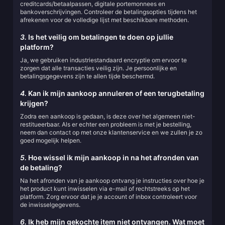
creditcards/betaalpassen, digitale portemonnees en
bankoverschrijvingen. Controleer de betalingsopties tijdens het
afrekenen voor de volledige lijst met beschikbare methoden.
3.
Is het veilig om betalingen te doen op jullie
platform?
Ja, we gebruiken industriestandaard encryptie om ervoor te
zorgen dat alle transacties veilig zijn. Je persoonlijke en
betalingsgegevens zijn te allen tijde beschermd.
4.
Kan ik mijn aankoop annuleren of een terugbetaling
krijgen?
Zodra een aankoop is gedaan, is deze over het algemeen niet-
restitueerbaar. Als er echter een probleem is met je bestelling,
neem dan contact op met onze klantenservice en we zullen je zo
goed mogelijk helpen.
5.
Hoe wissel ik mijn aankoop in na het afronden van
de betaling?
Na het afronden van je aankoop ontvang je instructies over hoe je
het product kunt inwisselen via e-mail of rechtstreeks op het
platform. Zorg ervoor dat je je account of inbox controleert voor
de inwisselgegevens.
6.
Ik heb mijn gekochte item niet ontvangen. Wat moet