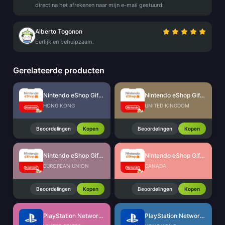
direct na het afrekenen naar mijn e-mail gestuurd.
Alberto Togonon
Eerlijk en behulpzaam.
Gerelateerde producten
Nintendo eShop Gift Card (HK)
Nintendo eShop Gift Card (UK)
HONG KONG
UNITED KINGDOM
Beoordelingen
Kopen
Beoordelingen
Kopen
Nintendo eShop Gift Card (EU)
Nintendo eShop Gift Card (CA)
EUROPEAN UNION
CANADA
Beoordelingen
Kopen
Beoordelingen
Kopen
PlayStation Network Card (US)
PlayStation Network Card (HK)