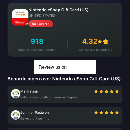
Nintendo eShop Gift Card (US)
UNITED STATES
NU KOPEN
918
4.32
Totaal aantal beoordelingen
Gemiddelde beoordeling
Beoordelingen over Nintendo eShop Gift Card (US)
Malik nasir
Betrouwbaar platform voor aankopen.
Jennifer Pasiwen
Geweldig, heel fijn.