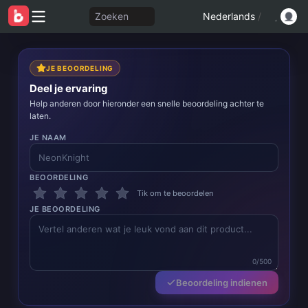
Zoeken
Nederlands
/
JE BEOORDELING
Deel je ervaring
Help anderen door hieronder een snelle beoordeling achter te
laten.
JE NAAM
BEOORDELING
Tik om te beoordelen
JE BEOORDELING
0/500
Beoordeling indienen