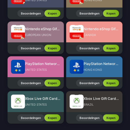
UNITED STATES
HONG KONG
Beoordelingen
Kopen
Beoordelingen
Kopen
Nintendo eShop Gift Card (EU)
Nintendo eShop Gift Card (CA)
EUROPEAN UNION
CANADA
Beoordelingen
Kopen
Beoordelingen
Kopen
PlayStation Network Card (US)
PlayStation Network Card (HK)
UNITED STATES
HONG KONG
Beoordelingen
Kopen
Beoordelingen
Kopen
Xbox Live Gift Card (US)
Xbox Live Gift Card (BR)
UNITED STATES
BRAZIL
Beoordelingen
Kopen
Beoordelingen
Kopen