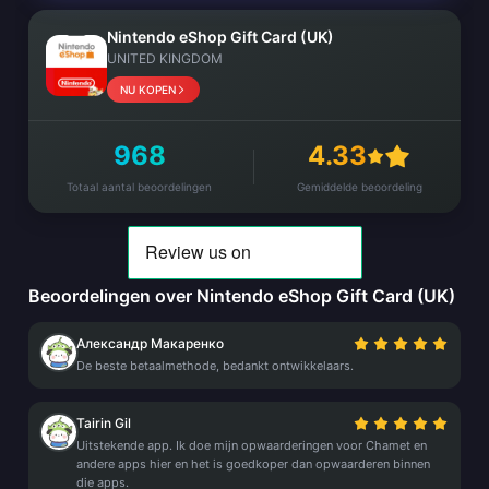
Nintendo eShop Gift Card (UK)
UNITED KINGDOM
NU KOPEN
968
4.33
Totaal aantal beoordelingen
Gemiddelde beoordeling
Beoordelingen over Nintendo eShop Gift Card (UK)
Александр Макаренко
De beste betaalmethode, bedankt ontwikkelaars.
Tairin Gil
Uitstekende app. Ik doe mijn opwaarderingen voor Chamet en
andere apps hier en het is goedkoper dan opwaarderen binnen
die apps.