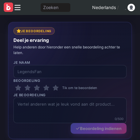
Zoeken
Nederlands
/
JE BEOORDELING
Deel je ervaring
Help anderen door hieronder een snelle beoordeling achter te
laten.
JE NAAM
BEOORDELING
Tik om te beoordelen
JE BEOORDELING
0/500
Beoordeling indienen