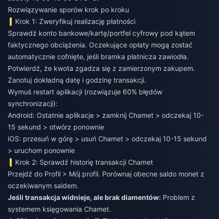
Rozwiązywanie sporów krok po kroku
Krok 1: Zweryfikuj realizację płatności
Sprawdź konto bankowe/kartę/portfel cyfrowy pod kątem
faktycznego obciążenia. Oczekujące opłaty mogą zostać
automatycznie cofnięte, jeśli bramka płatnicza zawiodła.
Potwierdź, że kwota zgadza się z zamierzonym zakupem.
Zanotuj dokładną datę i godzinę transakcji.
Wymuś restart aplikacji (rozwiązuje 60% błędów
synchronizacji):
Android: Ostatnie aplikacje > zamknij Chamet > odczekaj 10-
15 sekund > otwórz ponownie
iOS: przesuń w górę > usuń Chamet > odczekaj 10-15 sekund
> uruchom ponownie
Krok 2: Sprawdź historię transakcji Chamet
Przejdź do Profil > Mój profil. Porównaj obecne saldo monet z
oczekiwanym saldem.
Jeśli transakcja widnieje, ale brak diamentów:
Problem z
systemem księgowania Chamet.