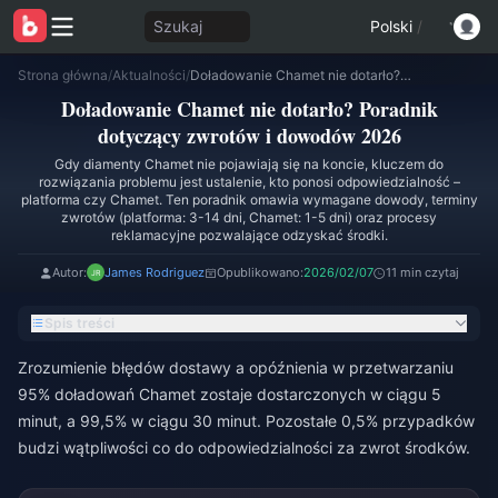
Szukaj
Polski
/
Strona główna
/
Aktualności
/
Doładowanie Chamet nie dotarło? Poradnik dotyczący zwrotów i dowodów 2026
Doładowanie Chamet nie dotarło? Poradnik
dotyczący zwrotów i dowodów 2026
Gdy diamenty Chamet nie pojawiają się na koncie, kluczem do
rozwiązania problemu jest ustalenie, kto ponosi odpowiedzialność –
platforma czy Chamet. Ten poradnik omawia wymagane dowody, terminy
zwrotów (platforma: 3-14 dni, Chamet: 1-5 dni) oraz procesy
reklamacyjne pozwalające odzyskać środki.
Autor:
James Rodriguez
Opublikowano:
2026/02/07
11 min czytaj
Spis treści
Zrozumienie błędów dostawy a opóźnienia w przetwarzaniu
95% doładowań Chamet zostaje dostarczonych w ciągu 5
minut, a 99,5% w ciągu 30 minut. Pozostałe 0,5% przypadków
budzi wątpliwości co do odpowiedzialności za zwrot środków.