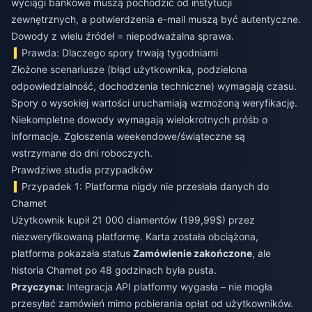
wyciągi bankowe muszą pochodzić od instytucji
zewnętrznych, a potwierdzenia e-mail muszą być autentyczne.
Dowody z wielu źródeł = niepodważalna sprawa.
Prawda: Dlaczego spory trwają tygodniami
Złożone scenariusze (błąd użytkownika, podzielona
odpowiedzialność, dochodzenia techniczne) wymagają czasu.
Spory o wysokiej wartości uruchamiają wzmożoną weryfikację.
Niekompletne dowody wymagają wielokrotnych próśb o
informacje. Zgłoszenia weekendowe/świąteczne są
wstrzymane do dni roboczych.
Prawdziwe studia przypadków
Przypadek 1: Platforma nigdy nie przesłała danych do
Chamet
Użytkownik kupił 21 000 diamentów (199,99$) przez
niezweryfikowaną platformę. Karta została obciążona,
platforma pokazała status
Zamówienie zakończone
, ale
historia Chamet po 48 godzinach była pusta.
Przyczyna:
Integracja API platformy wygasła – nie mogła
przesyłać zamówień mimo pobierania opłat od użytkowników.