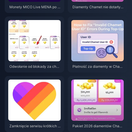
Monety MICO Live MENA po w
Diamenty Chamet nie dotarły p
ersji v5.2: Najtańsze oferty 202
o doładowaniu przez Google?
6
Rozwiązanie na rok 2026
Odwołanie od blokady za char
Płatność za diamenty w Cham
geback diamentów w Chamet
et odrzucona? Rozwiązania dl
w 2026 roku: czy wskaźnik sk
a bezpiecznych zakupów (cze
uteczności naprawdę wynosi
rwiec 2026)
0%?
Zamknięcie serwisu krótkich fil
Pakiet 2026 diamentów Cham
mów Likee w Indonezji (kwieci
et za 3,44 USD: czy naprawdę