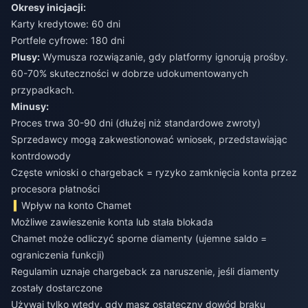
Okresy inicjacji:
Karty kredytowe: 60 dni
Portfele cyfrowe: 180 dni
Plusy:
Wymusza rozwiązanie, gdy platformy ignorują prośby.
60-70% skuteczności w dobrze udokumentowanych
przypadkach.
Minusy:
Proces trwa 30-90 dni (dłużej niż standardowe zwroty)
Sprzedawcy mogą zakwestionować wniosek, przedstawiając
kontrdowody
Częste wnioski o chargeback = ryzyko zamknięcia konta przez
procesora płatności
Wpływ na konto Chamet
Możliwe zawieszenie konta lub stała blokada
Chamet może odliczyć sporne diamenty (ujemne saldo =
ograniczenia funkcji)
Regulamin uznaje chargeback za naruszenie, jeśli diamenty
zostały dostarczone
Używaj tylko wtedy, gdy masz ostateczny dowód braku