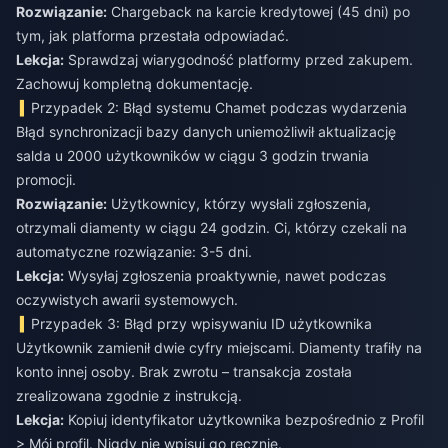
Rozwiązanie:
Chargeback na karcie kredytowej (45 dni) po
tym, jak platforma przestała odpowiadać.
Lekcja:
Sprawdzaj wiarygodność platformy przed zakupem.
Zachowuj kompletną dokumentację.
Przypadek 2: Błąd systemu Chamet podczas wydarzenia
Błąd synchronizacji bazy danych uniemożliwił aktualizację
salda u 2000 użytkowników w ciągu 3 godzin trwania
promocji.
Rozwiązanie:
Użytkownicy, którzy wysłali zgłoszenia,
otrzymali diamenty w ciągu 24 godzin. Ci, którzy czekali na
automatyczne rozwiązanie: 3-5 dni.
Lekcja:
Wysyłaj zgłoszenia proaktywnie, nawet podczas
oczywistych awarii systemowych.
Przypadek 3: Błąd przy wpisywaniu ID użytkownika
Użytkownik zamienił dwie cyfry miejscami. Diamenty trafiły na
konto innej osoby. Brak zwrotu – transakcja została
zrealizowana zgodnie z instrukcją.
Lekcja:
Kopiuj identyfikator użytkownika bezpośrednio z Profil
> Mój profil. Nigdy nie wpisuj go ręcznie.