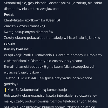
Skontaktuj się, gdy historia Chamet pokazuje zakup, ale saldo
diamentów nie zostało zwiększone.
Podaj:
Identyfikator użytkownika (User ID)
Znacznik czasu transakcji
Kwotę zakupionych diamentów
Zrzuty ekranu pokazujące transakcję w historii, ale jej brak w
saldzie
Kanały kontaktu:
W aplikacji: Profil > Ustawienia > Centrum pomocy > Problemy
z płatnościami > Diamenty nie zostały przypisane
E-mail:
chamet.feedback@gmail.com
(dla szczegółowych
wyjaśnień/wielu plików)
Telefon: +628111446644 (pilne przypadki, ograniczone
godziny)
Krok 5: Dokumentuj całą komunikację
Rób zrzuty ekranu/zapisuj każdą interakcję: zgłoszenia, e-
maile, czaty, podsumowania rozmów telefonicznych. Notuj
nazwiska konsultantów, numery spraw i złożone obietnice.