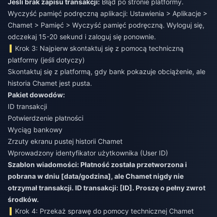
Jeśli brak zapisu transakcji:
Błąd po stronie platformy.
Wyczyść pamięć podręczną aplikacji: Ustawienia > Aplikacje >
Chamet > Pamięć > Wyczyść pamięć podręczną. Wyloguj się,
odczekaj 15-20 sekund i zaloguj się ponownie.
Krok 3: Najpierw skontaktuj się z pomocą techniczną
platformy (jeśli dotyczy)
Skontaktuj się z platformą, gdy bank pokazuje obciążenie, ale
historia Chamet jest pusta.
Pakiet dowodów:
ID transakcji
Potwierdzenie płatności
Wyciąg bankowy
Zrzuty ekranu pustej historii Chamet
Wprowadzony identyfikator użytkownika (User ID)
Szablon wiadomości: Płatność została przetworzona i
pobrana w dniu [data/godzina], ale Chamet nigdy nie
otrzymał transakcji. ID transakcji: [ID]. Proszę o pełny zwrot
środków.
Krok 4: Przekaż sprawę do pomocy technicznej Chamet