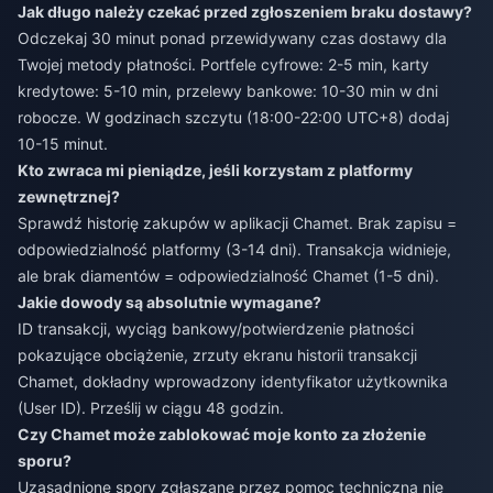
Jak długo należy czekać przed zgłoszeniem braku dostawy?
Odczekaj 30 minut ponad przewidywany czas dostawy dla
Twojej metody płatności. Portfele cyfrowe: 2-5 min, karty
kredytowe: 5-10 min, przelewy bankowe: 10-30 min w dni
robocze. W godzinach szczytu (18:00-22:00 UTC+8) dodaj
10-15 minut.
Kto zwraca mi pieniądze, jeśli korzystam z platformy
zewnętrznej?
Sprawdź historię zakupów w aplikacji Chamet. Brak zapisu =
odpowiedzialność platformy (3-14 dni). Transakcja widnieje,
ale brak diamentów = odpowiedzialność Chamet (1-5 dni).
Jakie dowody są absolutnie wymagane?
ID transakcji, wyciąg bankowy/potwierdzenie płatności
pokazujące obciążenie, zrzuty ekranu historii transakcji
Chamet, dokładny wprowadzony identyfikator użytkownika
(User ID). Prześlij w ciągu 48 godzin.
Czy Chamet może zablokować moje konto za złożenie
sporu?
Uzasadnione spory zgłaszane przez pomoc techniczną nie