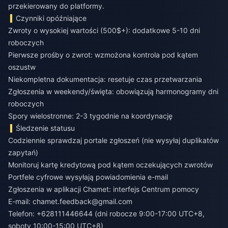
przekierowany do platformy.
Czynniki opóźniające
Zwroty o wysokiej wartości (500$+): dodatkowe 5-10 dni
roboczych
Pierwsze prośby o zwrot: wzmożona kontrola pod kątem
oszustw
Niekompletna dokumentacja: resetuje czas przetwarzania
Zgłoszenia w weekendy/święta: obowiązują harmonogramy dni
roboczych
Spory wielostronne: 2-3 tygodnie na koordynację
Śledzenie statusu
Codziennie sprawdzaj portale zgłoszeń (nie wysyłaj duplikatów
zapytań)
Monitoruj kartę kredytową pod kątem oczekujących zwrotów
Portfele cyfrowe wysyłają powiadomienia e-mail
Zgłoszenia w aplikacji Chamet: interfejs Centrum pomocy
E-mail:
chamet.feedback@gmail.com
Telefon: +628111446644 (dni robocze 9:00-17:00 UTC+8,
soboty 10:00-15:00 UTC+8)