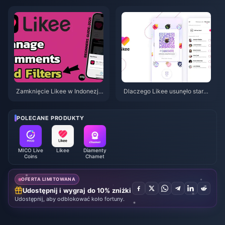
eń 2026): Monety, kopie zapas
warto go kupić?
owe i kolejne kroki
Zamknięcie Likee w Indonezji
Dlaczego Likee usunęło stare f
w kwietniu 2026 r.: Kompletny
ilmy w Indonezji po kwietniu 2
przewodnik po kolejnych krok
026 roku?
ach
POLECANE PRODUKTY
MICO Live
Likee
Diamenty
Coins
Chamet
OFERTA LIMITOWANA
Udostępnij i wygraj do 10% zniżki
Udostępnij, aby odblokować koło fortuny.