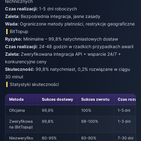
technicznych
Czas realizacji:
1-5 dni roboczych
Zaleta:
Bezpośrednia integracja, jasne zasady
Wada:
Ograniczone metody płatności, restrykcje geograficzne
BitTopup
Ryzyko:
Minimalne – 99,8% natychmiastowych dostaw
Czas realizacji:
24-48 godzin w rzadkich przypadkach awarii
Zaleta:
Zweryfikowana integracja API + wsparcie 24/7 +
konkurencyjne ceny
Skuteczność:
99,8% natychmiast, 0,2% rozwiązane w ciągu
30 minut
Statystyki skuteczności
Metoda
Sukces dostawy
Sukces zwrotu
Czas rozwią
Oficjalna
99,9%
100%
1-5 dni
Zweryfikowa
99,8%
98-100%
1-3 dni
na (BitTopup)
Niezweryfiko
80-95%
60-90%
7-30 dni