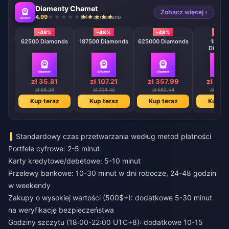
Diamenty Chamet
Zobacz więcej ›
4.99
644 sprzedano
-48%
-48%
-48%
-48
62500 Diamonds
187500 Diamonds
625000 Diamonds
18750
Diamo
zł 35.81
zł 107.21
zł 357.99
zł 1072
zł 68.28
zł 204.45
zł 682.54
zł 2044
Kup teraz
Kup teraz
Kup teraz
Kup te
Standardowy czas przetwarzania według metod płatności
Portfele cyfrowe: 2-5 minut
Karty kredytowe/debetowe: 5-10 minut
Przelewy bankowe: 10-30 minut w dni robocze, 24-48 godzin
w weekendy
Zakupy o wysokiej wartości (500$+): dodatkowe 5-30 minut
na weryfikację bezpieczeństwa
Godziny szczytu (18:00-22:00 UTC+8): dodatkowe 10-15