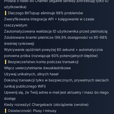
Prośba o hasło do Chamet (legalne serwisy potrzebują tylko ID
użytkownika)
Dlaczego BitTopup eliminuje 98% problemów
Zweryfikowana integracja API = księgowanie w czasie
rzeczywistym
Zautomatyzowana walidacja ID użytkownika przed płatnością
Zdublowane bramki płatnicze (99,9% dostępności vs 95-98%
średniej rynkowej)
Wykrywanie opóźnień powyżej 60 sekund + automatyczna
ponowna próba (rozwiązuje 60% potencjalnych błędów)
Bezpieczeństwo konta podczas transakcji
Włącz uwierzytelnianie dwuskładnikowe
Używaj unikalnych, silnych haseł
Dokonuj transakcji tylko w bezpiecznych, prywatnych sieciach
(unikaj publicznego WiFi)
Upewnij się, że Twój adres e-mail jest aktualny i masz do niego
dostęp
Kiedy rozważyć Chargeback (obciążenie zwrotne)
Ostateczność: Plusy i minusy