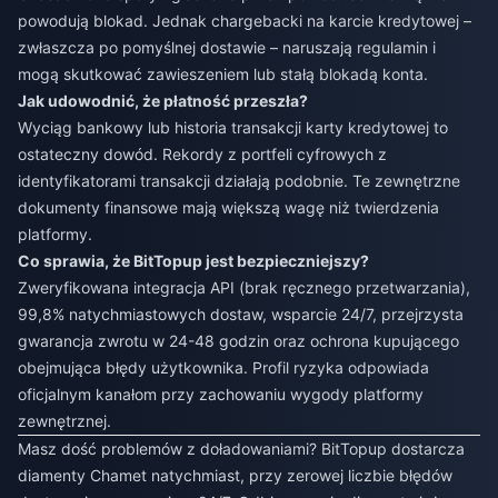
powodują blokad. Jednak chargebacki na karcie kredytowej –
zwłaszcza po pomyślnej dostawie – naruszają regulamin i
mogą skutkować zawieszeniem lub stałą blokadą konta.
Jak udowodnić, że płatność przeszła?
Wyciąg bankowy lub historia transakcji karty kredytowej to
ostateczny dowód. Rekordy z portfeli cyfrowych z
identyfikatorami transakcji działają podobnie. Te zewnętrzne
dokumenty finansowe mają większą wagę niż twierdzenia
platformy.
Co sprawia, że BitTopup jest bezpieczniejszy?
Zweryfikowana integracja API (brak ręcznego przetwarzania),
99,8% natychmiastowych dostaw, wsparcie 24/7, przejrzysta
gwarancja zwrotu w 24-48 godzin oraz ochrona kupującego
obejmująca błędy użytkownika. Profil ryzyka odpowiada
oficjalnym kanałom przy zachowaniu wygody platformy
zewnętrznej.
Masz dość problemów z doładowaniami? BitTopup dostarcza
diamenty Chamet natychmiast, przy zerowej liczbie błędów