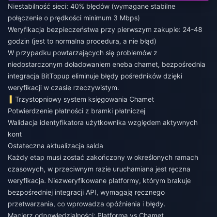
Niestabilność sieci: 40% błędów (wymagane stabilne
połączenie o prędkości minimum 3 Mbps)
Weryfikacja bezpieczeństwa przy pierwszym zakupie: 24-48
godzin (jest to normalna procedura, a nie błąd)
W przypadku powtarzających się problemów z
niedostarczonym doładowaniem eneba chamet
, bezpośrednia
integracja BitTopup eliminuje błędy pośredników dzięki
weryfikacji w czasie rzeczywistym.
Trzystopniowy system księgowania Chamet
Potwierdzenie płatności z bramki płatniczej
Walidacja identyfikatora użytkownika względem aktywnych
kont
Ostateczna aktualizacja salda
Każdy etap musi zostać zakończony w określonych ramach
czasowych, w przeciwnym razie uruchamiana jest ręczna
weryfikacja. Niezweryfikowane platformy, którym brakuje
bezpośredniej integracji API, wymagają ręcznego
przetwarzania, co wprowadza opóźnienia i błędy.
Macierz odpowiedzialności: Platforma vs Chamet