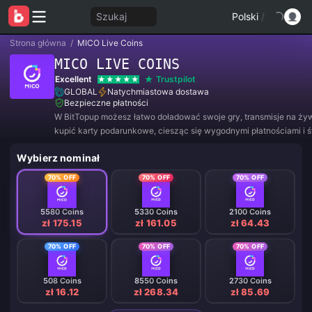
Szukaj
Polski
/
Strona główna
/
MICO Live Coins
MICO LIVE COINS
Excellent
Trustpilot
GLOBAL
Natychmiastowa dostawa
Bezpieczne płatności
W BitTopup możesz łatwo doładować swoje gry, transmisje na ży
kupić karty podarunkowe, ciesząc się wygodnymi płatnościami i 
rabatami!
Wybierz nominał
70% OFF
70% OFF
70% OFF
5580 Coins
5330 Coins
2100 Coins
zł 175.15
zł 161.05
zł 64.43
70% OFF
70% OFF
70% OFF
508 Coins
8550 Coins
2730 Coins
zł 16.12
zł 268.34
zł 85.69