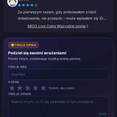
Za pierwszym razem, gdy próbowałem zrobić
doładowanie, nie przeszło – może wpisałem zły ID.
Obsługa klienta zrealizowała dla mnie zwrot
MICO Live Coins Wszystkie opinie
pieniędzy. Druga próba powiodła się bez żadnych
problemów. Będę nadal korzystać z tej strony.
TWOJA OPINIA
Podziel się swoimi wrażeniami
Pomóż innym, zostawiając szybką ocenę poniżej.
TWOJE IMIĘ
OCENA
Dotknij, aby ocenić
TWOJA OPINIA
0/500