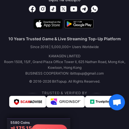
10 Years Trusted Game & Live Streaming Top-Up Platform
Since 2016 | 5,000,000+ Users Worldwide
KAMAGEN LIMITED
Room 1508, 15/F, Grand Plaza Office Tower II, 625 Nathan Road, Mong Kok,
Kowloon, Hong Kong
BUSINESS COOPERATION: ibittopup@gmail.com
© 2016-2026 BitTopup. All Rights Reserved.
TRUSTED & VERIFIED BY
5580 Coins
zł 175.15