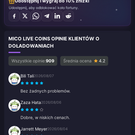
Udostępnij i wygraj do 10% zniżki
Udostępnij, aby odblokować koło fortuny.
MICO LIVE COINS OPINIE KLIENTÓW O
DOŁADOWANIACH
Wszystkie opinie:
909
Średnia ocena
4.2
Bili Tali
2026/08/07
Bez żadnych problemów.
Zaza Hata
2026/08/06
Dobre, w niskich cenach.
Jarrett Meyer
2026/08/04