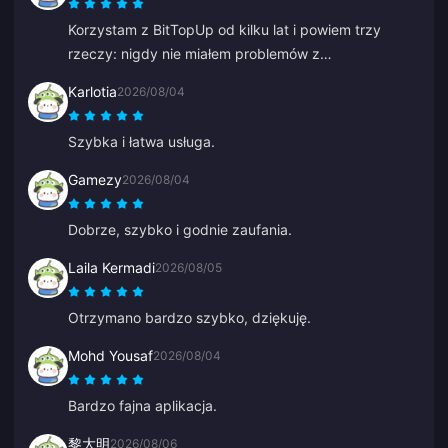
Korzystam z BitTopUp od kilku lat i powiem trzy
rzeczy: nigdy nie miałem problemów z
doładowaniem; szybkość dostawy bije na głowę
Karlotia
2026/08/04
wszystko inne, czego próbowałem; i jest to
niesamowicie proste, kilka kliknięć i gotowe. To
Szybka i łatwa usługa.
ułatwia życie.
Gamezy
2026/08/04
Dobrze, szybko i godnie zaufania.
Laila Kermadi
2026/08/05
Otrzymano bardzo szybko, dziękuję.
Mohd Yousaf
2026/08/04
Bardzo fajna aplikacja.
黎大明
2026/08/06