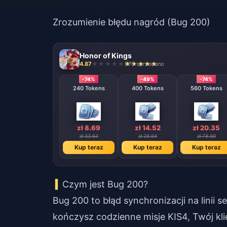
Zrozumienie błędu nagród (Bug 200)
Honor of Kings
4.87
870 sprzedano
-74%
-49%
-74%
240 Tokens
400 Tokens
560 Tokens
zł 8.69
zł 14.52
zł 20.35
zł 33.64
zł 28.64
zł 78.69
Kup teraz
Kup teraz
Kup teraz
Czym jest Bug 200?
Bug 200 to błąd synchronizacji na linii 
kończysz codzienne misje KIS4, Twój klie