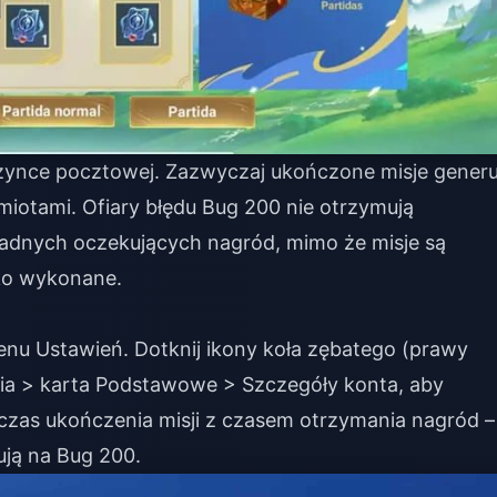
ynce pocztowej. Zazwyczaj ukończone misje generu
iotami. Ofiary błędu Bug 200 nie otrzymują
żadnych oczekujących nagród, mimo że misje są
ko wykonane.
enu Ustawień. Dotknij ikony koła zębatego (prawy
ia > karta Podstawowe > Szczegóły konta, aby
 czas ukończenia misji z czasem otrzymania nagród –
ują na Bug 200.