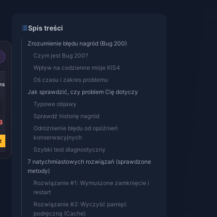
Spis treści
Zrozumienie błędu nagród (Bug 200)
Czym jest Bug 200?
Wpływ na codzienne misje KIS4
-49%
-50%
Oś czasu i zakres problemu
ens
8000 Tokens
80 Tokens
Jak sprawdzić, czy problem Cię dotyczy
Typowe objawy
Sprawdź historię nagród
3
zł 290.89
zł 2.86
Odróżnienie błędu od opóźnień
zł 574.17
zł 5.67
konserwacyjnych
z
Kup teraz
Kup teraz
Szybki test diagnostyczny
7 natychmiastowych rozwiązań (sprawdzone
metody)
Rozwiązanie #1: Wymuszone zamknięcie i
restart
Rozwiązanie #2: Wyczyść pamięć
podręczną (Cache)