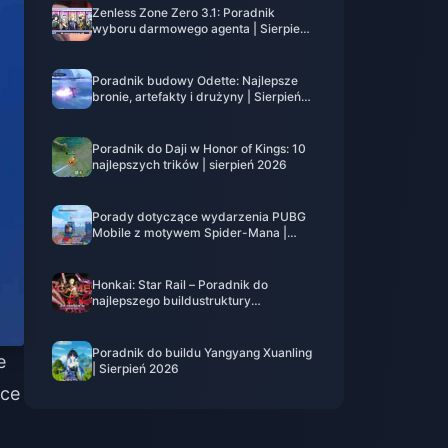
Zenless Zone Zero 3.1: Poradnik
wyboru darmowego agenta | Sierpień
2026
Poradnik budowy Odette: Najlepsze
bronie, artefakty i drużyny | Sierpień
2026
Poradnik do Daji w Honor of Kings: 10
najlepszych trików | sierpień 2026
Porady dotyczące wydarzenia PUBG
Mobile z motywem Spider-Mana |
sierpień 2026
Honkai: Star Rail – Poradnik do
najlepszego buildustruktury
Gilgamesha | Sierpień 2026
Poradnik do buildu Yangyang Xuanling
e
| Sierpień 2026
ące