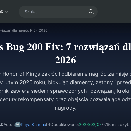
RD
związań dla nagród KIS4 2026
s Bug 200 Fix: 7 rozwiązań d
2026
 Honor of Kings zakłócił odbieranie nagród za misje 
w lutym 2026 roku, blokując diamenty, żetony i przed
adnik zawiera siedem sprawdzonych rozwiązań, kroki
cedury rekompensaty oraz obejścia pozwalające odz
nagrody.
Autor:
Priya Sharma
Opublikowano:
2026/02/04
15 min czyta