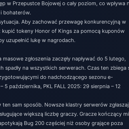
tęp w Przepustce Bojowej o cały poziom, co wpływa 
i bohaterów.
wa sytuacja. Aby zachować przewagę konkurencyjną w
z
kupić tokeny Honor of Kings za pomocą kuponów
by uzupełnić lukę w nagrodach.
 a masowe zgłoszenia zaczęły napływać do 5 lutego,
h spadły na wszystkich serwerach. Czas ten zbiega 
przygotowującymi do nadchodzącego sezonu e-
– 5 października, PKL FALL 2025: 29 sierpnia – 12
w ten sam sposób. Nowsze klastry serwerów zgłaszaj
sługujące większą liczbę graczy. Gracze kończący mi
apotykają Bug 200 częściej niż osoby grające poza