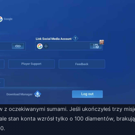
z oczekiwanymi sumami. Jeśli ukończyłeś trzy misj
le stan konta wzrósł tylko o 100 diamentów, brakuj
0.