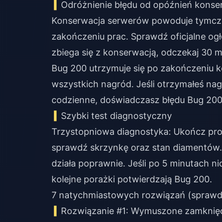
Odróżnienie błędu od opóźnień kons
Konserwacja serwerów powoduje tymcza
zakończeniu prac. Sprawdź oficjalne og
zbiega się z konserwacją, odczekaj 30 
Bug 200 utrzymuje się po zakończeniu ko
wszystkich nagród. Jeśli otrzymałeś nag
codzienne, doświadczasz błędu Bug 200
Szybki test diagnostyczny
Trzystopniowa diagnostyka: Ukończ pros
sprawdź skrzynkę oraz stan diamentów. 
działa poprawnie. Jeśli po 5 minutach ni
kolejne porażki potwierdzają Bug 200.
7 natychmiastowych rozwiązań (spraw
Rozwiązanie #1: Wymuszone zamknięci