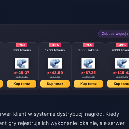
Zobacz więcej ›
-74%
-49%
-74%
-49%
800 Tokens
1200 Tokens
2508 Tokens
4000 Tok
zł 29.07
zł 43.59
zł 87.25
zł 145.4
zł 112.46
zł 86.07
zł 335.58
zł 287.05
Kup teraz
Kup teraz
Kup teraz
Kup tera
serwer-klient w systemie dystrybucji nagród. Kiedy
nt gry rejestruje ich wykonanie lokalnie, ale serwer