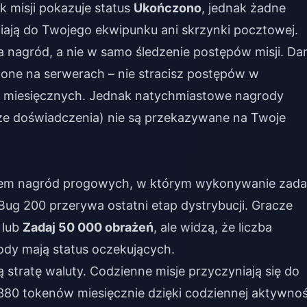
k misji pokazuje status
Ukończono
, jednak żadne
fiają do Twojego ekwipunku ani skrzynki pocztowej.
 nagród, a nie w samo śledzenie postępów misji. Da
one na serwerach – nie stracisz postępów w
 miesięcznych. Jednak natychmiastowe nagrody
ze doświadczenia) nie są przekazywane na Twoje
stem nagród progowych, w którym wykonywanie zad
Bug 200 przerywa ostatni etap dystrybucji. Gracze
lub
Zadaj 50 000 obrażeń
, ale widzą, że liczba
ody mają status oczekujących.
tratę waluty. Codzienne misje przyczyniają się do
380 tokenów miesięcznie dzięki codziennej aktywnoś