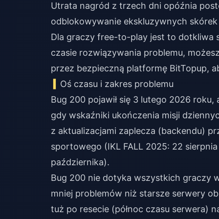
Utrata nagród z trzech dni opóźnia pos
odblokowywanie ekskluzywnych skórek 
Dla graczy free-to-play jest to dotkli
czasie rozwiązywania problemu, możes
przez bezpieczną platformę BitTopup, a
Oś czasu i zakres problemu
Bug 200 pojawił się 3 lutego 2026 roku,
gdy wskaźniki ukończenia misji dziennyc
z aktualizacjami zaplecza (backendu) 
sportowego (IKL FALL 2025: 22 sierpnia 
października).
Bug 200 nie dotyka wszystkich graczy 
mniej problemów niż starsze serwery ob
tuż po resecie (północ czasu serwera) n