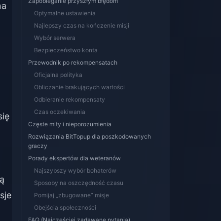
Zapobieganie przyszłym błędom
na
Optymalne ustawienia
Najlepszy czas na kończenie misji
Wybór serwera
Bezpieczeństwo konta
Przewodnik po rekompensatach
Oficjalna polityka
Obliczanie brakujących wartości
Odbieranie rekompensaty
Czas oczekiwania
się
Częste mity i nieporozumienia
Rozwiązania BitTopup dla poszkodowanych
graczy
Porady ekspertów dla weteranów
Najszybszy wybór bohaterów
ą
Sposoby na oszczędność czasu
sje
Pomijaj „zbugowane” misje
Obejścia społeczności
FAQ (Najczęściej zadawane pytania)