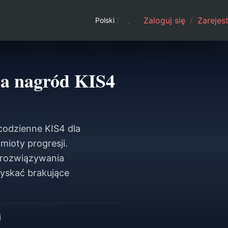
Zaloguj się
/
Zarejest
Polski
/
la nagród KIS4
codzienne KIS4 dla
mioty progresji.
 rozwiązywania
yskać brakujące
j