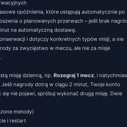
erwacyjnych
sowe opóźnienia, które ustępują automatycznie po
łoszenia o planowanych przerwach – jeśli brak nagró
minut na automatyczną dostawę.
nserwacji i dotyczy konkretnych typów misji, a nie
rody za zwycięstwo w meczu, ale nie za misje
.
tą misję dzienną, np.
Rozegraj 1 mecz
, i natychmias
Jeśli nagrody dotrą w ciągu 2 minut, Twoje konto
c się nie pojawi, spróbuj wykonać drugą misję. Dwie
dzone metody)
e i restart