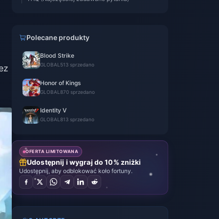
Polecane produkty
Blood Strike
GLOBAL
513 sprzedano
ez
Honor of Kings
GLOBAL
870 sprzedano
Identity V
GLOBAL
813 sprzedano
OFERTA LIMITOWANA
Udostępnij i wygraj do 10% zniżki
Udostępnij, aby odblokować koło fortuny.