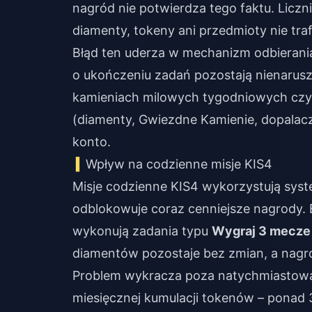
nagród nie potwierdza tego faktu. Liczni
diamenty, tokeny ani przedmioty nie tra
Błąd ten uderza w mechanizm odbierania
o ukończeniu zadań pozostają nienarusz
kamieniach milowych tygodniowych czy
(diamenty, Gwiezdne Kamienie, dopalac
konto.
Wpływ na codzienne misje KIS4
Misje codzienne KIS4 wykorzystują sy
odblokowuje coraz cenniejsze nagrody. 
wykonują zadania typu
Wygraj 3 mecze
diamentów pozostaje bez zmian, a nagr
Problem wykracza poza natychmiastową s
miesięcznej kumulacji tokenów – ponad 