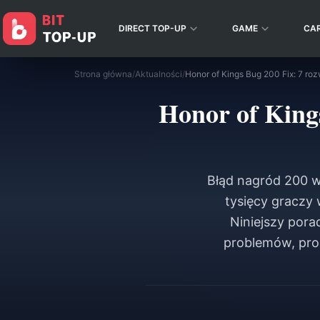
DIRECT TOP-UP
GAME
CA
Strona główna
/
Aktualności
/
Honor of Kings Bug 200 Fix: 7 ro
Honor of King
Błąd nagród 200 w
tysięcy graczy 
Niniejszy por
problemów, pro