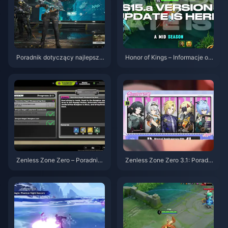
Poradnik dotyczący najlepszy
Honor of Kings – Informacje o a
ch ustawień w Delta Force | si
ktualizacji S15.a | Sierpień 202
erpień 2026
6
Zenless Zone Zero – Poradnik
Zenless Zone Zero 3.1: Poradni
do Operacji Bajgiel | Sierpień 2
k wyboru darmowego agenta |
026
Sierpień 2026