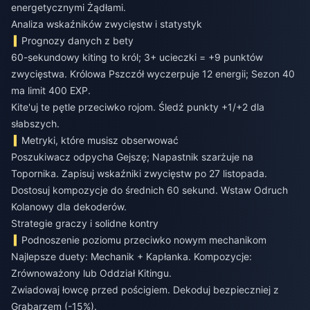
energetycznymi Żądłami.
Analiza wskaźników zwycięstw i statystyk
Prognozy danych z bety
60-sekundowy kiting to król; 3+ ucieczki = +9 punktów
zwycięstwa. Królowa Pszczół wyczerpuje 12 energii; Sezon 40
ma limit 400 EXP.
Kite'uj te pętle przeciwko rojom. Śledź punkty +1/+2 dla
słabszych.
Metryki, które musisz obserwować
Poszukiwacz odpycha Gejszę; Napastnik szarżuje na
Topornika. Zapisuj wskaźniki zwycięstw po 27 listopada.
Dostosuj kompozycje do średnich 60 sekund. Wstaw Odruch
Kolanowy dla dekoderów.
Strategie graczy i solidne kontry
Podnoszenie poziomu przeciwko nowym mechanikom
Najlepsze duety: Mechanik + Kapłanka. Kompozycje:
Zrównoważony lub Oddział Kitingu.
Zwiadowaj łowcę przed pościgiem. Dekoduj bezpieczniej z
Grabarzem (-15%).