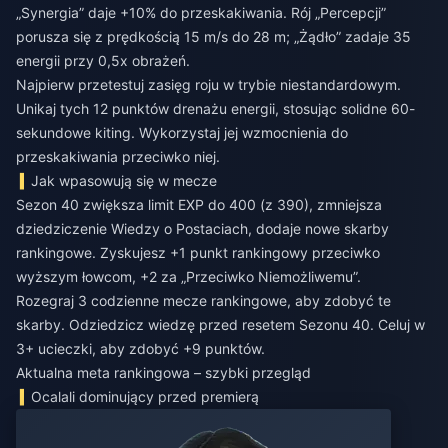
„Synergia” daje +10% do przeskakiwania. Rój „Percepcji”
porusza się z prędkością 15 m/s do 28 m; „Żądło” zadaje 35
energii przy 0,5x obrażeń.
Najpierw przetestuj zasięg roju w trybie niestandardowym.
Unikaj tych 12 punktów drenażu energii, stosując solidne 60-
sekundowe kiting. Wykorzystaj jej wzmocnienia do
przeskakiwania przeciwko niej.
Jak wpasowują się w mecze
Sezon 40 zwiększa limit EXP do 400 (z 390), zmniejsza
dziedziczenie Wiedzy o Postaciach, dodaje nowe skarby
rankingowe. Zyskujesz +1 punkt rankingowy przeciwko
wyższym łowcom, +2 za „Przeciwko Niemożliwemu”.
Rozegraj 3 codzienne mecze rankingowe, aby zdobyć te
skarby. Odziedzicz wiedzę przed resetem Sezonu 40. Celuj w
3+ ucieczki, aby zdobyć +9 punktów.
Aktualna meta rankingowa – szybki przegląd
Ocalali dominujący przed premierą