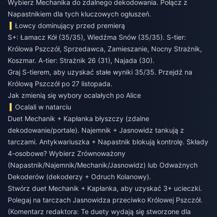
Wybierz Mechanika do zdalnego dekodowania. Połącz z
Napastnikiem dla tych kluczowych ogłuszeń.
Łowcy dominujący przed premierą
S+: Łamacz Kół (35/35), Wiedźma Snów (35/35). S-tier:
Królowa Pszczół, Sprzedawca, Zamieszanie, Nocny Strażnik,
Koszmar. A-tier: Strażnik 26 (31), Najada (30).
Graj S-tierem, aby uzyskać stałe wyniki 35/35. Przejdź na
Królową Pszczół po 27 listopada.
Jak zmienią się wybory ocalałych po Alice
Ocalali w natarciu
Duet Mechanik + Kapłanka błyszczy (zdalne
dekodowanie/portale). Najemnik + Jasnowidz tankują z
tarczami. Antykwariuszka + Napastnik blokują kontrolę. Składy
4-osobowe? Wybierz Zrównoważony
(Napastnik/Najemnik/Mechanik/Jasnowidz) lub Odważnych
Dekoderów (dekoderzy + Odruch Kolanowy).
Stwórz duet Mechanik + Kapłanka, aby uzyskać 3+ ucieczki.
Polegaj na tarczach Jasnowidza przeciwko Królowej Pszczół.
(Komentarz redaktora: Te duety wydają się stworzone dla