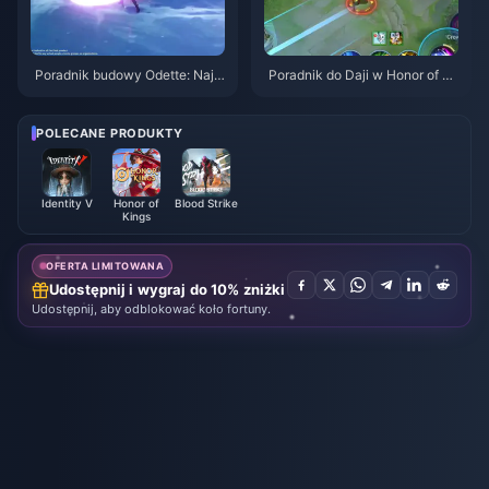
Poradnik budowy Odette: Najle
Poradnik do Daji w Honor of Ki
psze bronie, artefakty i drużyn
ngs: 10 najlepszych trików | si
y | Sierpień 2026
erpień 2026
POLECANE PRODUKTY
Identity V
Honor of
Blood Strike
Kings
OFERTA LIMITOWANA
Udostępnij i wygraj do 10% zniżki
Udostępnij, aby odblokować koło fortuny.