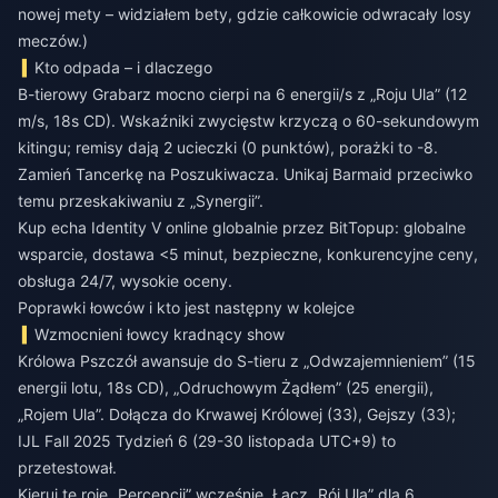
nowej mety – widziałem bety, gdzie całkowicie odwracały losy
meczów.)
Kto odpada – i dlaczego
B-tierowy Grabarz mocno cierpi na 6 energii/s z „Roju Ula” (12
m/s, 18s CD). Wskaźniki zwycięstw krzyczą o 60-sekundowym
kitingu; remisy dają 2 ucieczki (0 punktów), porażki to -8.
Zamień Tancerkę na Poszukiwacza. Unikaj Barmaid przeciwko
temu przeskakiwaniu z „Synergii”.
Kup echa Identity V online globalnie
przez BitTopup: globalne
wsparcie, dostawa <5 minut, bezpieczne, konkurencyjne ceny,
obsługa 24/7, wysokie oceny.
Poprawki łowców i kto jest następny w kolejce
Wzmocnieni łowcy kradnący show
Królowa Pszczół awansuje do S-tieru z „Odwzajemnieniem” (15
energii lotu, 18s CD), „Odruchowym Żądłem” (25 energii),
„Rojem Ula”. Dołącza do Krwawej Królowej (33), Gejszy (33);
IJL Fall 2025 Tydzień 6 (29-30 listopada UTC+9) to
przetestował.
Kieruj te roje „Percepcji” wcześnie. Łącz „Rój Ula” dla 6