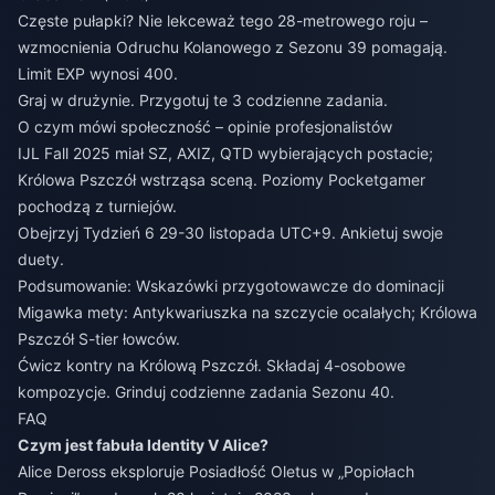
Częste pułapki? Nie lekceważ tego 28-metrowego roju –
wzmocnienia Odruchu Kolanowego z Sezonu 39 pomagają.
Limit EXP wynosi 400.
Graj w drużynie. Przygotuj te 3 codzienne zadania.
O czym mówi społeczność – opinie profesjonalistów
IJL Fall 2025 miał SZ, AXIZ, QTD wybierających postacie;
Królowa Pszczół wstrząsa sceną. Poziomy Pocketgamer
pochodzą z turniejów.
Obejrzyj Tydzień 6 29-30 listopada UTC+9. Ankietuj swoje
duety.
Podsumowanie: Wskazówki przygotowawcze do dominacji
Migawka mety: Antykwariuszka na szczycie ocalałych; Królowa
Pszczół S-tier łowców.
Ćwicz kontry na Królową Pszczół. Składaj 4-osobowe
kompozycje. Grinduj codzienne zadania Sezonu 40.
FAQ
Czym jest fabuła Identity V Alice?
Alice Deross eksploruje Posiadłość Oletus w „Popiołach