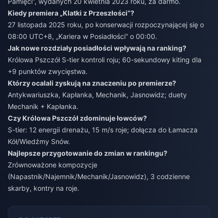
Pamięci”, wydanych 20 kwietnia 2023 roku, za darmo.
Kiedy premiera „Klatki z Przeszłości”?
27 listopada 2025 roku, po konserwacji rozpoczynającej się o
08:00 UTC+8, „Kariera w Posiadłości” o 00:00.
Jak nowe rozdziały posiadłości wpływają na ranking?
Królowa Pszczół S-tier kontroli roju; 60-sekundowy kiting dla
+9 punktów zwycięstwa.
Którzy ocalali zyskują na znaczeniu po premierze?
Antykwariuszka, Kapłanka, Mechanik, Jasnowidz; duety
Mechanik + Kapłanka.
Czy Królowa Pszczół zdominuje łowców?
S-tier: 12 energii drenażu, 15 m/s roje; dołącza do Łamacza
Kół/Wiedźmy Snów.
Najlepsze przygotowanie do zmian w rankingu?
Zrównoważone kompozycje
(Napastnik/Najemnik/Mechanik/Jasnowidz), 3 codzienne
skarby, kontry na roje.