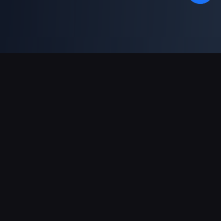
Obsługiwane płatności
Partner
Genshin Impact Wiki
Honkai: Star Rail WIKI
Zenless Zone Zero WIKI
PUBG Mobile WIKI
BitTopup News