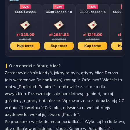
-22%
-22%
-22%
-22%
6590 Echoes
6590 Echoes * 8
6590 Echoes * 4
6590 Echo
zł 328.99
zł 2631.83
zł 1315.90
zł 657
zł 420.41
zł 3363.29
zł 1681.64
zł 840.
Kup teraz
Kup teraz
Kup teraz
Kup te
O co chodzi z fabułą Alice?
Zastanawiałeś się kiedyś, jakby to było, gdyby Alice Deross
(dla weteranów: Dziennikarka) zastąpiła Orfeusza? Właśnie to
robi w „Popiołach Pamięci” – całkowicie za darmo dla
wszystkich. Przeszukuje salę bankietową, gabinet, pokój
gościnny, ogrody botaniczne. Wprowadzona z aktualizacją 2.0
w dniu 20 kwietnia 2023 roku, odświeża nawet interfejs
użytkownika wokół jej utworu „Prelude”.
Po premierze wejdź do menu posiadłości. Wykonaj te śledztwa,
aby odblokować historię. I śledź „Karierę w Posiadłości” –