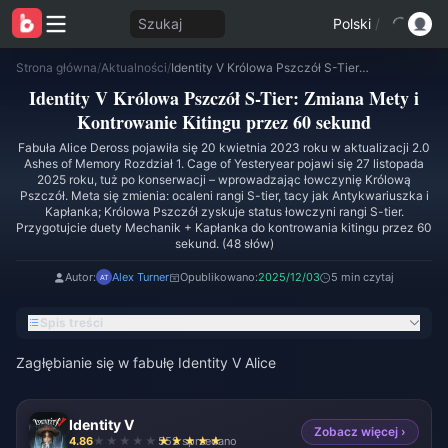
Szukaj
Polski
/
Strona główna
/
Aktualności
/
Identity V Królowa Pszczół S-Tier: Zmiana Mety i Kontrowanie Kitingu przez 60 sekund
Identity V Królowa Pszczół S-Tier: Zmiana Mety i
Kontrowanie Kitingu przez 60 sekund
Fabuła Alice Deross pojawiła się 20 kwietnia 2023 roku w aktualizacji 2.0
Ashes of Memory Rozdział 1. Cage of Yesteryear pojawi się 27 listopada
2025 roku, tuż po konserwacji – wprowadzając łowczynię Królową
Pszczół. Meta się zmienia: ocaleni rangi S-tier, tacy jak Antykwariuszka i
Kapłanka; Królowa Pszczół zyskuje status łowczyni rangi S-tier.
Przygotujcie duety Mechanik + Kapłanka do kontrowania kitingu przez 60
sekund. (48 słów)
Autor:
Alex Turner
Opublikowano:
2025/12/03
5 min czytaj
Spis treści
Zagłębianie się w fabułę Identity V Alice
Identity V
Zobacz więcej ›
4.86
552 sprzedano