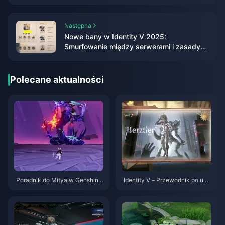
Następna
Nowe bany w Identity V 2025:
Smurfowanie między serwerami i zasady
dotyczące toksycznego czatu
Polecane aktualności
Poradnik do Mitya w Genshin I
Identity V – Przewodnik po umi
mpact | Sierpień 2026
ejętnościach postacie Herztier
Emil | Sierpień 2026